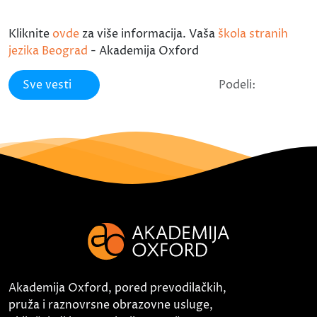
Kliknite
ovde
za više informacija. Vaša
škola stranih
jezika Beograd
- Akademija Oxford
Sve vesti
Podeli:
Akademija Oxford, pored prevodilačkih,
pruža i raznovrsne obrazovne usluge,