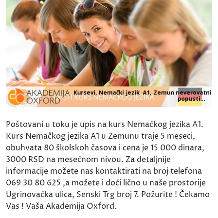
Poštovani u toku je upis na kurs Nemačkog jezika A1.
Kurs Nemačkog jezika A1 u Zemunu traje 5 meseci,
obuhvata 80 školskoh časova i cena je 15 000 dinara,
3000 RSD na mesečnom nivou. Za detaljnije
informacije možete nas kontaktirati na broj telefona
069 30 80 625 ,a možete i doći lično u naše prostorije
Ugrinovačka ulica, Senski Trg broj 7. Požurite ! Čekamo
Vas ! Vaša Akademija Oxford.