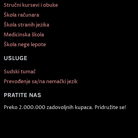
Stručni kursevi i obuke
Škola računara
Škola stranih jezika
Medicinska škola
Škola nege lepote
USLUGE
Sudski tumač
Prevođenje sa/na nemački jezik
PRATITE NAS
Preko 2.000.000 zadovoljnih kupaca. Pridružite se!