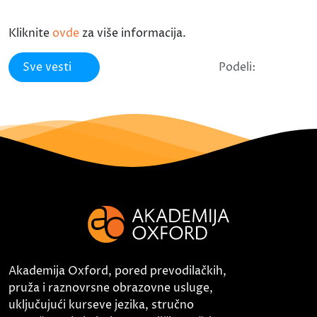
Kliknite
ovde
za više informacija.
Sve vesti
Podeli:
Akademija Oxford, pored prevodilačkih,
pruža i raznovrsne obrazovne usluge,
uključujući kurseve jezika, stručno