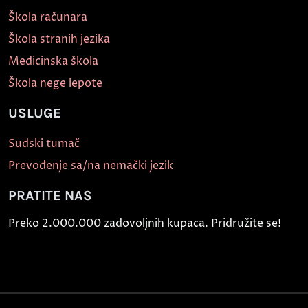
Škola računara
Škola stranih jezika
Medicinska škola
Škola nege lepote
USLUGE
Sudski tumač
Prevođenje sa/na nemački jezik
PRATITE NAS
Preko 2.000.000 zadovoljnih kupaca. Pridružite se!