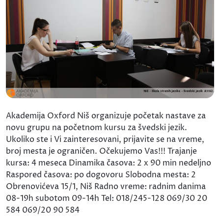
Akademija Oxford Niš organizuje početak nastave za
novu grupu na početnom kursu za švedski jezik.
Ukoliko ste i Vi zainteresovani, prijavite se na vreme,
broj mesta je ograničen. Očekujemo Vas!!! Trajanje
kursa: 4 meseca Dinamika časova: 2 x 90 min nedeljno
Raspored časova: po dogovoru Slobodna mesta: 2
Obrenovićeva 15/1, Niš Radno vreme: radnim danima
08-19h subotom 09-14h Tel: 018/245-128 069/30 20
584 069/20 90 584