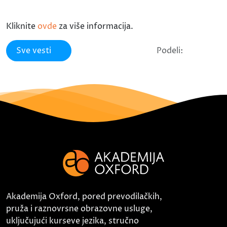
Kliknite
ovde
za više informacija.
Sve vesti
Podeli:
Akademija Oxford, pored prevodilačkih,
pruža i raznovrsne obrazovne usluge,
uključujući kurseve jezika, stručno