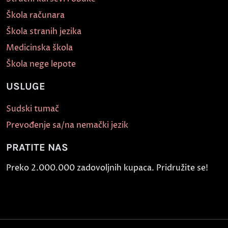
Škola računara
Škola stranih jezika
Medicinska škola
Škola nege lepote
USLUGE
Sudski tumač
Prevođenje sa/na nemački jezik
PRATITE NAS
Preko 2.000.000 zadovoljnih kupaca. Pridružite se!