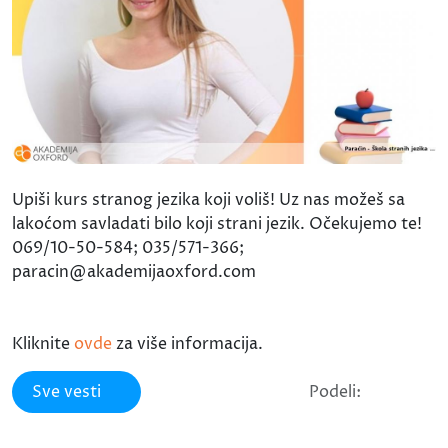
Upiši kurs stranog jezika koji voliš! Uz nas možeš sa
lakoćom savladati bilo koji strani jezik. Očekujemo te!
069/10-50-584; 035/571-366;
paracin@akademijaoxford.com
Kliknite
ovde
za više informacija.
Sve vesti
Podeli: