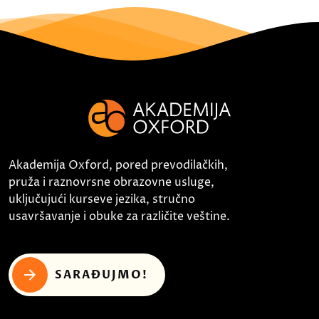
Akademija Oxford, pored prevodilačkih,
pruža i raznovrsne obrazovne usluge,
uključujući kurseve jezika, stručno
usavršavanje i obuke za različite veštine.
SARAĐUJMO!