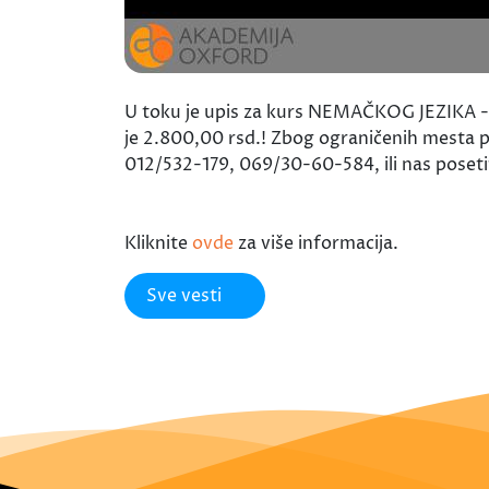
U toku je upis za kurs NEMAČKOG JEZIKA - 
je 2.800,00 rsd.! Zbog ograničenih mesta pr
012/532-179, 069/30-60-584, ili nas poset
Kliknite
ovde
za više informacija.
Sve vesti