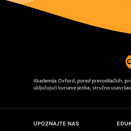
Akademija Oxford, pored prevodilačkih, pr
uključujući kurseve jezika, stručno usavršava
UPOZNAJTE NAS
EDUK