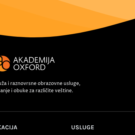
uža i raznovrsne obrazovne usluge,
nje i obuke za različite veštine.
ACIJA
USLUGE