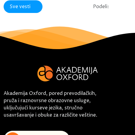
Sve vesti
Podeli:
Akademija Oxford, pored prevodilačkih,
pruža i raznovrsne obrazovne usluge,
uključujući kurseve jezika, stručno
usavršavanje i obuke za različite veštine.