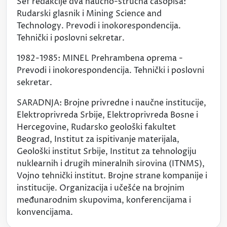
Šef redakcije dva naučno-stručna časopisa:
Rudarski glasnik i Mining Science and
Technology. Prevodi i inokorespondencija.
Tehnički i poslovni sekretar.
1982-1985: MINEL Prehrambena oprema -
Prevodi i inokorespondencija. Tehnički i poslovni
sekretar.
SARADNJA: Brojne privredne i naučne institucije,
Elektroprivreda Srbije, Elektroprivreda Bosne i
Hercegovine, Rudarsko geološki fakultet
Beograd, Institut za ispitivanje materijala,
Geološki institut Srbije, Institut za tehnologiju
nuklearnih i drugih mineralnih sirovina (ITNMS),
Vojno tehnički institut. Brojne strane kompanije i
institucije. Organizacija i učešće na brojnim
međunarodnim skupovima, konferencijama i
konvencijama.