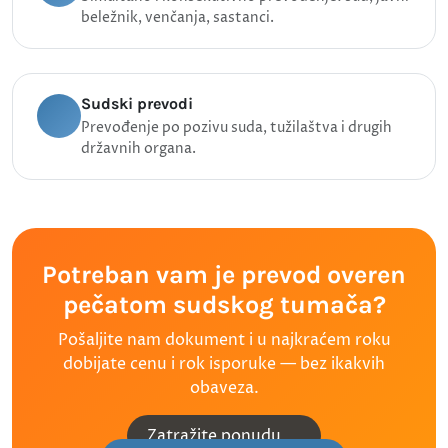
beležnik, venčanja, sastanci.
Sudski prevodi
Prevođenje po pozivu suda, tužilaštva i drugih
državnih organa.
Potreban vam je prevod overen
pečatom sudskog tumača?
Pošaljite nam dokument i u najkraćem roku
dobijate cenu i rok isporuke — bez ikakvih
obaveza.
Zatražite ponudu