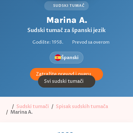
SUDSKI TUMAČ
Marina A.
Sudski tumač za španski jezik
Godište: 1958.
Prevod sa overom
Španski
Zatražite prevod i overu
Svi sudski tumači
Sudski tumači
Spisak sudskih tumača
Marina A.