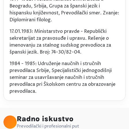
Beogradu, Srbija, Grupa za španski jezik i
hispansku književnost, Prevodilački smer. Zvanje:
Diplomirani filolog.
17.01.1983: Ministarstvo pravde - Republički
sekretarijat za pravosuđe i upravu. Rešenje o
imenovanju za stalnog sudskog prevodioca za
španski jezik. Broj: 74-30/82-04.
1984 - 1985: Udruženje naučnih i stručnih
prevodilaca Srbije, Specijalistički jednogodišnji
seminar za usavršavanje naučnih i stručnih
prevodilaca pri Školskom centru za obrazovanje
prevodilaca.
Radno iskustvo
Prevodilački i profesionalni put