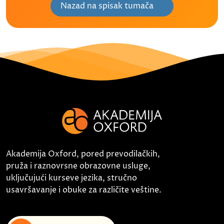
Nazad na spisak tumača
Akademija Oxford, pored prevodilačkih,
pruža i raznovrsne obrazovne usluge,
uključujući kurseve jezika, stručno
usavršavanje i obuke za različite veštine.