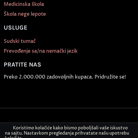
Medicinska škola
Škola nege lepote
USLUGE
Sudski tumač
Prevođenje sa/na nemački jezik
PRATITE NAS
Preko 2.000.000 zadovoljnih kupaca. Pridružite se!
Politika bezbednosti informacija
Koristimo kolačiće kako bismo poboljšali vaše iskustvo
na sajtu. Nastavkom pregledanja prihvatate našu upotrebu