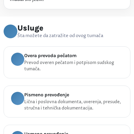
Usluge
Šta možete da zatražite od ovog tumača
Overa prevoda pečatom
Prevod overen pečatom i potpisom sudskog
tumača.
Pismeno prevođenje
Lična i poslovna dokumenta, uverenja, presude,
stručna i tehnička dokumentacija.
Usmeno prevođenje