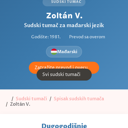
SUDSKI TUMAČ
Zoltán V.
Sudski tumač za mađarski jezik
Godište: 1981.
Prevod sa overom
Mađarski
Zatražite prevod i overu
Svi sudski tumači
Sudski tumači
Spisak sudskih tumača
Zoltán V.
Dugogodišnje