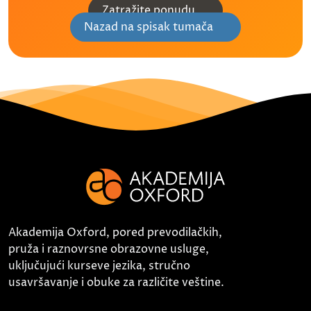
Zatražite ponudu
Nazad na spisak tumača
Akademija Oxford, pored prevodilačkih,
pruža i raznovrsne obrazovne usluge,
uključujući kurseve jezika, stručno
usavršavanje i obuke za različite veštine.