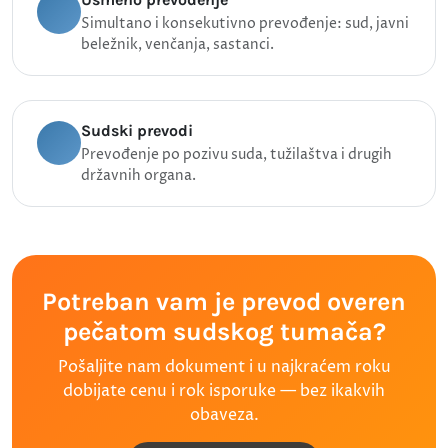
Simultano i konsekutivno prevođenje: sud, javni
beležnik, venčanja, sastanci.
Sudski prevodi
Prevođenje po pozivu suda, tužilaštva i drugih
državnih organa.
Potreban vam je prevod overen
pečatom sudskog tumača?
Pošaljite nam dokument i u najkraćem roku
dobijate cenu i rok isporuke — bez ikakvih
obaveza.