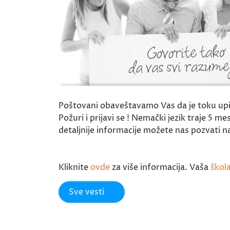
Poštovani obaveštavamo Vas da je toku upis
Požuri i prijavi se ! Nemački jezik traje 5
detaljnije informacije možete nas pozvati na
Kliknite
ovde
za više informacija. Vaša
škol
Sve vesti