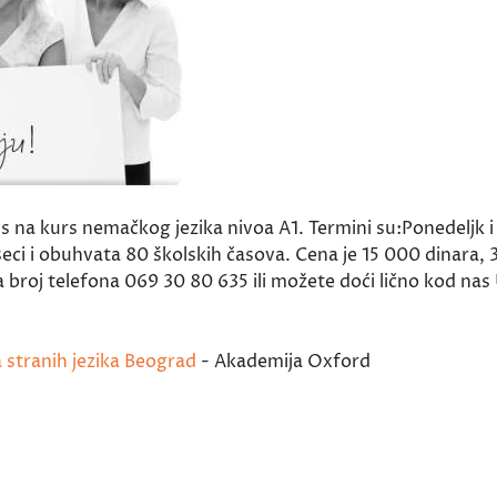
 na kurs nemačkog jezika nivoa A1. Termini su:Ponedeljk i 
 meseci i obuhvata 80 školskih časova. Cena je 15 000 dinar
 broj telefona 069 30 80 635 ili možete doći lično kod nas 
a stranih jezika Beograd
- Akademija Oxford