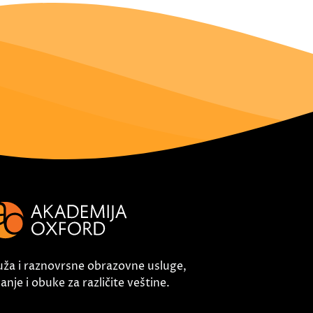
uža i raznovrsne obrazovne usluge,
nje i obuke za različite veštine.