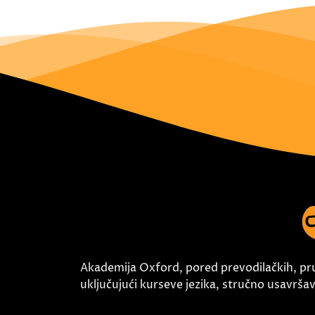
Akademija Oxford, pored prevodilačkih, pr
uključujući kurseve jezika, stručno usavršava