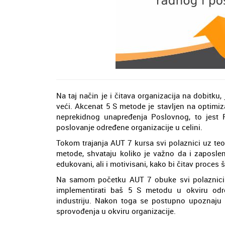
Na taj način je i čitava organizacija na dobitk
veći. Akcenat 5 S metode je stavljen na optimiz
neprekidnog unapređenja Poslovnog, to jest
poslovanje određene organizacije u celini.
Tokom trajanja AUT 7 kursa svi polaznici uz te
metode, shvataju koliko je važno da i zaposle
edukovani, ali i motivisani, kako bi čitav proces 
Na samom početku AUT 7 obuke svi polaznici 
implementirati baš 5 S metodu u okviru odre
industriju. Nakon toga se postupno upoznaj
sprovođenja u okviru organizacije.