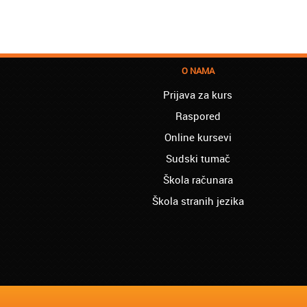
O NAMA
Prijava za kurs
Raspored
Online kursevi
Sudski tumač
Škola računara
Škola stranih jezika