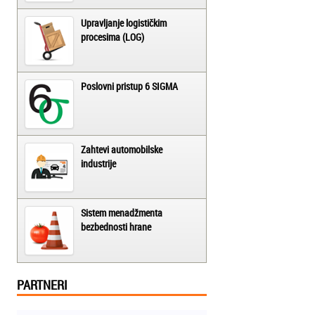
Upravljanje logističkim
procesima (LOG)
Poslovni pristup 6 SIGMA
Zahtevi automobilske
industrije
Sistem menadžmenta
bezbednosti hrane
PARTNERI