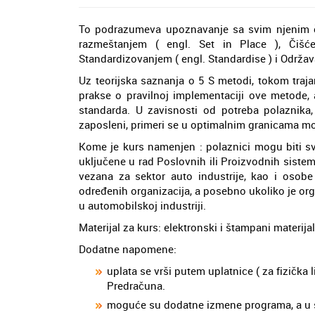
To podrazumeva upoznavanje sa svim njenim čin
razmeštanjem ( engl. Set in Place ), Čišć
Standardizovanjem ( engl. Standardise ) i Održava
Uz teorijska saznanja o 5 S metodi, tokom traja
prakse o pravilnoj implementaciji ove metode
standarda. U zavisnosti od potreba polaznika
zaposleni, primeri se u optimalnim granicama mo
Kome je kurs namenjen : polaznici mogu biti sv
uključene u rad Poslovnih ili Proizvodnih sistem
vezana za sektor auto industrije, kao i osob
određenih organizacija, a posebno ukoliko je org
u automobilskoj industriji.
Materijal za kurs: elektronski i štampani materi
Dodatne napomene:
uplata se vrši putem uplatnice ( za fizička 
Predračuna.
moguće su dodatne izmene programa, a u s