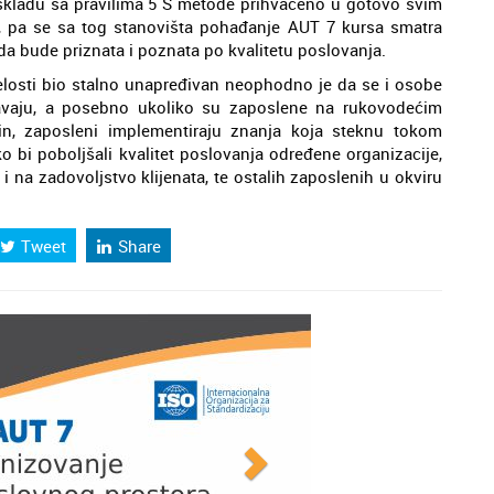
 skladu sa pravilima 5 S metode prihvaćeno u gotovo svim
, pa se sa tog stanovišta pohađanje AUT 7 kursa smatra
da bude priznata i poznata po kvalitetu poslovanja.
losti bio stalno unapređivan neophodno je da se i osobe
avaju, a posebno ukoliko su zaposlene na rukovodećim
in, zaposleni implementiraju znanja koja steknu tokom
 bi poboljšali kvalitet poslovanja određene organizacije,
 i na zadovoljstvo klijenata, te ostalih zaposlenih u okviru
Tweet
Share