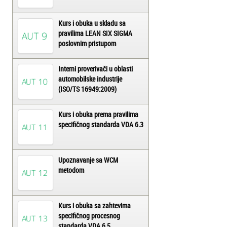
Kurs i obuka u skladu sa
pravilima LEAN SIX SIGMA
poslovnim pristupom
Interni proverivači u oblasti
automobilske industrije
(ISO/TS 16949:2009)
Kurs i obuka prema pravilima
specifičnog standarda VDA 6.3
Upoznavanje sa WCM
metodom
Kurs i obuka sa zahtevima
specifičnog procesnog
standarda VDA 6.5