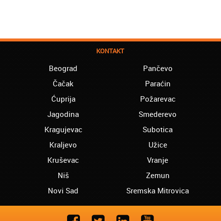
KONTAKT
Beograd
Pančevo
Čačak
Paraćin
Ćuprija
Požarevac
Jagodina
Smederevo
Kragujevac
Subotica
Kraljevo
Užice
Kruševac
Vranje
Niš
Zemun
Novi Sad
Sremska Mitrovica