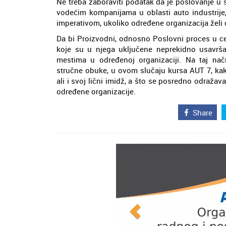
Ne treba zaboraviti podatak da je poslovanje u
vodećim kompanijama u oblasti auto industrije
imperativom, ukoliko određene organizacija želi 
Da bi Proizvodni, odnosno Poslovni proces u ce
koje su u njega uključene neprekidno usavrš
mestima u određenoj organizaciji. Na taj nač
stručne obuke, u ovom slučaju kursa AUT 7, kako
ali i svoj lični imidž, a što se posredno odražava
određene organizacije.
Share