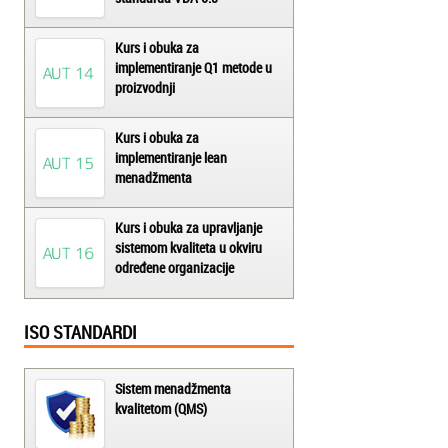
Kurs i obuka za
implementiranje Q1 metode u
proizvodnji
Kurs i obuka za
implementiranje lean
menadžmenta
Kurs i obuka za upravljanje
sistemom kvaliteta u okviru
određene organizacije
ISO STANDARDI
Sistem menadžmenta
kvalitetom (QMS)