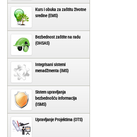
Kurs i obuka za zaštitu životne
sredine (EMS)
Bezbednost zaštite na radu
(OHSAS)
Integrisani sistemi
menadžmenta (IMS)
Sistem upravljanja
bezbednošću informacija
(ISMS)
Upravljanje Projektima (OTS)