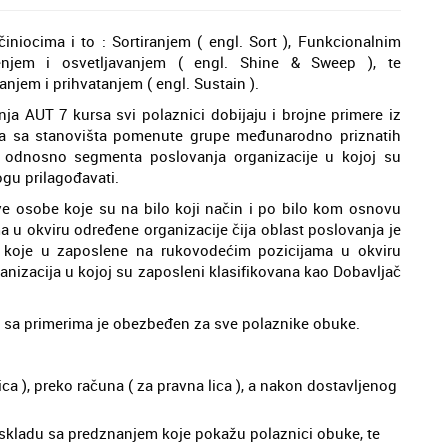
iocima i to : Sortiranjem ( engl. Sort ), Funkcionalnim
enjem i osvetljavanjem ( engl. Shine & Sweep ), te
njem i prihvatanjem ( engl. Sustain ).
nja AUT 7 kursa svi polaznici dobijaju i brojne primere iz
, a sa stanovišta pomenute grupe međunarodno priznatih
, odnosno segmenta poslovanja organizacije u kojoj su
gu prilagođavati.
e osobe koje su na bilo koji način i po bilo kom osnovu
a u okviru određene organizacije čija oblast poslovanja je
e koje u zaposlene na rukovodećim pozicijama u okviru
anizacija u kojoj su zaposleni klasifikovana kao Dobavljač
jal sa primerima je obezbeđen za sve polaznike obuke.
lica ), preko računa ( za pravna lica ), a nakon dostavljenog
kladu sa predznanjem koje pokažu polaznici obuke, te