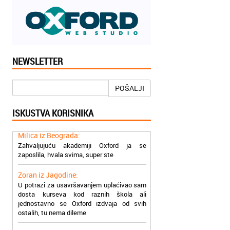
NEWSLETTER
Jelena iz Niša:
Mogu da pohvalim sve zaposlene u
Akademiji Oxford u Nišu jer su stvarno
POŠALJI
profesionalni i prenose znanje na odličan
način
ISKUSTVA KORISNIKA
Milica iz Beograda:
Zahvaljujuću akademiji Oxford ja se
zaposlila, hvala svima, super ste
Zoran iz Jagodine:
U potrazi za usavršavanjem uplaćivao sam
dosta kurseva kod raznih škola ali
jednostavno se Oxford izdvaja od svih
ostalih, tu nema dileme
Dragana iz Zaječara:
Trebao mi je prevod na Francuski hitno,