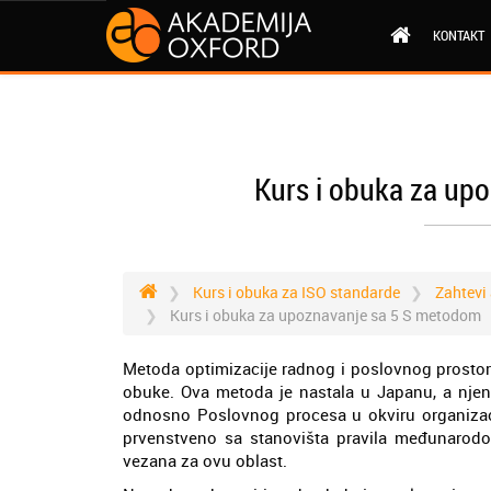
KONTAKT
Kurs i obuka za up
Kurs i obuka za ISO standarde
Zahtevi
Kurs i obuka za upoznavanje sa 5 S metodom
Metoda optimizacije radnog i poslovnog prostor
obuke. Ova metoda je nastala u Japanu, a njen
odnosno Poslovnog procesa u okviru organizacij
prvenstveno sa stanovišta pravila međunarodo
vezana za ovu oblast.