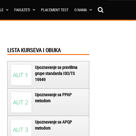
OLE
FAKULTETI
PLACEMENT TEST
O NAMA
LISTA KURSEVA I OBUKA
Upoznavanje sa pravilima
grupe standarda ISO/TS
16949
Upoznavanje sa PPAP
metodom
Upoznavanje sa APQP
metodom