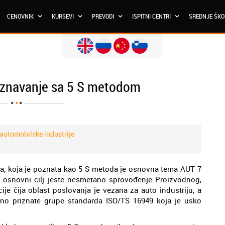
CENOVNIK
KURSEVI
PREVODI
ISPITNI CENTRI
SREDNJE ŠK
oznavanje sa 5 S metodom
 automobilske industrije
a, koja je poznata kao 5 S metoda je osnovna tema AUT 7
 osnovni cilj jeste nesmetano sprovođenje Proizvodnog,
e čija oblast poslovanja je vezana za auto industriju, a
no priznate grupe standarda ISO/TS 16949 koja je usko