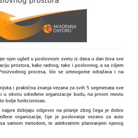
u, jer njen ugled u poslovnom svetu iz dana u dan biva sve
aciju prostora, kako radnog, tako i poslovnog, a sa ciljem
 Proizvodnog procesa, što se umnogome odražava i na
orijska i praktična znanja vezana za svih 5 segmenata ove
ni u okviru određene organizacije budu, na prvom mestu
što bolje funkcionisao.
najpre dobijaju odgovor na pitanje zbog čega je dobro
đene organizacije, čije je poslovanje vezano za auto
u sa samom metodom, te adekvatnim planiranjem njenog