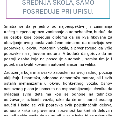
SREDNJA ŠKOLA, SAMO
POSREDUJE PRI UPISU.
Smatra se da je jedno od najperspektivnijih zanimanja
trećeg stepena upravo zanimanje automehaničar, budući da
su osobe koje poseduju diplomu da su kvalifikovane za
obavljanje ovog posla zadužene primarno da obavljaju sve
popravke u okviru motornih vozila, a prvenstveno da vrše
popravke na njihovom motoru. A budući da gotovo da ne
postoji osoba koja ne poseduje automobil, samim tim je i
potreba za kvalifikovanim automehaničarima velika.
Zaduženja koja ima svako zaposlen na ovoj radnoj poziciji
uključuju i montažu, odnosno demontažu motora, ali i svih
ostalih mehanizama u okviru konkretnog vozila. Osnov
nastavnog plana je usmeren na osposobljavanje učenika da
ovladaju svim detaljima koji se odnose na tehničko
održavanje različitih vozila, tako da će oni, pored ostalog
naučiti i kako se vrši popravka svih pojedinačnih delova,
odnosno kako se proverava ispravnost konkretnih delova i
na koji način može da se utvrdi kvar, a kako bi se pristupilo