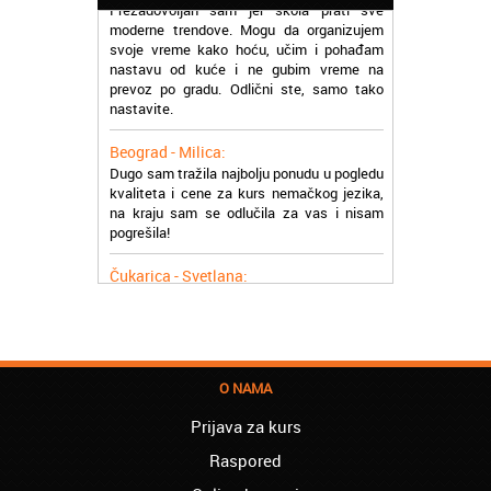
moderne trendove. Mogu da organizujem
svoje vreme kako hoću, učim i pohađam
nastavu od kuće i ne gubim vreme na
prevoz po gradu. Odlični ste, samo tako
nastavite.
Beograd - Milica:
Dugo sam tražila najbolju ponudu u pogledu
kvaliteta i cene za kurs nemačkog jezika,
na kraju sam se odlučila za vas i nisam
pogrešila!
Čukarica - Svetlana:
Počela sam da učim albanski jezik u vašoj
školi, prezadovoljna sam uslugom i
profesorima. Pozdrav za sve
Palilula - Ana:
Uspešno sam završila kurs švedskog
O NAMA
jezika i pronašla posao gde je poznavanje
ovog jezika bilo presudno. Hvala Vam puno
Prijava za kurs
ljudi
Raspored
Voždovac - Siniša: