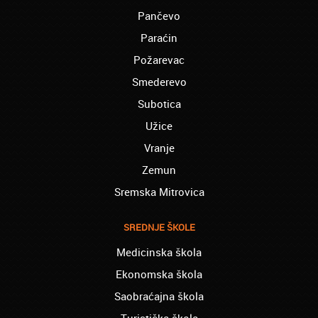
Vračar - Olivera:
Pančevo
Mogu sa sigurnošću da tvrdim da ste
Paraćin
najbolja škola u Srbiji. I ranije sam učila
engleski jezik u drugim školama ali sam
Požarevac
uvek bila nezadovoljna. Samo ste vi ispunili
sva moja očekivanja u nivou znanja,
Smederevo
profesionalnosti i prijatnosti zaposlenih.
Subotica
Samo tako nastavite!!!
Užice
Zemun - Ljiljana:
Završavam kurs portugalskog jezika. Jako
Vranje
sam zadovoljna, upisacu kurs i španskog!!!
Zemun
Zvezdara - Marko:
Sremska Mitrovica
Pre dve godine sam završio kurs danskog
jezika. Još uvek ga puno koristim i dobro
znam. Svu zahvalnost dugujem vama.
SREDNJE ŠKOLE
Pozdrav najboljoj ekipi!
Medicinska škola
Barajevo - Jovana:
Ekonomska škola
Drugarica i ja smo krenule na časove
francuskog jezika kod vas. Puno nam
Saobraćajna škola
pomaže za školu jer prati školsko gradivo.