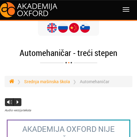
Automehaničar - treći stepen
Srednja mašinska škola
Automehaničar
Vm
P
Audio verzija teksta
AKADEMIJA OXFORD NIJE