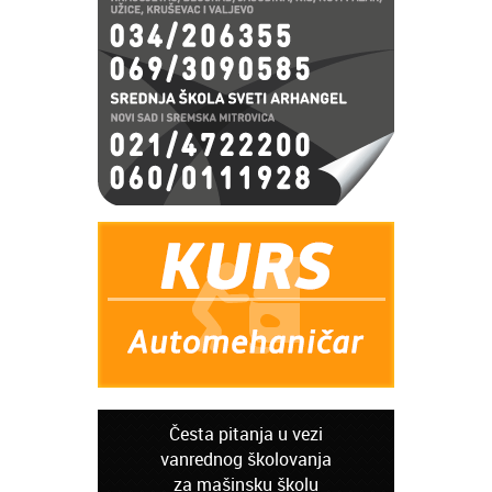
Česta pitanja u vezi
vanrednog školovanja
za mašinsku školu