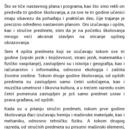
Što se tiče nastavnog plana i programa, kao što smo rekli on
predviđa tri godine školovanja, a za sve te tri godine učenici
imaju obavezu da pohađaju i praktičan deo, čije trajanje je
precizno određeno nastavnim planom. Oni izučavaju i opšte,
kao i stručne predmete, stim da je na početku školovanja
mnogo veći akcenat stavljen na sticanje opšteg
obrazovanja.
Sem 4 opšta predmeta koji se izučavaju tokom sve tri
godine (srpski jezik i književnost, strani jezik, matematika i
fizičko vaspitanje), zastupljeni su i istorija i geografija, kao i
računarstvo i informatika, odnosno ekologija i zaštita
životne sredine. Tokom druge godine školovanja, od opštih
predmeta su zastupljeni samo četiri uobičajena, kao i
muzička umetnost i likovna kultura, a u trećem razredu osim
četiri pomenuta zastupljen je još samo predmet ustav i
prava građana, od opštih.
Kada su u pitanju stručni predmeti, tokom prve godine
školovanja đaci izučavaju hemiju i mašinske materijale, kao i
mehaniku, odnosno tehničku fiziku. A tokom drugog
razreda, od stručnih predmeta su prisutni mašinski elementi,