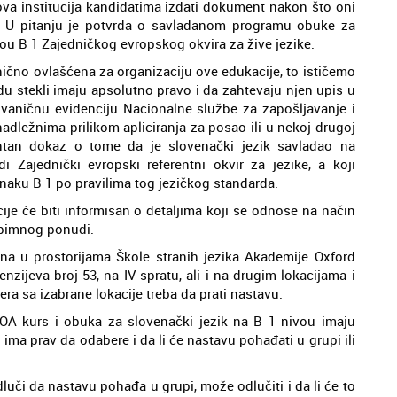
ova institucija kandidatima izdati dokument nakon što oni
t. U pitanju je potvrda o savladanom programu obuke za
ou B 1 Zajedničkog evropskog okvira za žive jezike.
anično ovlašćena za organizaciju ove edukacije, to ističemo
u stekli imaju apsolutno pravo i da zahtevaju njen upis u
vaničnu evidenciju Nacionalne službe za zapošljavanje i
nadležnima prilikom apliciranja za posao ili u nekoj drugoj
vantan dokaz o tome da je slovenački jezik savladao na
Zajednički evropski referentni okvir za jezike, a koji
aku B 1 po pravilima tog jezičkog standarda.
ije će biti informisan o detaljima koji se odnose na način
 obimnog ponudi.
na u prostorijama Škole stranih jezika Akademije Oxford
nzijeva broj 53, na IV spratu, ali i na drugim lokacijama i
a sa izabrane lokacije treba da prati nastavu.
POA kurs i obuka za slovenački jezik na B 1 nivou imaju
ima prav da odabere i da li će nastavu pohađati u grupi ili
luči da nastavu pohađa u grupi, može odlučiti i da li će to