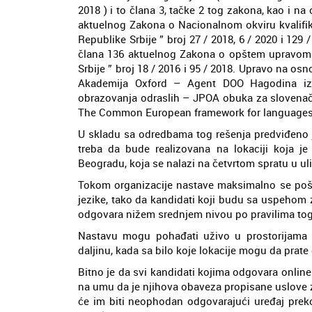
2018 ) i to člana 3, tačke 2 tog zakona, kao i na
aktuelnog Zakona o Nacionalnom okviru kvalifika
Republike Srbije ” broj 27 / 2018, 6 / 2020 i 129 
člana 136 aktuelnog Zakona o opštem upravom 
Srbije ” broj 18 / 2016 i 95 / 2018. Upravo na os
Akademija Oxford – Agent DOO Hagodina iz 
obrazovanja odraslih – JPOA obuka za slovenačk
The Common European framework for languages ), t
U skladu sa odredbama tog rešenja predviđeno j
treba da bude realizovana na lokaciji koja je
Beogradu, koja se nalazi na četvrtom spratu u ul
Tokom organizacije nastave maksimalno se pošt
jezike, tako da kandidati koji budu sa uspehom za
odgovara nižem srednjem nivou po pravilima tog
Nastavu mogu pohađati uživo u prostorijama Š
daljinu, kada sa bilo koje lokacije mogu da prate
Bitno je da svi kandidati kojima odgovara onlin
na umu da je njihova obaveza propisane uslove z
će im biti neophodan odgovarajući uređaj preko