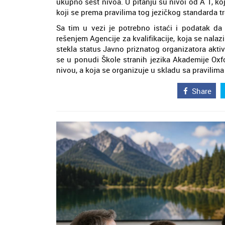
ukupno šest nivoa. U pitanju su nivoi od A 1, koj
koji se prema pravilima tog jezičkog standarda tr
Sa tim u vezi je potrebno istaći i podatak d
rešenjem Agencije za kvalifikacije, koja se nalaz
stekla status Javno priznatog organizatora aktiv
se u ponudi Škole stranih jezika Akademije Oxf
nivou, a koja se organizuje u skladu sa pravilim
Share