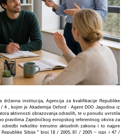
a državna institucija, Agencija za kvalifikacije Republike
4 / 4 , kojim je Akademija Oxford - Agent DOO Jagodina iz
tora aktivnosti obrazovanja odraslih, te u ponudu uvrstila
po pravilima Zajedničkog evropskog referentnog okvira za
odredbi nekoliko trenutno aktuelnih zakona i to najpre
epublike Srbije ” broj 18 / 2005, 81 / 2005 – ispr. i 47 /