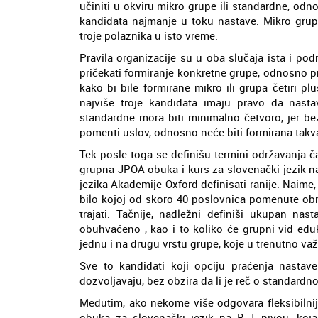
učiniti u okviru mikro grupe ili standardne, od
kandidata najmanje u toku nastave. Mikro grupa
troje polaznika u isto vreme.
Pravila organizacije su u oba slučaja ista i po
pričekati formiranje konkretne grupe, odnosno pr
kako bi bile formirane mikro ili grupa četiri 
najviše troje kandidata imaju pravo da nasta
standardne mora biti minimalno četvoro, jer bez
pomenti uslov, odnosno neće biti formirana takva 
Tek posle toga se definišu termini održavanja 
grupna JPOA obuka i kurs za slovenački jezik na
jezika Akademije Oxford definisati ranije. Naim
bilo kojoj od skoro 40 poslovnica pomenute obr
trajati. Tačnije, nadležni definiši ukupan nas
obuhvaćeno , kao i to koliko će grupni vid edu
jednu i na drugu vrstu grupe, koje u trenutno va
Sve to kandidati koji opciju praćenja nastav
dozvoljavaju, bez obzira da li je reč o standardnoj
Međutim, ako nekome više odgovara fleksibilnij
obuka za slovenački jezik na B 1 nivou, koj