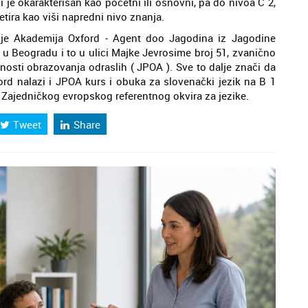
i je okarakterisan kao početni ili osnovni, pa do nivoa C 2,
etira kao viši napredni nivo znanja.
a je Akademija Oxford - Agent doo Jagodina iz Jagodine
i u Beogradu i to u ulici Majke Jevrosime broj 51, zvanično
nosti obrazovanja odraslih ( JPOA ). Sve to dalje znači da
ord nalazi i JPOA kurs i obuka za slovenački jezik na B 1
a Zajedničkog evropskog referentnog okvira za jezike.
Tweet
Share