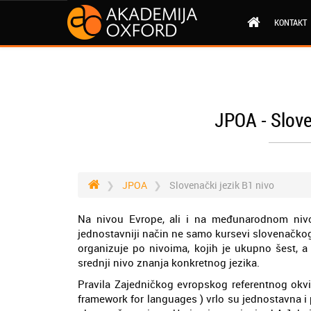
KONTAKT
JPOA - Slove
JPOA
Slovenački jezik B1 nivo
Na nivou Evrope, ali i na međunarodnom nivou
jednostavniji način ne samo kursevi slovenačkog
organizuje po nivoima, kojih je ukupno šest, a
srednji nivo znanja konkretnog jezika.
Pravila Zajedničkog evropskog referentnog ok
framework for languages ) vrlo su jednostavna i