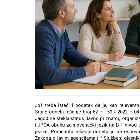
Još treba istaći i podatak da je, kao relevantn
Srbije donela rešenje broj 62 – 159 / 2022 – 0
Jagodine stekla status Javno priznatog organiza
i JPOA obuku za slovenački jezik na B 1 nivou 
jezike. Pomenuto rešenje doneto je na osnovu 
Zakona o javim agencijama ( “ Službeni glasnik R