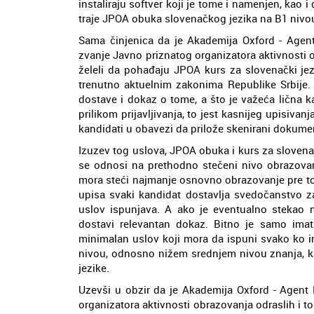
instaliraju softver koji je tome i namenjen, kao
traje JPOA obuka slovenačkog jezika na B1 nivou
Sama činjenica da je Akademija Oxford - Age
zvanje Javno priznatog organizatora aktivnosti 
želeli da pohađaju JPOA kurs za slovenački je
trenutno aktuelnim zakonima Republike Srbije.
dostave i dokaz o tome, a što je važeća lična ka
prilikom prijavljivanja, to jest kasnijeg upisivan
kandidati u obavezi da prilože skenirani dokume
Izuzev tog uslova, JPOA obuka i kurs za slovena
se odnosi na prethodno stečeni nivo obrazov
mora steći najmanje osnovno obrazovanje pre t
upisa svaki kandidat dostavlja svedočanstvo za
uslov ispunjava. A ako je eventualno stekao 
dostavi relevantan dokaz. Bitno je samo im
minimalan uslov koji mora da ispuni svako ko 
nivou, odnosno nižem srednjem nivou znanja, ka
jezike.
Uzevši u obzir da je Akademija Oxford - Agent
organizatora aktivnosti obrazovanja odraslih i t