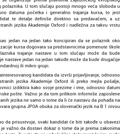
og polaznika. U tom slučaju postoji mnogo veća sloboda u
sno datuma početka i generalno trajanja kursa, to jest
idat te detalje definiše direktno sa predavačem, a uz
stranih jezika Akademije Oxford i nadležna za takvu vrstu
 kao jedan na jedan tako koncipiran da se polaznik oko
anizacije kursa dogovara sa predstavnicima pomenute škole
olaznika trajanje nastave u tom slučaju može da bude
je nastave jedan na jedan takođe može da bude drugačije
dardnoj ili mikro grupi.
nteresovanog kandidata da izvrši prijavljivanje, odnosno
tranih jezika Akademije Oxford ili preko mejla pošalje,
vnici izdiktira kako svoje prezime i ime, odnosno datum
tronske pošte. Važno je da tom prilikom informiše zaposlene
ranih jezika ne samo o tome da li će nastavu da pohađa na
dgovara grupna JPOA obuka za slovenački jezik na B 1 nivou
o da prisustvuje, svaki kandidat će biti takođe u obavezi
e je važno da dostavi dokaz o tome da je prema zakonima