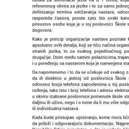
referentnog okvira za jezike i to za samo jedn
definisanju termina održavanja nastave, odno
rasporeda časova, prosto zato što svaki kand
prisustvo osobe koja je u toj poslovnici Škole 
dogovora.
Kako je princip organizacije nastave poznate
apsolutno svih detalja, koji se tiču načina org
stranih jezika, to za svakog pojedinačnog p
drugačije. Osim među samim polaznicima, trajan
i u poređenju sa nastavom koja je namenjena stan
Da napomenemo i to da se očekuje od svakog zai
da ili direktno u jednoj od poslovnica Škole s
odnosno broja telefona zaposlenima u toj poslo
rođenja, tako isto i broj telefona i adresu elek
u okviru izabrane poslovnice pomenute škole st
daljinu ili uživo, nego i o tome da li mu više o
ili individualna nastava.
Kada bude pristupao upisivanju, kome mora ličn
da priloži i odgovarajuću dokumentaciju. Najpr