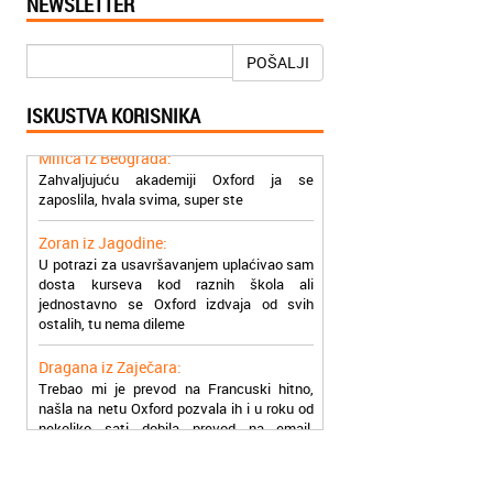
NEWSLETTER
Mogu da pohvalim sve zaposlene u
Akademiji Oxford u Nišu jer su stvarno
profesionalni i prenose znanje na odličan
POŠALJI
način
ISKUSTVA KORISNIKA
Milica iz Beograda:
Zahvaljujuću akademiji Oxford ja se
zaposlila, hvala svima, super ste
Zoran iz Jagodine:
U potrazi za usavršavanjem uplaćivao sam
dosta kurseva kod raznih škola ali
jednostavno se Oxford izdvaja od svih
ostalih, tu nema dileme
Dragana iz Zaječara:
Trebao mi je prevod na Francuski hitno,
našla na netu Oxford pozvala ih i u roku od
nekoliko sati dobila prevod na email,
stvarno su super
Petar iz Paraćina:
Završio kurs za automehaničara, zaposlio