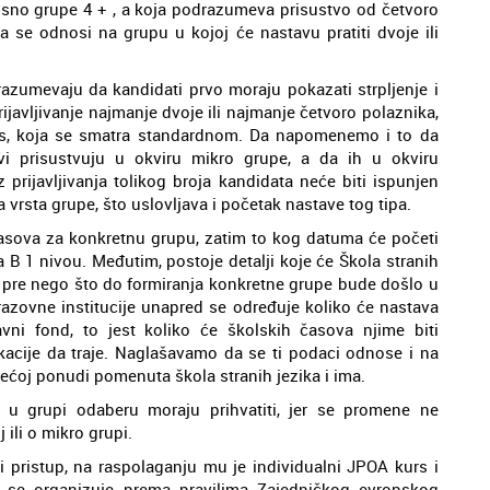
nosno grupe 4 + , a koja podrazumeva prisustvo od četvoro
 se odnosi na grupu u kojoj će nastavu pratiti dvoje ili
drazumevaju da kandidati prvo moraju pokazati strpljenje i
ijavljivanje najmanje dvoje ili najmanje četvoro polaznika,
plus, koja se smatra standardnom. Da napomenemo i to da
vi prisustvuju u okviru mikro grupe, a da ih u okviru
 prijavljivanja tolikog broja kandidata neće biti ispunjen
vrsta grupe, što uslovljava i početak nastave tog tipa.
časova za konkretnu grupu, zatim to kog datuma će početi
 B 1 nivou. Međutim, postoje detalji koje će Škola stranih
e, pre nego što do formiranja konkretne grupe bude došlo u
azovne institucije unapred se određuje koliko će nastava
tavni fond, to jest koliko će školskih časova njime biti
kacije da traje. Naglašavamo da se ti podaci odnose i na
žećoj ponudi pomenuta škola stranih jezika i ima.
e u grupi odaberu moraju prihvatiti, jer se promene ne
 ili o mikro grupi.
i pristup, na raspolaganju mu je individualni JPOA kurs i
a se organizuje prema pravilima Zajedničkog evropskog