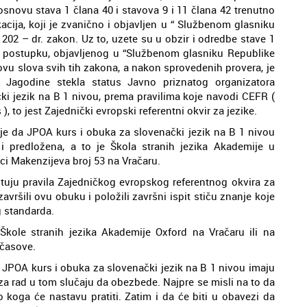
 osnovu stava 1 člana 40 i stavova 9 i 11 člana 42 trenutno
cija, koji je zvanično i objavljen u “ Službenom glasniku
/ 202 – dr. zakon. Uz to, uzete su u obzir i odredbe stave 1
postupku, objavljenog u “Službenom glasniku Republike
novu slova svih tih zakona, a nakon sprovedenih provera, je
Jagodine stekla status Javno priznatog organizatora
i jezik na B 1 nivou, prema pravilima koje navodi CEFR (
o jest Zajednički evropski referentni okvir za jezike.
e da JPOA kurs i obuka za slovenački jezik na B 1 nivou
 i predložena, a to je Škola stranih jezika Akademije u
ici Makenzijeva broj 53 na Vračaru.
uju pravila Zajedničkog evropskog referentnog okvira za
vršili ovu obuku i položili završni ispit stiču znanje koje
 standarda.
kole stranih jezika Akademije Oxford na Vračaru ili na
 časove.
e JPOA kurs i obuka za slovenački jezik na B 1 nivou imaju
a rad u tom slučaju da obezbede. Najpre se misli na to da
 koga će nastavu pratiti. Zatim i da će biti u obavezi da