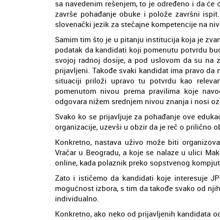
sa navedenim rešenjem, to je određeno i da će 
završe pohađanje obuke i polože završni ispi
slovenački jezik za stečajne kompetencije na niv
Samim tim što je u pitanju institucija koja je zv
podatak da kandidati koji pomenutu potvrdu bud
svojoj radnoj dosije, a pod uslovom da su na z
prijavljeni. Takođe svaki kandidat ima pravo da 
situaciji priloži upravo tu potvrdu kao rele
pomenutom nivou prema pravilima koje navodi 
odgovara nižem srednjem nivou znanja i nosi ozn
Svako ko se prijavljuje za pohađanje ove edukac
organizacije, uzevši u obzir da je reč o prilično
Konkretno, nastava uživo može biti organizova
Vračar u Beogradu, a koje se nalaze u ulici Make
online, kada polaznik preko sopstvenog kompjuter
Zato i ističemo da kandidati koje interesuje J
mogućnost izbora, s tim da takođe svako od njih 
individualno.
Konkretno, ako neko od prijavljenih kandidata od