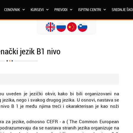
CENOVNIK
KURSEVI
PREVODI
ISPITNI CENTRI
SREDNJE ŠK
nački jezik B1 nivo
 uveden je jezički okvir, kako bi bili organizovani na
 jezika, nego i svakog drugog jezika. U osnovi, nastava se
 nivo B 1 je među njima treći i okarakterisan je kao noži
vira za jezike, odnosno CEFR - a ( The Common European
 podrazumevaju da se nastava stranih jezika organizuje na