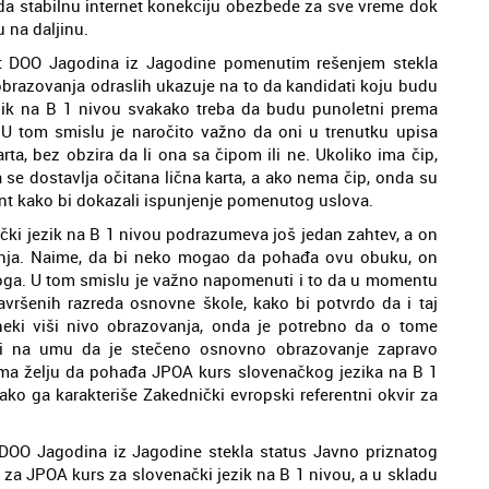
 i da stabilnu internet konekciju obezbede za sve vreme dok
 na daljinu.
nt DOO Jagodina iz Jagodine pomenutim rešenjem stekla
obrazovanja odraslih ukazuje na to da kandidati koju budu
zik na B 1 nivou svakako treba da budu punoletni prema
 U tom smislu je naročito važno da oni u trenutku upisa
rta, bez obzira da li ona sa čipom ili ne. Ukoliko ima čip,
ja se dostavlja očitana lična karta, a ako nema čip, onda su
nt kako bi dokazali ispunjenje pomenutog uslova.
čki jezik na B 1 nivou podrazumeva još jedan zahtev, a on
anja. Naime, da bi neko mogao da pohađa ovu obuku, on
oga. U tom smislu je važno napomenuti i to da u momentu
vršenih razreda osnovne škole, kako bi potvrdo da i taj
neki viši nivo obrazovanja, onda je potrebno da o tome
ati na umu da je stečeno osnovno obrazovanje zapravo
ima želju da pohađa JPOA kurs slovenačkog jezika na B 1
ko ga karakteriše Zakednički evropski referentni okvir za
 DOO Jagodina iz Jagodine stekla status Javno priznatog
o za JPOA kurs za slovenački jezik na B 1 nivou, a u skladu