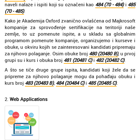
naveli nalaze i ispiti koji su označeni kao
484 (70 - 484)
i
485
(70 - 485)
.
Kako je Akademija Oxford zvanično ovlašćena od Majkrosoft
kompanije za sprovođenje sertifikacije na teritoriji naše
zemlje, to uz pomenute ispite, a u skladu sa globalnim
programom pomenute kompanije, organizujemo i kurseve i
obuke, u okviru kojih se zainteresovani kandidati pripremaju
za njihovo polaganje. Osim obuke broj
480 (20480 B)
, u prvoj
grupi su i kurs i obuka broj
481 (20481 C)
i
482 (20482 C)
.
A što se tiče druge grupe ispita, kandidati koji žele da se
pripreme za njihovo polaganje mogu da pohađaju obuku i
kurs broj
483 (20483 B)
,
484 (20484 C)
i
485 (20485 C)
.
2.
Web Applications