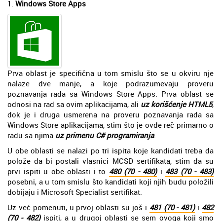
1.
Windows Store Apps
Prva oblast je specifična u tom smislu što se u okviru nje
nalaze dve manje, a koje podrazumevaju proveru
poznavanja rada sa Windows Store Apps. Prva oblast se
odnosi na rad sa ovim aplikacijama, ali
uz korišćenje HTML5
,
dok je i druga usmerena na proveru poznavanja rada sa
Windows Store aplikacijama, stim što je ovde reč primarno o
radu sa njima
uz primenu C# programiranja
.
U obe oblasti se nalazi po tri ispita koje kandidati treba da
polože da bi postali vlasnici MCSD sertifikata, stim da su
prvi ispiti u obe oblasti i to
480 (70 - 480)
i
483 (70 - 483)
posebni, a u tom smislu što kandidati koji njih budu položili
dobijaju i Microsoft Specialist sertifikat.
Uz već pomenuti, u prvoj oblasti su još i
481 (70 - 481)
i
482
(70 - 482)
ispiti, a u drugoj oblasti se sem ovoga koji smo