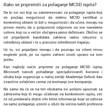
Kako se pripremiti za polaganje MCSD ispita?
Da bi svi oni koji su zainteresovani za polaganje ispita koji
im pružaju mogućnost da steknu MCSD sertifikat u
konkretnoj oblasti to bili u mogućnosti i da učine, moraju na
prvom mestu da u potpunosti odgovore na sve navedene
uslove, koji su u većini slučajeva jasno definisani. Obično se
od prijavljenih kandidata zahteva radno iskustvo u
određenoj oblasti i to u precizno određenom trajanju.
Uz to, svi prijavljeni moraju i da poznaju na višem nivou
engleski jezik, jer su ispitni zahtevi izneti upravo na tom
jeziku.
Kao najbolji način pripreme za polaganje MCSD ispita,
Microsoft navodi pohađanje specijalizovanih kurseva i
obuka koje organizuje u našoj zemlji Akademija Oxford, kao
zvanično ovlašćeni centar za testiranje ove kompanije.
Ne samo da će se na tim obukama svi polazni upoznati sa
zahtevima koji ih mogu očekivati na konkretnom ispitu, već
će od predavača dobiti vrlo bitne informacije koje se odnose
na samo polaganje, uzevši u obzir da većina naših profesora