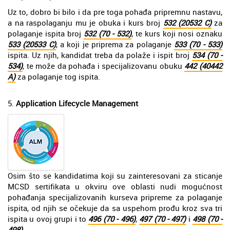
Uz to, dobro bi bilo i da pre toga pohađa pripremnu nastavu,
a na raspolaganju mu je obuka i kurs broj
532 (20532 C)
za
polaganje ispita broj
532 (70 - 532)
, te kurs koji nosi oznaku
533 (20533 C)
, a koji je priprema za polaganje
533 (70 - 533)
ispita. Uz njih, kandidat treba da polaže i ispit broj
534 (70 -
534)
, te može da pohađa i specijalizovanu obuku
442 (40442
A)
za polaganje tog ispita.
5.
Application Lifecycle Management
Osim što se kandidatima koji su zainteresovani za sticanje
MCSD sertifikata u okviru ove oblasti nudi mogućnost
pohađanja specijalizovanih kurseva pripreme za polaganje
ispita, od njih se očekuje da sa uspehom prođu kroz sva tri
ispita u ovoj grupi i to
496 (70 - 496)
,
497 (70 - 497)
i
498 (70 -
498)
.