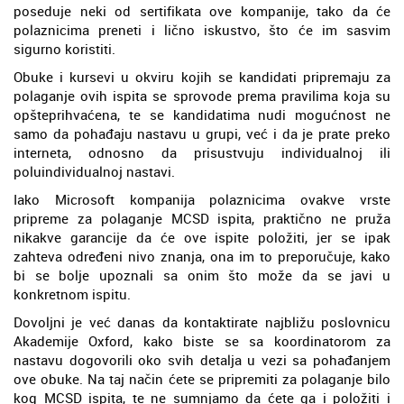
poseduje neki od sertifikata ove kompanije, tako da će
polaznicima preneti i lično iskustvo, što će im sasvim
sigurno koristiti.
Obuke i kursevi u okviru kojih se kandidati pripremaju za
polaganje ovih ispita se sprovode prema pravilima koja su
opšteprihvaćena, te se kandidatima nudi mogućnost ne
samo da pohađaju nastavu u grupi, već i da je prate preko
interneta, odnosno da prisustvuju individualnoj ili
poluindividualnoj nastavi.
Iako Microsoft kompanija polaznicima ovakve vrste
pripreme za polaganje MCSD ispita, praktično ne pruža
nikakve garancije da će ove ispite položiti, jer se ipak
zahteva određeni nivo znanja, ona im to preporučuje, kako
bi se bolje upoznali sa onim što može da se javi u
konkretnom ispitu.
Dovoljni je već danas da kontaktirate najbližu poslovnicu
Akademije Oxford, kako biste se sa koordinatorom za
nastavu dogovorili oko svih detalja u vezi sa pohađanjem
ove obuke. Na taj način ćete se pripremiti za polaganje bilo
kog MCSD ispita, te ne sumnjamo da ćete ga i položiti i