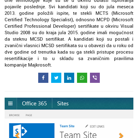
one tehnologije koje su se u okviru oblasti ispitivanja
pojavile poslednje. Svi kandidati koji su do jula meseca
2013. godine položili ispite, te stekli MCTS (Microsoft
Certified Technology Specialist), odnosno MCPD (Microsoft
Certified Professional Developer) sertifikate u okviru Visual
Studio 2008 su do kraja jula 2015. godine imali mogućnost
da steknu MCSD sertifikat. A kandidati koji su postali i
zvanični vlasnici MCSD sertifikata su u obavezi da u roku od
dve godine od trenutka kada su ga stekli pristupe procesu
resertifikacije i to u skladu sa zvaničnim pravilima
kompanije Majkrosoft.