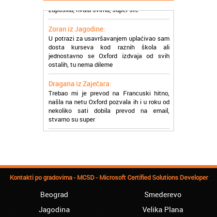
Zoran iz Jagodine:
U potrazi za usavršavanjem uplaćivao sam
dosta kurseva kod raznih škola ali
jednostavno se Oxford izdvaja od svih
ostalih, tu nema dileme
Dragana iz Zaječara:
Trebao mi je prevod na Francuski hitno,
našla na netu Oxford pozvala ih i u roku od
nekoliko sati dobila prevod na email,
stvarno su super
Petar iz Paraćina:
Završio kurs za automehaničara, zaposlio
se, ja ljudi ne znam šta bi radio sada da ne
postojite, Hvala Vam
Natasa iz Kraljeva:
Kontakti po gradovima - MCSD - Microsoft Certified Solutions Developer
Najbolji knjigovodstveni program! Sa
lakoćom sam savladala tromesečni kurs
Beograd
Smederevo
knjigovodstva. Sve pohvale!
Jagodina
Velika Plana
Dragan iz Čačka: