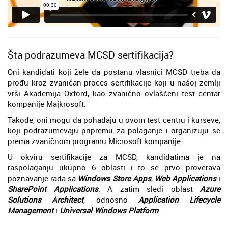
Šta podrazumeva MCSD sertifikacija?
Oni kandidati koji žele da postanu vlasnici MCSD treba da
prođu kroz zvaničan proces sertifikacije koji u našoj zemlji
vrši Akademija Oxford, kao zvanično ovlašćeni test centar
kompanije Majkrosoft.
Takođe, oni mogu da pohađaju u ovom test centru i kurseve,
koji podrazumevaju pripremu za polaganje i organizuju se
prema zvaničnom programu Microsoft kompanije.
U okviru sertifikacije za MCSD, kandidatima je na
raspolaganju ukupno 6 oblasti i to se prvo proverava
poznavanje rada sa
Windows Store Apps
,
Web Applications
i
SharePoint Applications
. A zatim sledi oblast
Azure
Solutions Architect
, odnosno
Application Lifecycle
Management
i
Universal Windows Platform
.