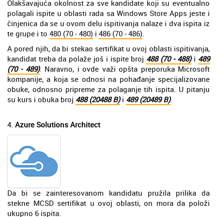
Olakšavajuća okolnost za sve kandidate koji su eventualno
polagali ispite u oblasti rada sa Windows Store Apps jeste i
činjenica da se u ovom delu ispitivanja nalaze i dva ispita iz
te grupe i to
480 (70 - 480)
i
486 (70 - 486)
.
A pored njih, da bi stekao sertifikat u ovoj oblasti ispitivanja,
kandidat treba da polaže još i ispite broj
488 (70 - 488)
i
489
(70 - 489)
. Naravno, i ovde važi opšta preporuka Microsoft
kompanije, a koja se odnosi na pohađanje specijalizovane
obuke, odnosno pripreme za polaganje tih ispita. U pitanju
su kurs i obuka broj
488 (20488 B)
i
489 (20489 B)
.
4.
Azure Solutions Architect
Da bi se zainteresovanom kandidatu pružila prilika da
stekne MCSD sertifikat u ovoj oblasti, on mora da položi
ukupno 6 ispita.