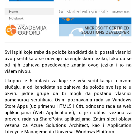
Svi ispiti koje treba da polože kandidati da bi postali vlasnici
ovog sertifikata se odvijaju na engleskom jeziku, tako da se
od njih zahteva posedovanje znanja ovog jezika i to na
višem nivou.
Ukupno je 6 oblasti za koje se vrši sertifikacija u ovom
slučaju, a od kandidata se zahteva da polože sve ispite u
okviru jedne grupe da bi mogli da postanu vlasnici
pomenutog sertifikata. Osim poznavanja rada sa Windows
Store Apps (uz primenu HTML5 i C#), odnosno rada sa web
aplikacijama (Web Applications), tu je i oblast vezana za
proveru rada sa SharePoint aplikacijama. Zatim sledi oblast
vezana za Azure Solutions Architect, kao i Application
Lifecycle Management i Universal Windows Platform.