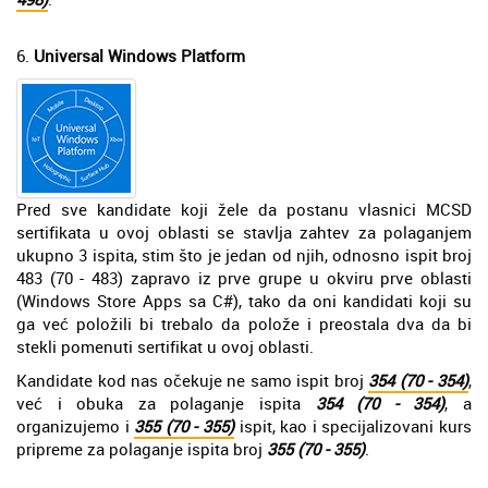
6.
Universal Windows Platform
Pred sve kandidate koji žele da postanu vlasnici MCSD
sertifikata u ovoj oblasti se stavlja zahtev za polaganjem
ukupno 3 ispita, stim što je jedan od njih, odnosno ispit broj
483 (70 - 483) zapravo iz prve grupe u okviru prve oblasti
(Windows Store Apps sa C#), tako da oni kandidati koji su
ga već položili bi trebalo da polože i preostala dva da bi
stekli pomenuti sertifikat u ovoj oblasti.
Kandidate kod nas očekuje ne samo ispit broj
354 (70 - 354)
,
već i obuka za polaganje ispita
354 (70 - 354)
, a
organizujemo i
355 (70 - 355)
ispit, kao i specijalizovani kurs
pripreme za polaganje ispita broj
355 (70 - 355)
.