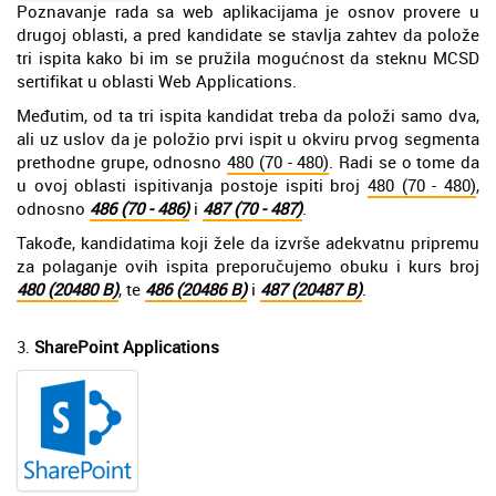
Poznavanje rada sa web aplikacijama je osnov provere u
drugoj oblasti, a pred kandidate se stavlja zahtev da polože
tri ispita kako bi im se pružila mogućnost da steknu MCSD
sertifikat u oblasti Web Applications.
Međutim, od ta tri ispita kandidat treba da položi samo dva,
ali uz uslov da je položio prvi ispit u okviru prvog segmenta
prethodne grupe, odnosno
480 (70 - 480)
. Radi se o tome da
u ovoj oblasti ispitivanja postoje ispiti broj
480 (70 - 480)
,
odnosno
486 (70 - 486)
i
487 (70 - 487)
.
Takođe, kandidatima koji žele da izvrše adekvatnu pripremu
za polaganje ovih ispita preporučujemo obuku i kurs broj
480 (20480 B)
, te
486 (20486 B)
i
487 (20487 B)
.
3.
SharePoint Applications