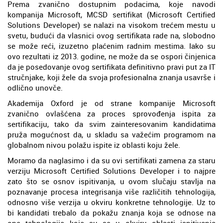
Prema zvanično dostupnim podacima, koje navodi
kompanija Microsoft, MCSD sertifikat (Microsoft Certified
Solutions Developer) se nalazi na visokom trećem mestu u
svetu, budući da vlasnici ovog sertifikata rade na, slobodno
se može reći, izuzetno plaćenim radnim mestima. Iako su
ovo rezultati iz 2013. godine, ne može da se ospori činjenica
da je posedovanje ovog sertifikata definitivno pravi put za IT
stručnjake, koji žele da svoja profesionalna znanja usavrše i
odlično unovče.
Akademija Oxford je od strane kompanije Microsoft
zvanično ovlašćena za proces sprovođenja ispita za
sertifikaciju, tako da svim zainteresovanim kandidatima
pruža mogućnost da, u skladu sa važećim programom na
globalnom nivou polažu ispite iz oblasti koju žele.
Moramo da naglasimo i da su ovi sertifikati zamena za staru
verziju Microsoft Certified Solutions Developer i to najpre
zato što se osnov ispitivanja, u ovom slučaju stavlja na
poznavanje procesa integrisanja više različitih tehnologija,
odnosno više verzija u okviru konkretne tehnologije. Uz to
bi kandidati trebalo da pokažu znanja koja se odnose na