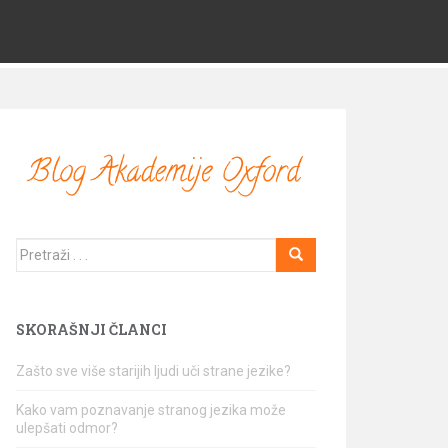
Traži
SKORAŠNJI ČLANCI
Zašto sve više starijih ljudi uči strane jezike?
Kako vam poznavanje stranog jezika može
ulepšati odmor?