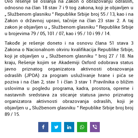
Ovo rešenje se oslanja na Zakon o obrazovanju odraslih,
odnosno na član 18 stav 7 i 9 tog zakona, koji je objavljen u
„ Službenom glasniku “ Republike Srbije broj 55 / 13, kao i na
Zakon o državnoj upravi, tačnije na član 23 stav 2. A taj
zakon je objavljen u „ Službenom glasniku “ Republike Srbije
u brojevima 79 / 05, 101 / 07, kao i 95 / 10 i 99 / 14.
Takođe je rešenje doneto i na osnovu člana 51 stava 3
Zakona o Nacionalnom okviru kvalifikacija Republike Srbije,
koji je objavljen u „ Službenom glasniku “ broj 27 / 18. Na
kraju, Rešenje kojim se Akademiji Oxford odobrava status
javno priznatog organizatora aktivnosti obrazovanja
odraslih (JPOA) za program usluživanje hrane i pića se
poziva i na član 2, stav 1 i član 3 stav 1 Pravilnika o bližim
uslovima u pogledu programa, kadra, prostora, opreme i
nastavnih sredstava za sticanje statusa javno priznatog
organizatora aktivnosti obrazovanja odraslih, koji je
objavljen u „ Službenom glasniku “ Republike Srbije broj broj
89 / 15.