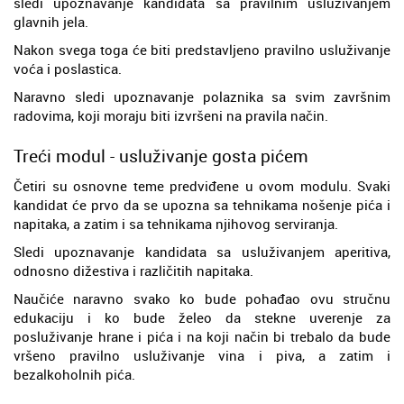
sledi upoznavanje kandidata sa pravilnim usluživanjem
glavnih jela.
Nakon svega toga će biti predstavljeno pravilno usluživanje
voća i poslastica.
Naravno sledi upoznavanje polaznika sa svim završnim
radovima, koji moraju biti izvršeni na pravila način.
Treći modul - usluživanje gosta pićem
Četiri su osnovne teme predviđene u ovom modulu. Svaki
kandidat će prvo da se upozna sa tehnikama nošenje pića i
napitaka, a zatim i sa tehnikama njihovog serviranja.
Sledi upoznavanje kandidata sa usluživanjem aperitiva,
odnosno dižestiva i različitih napitaka.
Naučiće naravno svako ko bude pohađao ovu stručnu
edukaciju i ko bude želeo da stekne uverenje za
posluživanje hrane i pića i na koji način bi trebalo da bude
vršeno pravilno usluživanje vina i piva, a zatim i
bezalkoholnih pića.