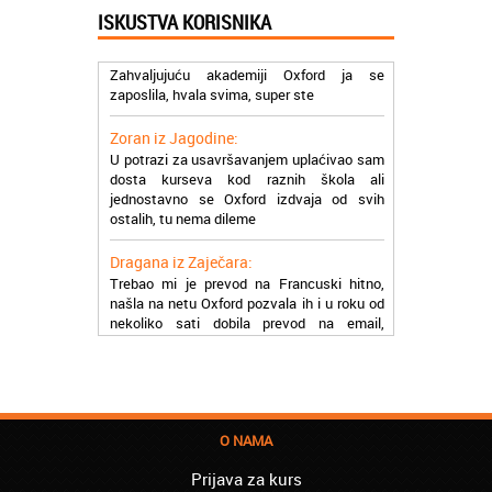
ISKUSTVA KORISNIKA
Milica iz Beograda:
Zahvaljujuću akademiji Oxford ja se
zaposlila, hvala svima, super ste
Zoran iz Jagodine:
U potrazi za usavršavanjem uplaćivao sam
dosta kurseva kod raznih škola ali
jednostavno se Oxford izdvaja od svih
ostalih, tu nema dileme
Dragana iz Zaječara:
Trebao mi je prevod na Francuski hitno,
našla na netu Oxford pozvala ih i u roku od
nekoliko sati dobila prevod na email,
stvarno su super
Petar iz Paraćina:
Završio kurs za automehaničara, zaposlio
se, ja ljudi ne znam šta bi radio sada da ne
postojite, Hvala Vam
O NAMA
Natasa iz Kraljeva:
Prijava za kurs