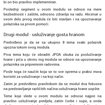
bi on bio pravilno implementiran.
Poslednji segment u ovom modulu se odnosi na mere
bezbednosti i zaštite, odnosno zdravlja na radu. Akcenat u
ovom delu prvog modula će biti stavljen i na upoznavanje
polaznika sa prvom pomoći.
Drugi modul - usluživanje gosta hranom
Predviđeno je da se sa ukupno 8 tema svaki polaznik
upozna tokom ovog modula.
Prva tema koju će obraditi JPOA obuka za posluživanje
hrane i pića u okviru tog modula se odnosi na upoznavanje
polaznika sa pripremnim radovima.
Posle toga će naučiti koja se to sve oprema u praksi mora
koristiti za usluživanje i na koji način.
Zatim je predviđeno pravilnikom da se modul dva fokusira
na predstavljanje različitih načina usluživanja hrane uopšte.
Teme koje slede u ovom modulu se odnose najpre na
pravilno usluživanje predjela, zatim čorbe i supe, a onda