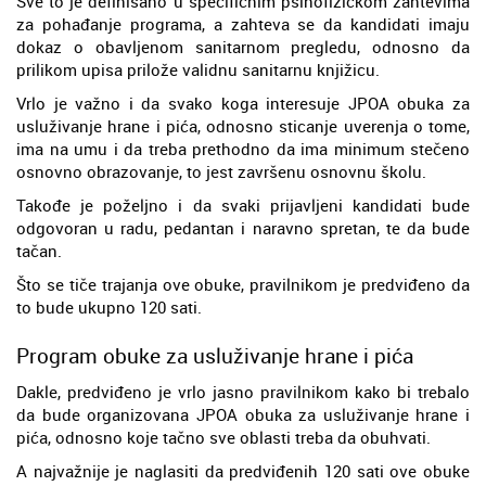
Sve to je definisano u specifičnim psihofizičkom zahtevima
za pohađanje programa, a zahteva se da kandidati imaju
dokaz o obavljenom sanitarnom pregledu, odnosno da
prilikom upisa prilože validnu sanitarnu knjižicu.
Vrlo je važno i da svako koga interesuje JPOA obuka za
usluživanje hrane i pića, odnosno sticanje uverenja o tome,
ima na umu i da treba prethodno da ima minimum stečeno
osnovno obrazovanje, to jest završenu osnovnu školu.
Takođe je poželjno i da svaki prijavljeni kandidati bude
odgovoran u radu, pedantan i naravno spretan, te da bude
tačan.
Što se tiče trajanja ove obuke, pravilnikom je predviđeno da
to bude ukupno 120 sati.
Program obuke za usluživanje hrane i pića
Dakle, predviđeno je vrlo jasno pravilnikom kako bi trebalo
da bude organizovana JPOA obuka za usluživanje hrane i
pića, odnosno koje tačno sve oblasti treba da obuhvati.
A najvažnije je naglasiti da predviđenih 120 sati ove obuke