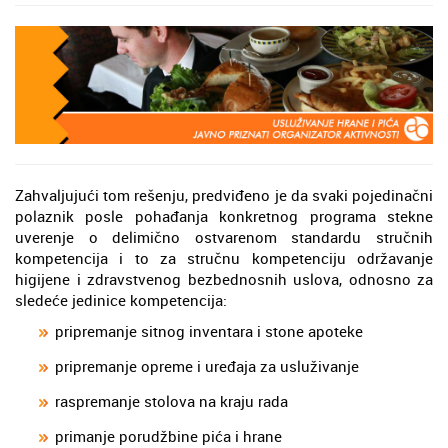
Zahvaljujući tom rešenju, predviđeno je da svaki pojedinačni
polaznik posle pohađanja konkretnog programa stekne
uverenje o delimično ostvarenom standardu stručnih
kompetencija i to za stručnu kompetenciju održavanje
higijene i zdravstvenog bezbednosnih uslova, odnosno za
sledeće jedinice kompetencija:
pripremanje sitnog inventara i stone apoteke
pripremanje opreme i uređaja za usluživanje
raspremanje stolova na kraju rada
primanje porudžbine pića i hrane