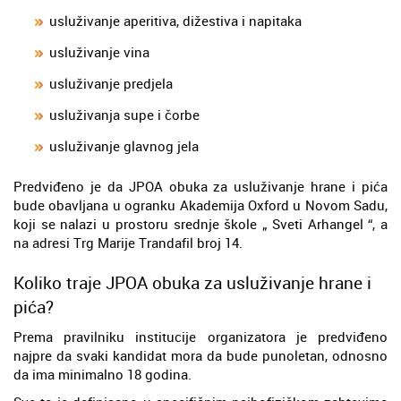
usluživanje aperitiva, dižestiva i napitaka
usluživanje vina
usluživanje predjela
usluživanja supe i čorbe
usluživanje glavnog jela
Predviđeno je da JPOA obuka za usluživanje hrane i pića
bude obavljana u ogranku Akademija Oxford u Novom Sadu,
koji se nalazi u prostoru srednje škole „ Sveti Arhangel “, a
na adresi Trg Marije Trandafil broj 14.
Koliko traje JPOA obuka za usluživanje hrane i
pića?
Prema pravilniku institucije organizatora je predviđeno
najpre da svaki kandidat mora da bude punoletan, odnosno
da ima minimalno 18 godina.