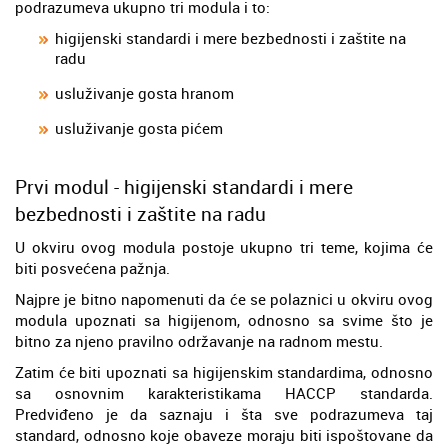
podrazumeva ukupno tri modula i to:
higijenski standardi i mere bezbednosti i zaštite na
radu
usluživanje gosta hranom
usluživanje gosta pićem
Prvi modul - higijenski standardi i mere
bezbednosti i zaštite na radu
U okviru ovog modula postoje ukupno tri teme, kojima će
biti posvećena pažnja.
Najpre je bitno napomenuti da će se polaznici u okviru ovog
modula upoznati sa higijenom, odnosno sa svime što je
bitno za njeno pravilno održavanje na radnom mestu.
Zatim će biti upoznati sa higijenskim standardima, odnosno
sa osnovnim karakteristikama HACCP standarda.
Predviđeno je da saznaju i šta sve podrazumeva taj
standard, odnosno koje obaveze moraju biti ispoštovane da