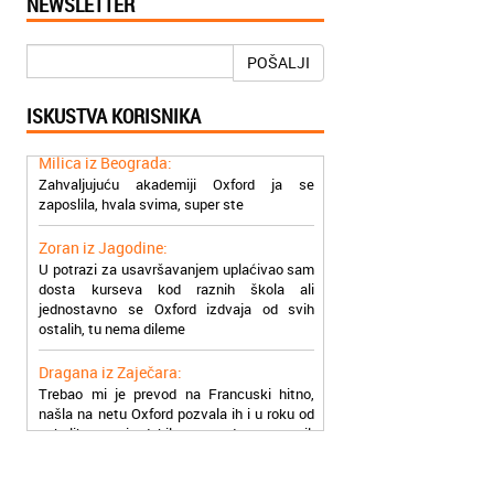
NEWSLETTER
Jelena iz Niša:
Mogu da pohvalim sve zaposlene u
Akademiji Oxford u Nišu jer su stvarno
POŠALJI
profesionalni i prenose znanje na odličan
način
ISKUSTVA KORISNIKA
Milica iz Beograda:
Zahvaljujuću akademiji Oxford ja se
zaposlila, hvala svima, super ste
Zoran iz Jagodine:
U potrazi za usavršavanjem uplaćivao sam
dosta kurseva kod raznih škola ali
jednostavno se Oxford izdvaja od svih
ostalih, tu nema dileme
Dragana iz Zaječara:
Trebao mi je prevod na Francuski hitno,
našla na netu Oxford pozvala ih i u roku od
nekoliko sati dobila prevod na email,
stvarno su super
Petar iz Paraćina:
Završio kurs za automehaničara, zaposlio