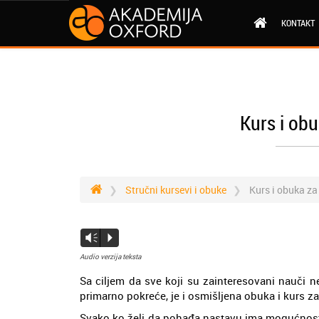
KONTAKT
Kurs i obu
Stručni kursevi i obuke
Kurs i obuka za
Vm
P
Audio verzija teksta
Sa ciljem da sve koji su zainteresovani nauči 
primarno pokreće, je i osmišljena obuka i kurs za 
Svako ko želi da pohađa nastavu ima mogućnost d