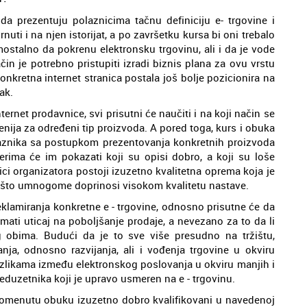
a prezentuju polaznicima tačnu definiciju e- trgovine i
nuti i na njen istorijat, a po završetku kursa bi oni trebalo
talno da pokrenu elektronsku trgovinu, ali i da je vode
in je potrebno pristupiti izradi biznis plana za ovu vrstu
onkretna internet stranica postala još bolje pozicionira na
ak.
ernet prodavnice, svi prisutni će naučiti i na koji način se
erenija za određeni tip proizvoda. A pored toga, kurs i obuka
aznika sa postupkom prezentovanja konkretnih proizvoda
erima će im pokazati koji su opisi dobro, a koji su loše
i organizatora postoji izuzetno kvalitetna oprema koja je
 što umnogome doprinosi visokom kvalitetu nastave.
klamiranja konkretne e - trgovine, odnosno prisutne će da
imati uticaj na poboljšanje prodaje, a nevezano za to da li
eg obima. Budući da je to sve više presudno na tržištu,
nja, odnosno razvijanja, ali i vođenja trgovine u okviru
 razlikama između elektronskog poslovanja u okviru manjih i
reduzetnika koji je upravo usmeren na e - trgovinu.
 pomenutu obuku izuzetno dobro kvalifikovani u navedenoj