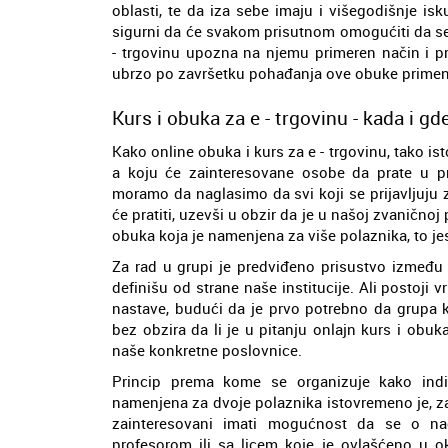
oblasti, te da iza sebe imaju i višegodišnje 
sigurni da će svakom prisutnom omogućiti da se
- trgovinu upozna na njemu primeren način i pr
ubrzo po završetku pohađanja ove obuke primeni
Kurs i obuka za e - trgovinu - kada i g
Kako online obuka i kurs za e - trgovinu, tako i
a koju će zainteresovane osobe da prate u pr
moramo da naglasimo da svi koji se prijavljuju 
će pratiti, uzevši u obzir da je u našoj zvaničnoj
obuka koja je namenjena za više polaznika, to je
Za rad u grupi je predviđeno prisustvo između 
definišu od strane naše institucije. Ali postoji
nastave, budući da je prvo potrebno da grupa k
bez obzira da li je u pitanju onlajn kurs i obuk
naše konkretne poslovnice.
Princip prema kome se organizuje kako indiv
namenjena za dvoje polaznika istovremeno je, za
zainteresovani imati mogućnost da se o nač
profesorom ili sa licem koje je ovlašćeno u o