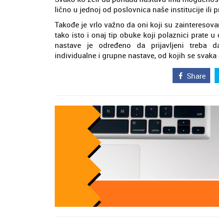
lično u jednoj od poslovnica naše institucije ili
Takođe je vrlo važno da oni koji su zainteresov
tako isto i onaj tip obuke koji polaznici prate u
nastave je određeno da prijavljeni treba d
individualne i grupne nastave, od kojih se svaka
Share