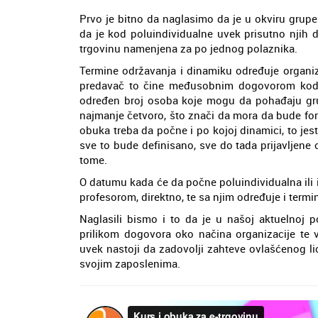
Prvo je bitno da naglasimo da je u okviru grupe
da je kod poluindividualne uvek prisutno njih d
trgovinu namenjena za po jednog polaznika.
Termine održavanja i dinamiku određuje organiza
predavač to čine međusobnim dogovorom kod i
određen broj osoba koje mogu da pohađaju grupn
najmanje četvoro, što znači da mora da bude fo
obuka treba da počne i po kojoj dinamici, to je
sve to bude definisano, sve do tada prijavljene
tome.
O datumu kada će da počne poluindividualna ili
profesorom, direktno, te sa njim određuje i termi
Naglasili bismo i to da je u našoj aktuelnoj p
prilikom dogovora oko načina organizacije te 
uvek nastoji da zadovolji zahteve ovlašćenog l
svojim zaposlenima.