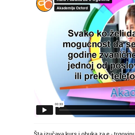
Šta izučava kurs i obuka za e - trgovin