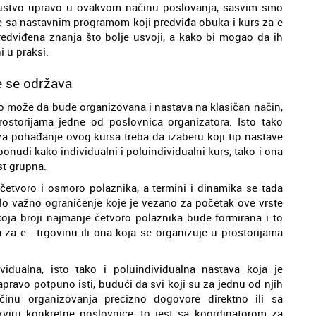
iskustvo upravo u ovakvom načinu poslovanja, sasvim smo
 sa nastavnim programom koji predviđa obuka i kurs za e
edviđena znanja što bolje usvoji, a kako bi mogao da ih
 u praksi.
de se održava
sto može da bude organizovana i nastava na klasičan način,
ostorijama jedne od poslovnica organizatora. Isto tako
za pohađanje ovog kursa treba da izaberu koji tip nastave
 ponudi kako individualni i poluindividualni kurs, tako i ona
st grupna.
četvoro i osmoro polaznika, a termini i dinamika se tada
 vrlo važno ograničenje koje je vezano za početak ove vrste
oja broji najmanje četvoro polaznika bude formirana i to
a za e - trgovinu ili ona koja se organizuje u prostorijama
idualna, isto tako i poluindividualna nastava koja je
pravo potpuno isti, budući da svi koji su za jednu od njih
inu organizovanja precizno dogovore direktno ili sa
kviru konkretne poslovnice, to jest sa koordinatorom za