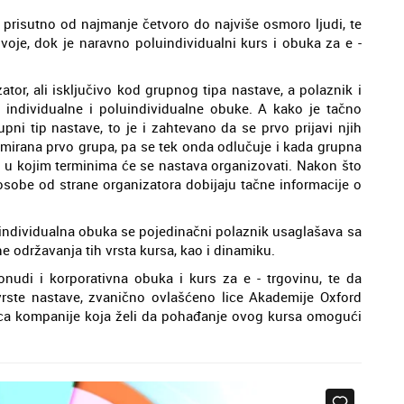
 prisutno od najmanje četvoro do najviše osmoro ljudi, te
voje, dok je naravno poluindividualni kurs i obuka za e -
tor, ali isključivo kod grupnog tipa nastave, a polaznik i
ndividualne i poluindividualne obuke. A kako je tačno
i tip nastave, to je i zahtevano da se prvo prijavi njih
rmirana prvo grupa, pa se tek onda odlučuje i kada grupna
st u kojim terminima će se nastava organizovati. Nakon što
 osobe od strane organizatora dobijaju tačne informacije o
 individualna obuka se pojedinačni polaznik usaglašava sa
ne održavanja tih vrsta kursa, kao i dinamiku.
onudi i korporativna obuka i kurs za e - trgovinu, te da
vrste nastave, zvanično ovlašćeno lice Akademije Oxford
ica kompanije koja želi da pohađanje ovog kursa omogući