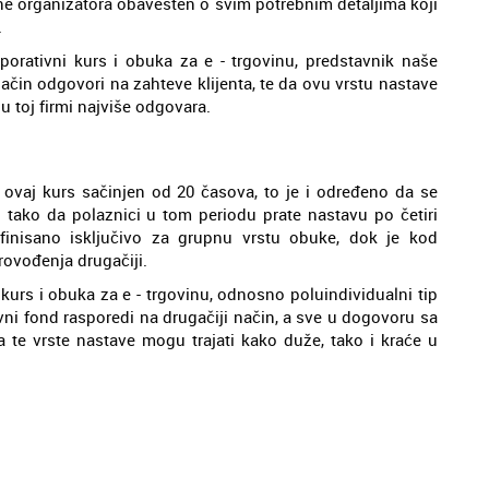
ane organizatora obavešten o svim potrebnim detaljima koji
.
porativni kurs i obuka za e - trgovinu, predstavnik naše
način odgovori na zahteve klijenta, te da ovu vrstu nastave
u toj firmi najviše odgovara.
e ovaj kurs sačinjen od 20 časova, to je i određeno da se
tako da polaznici u tom periodu prate nastavu po četiri
inisano isključivo za grupnu vrstu obuke, dok je kod
rovođenja drugačiji.
 kurs i obuka za e - trgovinu, odnosno poluindividualni tip
ni fond rasporedi na drugačiji način, a sve u dogovoru sa
te vrste nastave mogu trajati kako duže, tako i kraće u