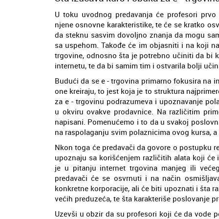
U toku uvodnog predavanja će profesori prvo d
njene osnovne karakteristike, te će se kratko osvr
da steknu sasvim dovoljno znanja da mogu samos
sa uspehom. Takođe će im objasniti i na koji nač
trgovine, odnosno šta je potrebno učiniti da bi k
internetu, te da bi samim tim i ostvarila bolji učin
Budući da se e - trgovina primarno fokusira na int
one kreiraju, to jest koja je to struktura najprim
za e - trgovinu podrazumeva i upoznavanje pol
u okviru ovakve prodavnice. Na različitim prim
napisani. Pomenućemo i to da u svakoj poslovnic
na raspolaganju svim polaznicima ovog kursa, a
Nkon toga će predavači da govore o postupku re
upoznaju sa korišćenjem različitih alata koji će 
je u pitanju internet trgovina manjeg ili već
predavači će se osvrnuti i na način osmišljava
konkretne korporacije, ali će biti upoznati i šta
većih preduzeća, te šta karakteriše poslovanje p
Uzevši u obzir da su profesori koji će da vode