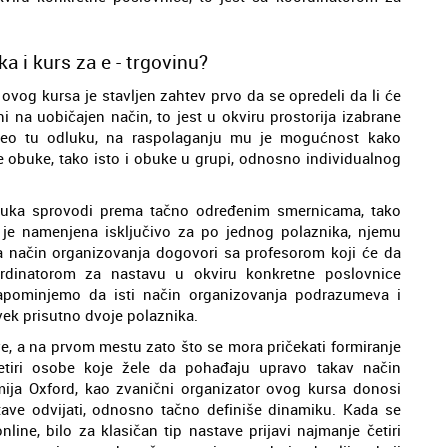
 i kurs za e - trgovinu?
vog kursa je stavljen zahtev prvo da se opredeli da li će
ni na uobičajen način, to jest u okviru prostorija izabrane
oneo tu odluku, na raspolaganju mu je mogućnost kako
ne obuke, tako isto i obuke u grupi, odnosno individualnog
uka sprovodi prema tačno određenim smernicama, tako
a je namenjena isključivo za po jednog polaznika, njemu
 način organizovanja dogovori sa profesorom koji će da
ordinatorom za nastavu u okviru konkretne poslovnice
Napominjemo da isti način organizovanja podrazumeva i
vek prisutno dvoje polaznika.
e, a na prvom mestu zato što se mora pričekati formiranje
 četiri osobe koje žele da pohađaju upravo takav način
mija Oxford, kao zvanični organizator ovog kursa donosi
ave odvijati, odnosno tačno definiše dinamiku. Kada se
nline, bilo za klasičan tip nastave prijavi najmanje četiri