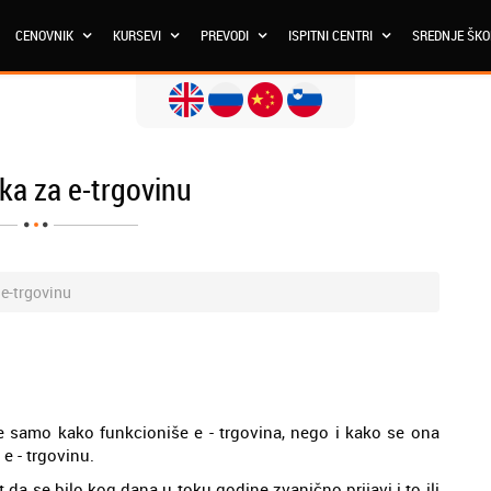
CENOVNIK
KURSEVI
PREVODI
ISPITNI CENTRI
SREDNJE ŠK
ka za e-trgovinu
 e-trgovinu
ne samo kako funkcioniše e - trgovina, nego i kako se ona
e - trgovinu.
a se bilo kog dana u toku godine zvanično prijavi i to ili