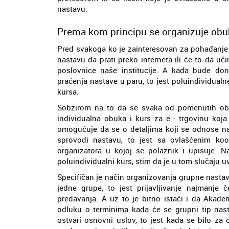
nastavu.
Prema kom principu se organizuje obuka
Pred svakoga ko je zainteresovan za pohađanje o
nastavu da prati preko interneta ili će to da uči
poslovnice naše institucije. A kada bude d
praćenja nastave u paru, to jest poluindividual
kursa.
Sobzirom na to da se svaka od pomenutih ob
individualna obuka i kurs za e - trgovinu koj
omogućuje da se o detaljima koji se odnose na
sprovodi nastavu, to jest sa ovlašćenim ko
organizatora u kojoj se polaznik i upisuje. 
poluindividualni kurs, stim da je u tom slučaju u
Specifičan je način organizovanja grupne nastav
jedne grupe, to jest prijavljivanje najmanje
predavanja. A uz to je bitno istaći i da Akade
odluku o terminima kada će se grupni tip nast
ostvari osnovni uslov, to jest kada se bilo za o