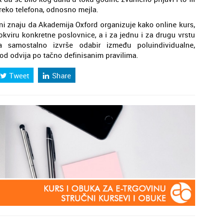
 preko telefona, odnosno mejla.
ani znaju da Akademija Oxford organizuje kako online kurs,
 okviru konkretne poslovnice, a i za jednu i za drugu vrstu
a samostalno izvrše odabir između poluindividualne,
 od odvija po tačno definisanim pravilima.
Tweet
Share