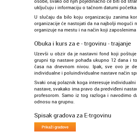
osobe, svako od njih pojedinačno će biti od str
uključuju i informaciju o tačnom datumi početka
U slučaju da bilo koju organizaciju zanima kor
organizacije će nastojati da na najbolji mogući 
organizuje na mestu i na način koji zaposlenima 
Obuka i kurs za e - trgovinu - trajanje
Uzevši u obzir da je nastavni fond koji poštuj
grupni tip nastave pohađa ukupno 12 dana i to 
časa na dnevnom nivou. Ipak, sve ovo je def
individualne i poluindividualne nastave način sp
Svaki onaj polaznik koga interesuje individualni
nastave, svakako ima pravo da predviđeni nastav
profesorom. Samo iz tog razloga i navodimo da 
odnosu na grupnu.
Spisak gradova za E-trgovinu