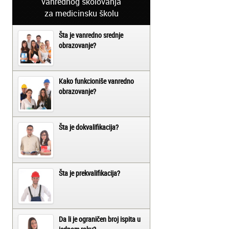
vanrednog školovanja
za medicinsku školu
Šta je vanredno srednje
obrazovanje?
Kako funkcioniše vanredno
obrazovanje?
Šta je dokvalifikacija?
Šta je prekvalifikacija?
Da li je ograničen broj ispita u