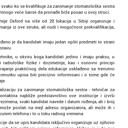
a svako ko se kvalifikuje za zanimanje stomatološka sestra
a mnogo veće šanse da pronađe brže posao u ovoj struci.
mije Oxford na više od 20 lokacija u Srbiji organizuje i
nja iz ove struke, ali nudi i mogućnost prekvalifikacije,
đeno je da kandidati imaju jedan opšti predmeti to strani
astavu.
hnike, u okviru koga kandidati jedino i imaju praksu, u
radiološke fizike i dozimetrije, kao i osnovni principi
rajanje praktičnog dela edukacije usklađeno sa trenutno
trenutku upisa biti precizno informisani i o tome gde će
aje.
lizaciju za zanimanje stomatološka sestra - tehničar za
ontaktira najbliže predstavništvo ove institucije i izvrši
ezimena, svaki kandidat navede i datum rođenja, ali i broj
e može poslati na mejl adresu organizatora, ali može ih i
 putem telefona i to u toku radnog vremena.
cije da se upis kandidata isključivo organizuje uz njihovo