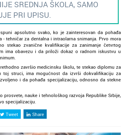
IJE SREDNJA ŠKOLA, SAMO
JE PRI UPISU.
ispuni apsolutno svako, ko je zainteresovan da pohađa
a - tehničar za dentalna i intraolarna snimanja. Prvo mora
no stekao zvanične kvalifikacije za zanimanje četvrtog
tom ima obavezu i da priloži dokaz o radnom iskustvu u
minimum.
 prethodno završio medicinsku školu, te stekao diplomu za
 toj struci, ima mogućnost da izvrši dokvalifikaciju za
voljeno i da pohađa specijalizaciju, odnosno da stekne
vo prosvete, nauke i tehnološkog razvoja Republike Srbije,
o specijalizaciju.
Tweet
Share