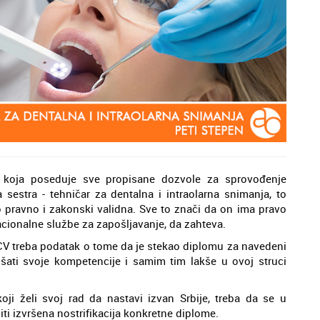
i, koja poseduje sve propisane dozvole za sprovođenje
a sestra - tehničar za dentalna i intraolarna snimanja, to
o pravno i zakonski validna. Sve to znači da on ima pravo
Nacionalne službe za zapošljavanje, da zahteva.
 CV treba podatak o tome da je stekao diplomu za navedeni
ljšati svoje kompetencije i samim tim lakše u ovoj struci
ji želi svoj rad da nastavi izvan Srbije, treba da se u
iti izvršena nostrifikacija konkretne diplome.