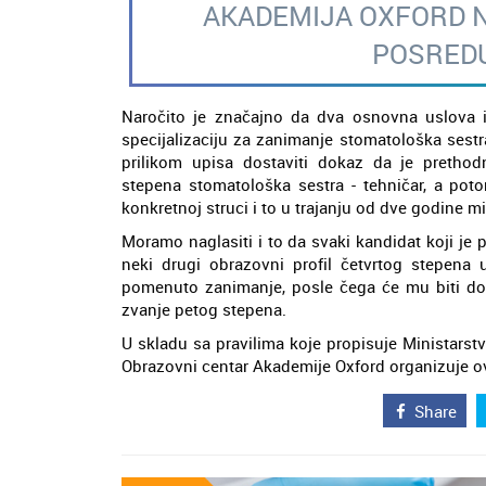
AKADEMIJA OXFORD N
POSREDU
Naročito je značajno da dva osnovna uslova 
specijalizaciju za zanimanje stomatološka sestr
prilikom upisa dostaviti dokaz da je prethod
stepena stomatološka sestra - tehničar, a po
konkretnoj struci i to u trajanju od dve godine 
Moramo naglasiti i to da svaki kandidat koji je
neki drugi obrazovni profil četvrtog stepena u
pomenuto zanimanje, posle čega će mu biti doz
zvanje petog stepena.
U skladu sa pravilima koje propisuje Ministarst
Obrazovni centar Akademije Oxford organizuje ov
Share