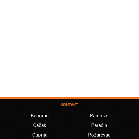
KONTAKT
Beograd
Pančevo
Čačak
Paraćin
Ćuprija
Požarevac