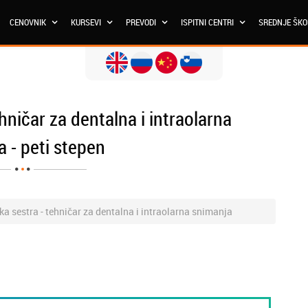
CENOVNIK
KURSEVI
PREVODI
ISPITNI CENTRI
SREDNJE ŠK
ničar za dentalna i intraolarna
 - peti stepen
a sestra - tehničar za dentalna i intraolarna snimanja