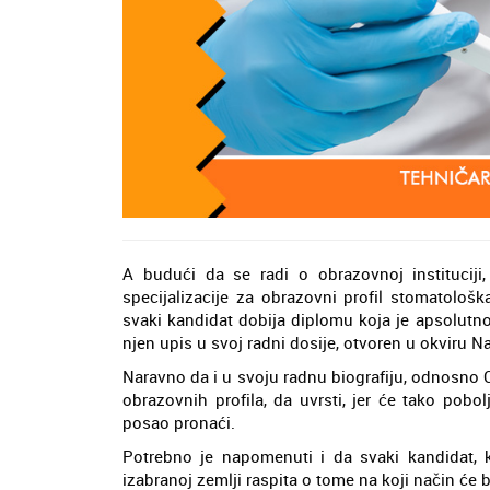
A budući da se radi o obrazovnoj institucij
specijalizacije za obrazovni profil stomatološk
svaki kandidat dobija diplomu koja je apsolutn
njen upis u svoj radni dosije, otvoren u okviru 
Naravno da i u svoju radnu biografiju, odnosno
obrazovnih profila, da uvrsti, jer će tako pobo
posao pronaći.
Potrebno je napomenuti i da svaki kandidat, ko
izabranoj zemlji raspita o tome na koji način će b