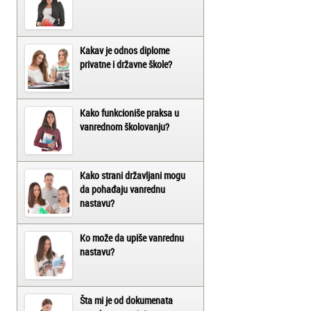
Kakav je odnos diplome
privatne i državne škole?
Kako funkcioniše praksa u
vanrednom školovanju?
Kako strani državljani mogu
da pohađaju vanrednu
nastavu?
Ko može da upiše vanrednu
nastavu?
Šta mi je od dokumenata