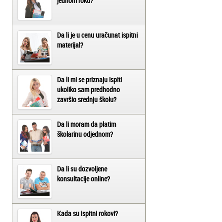
jednom roku?
Da li je u cenu uračunat ispitni
materijal?
Da li mi se priznaju ispiti
ukoliko sam predhodno
završio srednju školu?
Da li moram da platim
školarinu odjednom?
Da li su dozvoljene
konsultacije online?
Kada su ispitni rokovi?