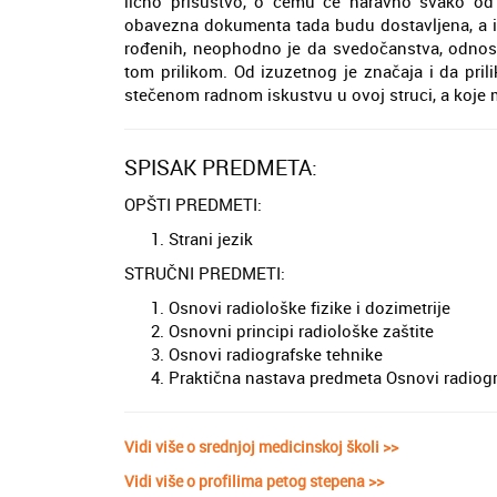
lično prisustvo, o čemu će naravno svako od n
obavezna dokumenta tada budu dostavljena, a iz
rođenih, neophodno je da svedočanstva, odnos
tom prilikom. Od izuzetnog je značaja i da pri
stečenom radnom iskustvu u ovoj struci, a koje 
SPISAK PREDMETA:
OPŠTI PREDMETI:
Strani jezik
STRUČNI PREDMETI:
Osnovi radiološke fizike i dozimetrije
Osnovni principi radiološke zaštite
Osnovi radiografske tehnike
Praktična nastava predmeta Osnovi radiogr
Vidi više o srednjoj medicinskoj školi >>
Vidi više o profilima petog stepena >>