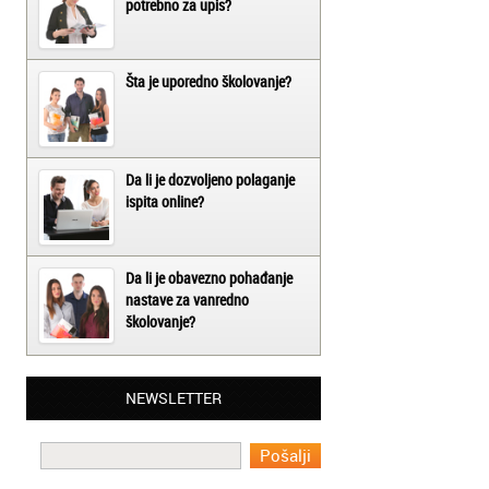
potrebno za upis?
Šta je uporedno školovanje?
Da li je dozvoljeno polaganje
ispita online?
Da li je obavezno pohađanje
nastave za vanredno
školovanje?
Beograd - Slavica:
NEWSLETTER
Završila sam kurs rumunskog jezika kod
vas, ekipa vam je super, profesori odlični a
cene pristupačne. Pozdrav iz Beograda