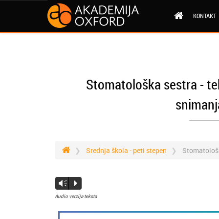
KONTAKT
Stomatološka sestra - teh
snimanja
Srednja škola - peti stepen
Stomatološk
Vm
P
Audio verzija teksta