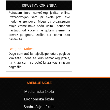
Beograd - Miloš:
ISKUSTVA KORISNIKA
Pohadam kurs norveškog jezika online.
Prezadovoljan sam jer škola prati sve
moderne trendove. Mogu da organizujem
svoje vreme kako hoću, učim i pohađam
nastavu od kuće i ne gubim vreme na
prevoz po gradu. Odlični ste, samo tako
nastavite.
Beograd - Milica:
Dugo sam tražila najbolju ponudu u pogledu
kvaliteta i cene za kurs nemačkog jezika,
na kraju sam se odlučila za vas i nisam
pogrešila!
Čukarica - Svetlana:
Počela sam da učim albanski jezik u vašoj
školi, prezadovoljna sam uslugom i
SREDNJE ŠKOLE
profesorima. Pozdrav za sve
Medicinska škola
Palilula - Ana:
Uspešno sam završila kurs švedskog
Ekonomska škola
jezika i pronašla posao gde je poznavanje
Saobraćajna škola
ovog jezika bilo presudno. Hvala Vam puno