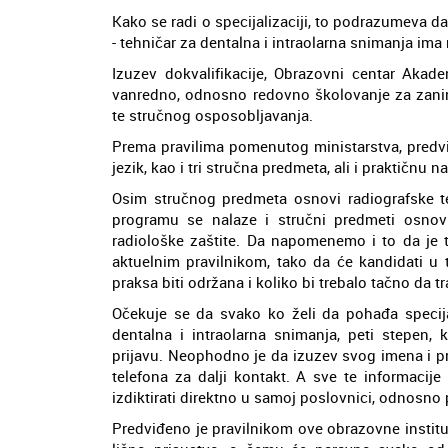
Kako se radi o specijalizaciji, to podrazumeva d
- tehničar za dentalna i intraolarna snimanja im
Izuzev dokvalifikacije, Obrazovni centar Akade
vanredno, odnosno redovno školovanje za zanima
te stručnog osposobljavanja.
Prema pravilima pomenutog ministarstva, predvi
jezik, kao i tri stručna predmeta, ali i praktičnu n
Osim stručnog predmeta osnovi radiografske te
programu se nalaze i stručni predmeti osnovi 
radiološke zaštite. Da napomenemo i to da je t
aktuelnim pravilnikom, tako da će kandidati u 
praksa biti održana i koliko bi trebalo tačno da tr
Očekuje se da svako ko želi da pohađa specija
dentalna i intraolarna snimanja, peti stepen, k
prijavu. Neophodno je da izuzev svog imena i pr
telefona za dalji kontakt. A sve te informacij
izdiktirati direktno u samoj poslovnici, odnosno
Predviđeno je pravilnikom ove obrazovne institu