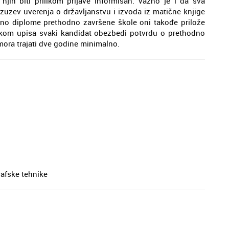
jih biti prilikom prijave informisan. Važno je i da sva
uzev uverenja o državljanstvu i izvoda iz matične knjige
no diplome prethodno završene škole oni takođe prilože
likom upisa svaki kandidat obezbedi potvrdu o prethodno
mora trajati dve godine minimalno.
afske tehnike