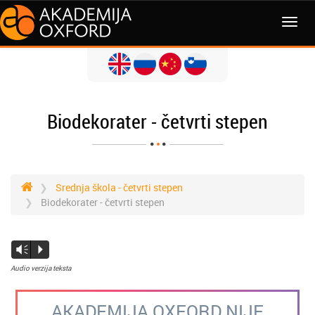
Biodekorater - četvrti stepen
Srednja škola - četvrti stepen
Biodekorater - četvrti stepen
Vm
P
Audio verzija teksta
AKADEMIJA OXFORD NIJE