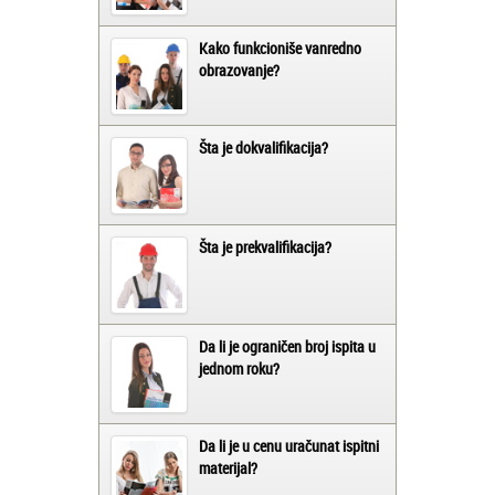
Kako funkcioniše vanredno
obrazovanje?
Šta je dokvalifikacija?
Šta je prekvalifikacija?
Da li je ograničen broj ispita u
jednom roku?
Da li je u cenu uračunat ispitni
materijal?