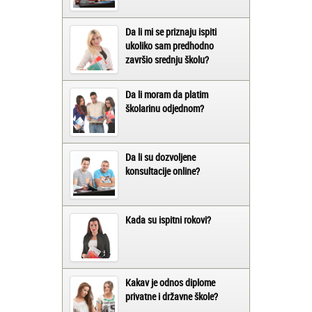
Da li mi se priznaju ispiti
ukoliko sam predhodno
završio srednju školu?
Da li moram da platim
školarinu odjednom?
Da li su dozvoljene
konsultacije online?
Kada su ispitni rokovi?
Kakav je odnos diplome
privatne i državne škole?