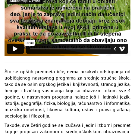
Što se opštih predmeta tiče, nema nikakvih odstupanja od
uobičajenog nastavnog programa za srednje stručne škole,
tako da se osim srpskog jezika i književnosti, stranog jezika,
hemije i fizičkog vaspitanja koji su obavezni tokom sve 4
godine, u nastavnom programu nalaze još i: latinski jezik,
istorija, geografija, fizika, biologija, računarstvo i informatika,
muzička umetnost, likovna kultura, ustav i prava građana,
sociologija i filozofija.
Takođe, sve četiri godine se izučava i jedini izborni predmet
koji je propisan zakonom o srednjoškolskom obrazovanju.