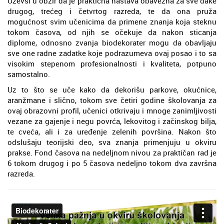
Uzevši u obzir da je praktična nastava obavezna za sve đake
drugog, trećeg i četvrtog razreda, te da ona pruža
mogućnost svim učenicima da primene znanja koja steknu
tokom časova, od njih se očekuje da nakon sticanja
diplome, odnosno zvanja biodekorater mogu da obavljaju
sve one radne zadatke koje podrazumeva ovaj posao i to sa
visokim stepenom profesionalnosti i kvaliteta, potpuno
samostalno.
Uz to što se uče kako da dekorišu parkove, okućnice,
aranžmane i slično, tokom sve četiri godine školovanja za
ovaj obrazovni profil, učenici otkrivaju i mnoge zanimljivosti
vezane za gajenje i negu povrća, lekovitog i začinskog bilja,
te cveća, ali i za uređenje zelenih površina. Nakon što
odslušaju teorijski deo, sva znanja primenjuju u okviru
prakse. Fond časova na nedeljnom nivou za praktičan rad je
6 tokom drugog i po 5 časova nedeljno tokom dva završna
razreda.