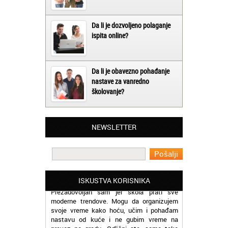
Da li je dozvoljeno polaganje
ispita online?
Da li je obavezno pohađanje
nastave za vanredno
školovanje?
Beograd - Slavica:
Završila sam kurs rumunskog jezika kod
NEWSLETTER
vas, ekipa vam je super, profesori odlični a
cene pristupačne. Pozdrav iz Beograda
Beograd - Miloš:
Pohadam kurs norveškog jezika online.
ISKUSTVA KORISNIKA
Prezadovoljan sam jer škola prati sve
moderne trendove. Mogu da organizujem
svoje vreme kako hoću, učim i pohađam
nastavu od kuće i ne gubim vreme na
prevoz po gradu. Odlični ste, samo tako