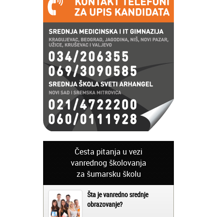
Česta pitanja u vezi
vanrednog školovanja
za šumarsku školu
Šta je vanredno srednje
obrazovanje?