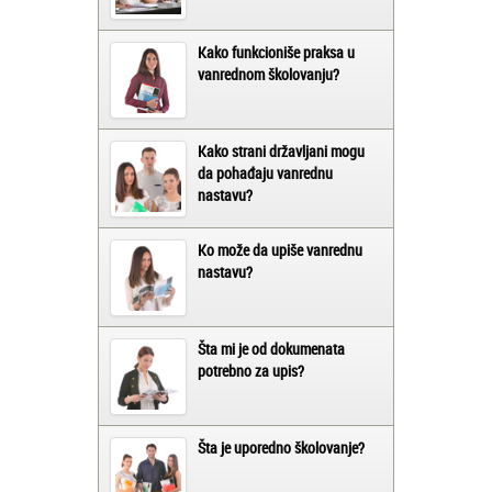
Kako funkcioniše praksa u
vanrednom školovanju?
Kako strani državljani mogu
da pohađaju vanrednu
nastavu?
Ko može da upiše vanrednu
nastavu?
Šta mi je od dokumenata
potrebno za upis?
Šta je uporedno školovanje?