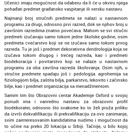
Učenici imaju mogućnost da odaberu da li će u okviru njega
pohađati predmet građansko vaspitanje ili versku nastavu.
Najmanji broj stručnih predmeta se nalazi u nastavnom
programu za drugi, odnosno prvi razred, dok se njihov broj u
završnim razredima znatno povećava. Mahom se svi stručni
predmeti izučavaju samo tokom jedne školske godine, osim
predmeta cvećarstvo koji se ne izučava samo tokom prvog
razreda. Tu je još i predmet dekorativna dendrologija koja se
izučava tokom drugog i trećeg razreda, kao i predmeti
biodekoracija i povrtarstvo koji se nalaze u nastavnom
programu za oba završna razreda školovanja. Osim njih, u
stručne predmete spadaju još i: pedologija. agrohemija sa
fiziologijom bilja, zaštita bilja, parkarstvo, lekovito i začinsko
bilje, kao i predmet organizacija sa menadžmentom.
Samim tim što Obrazovni centar Akademije Oxford u svojoj
ponudi ima i vanrednu nastavu za obrazovni profil
biodekorater, odnosno što svakome ko to želi pruža priliku
da izvrši dokvalifikaciju ili prekvalifikaciju za ovo zanimanje,
svim zainteresovanim kandidatima nudimo i mogućnost da
to učine na preko 20 lokacija u Srbiji. Tačnije, u bilo kojoj