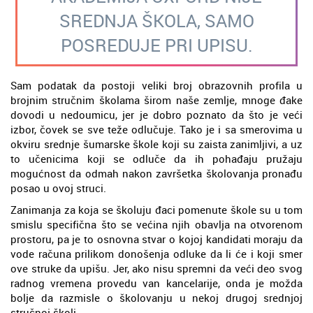
SREDNJA ŠKOLA, SAMO
POSREDUJE PRI UPISU.
Sam podatak da postoji veliki broj obrazovnih profila u
brojnim stručnim školama širom naše zemlje, mnoge đake
dovodi u nedoumicu, jer je dobro poznato da što je veći
izbor, čovek se sve teže odlučuje. Tako je i sa smerovima u
okviru srednje šumarske škole koji su zaista zanimljivi, a uz
to učenicima koji se odluče da ih pohađaju pružaju
mogućnost da odmah nakon završetka školovanja pronađu
posao u ovoj struci.
Zanimanja za koja se školuju đaci pomenute škole su u tom
smislu specifična što se većina njih obavlja na otvorenom
prostoru, pa je to osnovna stvar o kojoj kandidati moraju da
vode računa prilikom donošenja odluke da li će i koji smer
ove struke da upišu. Jer, ako nisu spremni da veći deo svog
radnog vremena provedu van kancelarije, onda je možda
bolje da razmisle o školovanju u nekoj drugoj srednjoj
stručnoj školi.