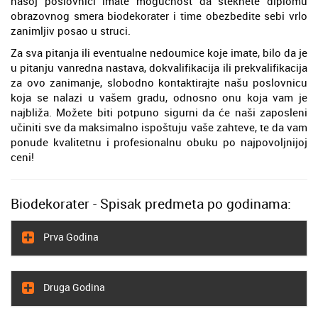
našoj poslovnici imate mogućnost da steknete diplomu
obrazovnog smera biodekorater i time obezbedite sebi vrlo
zanimljiv posao u struci.
Za sva pitanja ili eventualne nedoumice koje imate, bilo da je
u pitanju vanredna nastava, dokvalifikacija ili prekvalifikacija
za ovo zanimanje, slobodno kontaktirajte našu poslovnicu
koja se nalazi u vašem gradu, odnosno onu koja vam je
najbliža. Možete biti potpuno sigurni da će naši zaposleni
učiniti sve da maksimalno ispoštuju vaše zahteve, te da vam
ponude kvalitetnu i profesionalnu obuku po najpovoljnijoj
ceni!
Biodekorater - Spisak predmeta po godinama:
Prva Godina
Druga Godina