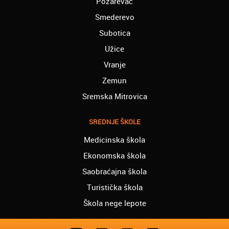
Požarevac
uvek bila nezadovoljna. Samo ste vi ispunili
sva moja očekivanja u nivou znanja,
Smederevo
profesionalnosti i prijatnosti zaposlenih.
Subotica
Samo tako nastavite!!!
Užice
Zemun - Ljiljana:
Vranje
Završavam kurs portugalskog jezika. Jako
sam zadovoljna, upisacu kurs i španskog!!!
Zemun
Zvezdara - Marko:
Sremska Mitrovica
Pre dve godine sam završio kurs danskog
jezika. Još uvek ga puno koristim i dobro
SREDNJE ŠKOLE
znam. Svu zahvalnost dugujem vama.
Pozdrav najboljoj ekipi!
Medicinska škola
Barajevo - Jovana:
Ekonomska škola
Drugarica i ja smo krenule na časove
Saobraćajna škola
francuskog jezika kod vas. Puno nam
pomaže za školu jer prati školsko gradivo.
Turistička škola
Grocka - Nikola:
Škola nege lepote
Poslao sam sina da uči ruski jezik kod vas.
Zadovoljan je on, zadovoljan sam i ja!