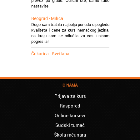
nastavite.
Beograd - Milica:
Dugo sam tražila najbolju ponudu u pogledu
kvaliteta i cene za kurs nemačkog jezika,
na kraju sam se odlučila za vas i nisam
pogrešila!
Čukarica - Svetlana:
Počela sam da učim albanski jezik u vašoj
školi, prezadovoljna sam uslugom i
profesorima. Pozdrav za sve
Palilula - Ana:
Uspešno sam završila kurs švedskog
O NAMA
jezika i pronašla posao gde je poznavanje
ovog jezika bilo presudno. Hvala Vam puno
Prijava za kurs
ljudi
Raspored
Voždovac - Siniša:
Online kursevi
Završio sam kurs makedonskog jezika.
Oduševljen sam organizacijom škole.
Sudski tumač
Nastaviću sa časovima kod vas!
Škola računara