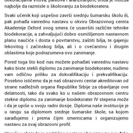
najbolje da razmisle o školovanju za biodekoratera.
Svaki učenik koji uspešno završi srednju šumarsku školu ili,
pak pohađa vanrednu nastavu u okviru Obrazovnog centra
Akademije Oxford ovog smera će usavršiti različite tehnike
biodekoracije, a zahvaljujući dobro osmišljenom nastavnom
planu naučiće i dosta o povrtarstvu, zaštiti bilja, te gajenju
lekovitog i začinskog bilja, ali i o cvećarstvu i drugim
oblastima koje podrazumeva ovo zanimanje.
Pored toga što kod nas možete pohađati vanrednu nastavu
kako biste stekli diplomu za zanimanje biodekorater, nudimo
vam odličnu priliku za dokvalifikaciju i prekvalifikaciju.
Posebno ističemo da je naš obrazovni centar akreditovan od
strane nadležnih organa Republike Srbije za obavljanje ove
delatnosti, tako da svako ko u našem obrazovnom centru
stekne diplomu za zanimanje biodekorater IV stepena može
i da je upiše u svoju radni dosije. Diploma naše institucije je
u rangu sa diplomom srednje šumarske škole, sa kojom
sarađujemo i prema čijim smernicama i organizujemo
nastavu za ovaj obrazovni profil.