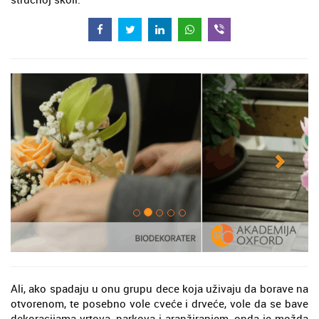
Ali, ako spadaju u onu grupu dece koja uživaju da borave na
otvorenom, te posebno vole cveće i drveće, vole da se bave
dekoracijama vrtova, parkova i aranžiranjem, onda je možda