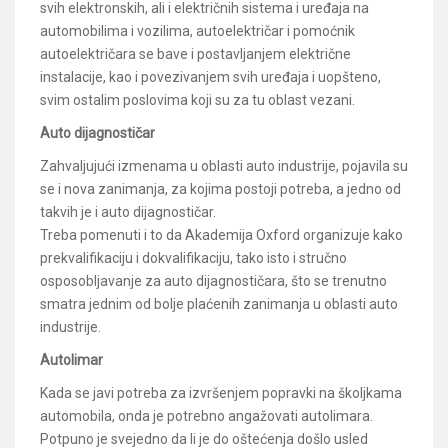
svih elektronskih, ali i električnih sistema i uređaja na
automobilima i vozilima, autoelektričar i pomoćnik
autoelektričara se bave i postavljanjem električne
instalacije, kao i povezivanjem svih uređaja i uopšteno,
svim ostalim poslovima koji su za tu oblast vezani.
Auto dijagnostičar
Zahvaljujući izmenama u oblasti auto industrije, pojavila su
se i nova zanimanja, za kojima postoji potreba, a jedno od
takvih je i auto dijagnostičar.
Treba pomenuti i to da Akademija Oxford organizuje kako
prekvalifikaciju i dokvalifikaciju, tako isto i stručno
osposobljavanje za auto dijagnostičara, što se trenutno
smatra jednim od bolje plaćenih zanimanja u oblasti auto
industrije.
Autolimar
Kada se javi potreba za izvršenjem popravki na školjkama
automobila, onda je potrebno angažovati autolimara.
Potpuno je svejedno da li je do oštećenja došlo usled