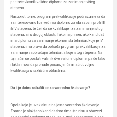
postaće vlasnik validne diplome za zanimanje višeg
stepena.
Nasuprot tome, program prekvalifikacije podrazumeva da
zainteresovano lice već ima diplomu za obrazovni profil III
ili IV stepena, te želi da se kvalifikuje i za zanimanje istog
stepena, ali u drugoj oblasti. Tako na primer, ako kandidat
ima diplomu za zanimanje ekonomski tehničar, koje je IV
stepena, ima pravo da pohađa program prekvalifikacije za
zanimanje saobraćajni tehničar, a koje istog stepena. Na
taj način će postati valsnik dve validne diplome, pa će tako
i lakše moći da pronađe posao, jer će imati dovoljno
kvalifikacija u različitim oblastima.
Da li je dobro odlučiti se za vanredno školovanje?
Opcija koja je uvek aktuelna jeste vanredno školovanje.
Znatno je olakšano kandidatima time što nisu u obavezi
da pohađaju redovno predavanja, već jednostavno izlaze