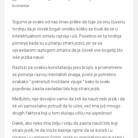
komentar
Sigurno je svako od nas imao prilike da čuje za onu čuvenu
tvrdnju da je čovek bogat onoliko koliko se trudi da se u
intelektualnom smislu razvija i uči. Posebno se ta tvrdnja
pominje kada su u pitanju strani jezici, jer se sa
opravdanim razlogom smatra da je čovek sve bogatiji što
više jezika nauči.
Razlozi za ovakvu konstataciju jesu brojni, a prvenstveno
se pominje razvoj mentalnih snaga, pošto je potrebno
svakako “ pokrenuti moždane vijuge ” kako bi svaki
pojedinac zaista savladao bilo koji strani jezik.
Međutim, nije dovoljno samo da želi da nauči neki jezik i da
se on samostalno potrudi da to učini, već ima još mnogo
drugih faktora koji u tom slučaju utiču na uspešnost.
Dakle, ako neko ima želju i volju da zaista nauči bilo koji
strani jezik, te da može kasnije njime da se koristi i u
pisanoj i u usmenoj formi, onda su specijalizovani kursevi i