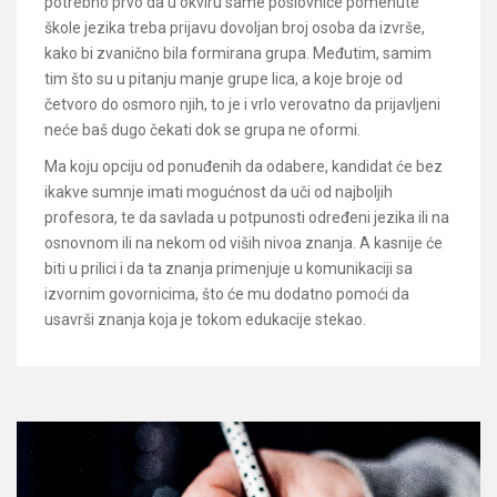
potrebno prvo da u okviru same poslovnice pomenute
škole jezika treba prijavu dovoljan broj osoba da izvrše,
kako bi zvanično bila formirana grupa. Međutim, samim
tim što su u pitanju manje grupe lica, a koje broje od
četvoro do osmoro njih, to je i vrlo verovatno da prijavljeni
neće baš dugo čekati dok se grupa ne oformi.
Ma koju opciju od ponuđenih da odabere, kandidat će bez
ikakve sumnje imati mogućnost da uči od najboljih
profesora, te da savlada u potpunosti određeni jezika ili na
osnovnom ili na nekom od viših nivoa znanja. A kasnije će
biti u prilici i da ta znanja primenjuje u komunikaciji sa
izvornim govornicima, što će mu dodatno pomoći da
usavrši znanja koja je tokom edukacije stekao.