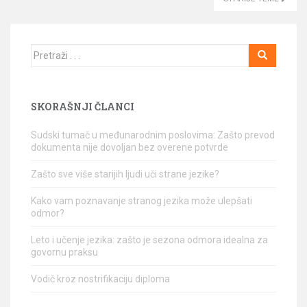
Traži
SKORAŠNJI ČLANCI
Sudski tumač u međunarodnim poslovima: Zašto prevod
dokumenta nije dovoljan bez overene potvrde
Zašto sve više starijih ljudi uči strane jezike?
Kako vam poznavanje stranog jezika može ulepšati
odmor?
Leto i učenje jezika: zašto je sezona odmora idealna za
govornu praksu
Vodič kroz nostrifikaciju diploma