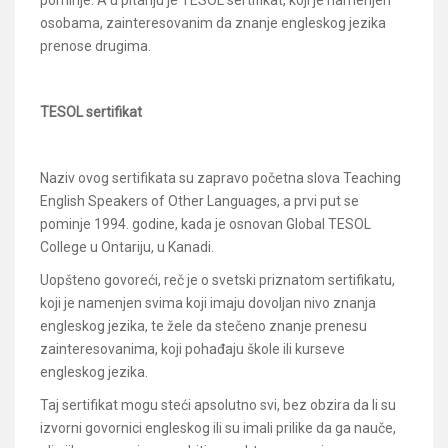
osobama, zainteresovanim da znanje engleskog jezika
prenose drugima.
TESOL sertifikat
Naziv ovog sertifikata su zapravo početna slova Teaching
English Speakers of Other Languages, a prvi put se
pominje 1994. godine, kada je osnovan Global TESOL
College u Ontariju, u Kanadi.
Uopšteno govoreći, reč je o svetski priznatom sertifikatu,
koji je namenjen svima koji imaju dovoljan nivo znanja
engleskog jezika, te žele da stečeno znanje prenesu
zainteresovanima, koji pohađaju škole ili kurseve
engleskog jezika.
Taj sertifikat mogu steći apsolutno svi, bez obzira da li su
izvorni govornici engleskog ili su imali prilike da ga nauče,