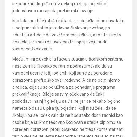
se ponekad događa da iz nekog razloga pojedinci
jednostavno moraju da prekinu školovanje.
Isto tako postoje i slučajevi kada srednjoškolci ne shvataju
u potpunosti koliko je redovno školovanje važno, pa
odustaju od ideje da završe srednju školu, a roditelji im to
dozvole, jer znaju da uvek postoji opcija koju nudi
vanredno školovanje.
Međutim, nije uvek bila takva situacija u školskom sistemu
naše zemlje. Nekako se ranije podrazumevalo da su
vanredni učenici lošiji od onih, koji su se za određene
obrazovne profile školovali redovno. A da ne pominjemo
ona lica, koja su se odlučivala za pohađanje programa
prekvalifikacije. Bilo je sasvim očekivano da čak i
poslodavci na njih gledaju sa visine, jer se nekako logično
nametalo da su u pitanju pojedinci koji nisu želeli da se
školuju, pa se i očekivalo da ne budu tako dobri radnici kao
osobe koje su kroz redovno školovanje stekle diplomu za
određeni obrazovni profil. Svakako ne treba komentarisati
takvo viđenje, ali jeste neosporna činjenica da je to zaista u