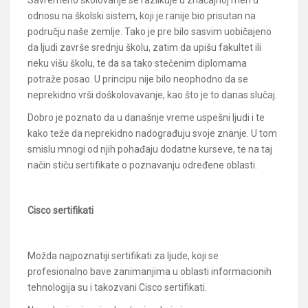
odnosu na školski sistem, koji je ranije bio prisutan na
području naše zemlje. Tako je pre bilo sasvim uobičajeno
da ljudi završe srednju školu, zatim da upišu fakultet ili
neku višu školu, te da sa tako stečenim diplomama
potraže posao. U principu nije bilo neophodno da se
neprekidno vrši doškolovavanje, kao što je to danas slučaj.
Dobro je poznato da u današnje vreme uspešni ljudi i te
kako teže da neprekidno nadograđuju svoje znanje. U tom
smislu mnogi od njih pohađaju dodatne kurseve, te na taj
način stiču sertifikate o poznavanju određene oblasti.
Cisco sertifikati
Možda najpoznatiji sertifikati za ljude, koji se
profesionalno bave zanimanjima u oblasti informacionih
tehnologija su i takozvani Cisco sertifikati.