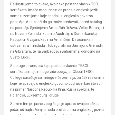
Da ilustrujemo to ovako, ako neko postane vlasnik TEFL
sertifikata, imaće mogućnost da predaje engleski jezik
samo u zemljama koje spadaju u englesko govorno
područje. A to znači da ga može predavati, pored ostalog
na području Sjedinjenih Američkih Država, Velike Britanije i
na Novom Zelandu, zatim u Australiji, u Dominikanskoj
Republici i Gvajani, kao i na Američkim Devičanskim
ostrvima i u Trinidadu i Tobagu, ali i na Jamajci, u Grenadi i
na Gibraltaru, te na Barbadosu i Bahamima, odnosno na
Svetoj Luciji.
Sa druge strane, lica koja postanu vlasnici TESOL
sertifikata imaju mnogo više opcija, jer Global TESOL
College sarađuje sa mnogo više zemalja, pa čak i sa onima
koje ne spadaju u englesko govorno područje, kao što su
na primer Narodna Republika Kina, Rusija i Belgija, te
Holandija, Luksemburg i druge.
Samim tim je i jasno zbog čega je upravo ovaj sertifikat
jedan od najtraženijih među profesorima engleskog jezika