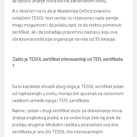
ali njihovo znanje mora biti na zahtevanom nivou.
A s obzirom na to da je Akademija Oxford zvanično
ovlašćeni TESOL test centar, to i stanovnici naše zemlje
imaju mogućnost i da polažu ispit, te da steknu pomenuti
sertifikat, ali i da pohađaju pripremnu nastavu, koju ova
obrazovna institucija organizuje na više od 35 lokacija.
Zašto je TESOL sertifikat interesantniji od TEFL sertifikata
?
Da bi kandidati shvatili zbog čega je TESOL sertifikat jedan
od najtraženijih u svetu, moraju biti upoznati sa osnovnom
razlikom između njega i TEFL sertifikata.
Naime, i jedan i drugi sertifikat služe za dokazivanje nivoa
znanja engleskog jezika, a za osobe koje žele taj jezik da
predaju drugima. Međutim razlika u priznatosti ova dva
sertifikata je ono što TESOL čini interesantnijim.