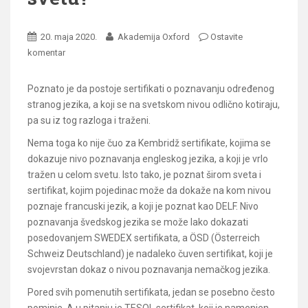
20. maja 2020.
Akademija Oxford
Ostavite
komentar
Poznato je da postoje sertifikati o poznavanju određenog
stranog jezika, a koji se na svetskom nivou odlično kotiraju,
pa su iz tog razloga i traženi.
Nema toga ko nije čuo za Kembridž sertifikate, kojima se
dokazuje nivo poznavanja engleskog jezika, a koji je vrlo
tražen u celom svetu. Isto tako, je poznat širom sveta i
sertifikat, kojim pojedinac može da dokaže na kom nivou
poznaje francuski jezik, a koji je poznat kao DELF. Nivo
poznavanja švedskog jezika se može lako dokazati
posedovanjem SWEDEX sertifikata, a ÖSD (Österreich
Schweiz Deutschland) je nadaleko čuven sertifikat, koji je
svojevrstan dokaz o nivou poznavanja nemačkog jezika.
Pored svih pomenutih sertifikata, jedan se posebno često
pominje. A u pitanju je TESOL sertifikat, koji je namenjen