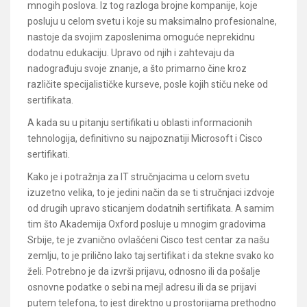
mnogih poslova. Iz tog razloga brojne kompanije, koje
posluju u celom svetu i koje su maksimalno profesionalne,
nastoje da svojim zaposlenima omoguće neprekidnu
dodatnu edukaciju. Upravo od njih i zahtevaju da
nadograđuju svoje znanje, a što primarno čine kroz
različite specijalističke kurseve, posle kojih stiču neke od
sertifikata.
A kada su u pitanju sertifikati u oblasti informacionih
tehnologija, definitivno su najpoznatiji Microsoft i Cisco
sertifikati.
Kako je i potražnja za IT stručnjacima u celom svetu
izuzetno velika, to je jedini način da se ti stručnjaci izdvoje
od drugih upravo sticanjem dodatnih sertifikata. A samim
tim što Akademija Oxford posluje u mnogim gradovima
Srbije, te je zvanično ovlašćeni Cisco test centar za našu
zemlju, to je prilično lako taj sertifikat i da stekne svako ko
želi. Potrebno je da izvrši prijavu, odnosno ili da pošalje
osnovne podatke o sebi na mejl adresu ili da se prijavi
putem telefona, to jest direktno u prostorijama prethodno