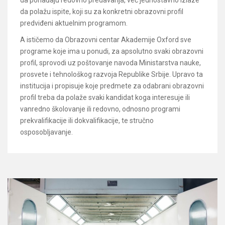
da polažu ispite, koji su za konkretni obrazovni profil
predviđeni aktuelnim programom.
A ističemo da Obrazovni centar Akademije Oxford sve
programe koje ima u ponudi, za apsolutno svaki obrazovni
profil, sprovodi uz poštovanje navoda Ministarstva nauke,
prosvete i tehnološkog razvoja Republike Srbije. Upravo ta
institucija i propisuje koje predmete za odabrani obrazovni
profil treba da polaže svaki kandidat koga interesuje ili
vanredno školovanje ili redovno, odnosno programi
prekvalifikacije ili dokvalifikacije, te stručno
osposobljavanje.