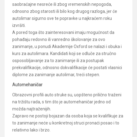
saobraćajne nesreće ili zbog vremenskih nepogoda,
odnosno zbog starosti ili bilo kog drugog razloga, jer će
autolimar sigurno sve te popravke u najkraćem roku
izvršiti.
A pored toga što zainteresovani imaju mogućnost da
pohađaju redovno ili vanredno školovanje za ovo
zanimanje, u ponudi Akademije Oxford se nalazi i obuka i
kurs za autolimara. Kandidati koji se odluče za stručno
osposobljavanje za to zanimanje ili za postupak
prekvalifikacije, odnosno dokvalifikacije će postati vlasnici
diplome za zanimanje autolimar, treći stepen.
Automehaničar
Obrazovni profili auto struke su, uopšteno prilično traženi
na tržištu rada, s tim što je automehaničar jedno od
možda najtraženijih.
Zapravo ne postoji bojazan da osoba koja se kvalifikuje za
to zanimanje neće u konkretnoj struci pronaći posao i to
relativno lako i brzo.