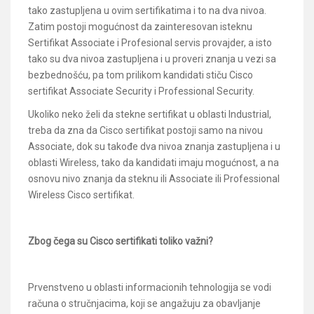
tako zastupljena u ovim sertifikatima i to na dva nivoa.
Zatim postoji mogućnost da zainteresovan isteknu
Sertifikat Associate i Profesional servis provajder, a isto
tako su dva nivoa zastupljena i u proveri znanja u vezi sa
bezbednošću, pa tom prilikom kandidati stiču Cisco
sertifikat Associate Security i Professional Security.
Ukoliko neko želi da stekne sertifikat u oblasti Industrial,
treba da zna da Cisco sertifikat postoji samo na nivou
Associate, dok su takođe dva nivoa znanja zastupljena i u
oblasti Wireless, tako da kandidati imaju mogućnost, a na
osnovu nivo znanja da steknu ili Associate ili Professional
Wireless Cisco sertifikat.
Zbog čega su Cisco sertifikati toliko važni?
Prvenstveno u oblasti informacionih tehnologija se vodi
računa o stručnjacima, koji se angažuju za obavljanje