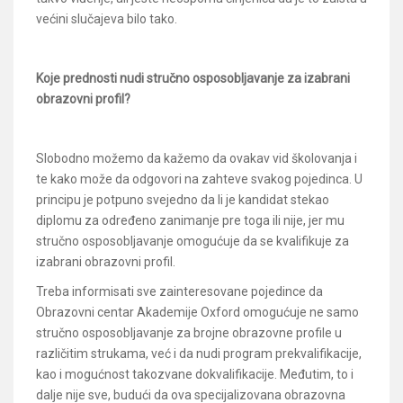
većini slučajeva bilo tako.
Koje prednosti nudi stručno osposobljavanje za izabrani
obrazovni profil?
Slobodno možemo da kažemo da ovakav vid školovanja i
te kako može da odgovori na zahteve svakog pojedinca. U
principu je potpuno svejedno da li je kandidat stekao
diplomu za određeno zanimanje pre toga ili nije, jer mu
stručno osposobljavanje omogućuje da se kvalifikuje za
izabrani obrazovni profil.
Treba informisati sve zainteresovane pojedince da
Obrazovni centar Akademije Oxford omogućuje ne samo
stručno osposobljavanje za brojne obrazovne profile u
različitim strukama, već i da nudi program prekvalifikacije,
kao i mogućnost takozvane dokvalifikacije. Međutim, to i
dalje nije sve, budući da ova specijalizovana obrazovna