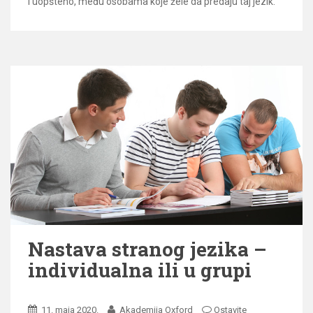
i uopšteno, među osobama koje žele da predaju taj jezik.
Nastava stranog jezika –
individualna ili u grupi
11. maja 2020.
Akademija Oxford
Ostavite