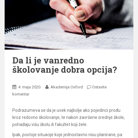
Da li je vanredno
školovanje dobra opcija?
4. maja 2020.
Akademija Oxford
Ostavite
komentar
Podrazumeva se da je uvek najbolje ako pojedinci prođu
kroz redovno školovanje, te nakon završene srednje škole,
pohađaju višu školu ili fakultet koji žele.
Ipak, postoje situacije koje jednostavno nisu planirane, pa