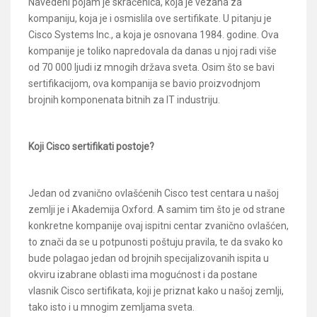
Navedeni pojam je skraćenica, koja je vezana za
kompaniju, koja je i osmislila ove sertifikate. U pitanju je
Cisco Systems Inc., a koja je osnovana 1984. godine. Ova
kompanije je toliko napredovala da danas u njoj radi više
od 70 000 ljudi iz mnogih država sveta. Osim što se bavi
sertifikacijom, ova kompanija se bavio proizvodnjom
brojnih komponenata bitnih za IT industriju.
Koji Cisco sertifikati postoje?
Jedan od zvanično ovlašćenih Cisco test centara u našoj
zemlji je i Akademija Oxford. A samim tim što je od strane
konkretne kompanije ovaj ispitni centar zvanično ovlašćen,
to znači da se u potpunosti poštuju pravila, te da svako ko
bude polagao jedan od brojnih specijalizovanih ispita u
okviru izabrane oblasti ima mogućnost i da postane
vlasnik Cisco sertifikata, koji je priznat kako u našoj zemlji,
tako isto i u mnogim zemljama sveta.