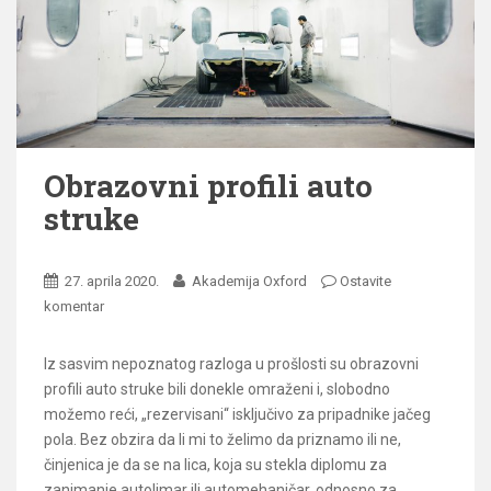
Obrazovni profili auto
struke
27. aprila 2020.
Akademija Oxford
Ostavite
komentar
Iz sasvim nepoznatog razloga u prošlosti su obrazovni
profili auto struke bili donekle omraženi i, slobodno
možemo reći, „rezervisani“ isključivo za pripadnike jačeg
pola. Bez obzira da li mi to želimo da priznamo ili ne,
činjenica je da se na lica, koja su stekla diplomu za
zanimanje autolimar ili automehaničar, odnosno za