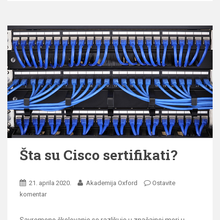
Šta su Cisco sertifikati?
21. aprila 2020.
Akademija Oxford
Ostavite
komentar
Savremeno školovanje se razlikuje u značajnoj meri u