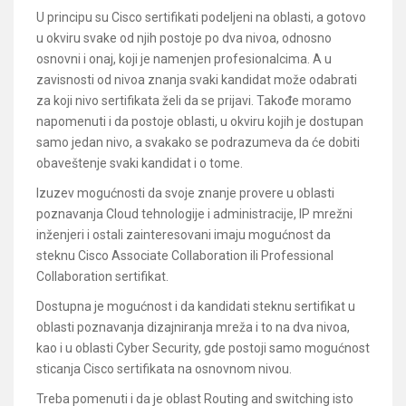
U principu su Cisco sertifikati podeljeni na oblasti, a gotovo
u okviru svake od njih postoje po dva nivoa, odnosno
osnovni i onaj, koji je namenjen profesionalcima. A u
zavisnosti od nivoa znanja svaki kandidat može odabrati
za koji nivo sertifikata želi da se prijavi. Takođe moramo
napomenuti i da postoje oblasti, u okviru kojih je dostupan
samo jedan nivo, a svakako se podrazumeva da će dobiti
obaveštenje svaki kandidat i o tome.
Izuzev mogućnosti da svoje znanje provere u oblasti
poznavanja Cloud tehnologije i administracije, IP mrežni
inženjeri i ostali zainteresovani imaju mogućnost da
steknu Cisco Associate Collaboration ili Professional
Collaboration sertifikat.
Dostupna je mogućnost i da kandidati steknu sertifikat u
oblasti poznavanja dizajniranja mreža i to na dva nivoa,
kao i u oblasti Cyber Security, gde postoji samo mogućnost
sticanja Cisco sertifikata na osnovnom nivou.
Treba pomenuti i da je oblast Routing and switching isto