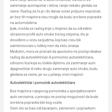
zanimanje autotapetar i slična, ranije nekako gledalo sa
visine. Razlog za to je i do danas ostao potpuno nepoznat,
jer bez tih majstora nisu mogle da budu izvršene popravke
na automobilima.
Ipak, možda se razlog krije u činjenici da su određeni
obrazovni profili auto struke trećeg stepena, što je
dovođeno u vezu sa ljudima, koji baš i nisu bili
zainteresovani u tolikoj meri da stiču znanja.
Međutim, mora se priznati da apsolutno ne postoji nikakav
razlog da autoelektričari ili pomoćnici autoelektričara,
odnosno lica koja su stekla diplomu za zanimanje auto
dijagnostičar ili neko drugo zanimanje auto struke, budu
gledana sa visine, jer su u pitanju vrsni majstori.
Autoelektričar i pomoćnik autoelektričara
Bez majstora i njegovog pomoćnika u specijalizovanim
auto servisima, u principu ne postoji mogućnost da bude
izvršena popravka bilo kog vozila.
Osim što se bavi održavanjem, zamenom i popravkom