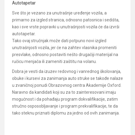
Autotapetar
Sve što je vezano za unutrašnje uređenje vozila, a
primarno za izgled stranica, odnosno patosnica i sedišta,
kao i sve vrste popravki u unutrašnjosti vozila će da izvrši
autotapetar.
Tako ovaj stručnjak može dati potpuno novi izgled
unutrašnjosti vozila, jer će na zahtev vlasnika promeniti
presvlake, odnosno postaviti nešto drugačiji materijal na
ručicu menjača ili zameniti zaštitu na volanu.
Dobra je vesti da izuzev redovnog i vanrednog školovanja,
obuke i kursevi za zanimanja auto struke se takođe nalaze
u zvaničnoj ponudi Obrazovnog centra Akademije Oxford.
Naravno da kandidati koji su za to zainteresovani imaju
mogućnost i da pohađaju program dokvalifikacije, zatim
stručno osposobljavanje i program prekvalifikacije, te da
tako steknu priznati diplomu za jedno od ovih zanimanja.