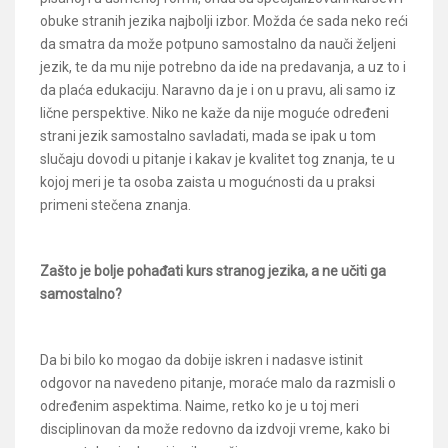
obuke stranih jezika najbolji izbor. Možda će sada neko reći
da smatra da može potpuno samostalno da nauči željeni
jezik, te da mu nije potrebno da ide na predavanja, a uz to i
da plaća edukaciju. Naravno da je i on u pravu, ali samo iz
lične perspektive. Niko ne kaže da nije moguće određeni
strani jezik samostalno savladati, mada se ipak u tom
slučaju dovodi u pitanje i kakav je kvalitet tog znanja, te u
kojoj meri je ta osoba zaista u mogućnosti da u praksi
primeni stečena znanja.
Zašto je bolje pohađati kurs stranog jezika, a ne učiti ga
samostalno?
Da bi bilo ko mogao da dobije iskren i nadasve istinit
odgovor na navedeno pitanje, moraće malo da razmisli o
određenim aspektima. Naime, retko ko je u toj meri
disciplinovan da može redovno da izdvoji vreme, kako bi