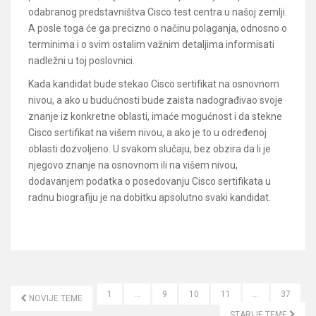
odabranog predstavništva Cisco test centra u našoj zemlji.
A posle toga će ga precizno o načinu polaganja, odnosno o
terminima i o svim ostalim važnim detaljima informisati
nadležni u toj poslovnici.
Kada kandidat bude stekao Cisco sertifikat na osnovnom
nivou, a ako u budućnosti bude zaista nadograđivao svoje
znanje iz konkretne oblasti, imaće mogućnost i da stekne
Cisco sertifikat na višem nivou, a ako je to u određenoj
oblasti dozvoljeno. U svakom slučaju, bez obzira da li je
njegovo znanje na osnovnom ili na višem nivou,
dodavanjem podatka o posedovanju Cisco sertifikata u
radnu biografiju je na dobitku apsolutno svaki kandidat.
1
…
9
10
11
…
37
NOVIJE TEME
KRETANJE ČLANAKA
STARIJE TEME