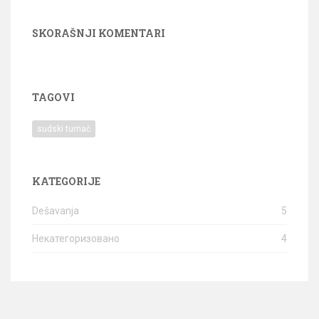
SKORAŠNJI KOMENTARI
TAGOVI
sudski tumač
KATEGORIJE
Dešavanja
5
Некатегоризовано
4