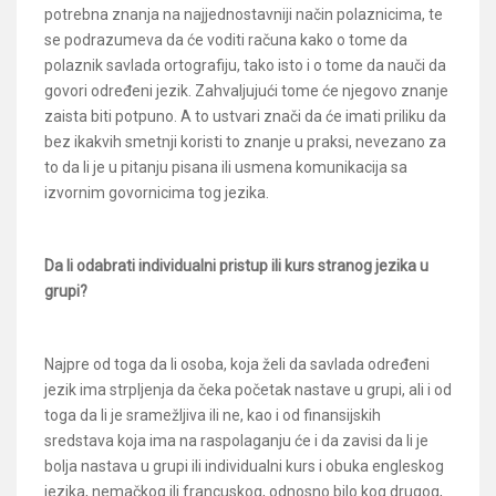
potrebna znanja na najjednostavniji način polaznicima, te
se podrazumeva da će voditi računa kako o tome da
polaznik savlada ortografiju, tako isto i o tome da nauči da
govori određeni jezik. Zahvaljujući tome će njegovo znanje
zaista biti potpuno. A to ustvari znači da će imati priliku da
bez ikakvih smetnji koristi to znanje u praksi, nevezano za
to da li je u pitanju pisana ili usmena komunikacija sa
izvornim govornicima tog jezika.
Da li odabrati individualni pristup ili kurs stranog jezika u
grupi?
Najpre od toga da li osoba, koja želi da savlada određeni
jezik ima strpljenja da čeka početak nastave u grupi, ali i od
toga da li je sramežljiva ili ne, kao i od finansijskih
sredstava koja ima na raspolaganju će i da zavisi da li je
bolja nastava u grupi ili individualni kurs i obuka engleskog
jezika, nemačkog ili francuskog, odnosno bilo kog drugog,