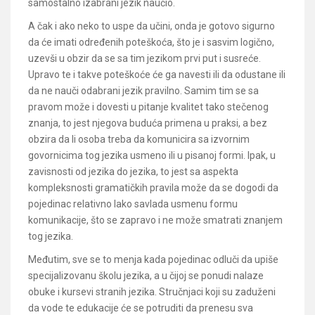
samostalno izabrani jezik naučio.
A čak i ako neko to uspe da učini, onda je gotovo sigurno
da će imati određenih poteškoća, što je i sasvim logično,
uzevši u obzir da se sa tim jezikom prvi put i susreće.
Upravo te i takve poteškoće će ga navesti ili da odustane ili
da ne nauči odabrani jezik pravilno. Samim tim se sa
pravom može i dovesti u pitanje kvalitet tako stečenog
znanja, to jest njegova buduća primena u praksi, a bez
obzira da li osoba treba da komunicira sa izvornim
govornicima tog jezika usmeno ili u pisanoj formi. Ipak, u
zavisnosti od jezika do jezika, to jest sa aspekta
kompleksnosti gramatičkih pravila može da se dogodi da
pojedinac relativno lako savlada usmenu formu
komunikacije, što se zapravo i ne može smatrati znanjem
tog jezika.
Međutim, sve se to menja kada pojedinac odluči da upiše
specijalizovanu školu jezika, a u čijoj se ponudi nalaze
obuke i kursevi stranih jezika. Stručnjaci koji su zaduženi
da vode te edukacije će se potruditi da prenesu sva