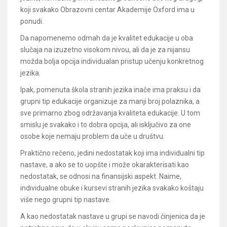
koji svakako Obrazovni centar Akademije Oxford ima u
ponudi.
Da napomenemo odmah da je kvalitet edukacije u oba
slučaja na izuzetno visokom nivou, ali da je za nijansu
možda bolja opcija individualan pristup učenju konkretnog
jezika.
Ipak, pomenuta škola stranih jezika inače ima praksu i da
grupni tip edukacije organizuje za manji broj polaznika, a
sve primarno zbog održavanja kvaliteta edukacije. U tom
smislu je svakako i to dobra opcija, ali isključivo za one
osobe koje nemaju problem da uče u društvu.
Praktično rečeno, jedini nedostatak koji ima individualni tip
nastave, a ako se to uopšte i može okarakterisati kao
nedostatak, se odnosi na finansijski aspekt. Naime,
individualne obuke i kursevi stranih jezika svakako koštaju
više nego grupni tip nastave.
A kao nedostatak nastave u grupi se navodi činjenica da je