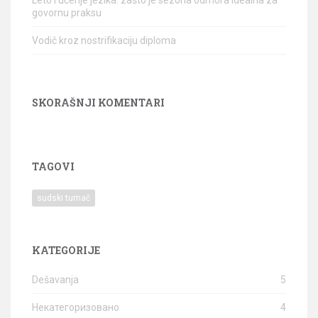
Leto i učenje jezika: zašto je sezona odmora idealna za
govornu praksu
Vodič kroz nostrifikaciju diploma
SKORAŠNJI KOMENTARI
TAGOVI
sudski tumač
KATEGORIJE
Dešavanja
5
Некатегоризовано
4