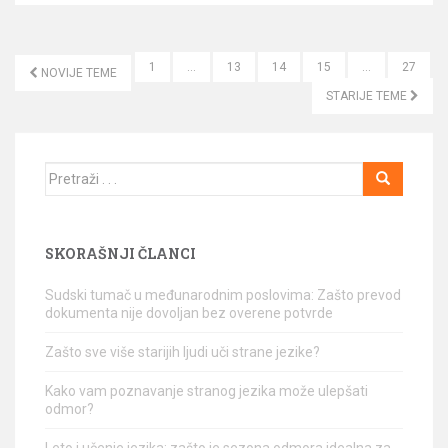
1
…
13
14
15
…
27
NOVIJE TEME
KRETANJE ČLANAKA
STARIJE TEME
Traži
SKORAŠNJI ČLANCI
Sudski tumač u međunarodnim poslovima: Zašto prevod
dokumenta nije dovoljan bez overene potvrde
Zašto sve više starijih ljudi uči strane jezike?
Kako vam poznavanje stranog jezika može ulepšati
odmor?