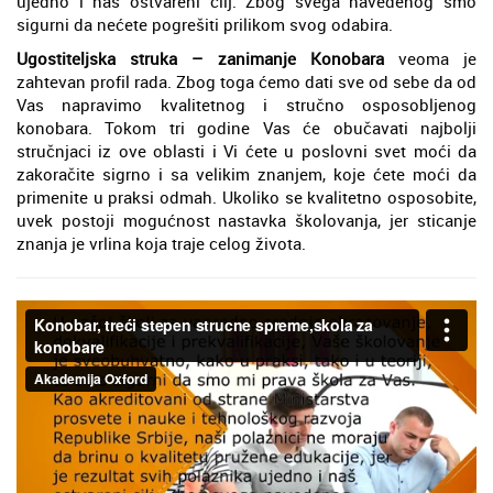
ujedno i naš ostvareni cilj. Zbog svega navedenog smo
sigurni da nećete pogrešiti prilikom svog odabira.
Ugostiteljska struka – zanimanje Konobara
veoma je
zahtevan profil rada. Zbog toga ćemo dati sve od sebe da od
Vas napravimo kvalitetnog i stručno osposobljenog
konobara. Tokom tri godine Vas će obučavati najbolji
stručnjaci iz ove oblasti i Vi ćete u poslovni svet moći da
zakoračite sigrno i sa velikim znanjem, koje ćete moći da
primenite u praksi odmah. Ukoliko se kvalitetno osposobite,
uvek postoji mogućnost nastavka školovanja, jer sticanje
znanja je vrlina koja traje celog života.