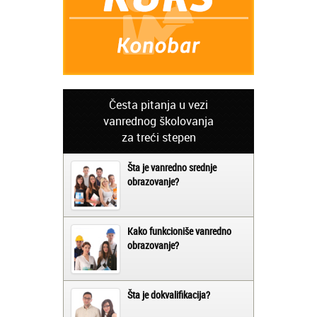
Česta pitanja u vezi
vanrednog školovanja
za treći stepen
Šta je vanredno srednje
obrazovanje?
Kako funkcioniše vanredno
obrazovanje?
Šta je dokvalifikacija?