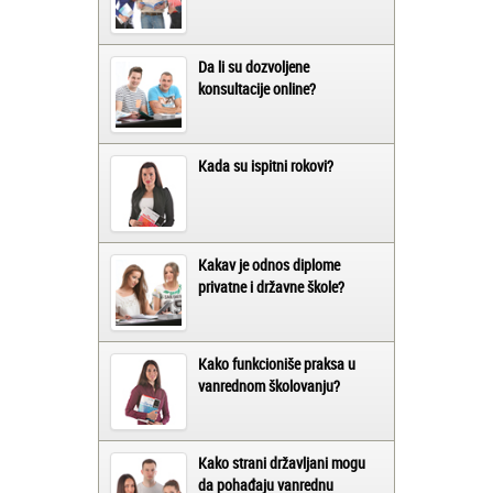
Da li su dozvoljene
konsultacije online?
Kada su ispitni rokovi?
Kakav je odnos diplome
privatne i državne škole?
Kako funkcioniše praksa u
vanrednom školovanju?
Kako strani državljani mogu
da pohađaju vanrednu