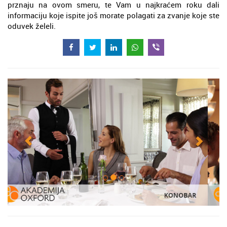
prznaju na ovom smeru, te Vam u najkraćem roku dali
informaciju koje ispite još morate polagati za zvanje koje ste
oduvek želeli.