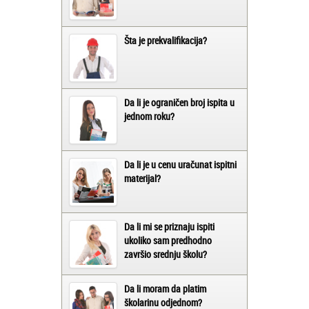
Šta je prekvalifikacija?
Da li je ograničen broj ispita u
jednom roku?
Da li je u cenu uračunat ispitni
materijal?
Da li mi se priznaju ispiti
ukoliko sam predhodno
završio srednju školu?
Da li moram da platim
školarinu odjednom?