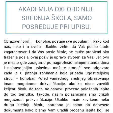
AKADEMIJA OXFORD NIJE
SREDNJA ŠKOLA, SAMO
POSREDUJE PRI UPISU.
Obrazovni profil – konobar, postaje sve popularniji, kako kod
nas, tako i u svetu. Ukoliko želite da Vaš posao bude
zagarantovan i da Vas posle škole, ne muče problemi oko
traženja posla, ovaj poziv je upravo stvoren za Vas. Jer, ovo
je mesto gde zasigurno po najprofesionalnijim standardima
i najpovoljnijim uslovima možete pronaći sve odgovore
kada je u pitanju zanimanje koje pripada ugostiteljskoj
struci – konobar. Pored vanrednog srednjeg obrazovanja
imate mogućnost dokvalifikacije, ukoliko niste završili
željenu školu do tada, na osnovu procene položenih ispita
do tog trenutka. Takođe, našim polaznicima smo pružili
mogućnost prekvalifikacije. Ukoliko imate završenu neku
drugu srednju školu, potrebno je samo da donesete
dokumenta kako bismo Vam uradili procenu ispita koji se