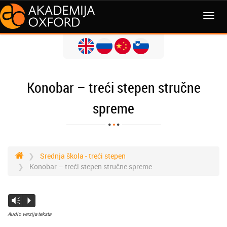
Konobar – treći stepen stručne
spreme
Srednja škola - treći stepen
Konobar – treći stepen stručne spreme
Vm
P
Audio verzija teksta