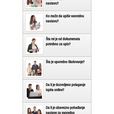
nastavu?
Ko može da upiše vanrednu
nastavu?
Šta mi je od dokumenata
potrebno za upis?
Šta je uporedno školovanje?
Da li je dozvoljeno polaganje
ispita online?
Da li je obavezno pohađanje
nastave za vanredno