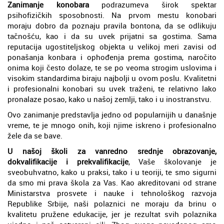
Zanimanje konobara
podrazumeva širok spektar
psihofizičkih sposobnosti. Na prvom mestu konobari
moraju dobro da poznaju pravila bontona, da se odlikuju
tačnošću, kao i da su uvek prijatni sa gostima. Sama
reputacija ugostiteljskog objekta u velikoj meri zavisi od
ponašanja konbara i ophođenja prema gostima, naročito
onima koji često dolaze, te se po veoma strogim uslovima i
visokim standardima biraju najbolji u ovom poslu. Kvalitetni
i profesionalni konobari su uvek traženi, te relativno lako
pronalaze posao, kako u našoj zemlji, tako i u inostranstvu.
Ovo zanimanje predstavlja jedno od popularnijih u današnje
vreme, te je mnogo onih, koji njime iskreno i profesionalno
žele da se bave.
U našoj školi za vanredno srednje obrazovanje,
dokvalifikacije i prekvalifikacije
, Vaše školovanje je
sveobuhvatno, kako u praksi, tako i u teoriji, te smo sigurni
da smo mi prava škola za Vas. Kao akreditovani od strane
Ministarstva prosvete i nauke i tehnološkog razvoja
Republike Srbije, naši polaznici ne moraju da brinu o
kvalitetu pružene edukacije, jer je rezultat svih polaznika