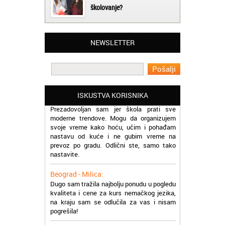
školovanje?
Beograd - Slavica:
Završila sam kurs rumunskog jezika kod
NEWSLETTER
vas, ekipa vam je super, profesori odlični a
cene pristupačne. Pozdrav iz Beograda
Beograd - Miloš:
Pohadam kurs norveškog jezika online.
ISKUSTVA KORISNIKA
Prezadovoljan sam jer škola prati sve
moderne trendove. Mogu da organizujem
svoje vreme kako hoću, učim i pohađam
nastavu od kuće i ne gubim vreme na
prevoz po gradu. Odlični ste, samo tako
nastavite.
Beograd - Milica:
Dugo sam tražila najbolju ponudu u pogledu
kvaliteta i cene za kurs nemačkog jezika,
na kraju sam se odlučila za vas i nisam
pogrešila!
Čukarica - Svetlana: