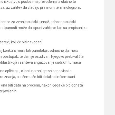
no iskustvo u poslovima prevođenja, a obično to
a, uz zahtev da vladaju pravnom terminologijom,
e licence za zvanje sudski tumač, odnosno sudski
u potpunosti može da ispuni zahteve koji su propisani za
tevi, koji će biti navedeni.
vaj konkurs mora biti punoletan, odnosno da mora
ni postupak, te da nije osuđivan. Njegovo prebivalište
no oblasti koja i zahteva angažovanje sudskih tumača.
no apliciraju, a ipak nemaju propisano visoko
 znanja, a o čemu će biti detaljno informisani.
ona biti data na procenu, nakon čega će biti doneta i
rijavljenih.