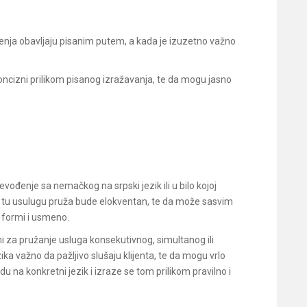
đenja obavljaju pisanim putem, a kada je izuzetno važno
ncizni prilikom pisanog izražavanja, te da mogu jasno
revođenje sa nemačkog na srpski jezik ili u bilo kojoj
koji tu usulugu pruža bude elokventan, te da može sasvim
j formi i usmeno.
ni za pružanje usluga konsekutivnog, simultanog ili
ika važno da pažljivo slušaju klijenta, te da mogu vrlo
du na konkretni jezik i izraze se tom prilikom pravilno i