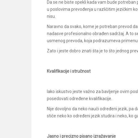
Da se ne biste opekli kada vam bude potreban pr
u poslovima prevođenja u različitim jezičkim kom
nisu.
Naravno da svako, kome je potreban prevod da sr
nadasve profesionalno obrađen sadržaj. A to se o
usmenog prevoda, koja podrazumeva primenu s
Zato i jeste dobro znati šta je to što jednog pr
Kvalifikacije i stručnost
Iako iskustvo jeste važno za bavljenje ovim p
posedovati određene kvalifikacije.
Nije dovoljno da neko nauči određeni jezik, pa 
stiče neko ko određeni jezik studira i neko, ko g
Jasno i precizno pisano izražavanje