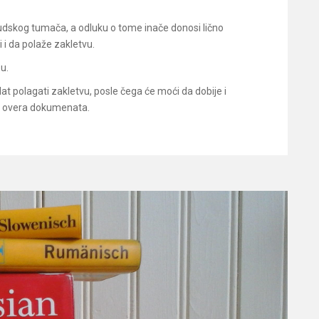
udskog tumača, a odluku o tome inače donosi lično
 i da polaže zakletvu.
u.
t polagati zakletvu, posle čega će moći da dobije i
ćih overa dokumenata.