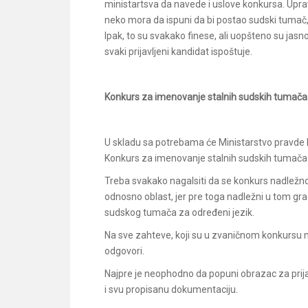
ministartsva da navede i uslove konkursa. Upra
neko mora da ispuni da bi postao sudski tumač,
Ipak, to su svakako finese, ali uopšteno su jasno
svaki prijavljeni kandidat ispoštuje.
Konkurs za imenovanje stalnih sudskih tumača
U skladu sa potrebama će Ministarstvo pravde 
Konkurs za imenovanje stalnih sudskih tumača
Treba svakako nagalsiti da se konkurs nadležnog
odnosno oblast, jer pre toga nadležni u tom gra
sudskog tumača za određeni jezik.
Na sve zahteve, koji su u zvaničnom konkursu na
odgovori.
Najpre je neophodno da popuni obrazac za prij
i svu propisanu dokumentaciju.