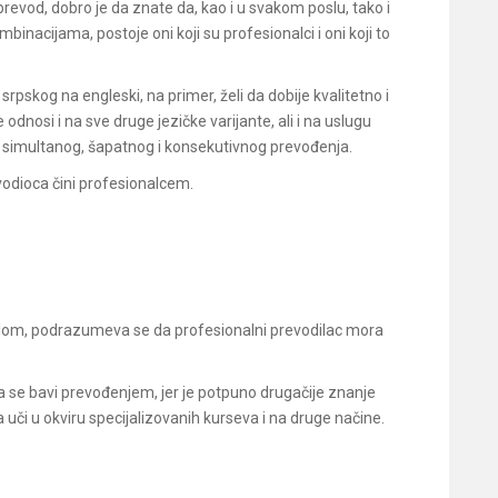
evod, dobro je da znate da, kao i u svakom poslu, tako i
binacijama, postoje oni koji su profesionalci i oni koji to
pskog na engleski, na primer, želi da dobije kvalitetno i
dnosi i na sve druge jezičke varijante, ali i na uslugu
imultanog, šapatnog i konsekutivnog prevođenja.
evodioca čini profesionalcem.
oslom, podrazumeva se da profesionalni prevodilac mora
da se bavi prevođenjem, jer je potpuno drugačije znanje
a uči u okviru specijalizovanih kurseva i na druge načine.