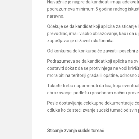
Najvažnije je najpre da kandidati imaju adekvat
podrazumeva minimum 5 godina radnog iskustv
naravno.
Očekuje se da kandidat koji aplicira za sticanj
prevodilac, ima i visoko obrazovanje, kao i da 
zapošljavanje državnih službenika.
Od konkursa do konkursa će zavisiti i posebni zah
Podrazumeva se da kandidat koji aplicira na o
dostaviti dokaz da se protiv njega ne vodi krivič
mora biti na teritoriji grada ili opštine, odnos
Takođe treba napomenuti da lica, koja eventual
obrazovanje, podležu i posebnom načinu provere
Posle dostavljanja celokupne dokumentacije će 
odluka ko će steći zvanje sudski tumač od svih p
Sticanje zvanja sudski tumač