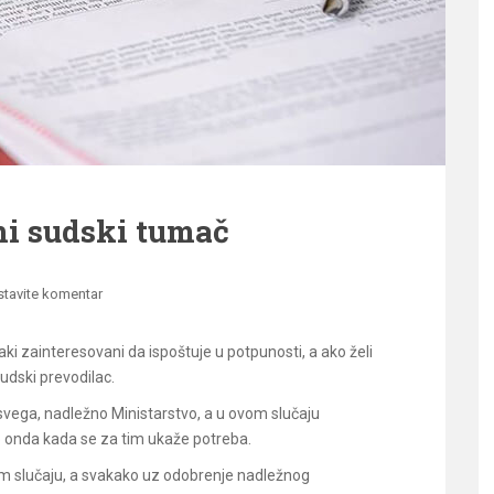
ni sudski tumač
stavite komentar
ki zainteresovani da ispoštuje u potpunosti, a ako želi
udski prevodilac.
ga, nadležno Ministarstvo, a u ovom slučaju
vo onda kada se za tim ukaže potreba.
tom slučaju, a svakako uz odobrenje nadležnog