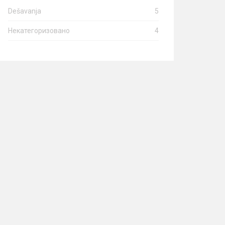
Dešavanja
5
Некатегоризовано
4