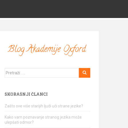
Traži
SKORAŠNJI ČLANCI
Zašto sve više starijih ljudi uči strane jezike?
Kako vam poznavanje stranog jezika može
ulepšati odmor?