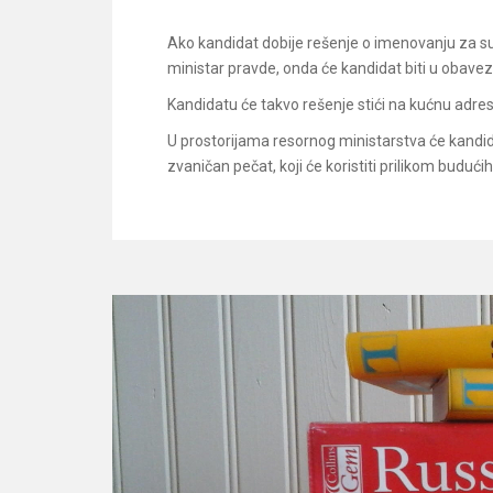
Ako kandidat dobije rešenje o imenovanju za s
ministar pravde, onda će kandidat biti u obavezi
Kandidatu će takvo rešenje stići na kućnu adres
U prostorijama resornog ministarstva će kandida
zvaničan pečat, koji će koristiti prilikom budu