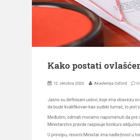
Kako postati ovlašće
12. oktobra 2020.
Akademija Oxford
O
Jasno su definisani uslovi, koje ima obavezu sva
da bude kvalifikovan kao sudski tumač, to jest s
Međutim, odmah moramo napomenuti da pre sve
Ministarstvo pravde raspisuje konkurs isključi
U principu, resorni Ministar ima nadležnost u 