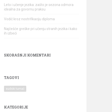
Leto i učenje jezika: zašto je sezona odmora
idealna za govornu praksu
Vodič kroz nostrifikaciju diploma
Najčešće greške pri učenju stranih jezika i kako
ih izbeći
SKORAŠNJI KOMENTARI
TAGOVI
sudski tumač
KATEGORIJE