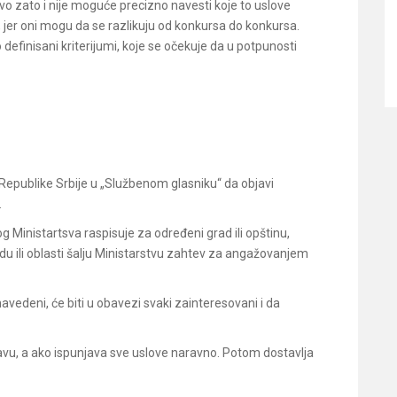
vo zato i nije moguće precizno navesti koje to uslove
 jer oni mogu da se razlikuju od konkursa do konkursa.
 definisani kriterijumi, koje se očekuje da u potpunosti
Republike Srbije u „Službenom glasniku“ da objavi
.
 Ministartsva raspisuje za određeni grad ili opštinu,
du ili oblasti šalju Ministarstvu zahtev za angažovanjem
vedeni, će biti u obavezi svaki zainteresovani i da
avu, a ako ispunjava sve uslove naravno. Potom dostavlja