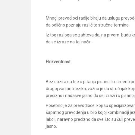
Mnogi prevodioci radije biraju da uslugu prevo
da odlično poznaju različite stručne termine.
Iz tog razloga se zahteva da, na prvom budu ko
da se izraze na taj način.
Elokventnost
Bez obzira da li je u pitanju pisano ili usmeno p
drugoj varijanti jezika, važno je da stručnjak 
precizno i nadasve jasno da se izrazi i u pisano
Posebno je za prevodioce, koji su specijalizova
šapatnog prevođenja u bilo kojoj kombinaciji jez
lako i, naravno precizno da sve što su čuli preve
jasno.