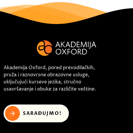
Akademija Oxford, pored prevodilačkih,
pruža i raznovrsne obrazovne usluge,
uključujući kurseve jezika, stručno
usavršavanje i obuke za različite veštine.
SARAĐUJMO!