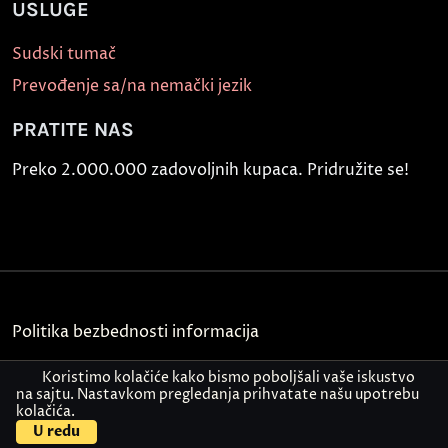
USLUGE
Sudski tumač
Prevođenje sa/na nemački jezik
PRATITE NAS
Preko 2.000.000 zadovoljnih kupaca. Pridružite se!
Politika bezbednosti informacija
Kontakt
Koristimo kolačiće kako bismo poboljšali vaše iskustvo
na sajtu. Nastavkom pregledanja prihvatate našu upotrebu
kolačića.
© Akademija Oxford 2026.
U redu