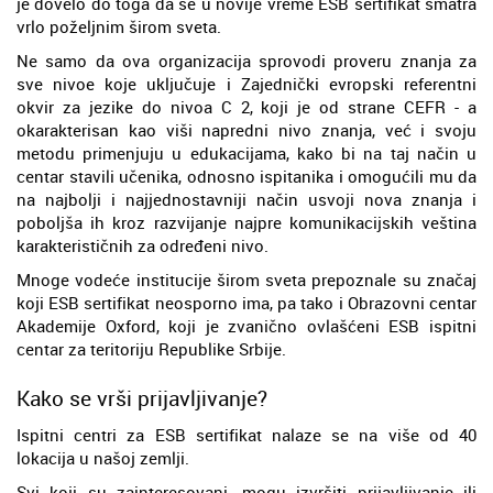
je dovelo do toga da se u novije vreme ESB sertifikat smatra
vrlo poželjnim širom sveta.
Ne samo da ova organizacija sprovodi proveru znanja za
sve nivoe koje uključuje i Zajednički evropski referentni
okvir za jezike do nivoa C 2, koji je od strane CEFR - a
okarakterisan kao viši napredni nivo znanja, već i svoju
metodu primenjuju u edukacijama, kako bi na taj način u
centar stavili učenika, odnosno ispitanika i omogućili mu da
na najbolji i najjednostavniji način usvoji nova znanja i
poboljša ih kroz razvijanje najpre komunikacijskih veština
karakterističnih za određeni nivo.
Mnoge vodeće institucije širom sveta prepoznale su značaj
koji ESB sertifikat neosporno ima, pa tako i Obrazovni centar
Akademije Oxford, koji je zvanično ovlašćeni ESB ispitni
centar za teritoriju Republike Srbije.
Kako se vrši prijavljivanje?
Ispitni centri za ESB sertifikat nalaze se na više od 40
lokacija u našoj zemlji.
Svi koji su zainteresovani, mogu izvršiti prijavljivanje ili