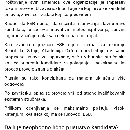
Poštovanje svih smernica ove organizacije je imperativ
tokom provere. U zavisnosti od toga za koji nivo se kandidat
prijavio, zavisiće i zadaci koji su predviđeni.
Budući da ESB nastoji da u centar ispitivanja stavi upravo
kandidata, to će ovaj inovativni metod ispitivanja, sasvim
sigurno značajno olakšati celokupan postupak.
Kao zvanično priznati ESB ispitni centar za teritoriju
Republike Srbije, Akademija Oxford obezbeđuje ne samo
propisane uslove za ispitivanje, već i vrhunske stručnjake
koji će pripremiti kandidate za polaganje i maksimalno im
proces provere znanja olakšati.
Pitanja su tako koncipirana da mahom uključuju više
odgovora.
Po završetku ispita se provera vrši od strane kvalifikovanih
eksternih stručnjaka.
Prilikom ocenjivanja se maksimalno poštuju visoki
kriterijumi kvaliteta kojima se rukovodi ESB.
Da li je neophodno lično prisustvo kandidata?