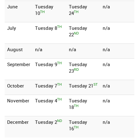
June
Tuesday
Tuesday
n/a
10
24
TH
TH
July
Tuesday 8
Tuesday
n/a
TH
22
ND
August
n/a
n/a
n/a
September
Tuesday 9
Tuesday
n/a
TH
23
RD
October
Tuesday 7
Tuesday 21
n/a
TH
ST
November
Tuesday 4
Tuesday
n/a
TH
18
TH
December
Tuesday 2
Tuesday
n/a
ND
16
TH