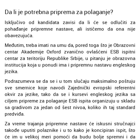
Da li je potrebna priprema za polaganje?
Isključivo od kandidata zavisi da li će se odlučiti za
pohađanje pripremne nastave, ali ističemo da ona nije
obavezujuća.
Međutim, treba imati na umu da, pored toga što je Obrazovni
centar Akademije Oxford zvanično ovlašćeni ESB ispitni
centar za teritoriju Republike Srbije, u pitanju je obrazovna
institucija koja u ponudi ima i pripremnu nastavu engleskog
jezika.
Podrazumeva se da se i u tom slučaju maksimalno poštuju
sve smernice koje navodi Zajednički evropski referentni
okvir za jezike, tako da se i kursevi engleskog jezika sa
ciljem pripreme za polaganje ESB ispita organizuju u skladu
sa gradivom za jedan od šest nivoa, koliko ih taj standard
predviđa.
Za vreme trajanja pripremne nastave će iskusni stručnajci
takođe uputiti polaznike i u to kako je koncipiran ispit, što
će im u velikoj meri pomoći da budu bolje spremni i da