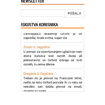
NEWSLETTER
Mogu da pohvalim sve zaposlene u
Akademiji Oxford u Nišu jer su stvarno
profesionalni i prenose znanje na odličan
POŠALJI
način
ISKUSTVA KORISNIKA
Milica iz Beograda:
Zahvaljujuću akademiji Oxford ja se
zaposlila, hvala svima, super ste
Zoran iz Jagodine:
U potrazi za usavršavanjem uplaćivao sam
dosta kurseva kod raznih škola ali
jednostavno se Oxford izdvaja od svih
ostalih, tu nema dileme
Dragana iz Zaječara:
Trebao mi je prevod na Francuski hitno,
našla na netu Oxford pozvala ih i u roku od
nekoliko sati dobila prevod na email,
stvarno su super
Petar iz Paraćina:
Završio kurs za automehaničara, zaposlio
se, ja ljudi ne znam šta bi radio sada da ne