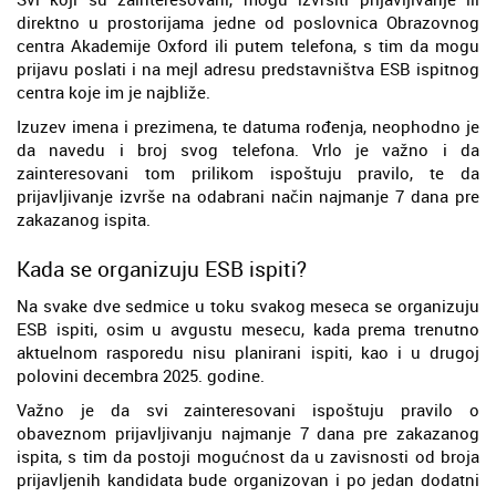
direktno u prostorijama jedne od poslovnica Obrazovnog
centra Akademije Oxford ili putem telefona, s tim da mogu
prijavu poslati i na mejl adresu predstavništva ESB ispitnog
centra koje im je najbliže.
Izuzev imena i prezimena, te datuma rođenja, neophodno je
da navedu i broj svog telefona. Vrlo je važno i da
zainteresovani tom prilikom ispoštuju pravilo, te da
prijavljivanje izvrše na odabrani način najmanje 7 dana pre
zakazanog ispita.
Kada se organizuju ESB ispiti?
Na svake dve sedmice u toku svakog meseca se organizuju
ESB ispiti, osim u avgustu mesecu, kada prema trenutno
aktuelnom rasporedu nisu planirani ispiti, kao i u drugoj
polovini decembra 2025. godine.
Važno je da svi zainteresovani ispoštuju pravilo o
obaveznom prijavljivanju najmanje 7 dana pre zakazanog
ispita, s tim da postoji mogućnost da u zavisnosti od broja
prijavljenih kandidata bude organizovan i po jedan dodatni