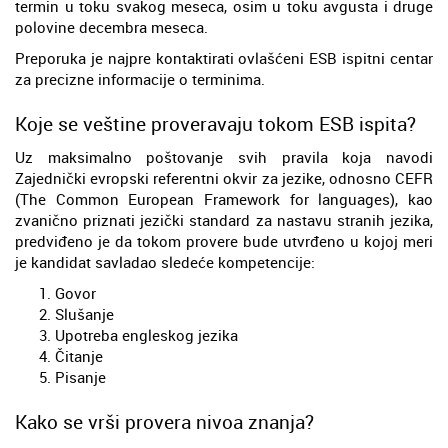
termin u toku svakog meseca, osim u toku avgusta i druge
polovine decembra meseca.
Preporuka je najpre kontaktirati ovlašćeni ESB ispitni centar
za precizne informacije o terminima.
Koje se veštine proveravaju tokom ESB ispita?
Uz maksimalno poštovanje svih pravila koja navodi
Zajednički evropski referentni okvir za jezike, odnosno CEFR
(The Common European Framework for languages), kao
zvanično priznati jezički standard za nastavu stranih jezika,
predviđeno je da tokom provere bude utvrđeno u kojoj meri
je kandidat savladao sledeće kompetencije:
Govor
Slušanje
Upotreba engleskog jezika
Čitanje
Pisanje
Kako se vrši provera nivoa znanja?