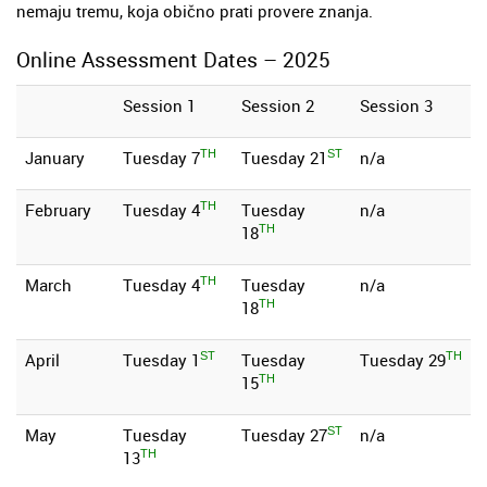
nemaju tremu, koja obično prati provere znanja.
Online Assessment Dates – 2025
Session 1
Session 2
Session 3
January
Tuesday 7
Tuesday 21
n/a
TH
ST
February
Tuesday 4
Tuesday
n/a
TH
18
TH
March
Tuesday 4
Tuesday
n/a
TH
18
TH
April
Tuesday 1
Tuesday
Tuesday 29
ST
TH
15
TH
May
Tuesday
Tuesday 27
n/a
ST
13
TH