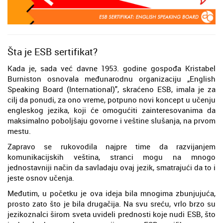
Šta je ESB sertifikat?
Kada je, sada već davne 1953. godine gospođa Kristabel
Burniston osnovala međunarodnu organizaciju „English
Speaking Board (International)", skraćeno ESB, imala je za
cilj da ponudi, za ono vreme, potpuno novi koncept u učenju
engleskog jezika, koji će omogućiti zainteresovanima da
maksimalno poboljšaju govorne i veštine slušanja, na prvom
mestu.
Zapravo se rukovodila najpre time da razvijanjem
komunikacijskih veština, stranci mogu na mnogo
jednostavniji način da savladaju ovaj jezik, smatrajući da to i
jeste osnov učenja.
Međutim, u početku je ova ideja bila mnogima zbunjujuća,
prosto zato što je bila drugačija. Na svu sreću, vrlo brzo su
jezikoznalci širom sveta uvideli prednosti koje nudi ESB, što