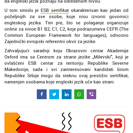
da engleski jezik poznaju na određenom nivou.
U tom smislu je
ESB sertifikat
okarakterisan kao jedan od
poželjnijih za sve osobe, koje nisu izvorni govornici
engleskog jezika. Tim pre, što se polaganje organizuje
online za nivoe B1 B2, C1, C2, koje podrazumeva CEFR (The
Common European Framework for languages), odnosno
Zajednički evropski referentni okvir za jezike.
Zahvaljujući saradnji koju Obrazovni centar Akademije
Oxford ima sa Centrom za strane jezike „Milevski", koji je
ovlašćeni ESB centar za teritoriju Republike Severne
Makedonije, sada i svi zainteresovani kandidati širom
Republike Srbije mogu da steknu ovaj prestižni sertifikat,
namenjen osobama koje engleski jezik uče kao strani.