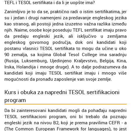
TEFL i TESOL sertifikata i da li je uopšte ima?
Zanimljivo je to da se, praktično radi o istim sertifikatima, jer
su i jedan i drugi namenjeni za predavanje engleskog jezika
kao stranog, ali postoji jedna izuzetno važna razlika između
njih. Naime, osobe koje poseduju TEFL sertifikat imaju pravo
da predaju engleski jezik, ali isključivo u zemljama
engleskog govornog područja, dok oni kandidati koji
postanu vlasnici TESOL sertifikata to mogu da učine u oko
90 zemalja, sa kojima Global Tesol College ima saradnju
(Rusija, Luksemburg, Ujedinjeno Kraljevstvo, Belgija, Kina,
Irska, Holandija i mnoge druge). A to dalje podrazumeva da
kandidati koji imaju TESOL sertifikat imaju i mnogo više
mogućnosti da pronađu zaposlenje van svoje zemlje.
Kurs i obuka za napredni TESOL sertifikacioni
program
Da bi zainteresovani kandidati mogli da pohađaju napredni
TESOL sertifikacioni program, oni bi trebalo da poznaju
engleski jezik na nivou B2, koji je prema pravilima CEFR - a
(The Common European Framework for languages), to jest