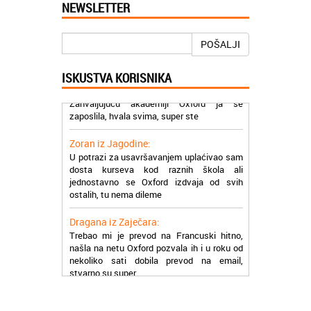
NEWSLETTER
Mogu da pohvalim sve zaposlene u
Akademiji Oxford u Nišu jer su stvarno
profesionalni i prenose znanje na odličan
POŠALJI
način
ISKUSTVA KORISNIKA
Milica iz Beograda:
Zahvaljujuću akademiji Oxford ja se
zaposlila, hvala svima, super ste
Zoran iz Jagodine:
U potrazi za usavršavanjem uplaćivao sam
dosta kurseva kod raznih škola ali
jednostavno se Oxford izdvaja od svih
ostalih, tu nema dileme
Dragana iz Zaječara:
Trebao mi je prevod na Francuski hitno,
našla na netu Oxford pozvala ih i u roku od
nekoliko sati dobila prevod na email,
stvarno su super
Petar iz Paraćina:
Završio kurs za automehaničara, zaposlio