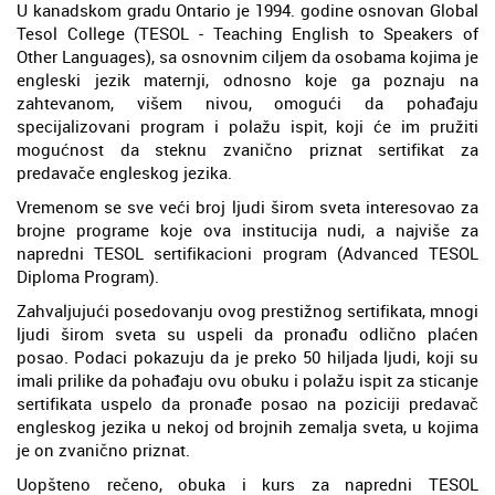
U kanadskom gradu Ontario je 1994. godine osnovan Global
Tesol College (TESOL - Teaching English to Speakers of
Other Languages), sa osnovnim ciljem da osobama kojima je
engleski jezik maternji, odnosno koje ga poznaju na
zahtevanom, višem nivou, omogući da pohađaju
specijalizovani program i polažu ispit, koji će im pružiti
mogućnost da steknu zvanično priznat sertifikat za
predavače engleskog jezika.
Vremenom se sve veći broj ljudi širom sveta interesovao za
brojne programe koje ova institucija nudi, a najviše za
napredni TESOL sertifikacioni program (Advanced TESOL
Diploma Program).
Zahvaljujući posedovanju ovog prestižnog sertifikata, mnogi
ljudi širom sveta su uspeli da pronađu odlično plaćen
posao. Podaci pokazuju da je preko 50 hiljada ljudi, koji su
imali prilike da pohađaju ovu obuku i polažu ispit za sticanje
sertifikata uspelo da pronađe posao na poziciji predavač
engleskog jezika u nekoj od brojnih zemalja sveta, u kojima
je on zvanično priznat.
Uopšteno rečeno, obuka i kurs za napredni TESOL