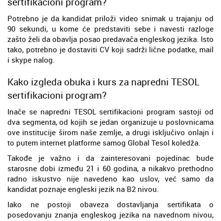
sertifikacioni program?
Potrebno je da kandidat priloži video snimak u trajanju od
90 sekundi, u kome će predstaviti sebe i navesti razloge
zašto želi da obavlja posao predavača engleskog jezika. Isto
tako, potrebno je dostaviti CV koji sadrži lične podatke, mail
i skype nalog.
Kako izgleda obuka i kurs za napredni TESOL
sertifikacioni program?
Inače se napredni TESOL sertifikacioni program sastoji od
dva segmenta, od kojih se jedan organizuje u poslovnicama
ove institucije širom naše zemlje, a drugi isključivo onlajn i
to putem internet platforme samog Global Tesol koledža.
Takođe je važno i da zainteresovani pojedinac bude
starosne dobi između 21 i 60 godina, a nikakvo prethodno
radno iskustvo nije navedeno kao uslov, već samo da
kandidat poznaje engleski jezik na B2 nivou.
Iako ne postoji obaveza dostavljanja sertifikata o
posedovanju znanja engleskog jezika na navednom nivou,