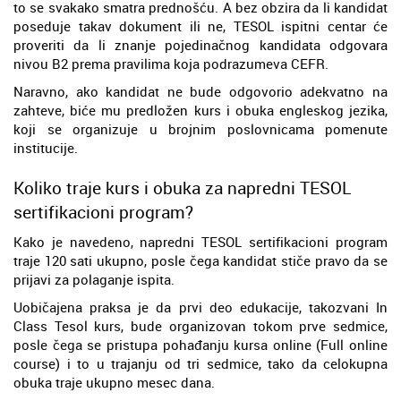
to se svakako smatra prednošću. A bez obzira da li kandidat
poseduje takav dokument ili ne, TESOL ispitni centar će
proveriti da li znanje pojedinačnog kandidata odgovara
nivou B2 prema pravilima koja podrazumeva CEFR.
Naravno, ako kandidat ne bude odgovorio adekvatno na
zahteve, biće mu predložen kurs i obuka engleskog jezika,
koji se organizuje u brojnim poslovnicama pomenute
institucije.
Koliko traje kurs i obuka za napredni TESOL
sertifikacioni program?
Kako je navedeno, napredni TESOL sertifikacioni program
traje 120 sati ukupno, posle čega kandidat stiče pravo da se
prijavi za polaganje ispita.
Uobičajena praksa je da prvi deo edukacije, takozvani In
Class Tesol kurs, bude organizovan tokom prve sedmice,
posle čega se pristupa pohađanju kursa online (Full online
course) i to u trajanju od tri sedmice, tako da celokupna
obuka traje ukupno mesec dana.