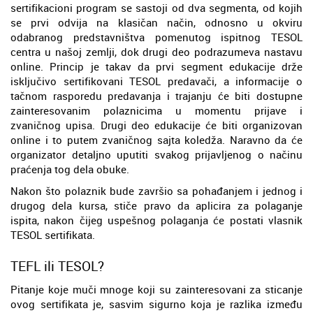
sertifikacioni program se sastoji od dva segmenta, od kojih
se prvi odvija na klasičan način, odnosno u okviru
odabranog predstavništva pomenutog ispitnog TESOL
centra u našoj zemlji, dok drugi deo podrazumeva nastavu
online. Princip je takav da prvi segment edukacije drže
isključivo sertifikovani TESOL predavači, a informacije o
tačnom rasporedu predavanja i trajanju će biti dostupne
zainteresovanim polaznicima u momentu prijave i
zvaničnog upisa. Drugi deo edukacije će biti organizovan
online i to putem zvaničnog sajta koledža. Naravno da će
organizator detaljno uputiti svakog prijavljenog o načinu
praćenja tog dela obuke.
Nakon što polaznik bude završio sa pohađanjem i jednog i
drugog dela kursa, stiče pravo da aplicira za polaganje
ispita, nakon čijeg uspešnog polaganja će postati vlasnik
TESOL sertifikata.
TEFL ili TESOL?
Pitanje koje muči mnoge koji su zainteresovani za sticanje
ovog sertifikata je, sasvim sigurno koja je razlika između