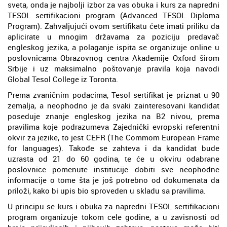
sveta, onda je najbolji izbor za vas obuka i kurs za napredni
TESOL sertifikacioni program (Advanced TESOL Diploma
Program). Zahvaljujući ovom sertifikatu ćete imati priliku da
aplicirate u mnogim državama za poziciju predavač
engleskog jezika, a polaganje ispita se organizuje online u
poslovnicama Obrazovnog centra Akademije Oxford širom
Srbije i uz maksimalno poštovanje pravila koja navodi
Global Tesol College iz Toronta.
Prema zvaničnim podacima, Tesol sertifikat je priznat u 90
zemalja, a neophodno je da svaki zainteresovani kandidat
poseduje znanje engleskog jezika na B2 nivou, prema
pravilima koje podrazumeva Zajednički evropski referentni
okvir za jezike, to jest CEFR (The Commom European Frame
for languages). Takođe se zahteva i da kandidat bude
uzrasta od 21 do 60 godina, te će u okviru odabrane
poslovnice pomenute institucije dobiti sve neophodne
informacije o tome šta je još potrebno od dokumenata da
priloži, kako bi upis bio sproveden u skladu sa pravilima.
U principu se kurs i obuka za napredni TESOL sertifikacioni
program organizuje tokom cele godine, a u zavisnosti od