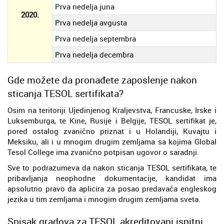
Prva nedelja juna
2020.
Prva nedelja avgusta
Prva nedelja septembra
Prva nedelja decembra
Gde možete da pronađete zaposlenje nakon
sticanja TESOL sertifikata?
Osim na teritoriji Ujedinjenog Kraljevstva, Francuske, Irske i
Luksemburga, te Kine, Rusije i Belgije, TESOL sertifikat je,
pored ostalog zvanično priznat i u Holandiji, Kuvajtu i
Meksiku, ali i u mnogim drugim zemljama sa kojima Global
Tesol College ima zvanično potpisan ugovor o saradnji.
Sve to podrazumeva da nakon sticanja TESOL sertifikata, te
pribavljanja neophodne dokumentacije, kandidat ima
apsolutno pravo da aplicira za posao predavača engleskog
jezika u tim zemljama i mnogim drugim zemljama sveta.
Spisak gradova za TESOL akreditovani ispitni