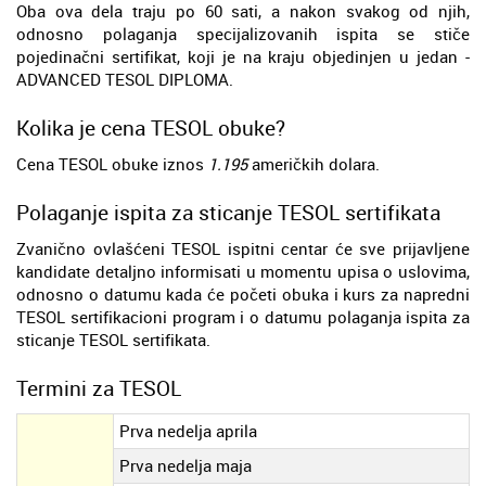
Oba ova dela traju po 60 sati, a nakon svakog od njih,
odnosno polaganja specijalizovanih ispita se stiče
pojedinačni sertifikat, koji je na kraju objedinjen u jedan -
ADVANCED TESOL DIPLOMA.
Kolika je cena TESOL obuke?
Cena TESOL obuke iznos
1.195
američkih dolara.
Polaganje ispita za sticanje TESOL sertifikata
Zvanično ovlašćeni TESOL ispitni centar će sve prijavljene
kandidate detaljno informisati u momentu upisa o uslovima,
odnosno o datumu kada će početi obuka i kurs za napredni
TESOL sertifikacioni program i o datumu polaganja ispita za
sticanje TESOL sertifikata.
Termini za TESOL
Prva nedelja aprila
Prva nedelja maja