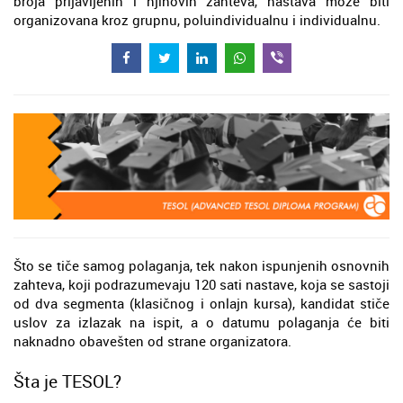
broja prijavljenih i njihovih zahteva, nastava može biti
organizovana kroz grupnu, poluindividualnu i individualnu.
Što se tiče samog polaganja, tek nakon ispunjenih osnovnih
zahteva, koji podrazumevaju 120 sati nastave, koja se sastoji
od dva segmenta (klasičnog i onlajn kursa), kandidat stiče
uslov za izlazak na ispit, a o datumu polaganja će biti
naknadno obavešten od strane organizatora.
Šta je TESOL?