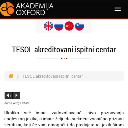
TESOL akreditovani ispitni centar
TESOL akreditovani ispitni centar
Vm
P
Audio verzija teksta
Ukoliko već imate zadovoljavajući nivo poznavanja
engleskog jezika, a imate želju da steknete zvanično priznati
sertifikat, koji će vam omogućiti da predajete taj jezik širom