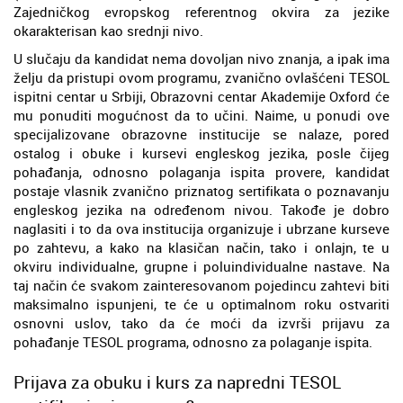
Zajedničkog evropskog referentnog okvira za jezike
okarakterisan kao srednji nivo.
U slučaju da kandidat nema dovoljan nivo znanja, a ipak ima
želju da pristupi ovom programu, zvanično ovlašćeni TESOL
ispitni centar u Srbiji, Obrazovni centar Akademije Oxford će
mu ponuditi mogućnost da to učini. Naime, u ponudi ove
specijalizovane obrazovne institucije se nalaze, pored
ostalog i obuke i kursevi engleskog jezika, posle čijeg
pohađanja, odnosno polaganja ispita provere, kandidat
postaje vlasnik zvanično priznatog sertifikata o poznavanju
engleskog jezika na određenom nivou. Takođe je dobro
naglasiti i to da ova institucija organizuje i ubrzane kurseve
po zahtevu, a kako na klasičan način, tako i onlajn, te u
okviru individualne, grupne i poluindividualne nastave. Na
taj način će svakom zainteresovanom pojedincu zahtevi biti
maksimalno ispunjeni, te će u optimalnom roku ostvariti
osnovni uslov, tako da će moći da izvrši prijavu za
pohađanje TESOL programa, odnosno za polaganje ispita.
Prijava za obuku i kurs za napredni TESOL