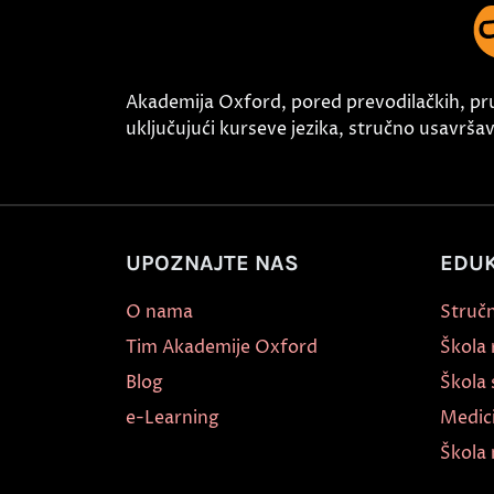
Akademija Oxford, pored prevodilačkih, pr
uključujući kurseve jezika, stručno usavršava
UPOZNAJTE NAS
EDUK
O nama
Stručn
Tim Akademije Oxford
Škola
Blog
Škola 
e-Learning
Medic
Škola 