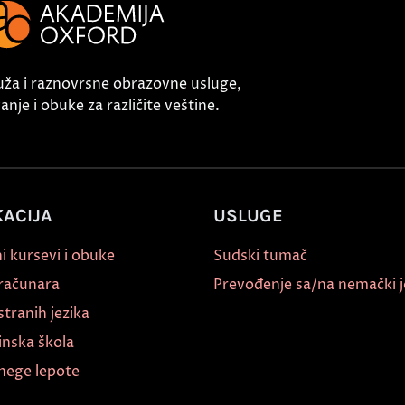
uža i raznovrsne obrazovne usluge,
nje i obuke za različite veštine.
ACIJA
USLUGE
i kursevi i obuke
Sudski tumač
 računara
Prevođenje sa/na nemački j
stranih jezika
inska škola
nege lepote