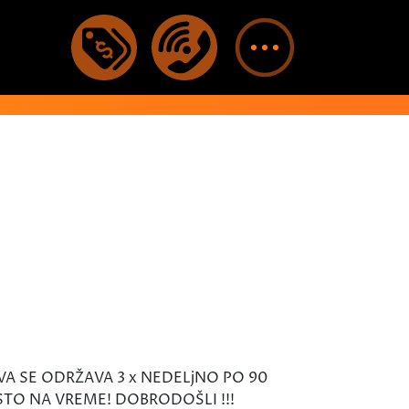
AVA SE ODRŽAVA 3 x NEDELjNO PO 90
STO NA VREME! DOBRODOŠLI !!!