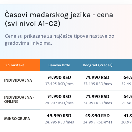
Časovi mađarskog jezika - cena
(svi nivoi A1–C2)
Cene su prikazane za najčešće tipove nastave po
gradovima i nivoima.
Tip nastave
Banovo Brdo
Beograd (Vračar)
74.990 RSD
74.990 RSD
64.
INDIVIDUALNA
37.495 RSD/mes
37.495 RSD/mes
32.49
74.990 RSD
74.990 RSD
64.
INDIVIDUALNA -
ONLINE
24.997 RSD/mes
24.997 RSD/mes
21.66
49.990 RSD
49.990 RSD
41.
MIKRO GRUPA
24.995 RSD/mes
24.995 RSD/mes
20.99
Cenovnik kurseva po gradovima - Mađarski jezik, svi nivoi (A1–C2)