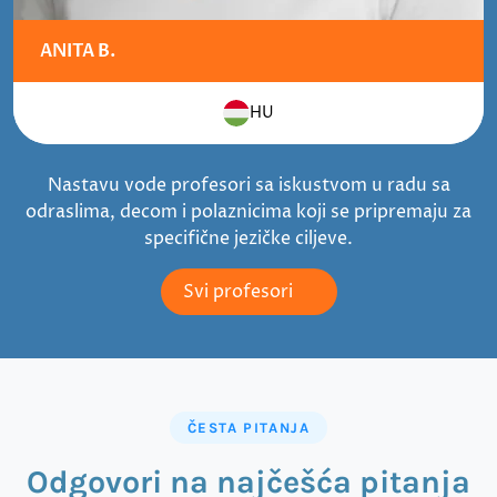
ANITA B.
HU
Nastavu vode profesori sa iskustvom u radu sa
odraslima, decom i polaznicima koji se pripremaju za
specifične jezičke ciljeve.
Svi profesori
ČESTA PITANJA
Odgovori na najčešća pitanja