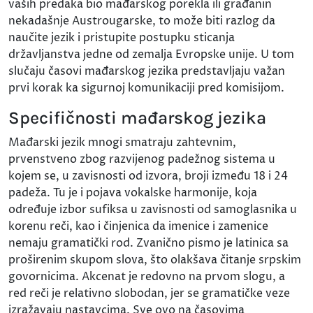
vaših predaka bio mađarskog porekla ili građanin
nekadašnje Austrougarske, to može biti razlog da
naučite jezik i pristupite postupku sticanja
državljanstva jedne od zemalja Evropske unije. U tom
slučaju časovi mađarskog jezika predstavljaju važan
prvi korak ka sigurnoj komunikaciji pred komisijom.
Specifičnosti mađarskog jezika
Mađarski jezik mnogi smatraju zahtevnim,
prvenstveno zbog razvijenog padežnog sistema u
kojem se, u zavisnosti od izvora, broji između 18 i 24
padeža. Tu je i pojava vokalske harmonije, koja
određuje izbor sufiksa u zavisnosti od samoglasnika u
korenu reči, kao i činjenica da imenice i zamenice
nemaju gramatički rod. Zvanično pismo je latinica sa
proširenim skupom slova, što olakšava čitanje srpskim
govornicima. Akcenat je redovno na prvom slogu, a
red reči je relativno slobodan, jer se gramatičke veze
izražavaju nastavcima. Sve ovo na časovima