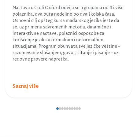
Nastava u školi Oxford odvija se u grupama od 4 i više
polaznika, dva puta nedeljno po dva školska časa.
Osnovni cilj opšteg kursa mađarskog jezika jeste da
se, uz primenu savremenih metoda, dinamične i
interaktivne nastave, polaznici osposobe za
korišćenje jezika u formalnim i neformalnim
situacijama. Program obuhvata sve jezičke veštine –
razumevanje slušanjem, govor, čitanje i pisanje – uz
redovne provere napretka.
Saznaj više