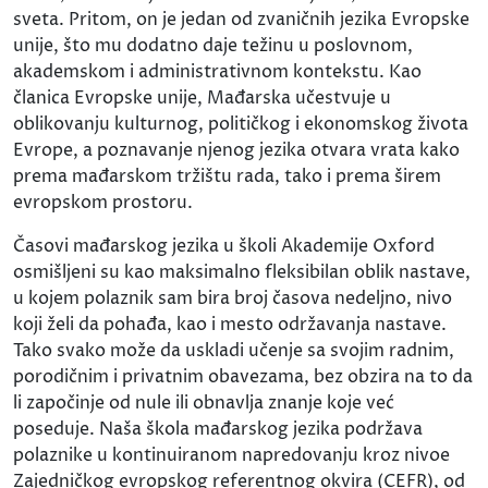
sveta. Pritom, on je jedan od zvaničnih jezika Evropske
unije, što mu dodatno daje težinu u poslovnom,
akademskom i administrativnom kontekstu. Kao
članica Evropske unije, Mađarska učestvuje u
oblikovanju kulturnog, političkog i ekonomskog života
Evrope, a poznavanje njenog jezika otvara vrata kako
prema mađarskom tržištu rada, tako i prema širem
evropskom prostoru.
Časovi mađarskog jezika u školi Akademije Oxford
osmišljeni su kao maksimalno fleksibilan oblik nastave,
u kojem polaznik sam bira broj časova nedeljno, nivo
koji želi da pohađa, kao i mesto održavanja nastave.
Tako svako može da uskladi učenje sa svojim radnim,
porodičnim i privatnim obavezama, bez obzira na to da
li započinje od nule ili obnavlja znanje koje već
poseduje. Naša škola mađarskog jezika podržava
polaznike u kontinuiranom napredovanju kroz nivoe
Zajedničkog evropskog referentnog okvira (CEFR), od