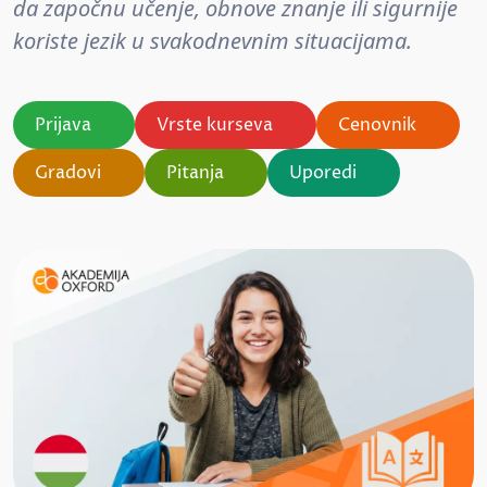
da započnu učenje, obnove znanje ili sigurnije
koriste jezik u svakodnevnim situacijama.
Prijava
Vrste kurseva
Cenovnik
Gradovi
Pitanja
Uporedi