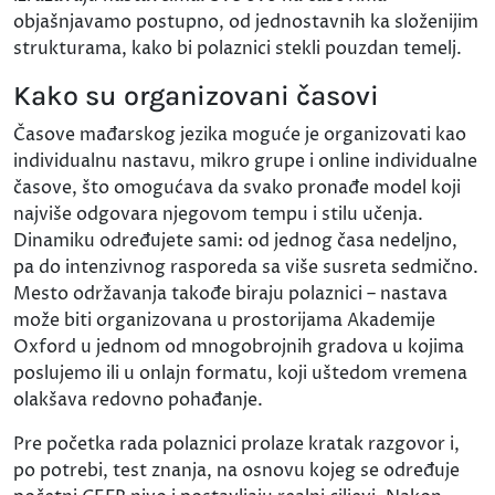
objašnjavamo postupno, od jednostavnih ka složenijim
strukturama, kako bi polaznici stekli pouzdan temelj.
Kako su organizovani časovi
Časove mađarskog jezika moguće je organizovati kao
individualnu nastavu, mikro grupe i online individualne
časove, što omogućava da svako pronađe model koji
najviše odgovara njegovom tempu i stilu učenja.
Dinamiku određujete sami: od jednog časa nedeljno,
pa do intenzivnog rasporeda sa više susreta sedmično.
Mesto održavanja takođe biraju polaznici – nastava
može biti organizovana u prostorijama Akademije
Oxford u jednom od mnogobrojnih gradova u kojima
poslujemo ili u onlajn formatu, koji uštedom vremena
olakšava redovno pohađanje.
Pre početka rada polaznici prolaze kratak razgovor i,
po potrebi, test znanja, na osnovu kojeg se određuje