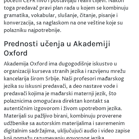
početni CEFR nivo i postavljaju realni ciljevi. Nakon
toga predavač pravi plan rada u kojem se kombinuju
gramatika, vokabular, slušanje, čitanje, pisanje i
konverzacija, sa naglaskom na one veštine koje su
polazniku najpotrebnije.
Prednosti učenja u Akademiji
Oxford
Akademija Oxford ima dugogodišnje iskustvo u
organizaciji kurseva stranih jezika i razvijenu mrežu
kancelarija širom Srbije. Naši profesori mađarskog
jezika su iskusni predavači, a deo nastave vode i
predavači kojima je mađarski maternji jezik, što
polaznicima omogućava direktan kontakt sa
autentičnim izgovorom i živom upotrebom jezika.
Materijali su pažljivo birani, kombinuju proverene
udžbenike sa autorskim materijalima i savremenim
digitalnim sadržajima, uključujući audio i video zapise
koji pomažu razumevanju govornog jezika.