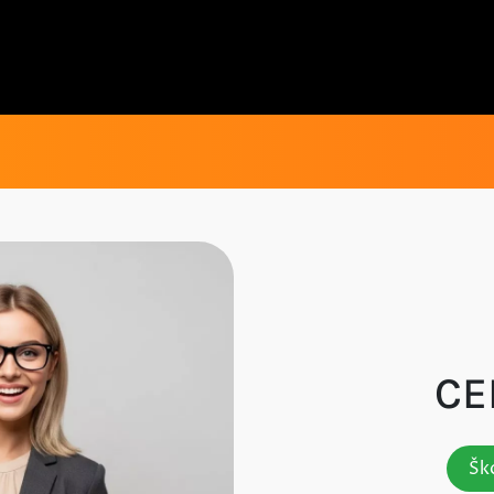
CE
Ško