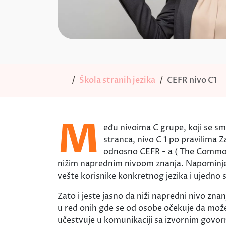
Škola stranih jezika
CEFR nivo C1
M
eđu nivoima C grupe, koji se s
stranca, nivo C 1 po pravilima 
odnosno CEFR - a ( The Commo
nižim naprednim nivoom znanja. Napominje
vešte korisnike konkretnog jezika i ujedno s
Zato i jeste jasno da niži napredni nivo zn
u red onih gde se od osobe očekuje da može
učestvuje u komunikaciji sa izvornim govorn