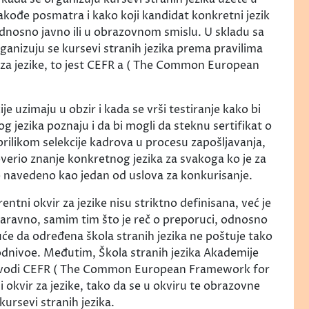
akođe posmatra i kako koji kandidat konkretni jezik
 odnosno javno ili u obrazovnom smislu. U skladu sa
ganizuju se kursevi stranih jezika prema pravilima
za jezike, to jest CEFR a ( The Common European
e uzimaju u obzir i kada se vrši testiranje kako bi
og jezika poznaju i da bi mogli da steknu sertifikat o
prilikom selekcije kadrova u procesu zapošljavanja,
overio znanje konkretnog jezika za svakoga ko je za
o navedeno kao jedan od uslova za konkurisanje.
entni okvir za jezike nisu striktno definisana, već je
aravno, samim tim što je reč o preporuci, odnosno
će da određena škola stranih jezika ne poštuje tako
podnivoe. Međutim, Škola stranih jezika Akademije
 navodi CEFR ( The Common European Framework for
i okvir za jezike, tako da se u okviru te obrazovne
kursevi stranih jezika.