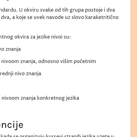
ndardu. U okviru svake od tih grupa postoje i dva
 dva, a koje se uvek navode uz slovo karaketritično
nog okvira za jezike nivoi su:
ivo znanja
im nivoom znanja, odnosno višim početnim
srednji nivo znanja
m nivoom znanja konkretnog jezika
ncije
kada se organizuju kursevi stranih jezika uzete u