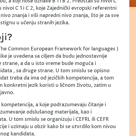
, a koji nose oznake B 1 i B 2. Preostali su nivoi C
u nivoi C 1 i C 2, koje Zajednički evropski referentni
nivo znanja i viši napredni nivo znanja, što je za sve
stignu u učenju stranih jezika.
ji?
( The Common European Framework for languages )
ezike je uvedena sa ciljem da budu jednostavnije
ne strane, a da u isto vreme bude moguća i
ata , sa druge strane. U tom smislu se opisno
dat treba da ima od jezičkih kompetencija, a tom
n konkretni jezik koristi u ličnom životu, zatim u
 javno.
h kompetencija, a koje podrazumevaju čitanje i
azumevanje odslušanog materijala, kao i
ta. U tom smislu se organizuju i CEFRL ili CEFR
cije i uzimaju u obzir kako bi se utvrdilo kom nivou
tnog kandidata.