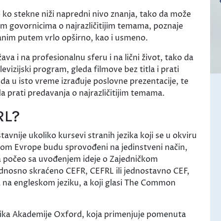
 ko stekne niži napredni nivo znanja, tako da može
im govornicima o najrazličitijim temama, poznaje
sanim putem vrlo opširno, kao i usmeno.
va i na profesionalnu sferu i na lični život, tako da
evizijski program, gleda filmove bez titla i prati
da u isto vreme izrađuje poslovne prezentacije, te
da prati predavanja o najrazličitijim temama.
RL?
vnije ukoliko kursevi stranih jezika koji se u okviru
irom Evrope budu sprovođeni na jedinstveni način,
a počeo sa uvođenjem ideje o Zajedničkom
dnosno skraćeno CEFR, CEFRL ili jednostavno CEF,
a na engleskom jeziku, a koji glasi The Common
ezika Akademije Oxford, koja primenjuje pomenuta