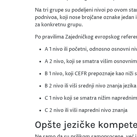
Na tri grupe su podeljeni nivoi po ovom sta
podnivoa, koji nose brojčane oznake jedan i
za konkretnu grupu.
Po pravilima Zajedničkog evropskog referent
A 1 nivo ili početni, odnosno osnovni n
A 2 nivo, koji se smatra višim osnovn
B 1 nivo, koji CEFR prepoznaje kao niži 
B 2 nivo ili viši srednji nivo znanja jezika
C 1 nivo koji se smatra nižim napredni
C 2 nivo ili viši napredni nivo znanja
Opšte jezičke kompete
Ne samo da su prilikom samoprocene, već i 