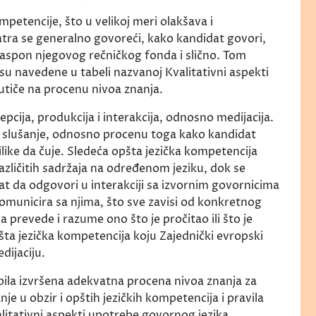
mpetencije, što u velikoj meri olakšava i
tra se generalno govoreći, kako kandidat govori,
 raspon njegovog rečničkog fonda i slično. Tom
su navedene u tabeli nazvanoj Kvalitativni aspekti
utiče na procenu nivoa znanja.
epcija, produkcija i interakcija, odnosno medijacija.
i slušanje, odnosno procenu toga kako kandidat
rilike da čuje. Sledeća opšta jezička kompetencija
ličitih sadržaja na određenom jeziku, dok se
at da odgovori u interakciji sa izvornim govornicima
omunicira sa njima, što sve zavisi od konkretnog
 prevede i razume ono što je pročitao ili što je
a jezička kompetencija koju Zajednički evropski
dijaciju.
 bila izvršena adekvatna procena nivoa znanja za
e u obzir i opštih jezičkih kompetencija i pravila
litativni aspekti upotrebe govornog jezika.