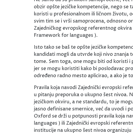
obzir opšte jezičke kompetencije, nego se t
koristi u profesionalnom ili ličnom životu,
svim tim se i vrši samoprocena, odnosno or
Zajedničkog evropskog referentnog okvira 
Framework for languages ).
Isto tako se baš te opšte jezičke kompetencij
kandidati mogli da utvrde koji nivo znanja t
tome. Sem toga, one mogu biti od koristi i 
jer se mogu koristiti kako bi poslodavac pr
određeno radno mesto aplicirao, a ako je t
Pravila koja navodi Zajednički evropski refer
u pitanju preporuka o ukupno šest nivoa. N
jezičkom okviru, a ne standardu, to je mogu
jasno definisane smernice, već da uvodi i 
Oxford se drži u potpunosti pravila koja
languages ) ili Zajednički evropski referentn
institucije na ukupno šest nivoa organizuju 