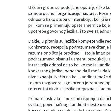
U četiri grupe su podeljene opšte jezičke ko
samoprocenu i organizaciju nastave. Posma
odnosno kako stupa u interakciju, koliki je
prilikom se primenjuju opšte smernice koje 
upotrebe govornog jezika, što sve zajedno 
Dakle, u pitanju su jezičke kompetencije rec
Konkretno, recepcija podrazumeva čitanje 
razume ono što je pročitao ili što je imao p
podrazumeva pisanu i usmenu produkciju raz
interakcija odnosi na to koliko može kandid
konkretnog jezika, odnosno da li može da k
nivoa znanja. Način na koji kandidat može da
tokom razgovora izgovoreno je zapravo opšt
referentni okvir za jezike prepoznaje kao me
Primarni uslov koji mora biti ispunjen da bi
svakog pojedinačnog kandidata jeste uzimanj
koja su navedena u okviru liste nazvane Kva