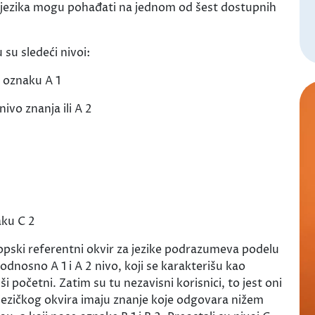
h jezika mogu pohađati na jednom od šest dostupnih
su sledeći nivoi:
i oznaku A 1
ivo znanja ili A 2
aku C 2
opski referentni okvir za jezike podrazumeva podelu
odnosno A 1 i A 2 nivo, koji se karakterišu kao
ši početni. Zatim su tu nezavisni korisnici, to jest oni
jezičkog okvira imaju znanje koje odgovara nižem