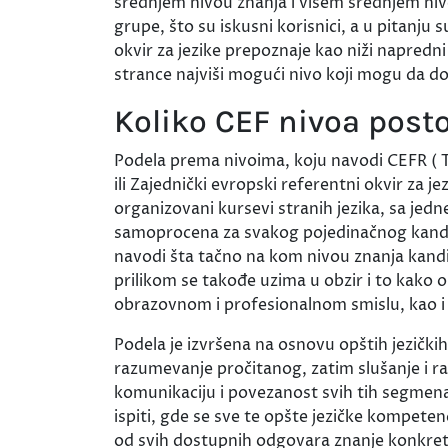
srednjem nivou znanja i višem srednjem nivou
grupe, što su iskusni korisnici, a u pitanju s
okvir za jezike prepoznaje kao niži napredni 
strance najviši mogući nivo koji mogu da do
Koliko CEF nivoa posto
Podela prema nivoima, koju navodi CEFR 
ili Zajednički evropski referentni okvir za j
organizovani kursevi stranih jezika, sa jed
samoprocena za svakog pojedinačnog kandid
navodi šta tačno na kom nivou znanja kandi
prilikom se takođe uzima u obzir i to kako o
obrazovnom i profesionalnom smislu, kao i
Podela je izvršena na osnovu opštih jezički
razumevanje pročitanog, zatim slušanje i r
komunikaciju i povezanost svih tih segmena
ispiti, gde se sve te opšte jezičke kompeten
od svih dostupnih odgovara znanje konkre