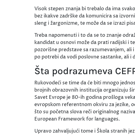
Visok stepen znanja bi trebalo da ima svako
bez ikakve zadrške da komunicira sa izvorn
sleng i žargonizme, te može da se izrazi pi
Treba napomenuti i to da se to znanje odraža
kandidat u osnovi može da prati radijski i tel
pozorišne predstave sa razumevanjem, ali i 
po potrebi da vodi poslovne sastanke, ali i 
Šta podrazumeva CEF
Rukovodeći se time da će biti mnogo jednosta
brojnih obrazovnih institucija organizuju š
Savet Evrope je 80-ih godina prošloga vek
evropskom referentnom okviru za jezike, o
što su početna slova reči originalnog naziv
European Framework for languages.
Upravo zahvaljujući tome i Škola stranih j