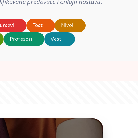
ifikovane predavače i onlajn nastavu.
ursevi
Test
Nivoi
Profesori
Vesti