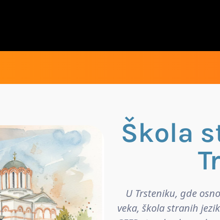
Škola s
T
U Trsteniku, gde osno
veka, škola stranih jezi