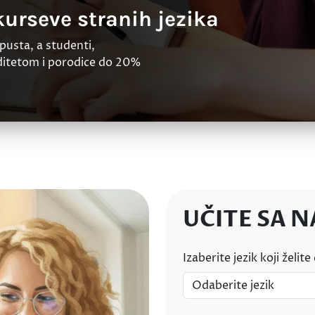
urseve stranih jezika
pusta, a studenti,
liditetom i porodice do 20%
UČITE SA 
Izaberite jezik koji želite