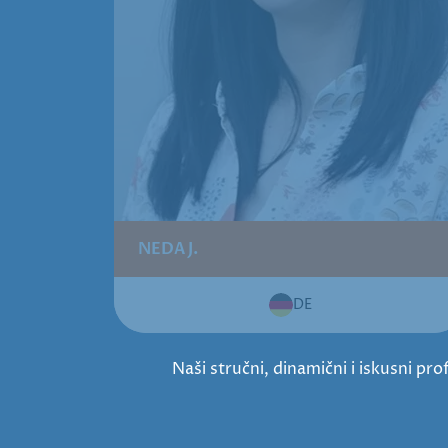
NEDA J.
DE
Naši stručni, dinamični i iskusni p