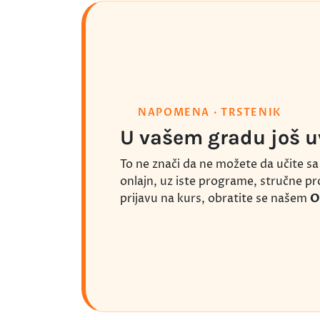
NAPOMENA · TRSTENIK
U vašem gradu još 
To ne znači da ne možete da učite 
onlajn, uz iste programe, stručne pro
prijavu na kurs, obratite se našem
O