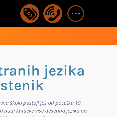
tranih jezika
rstenik
vna škola postoji još od početka 19.
ka nudi kurseve više desetina jezika po