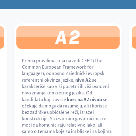
A2
Prema pravilima koja navodi CEFR (The
Common European Framework for
languages), odnosno Zajednički evropski
referentni okvir za jezike,
nivo A2
se
karakteriše kao viši početni ili viši osnovni
nivo znanja konkretnog jezika. Od
kandidata koji završe
kurs na A2 nivou
se
očekuje da mogu da razumeju, ali i koriste
bez zadrške uobičajene reči, izraze i
konstrukcije. Sa izvornim govornicima će
moći da komuniciraju relativno lako, ali
samo o temama koje su im bliske i sa kojima