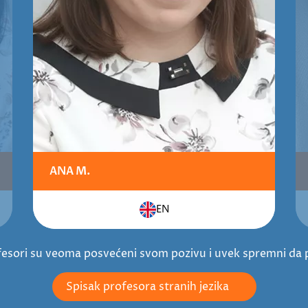
ANA M.
EN
rofesori su veoma posvećeni svom pozivu i uvek spremni da 
Spisak profesora stranih jezika