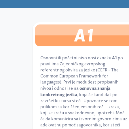
A1
Osnovni ili početni nivo nosi oznaku
A1
po
pravilima Zajedničkog evropskog
referentnog okvira za jezike (CEFR - The
Common European Framework for
languages). Prvi je među šest propisanih
nivoa i odnosi se na
osnovna znanja
konkretnog jezika
, koja će kandidat po
završetku kursa steći. Upoznaće se tom
prilikom sa korišćenjem onih reči i izraza,
koji se sreću u svakodnevnoj upotrebi. Moći
će da komunicira sa izvornim govornicima uz
adekvatnu pomoć sagovornika, koristeći