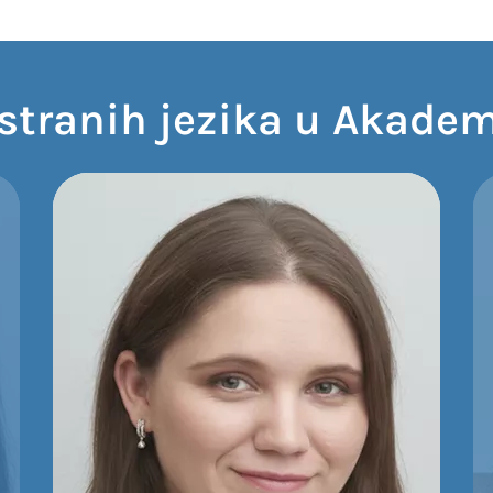
 stranih jezika u Akadem