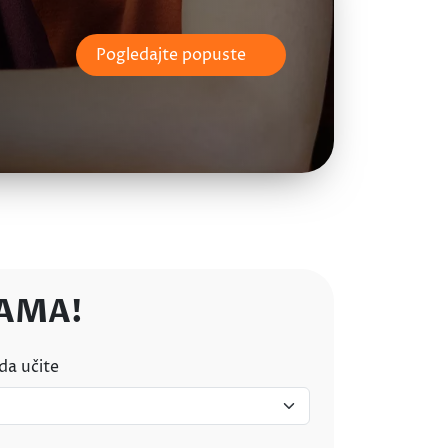
Pogledajte popuste
NAMA!
 da učite