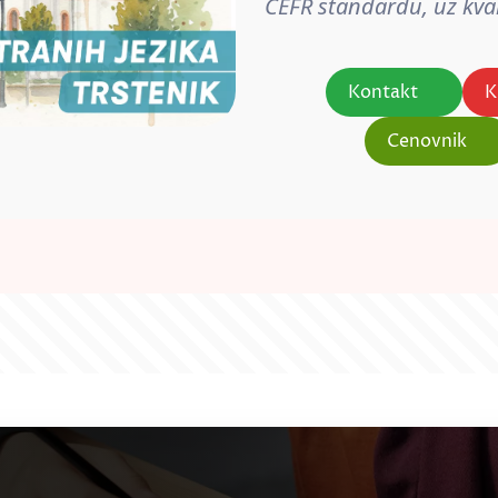
CEFR standardu, uz kval
Kontakt
K
Cenovnik