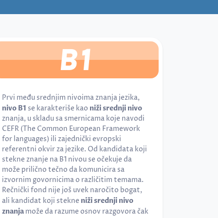
B1
Prvi među srednjim nivoima znanja jezika,
nivo B1
se karakteriše kao
niži srednji nivo
znanja, u skladu sa smernicama koje navodi
CEFR (The Common European Framework
for languages) ili zajednički evropski
referentni okvir za jezike. Od kandidata koji
stekne znanje na B1 nivou se očekuje da
može prilično tečno da komunicira sa
izvornim govornicima o različitim temama.
Rečnički fond nije još uvek naročito bogat,
ali kandidat koji stekne
niži srednji nivo
znanja
može da razume osnov razgovora čak