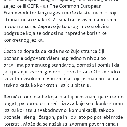
za jezike ili CEFR - a ( The Common European
Framework for languages ) može da stekne bilo koji
stranac nosi oznaku C 2 i smatra se višim naprednim
nivoom znanja. Zapravo je to drugi nivo u okviru
podgrupe koja se odnosi na napredne korisnike
konkretnog jezika.
Često se događa da kada neko čuje stranca čiji
poznanja odgovara višem naprednom nivou po
pravilima pomenutog standarda, pomeša i pomisli da
je u pitanju izvorni govornik, prosto zato što se radi o
izuzetno visokom nivou znanja koje je imao prilike da
stekne kada ke konkretni jezik u pitanju.
Rečnički fond osobe koja ima taj nivo znanja je izuzetno
bogat, pa pored onih reči i izraza koje se u konkretnom
jeziku koriste u svakodnevnoj komunikaciji, takođe
poznaje i sleng i žargon, pa ih i obilato po potrebi može
koristiti. Može da se našali sa izvornim govornicima i