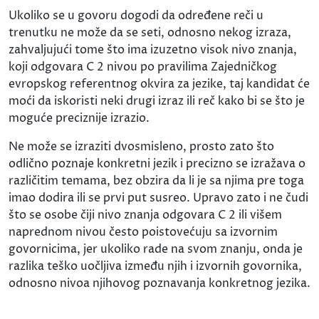
Ukoliko se u govoru dogodi da određene reči u
trenutku ne može da se seti, odnosno nekog izraza,
zahvaljujući tome što ima izuzetno visok nivo znanja,
koji odgovara C 2 nivou po pravilima Zajedničkog
evropskog referentnog okvira za jezike, taj kandidat će
moći da iskoristi neki drugi izraz ili reč kako bi se što je
moguće preciznije izrazio.
Ne može se izraziti dvosmisleno, prosto zato što
odlično poznaje konkretni jezik i precizno se izražava o
različitim temama, bez obzira da li je sa njima pre toga
imao dodira ili se prvi put susreo. Upravo zato i ne čudi
što se osobe čiji nivo znanja odgovara C 2 ili višem
naprednom nivou često poistovećuju sa izvornim
govornicima, jer ukoliko rade na svom znanju, onda je
razlika teško uočljiva između njih i izvornih govornika,
odnosno nivoa njihovog poznavanja konkretnog jezika.