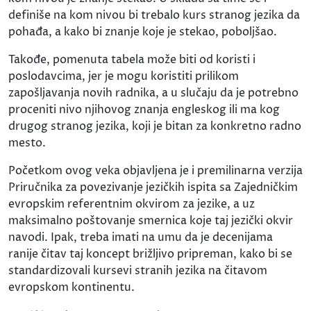
definiše na kom nivou bi trebalo kurs stranog jezika da
pohađa, a kako bi znanje koje je stekao, poboljšao.
Takođe, pomenuta tabela može biti od koristi i
poslodavcima, jer je mogu koristiti prilikom
zapošljavanja novih radnika, a u slučaju da je potrebno
proceniti nivo njihovog znanja engleskog ili ma kog
drugog stranog jezika, koji je bitan za konkretno radno
mesto.
Početkom ovog veka objavljena je i premilinarna verzija
Priručnika za povezivanje jezičkih ispita sa Zajedničkim
evropskim referentnim okvirom za jezike, a uz
maksimalno poštovanje smernica koje taj jezički okvir
navodi. Ipak, treba imati na umu da je decenijama
ranije čitav taj koncept brižljivo pripreman, kako bi se
standardizovali kursevi stranih jezika na čitavom
evropskom kontinentu.