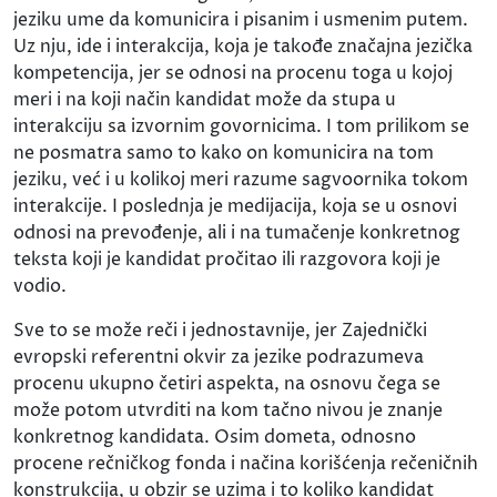
jeziku ume da komunicira i pisanim i usmenim putem.
Uz nju, ide i interakcija, koja je takođe značajna jezička
kompetencija, jer se odnosi na procenu toga u kojoj
meri i na koji način kandidat može da stupa u
interakciju sa izvornim govornicima. I tom prilikom se
ne posmatra samo to kako on komunicira na tom
jeziku, već i u kolikoj meri razume sagvoornika tokom
interakcije. I poslednja je medijacija, koja se u osnovi
odnosi na prevođenje, ali i na tumačenje konkretnog
teksta koji je kandidat pročitao ili razgovora koji je
vodio.
Sve to se može reči i jednostavnije, jer Zajednički
evropski referentni okvir za jezike podrazumeva
procenu ukupno četiri aspekta, na osnovu čega se
može potom utvrditi na kom tačno nivou je znanje
konkretnog kandidata. Osim dometa, odnosno
procene rečničkog fonda i načina korišćenja rečeničnih
konstrukcija, u obzir se uzima i to koliko kandidat