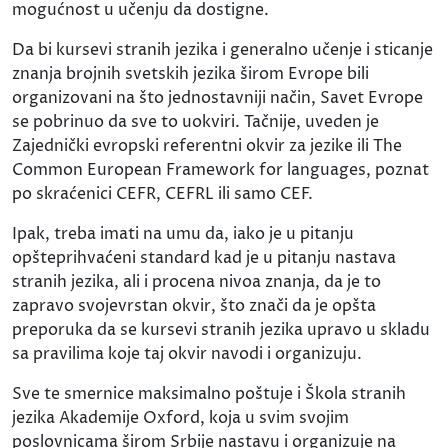
mogućnost u učenju da dostigne.
Da bi kursevi stranih jezika i generalno učenje i sticanje
znanja brojnih svetskih jezika širom Evrope bili
organizovani na što jednostavniji način, Savet Evrope
se pobrinuo da sve to uokviri. Tačnije, uveden je
Zajednički evropski referentni okvir za jezike ili The
Common European Framework for languages, poznat
po skraćenici CEFR, CEFRL ili samo CEF.
Ipak, treba imati na umu da, iako je u pitanju
opšteprihvaćeni standard kad je u pitanju nastava
stranih jezika, ali i procena nivoa znanja, da je to
zapravo svojevrstan okvir, što znači da je opšta
preporuka da se kursevi stranih jezika upravo u skladu
sa pravilima koje taj okvir navodi i organizuju.
Sve te smernice maksimalno poštuje i Škola stranih
jezika Akademije Oxford, koja u svim svojim
poslovnicama širom Srbije nastavu i organizuje na