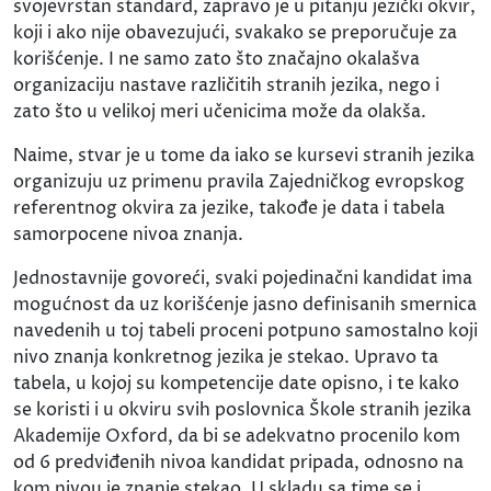
svojevrstan standard, zapravo je u pitanju jezički okvir,
koji i ako nije obavezujući, svakako se preporučuje za
korišćenje. I ne samo zato što značajno okalašva
organizaciju nastave različitih stranih jezika, nego i
zato što u velikoj meri učenicima može da olakša.
Naime, stvar je u tome da iako se kursevi stranih jezika
organizuju uz primenu pravila Zajedničkog evropskog
referentnog okvira za jezike, takođe je data i tabela
samorpocene nivoa znanja.
Jednostavnije govoreći, svaki pojedinačni kandidat ima
mogućnost da uz korišćenje jasno definisanih smernica
navedenih u toj tabeli proceni potpuno samostalno koji
nivo znanja konkretnog jezika je stekao. Upravo ta
tabela, u kojoj su kompetencije date opisno, i te kako
se koristi i u okviru svih poslovnica Škole stranih jezika
Akademije Oxford, da bi se adekvatno procenilo kom
od 6 predviđenih nivoa kandidat pripada, odnosno na
kom nivou je znanje stekao. U skladu sa time se i