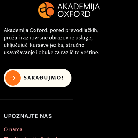
Akademija Oxford, pored prevodilačkih,
pruža i raznovrsne obrazovne usluge,
uključujući kurseve jezika, stručno
usavršavanje i obuke za različite veštine.
SARAĐUJMO!
UPOZNAJTE NAS
O nama