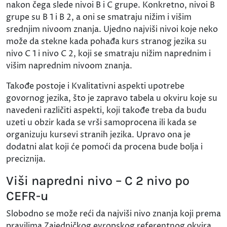
nakon čega slede nivoi B i C grupe. Konkretno, nivoi B
grupe su B 1 i B 2, a oni se smatraju nižim i višim
srednjim nivoom znanja. Ujedno najviši nivoi koje neko
može da stekne kada pohađa kurs stranog jezika su
nivo C 1 i nivo C 2, koji se smatraju nižim naprednim i
višim naprednim nivoom znanja.
Takođe postoje i Kvalitativni aspekti upotrebe
govornog jezika, što je zapravo tabela u okviru koje su
navedeni različiti aspekti, koji takođe treba da budu
uzeti u obzir kada se vrši samoprocena ili kada se
organizuju kursevi stranih jezika. Upravo ona je
dodatni alat koji će pomoći da procena bude bolja i
preciznija.
Viši napredni nivo – C 2 nivo po
CEFR-u
Slobodno se može reći da najviši nivo znanja koji prema
pravilima Zajedničkog evropskog referentnog okvira