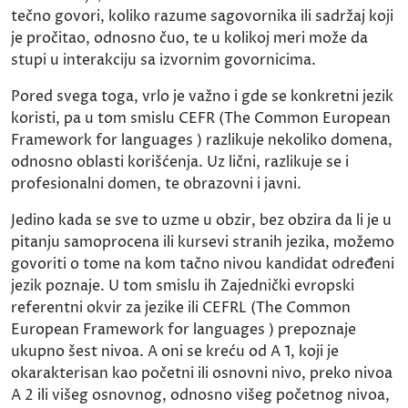
tečno govori, koliko razume sagovornika ili sadržaj koji
je pročitao, odnosno čuo, te u kolikoj meri može da
stupi u interakciju sa izvornim govornicima.
Pored svega toga, vrlo je važno i gde se konkretni jezik
koristi, pa u tom smislu CEFR (The Common European
Framework for languages ) razlikuje nekoliko domena,
odnosno oblasti korišćenja. Uz lični, razlikuje se i
profesionalni domen, te obrazovni i javni.
Jedino kada se sve to uzme u obzir, bez obzira da li je u
pitanju samoprocena ili kursevi stranih jezika, možemo
govoriti o tome na kom tačno nivou kandidat određeni
jezik poznaje. U tom smislu ih Zajednički evropski
referentni okvir za jezike ili CEFRL (The Common
European Framework for languages ) prepoznaje
ukupno šest nivoa. A oni se kreću od A 1, koji je
okarakterisan kao početni ili osnovni nivo, preko nivoa
A 2 ili višeg osnovnog, odnosno višeg početnog nivoa,