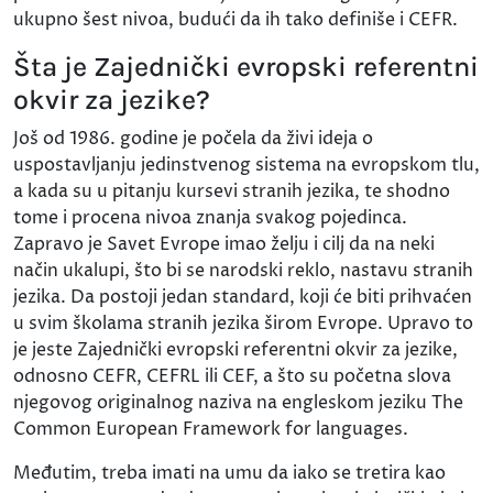
ukupno šest nivoa, budući da ih tako definiše i CEFR.
Šta je Zajednički evropski referentni
okvir za jezike?
Još od 1986. godine je počela da živi ideja o
uspostavljanju jedinstvenog sistema na evropskom tlu,
a kada su u pitanju kursevi stranih jezika, te shodno
tome i procena nivoa znanja svakog pojedinca.
Zapravo je Savet Evrope imao želju i cilj da na neki
način ukalupi, što bi se narodski reklo, nastavu stranih
jezika. Da postoji jedan standard, koji će biti prihvaćen
u svim školama stranih jezika širom Evrope. Upravo to
je jeste Zajednički evropski referentni okvir za jezike,
odnosno CEFR, CEFRL ili CEF, a što su početna slova
njegovog originalnog naziva na engleskom jeziku The
Common European Framework for languages.
Međutim, treba imati na umu da iako se tretira kao