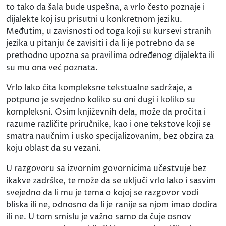
to tako da šala bude uspešna, a vrlo često poznaje i
dijalekte koj isu prisutni u konkretnom jeziku.
Međutim, u zavisnosti od toga koji su kursevi stranih
jezika u pitanju će zavisiti i da li je potrebno da se
prethodno upozna sa pravilima određenog dijalekta ili
su mu ona već poznata.
Vrlo lako čita kompleksne tekstualne sadržaje, a
potpuno je svejedno koliko su oni dugi i koliko su
kompleksni. Osim književnih dela, može da pročita i
razume različite priručnike, kao i one tekstove koji se
smatra naučnim i usko specijalizovanim, bez obzira za
koju oblast da su vezani.
U razgovoru sa izvornim govornicima učestvuje bez
ikakve zadrške, te može da se uključi vrlo lako i sasvim
svejedno da li mu je tema o kojoj se razgovor vodi
bliska ili ne, odnosno da li je ranije sa njom imao dodira
ili ne. U tom smislu je važno samo da čuje osnov