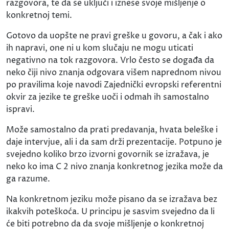
razgovora, te da se uključi i iznese svoje mišljenje o
konkretnoj temi.
Gotovo da uopšte ne pravi greške u govoru, a čak i ako
ih napravi, one ni u kom slučaju ne mogu uticati
negativno na tok razgovora. Vrlo često se događa da
neko čiji nivo znanja odgovara višem naprednom nivou
po pravilima koje navodi Zajednički evropski referentni
okvir za jezike te greške uoči i odmah ih samostalno
ispravi.
Može samostalno da prati predavanja, hvata beleške i
daje intervjue, ali i da sam drži prezentacije. Potpuno je
svejedno koliko brzo izvorni govornik se izražava, je
neko ko ima C 2 nivo znanja konkretnog jezika može da
ga razume.
Na konkretnom jeziku može pisano da se izražava bez
ikakvih poteškoća. U principu je sasvim svejedno da li
će biti potrebno da da svoje mišljenje o konkretnoj