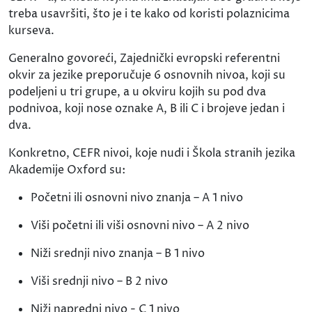
treba usavršiti, što je i te kako od koristi polaznicima
kurseva.
Generalno govoreći, Zajednički evropski referentni
okvir za jezike preporučuje 6 osnovnih nivoa, koji su
podeljeni u tri grupe, a u okviru kojih su pod dva
podnivoa, koji nose oznake A, B ili C i brojeve jedan i
dva.
Konkretno, CEFR nivoi, koje nudi i Škola stranih jezika
Akademije Oxford su:
Početni ili osnovni nivo znanja – A 1 nivo
Viši početni ili viši osnovni nivo – A 2 nivo
Niži srednji nivo znanja – B 1 nivo
Viši srednji nivo – B 2 nivo
Niži napredni nivo - C 1 nivo