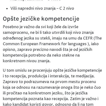
Viši napredni nivo znanja – C 2 nivo
Opšte jezičke kompetencije
Posebno je važno da svi koji žele da izvrše
samoprocenu, ne bi li tako utvrdili koji nivo znanja
određenog jezika su stekli, imaju na umu da CEFR (The
Common European Framework for languages ), iako
opisno, zapravo precizno navodi šta je od jezičkih
kompetencija potrebno da neko stekne na
konkretnom nivou znanja.
U tom smislu se procenjuju opšte jezičke kompetencije
i to recepcija, produkcija i interakcija, te medijacija.
Zapravo to podrazumeva na prvom mestu procenu
koja se odnosu na razumevanje onoga što je neko čuo
ili pročitao na konkretnom jeziku, što je jezička
kompetencija poznata kao recepcija. Zatim je važno i
kako kandidat koristi govor, odnosno da li na tom