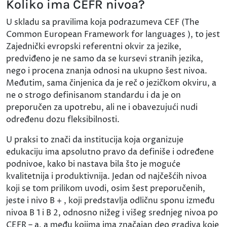
Koliko ima CEFR nivoa?
U skladu sa pravilima koja podrazumeva CEF (The
Common European Framework for languages ), to jest
Zajednički evropski referentni okvir za jezike,
predviđeno je ne samo da se kursevi stranih jezika,
nego i procena znanja odnosi na ukupno šest nivoa.
Međutim, sama činjenica da je reč o jezičkom okviru, a
ne o strogo definisanom standardu i da je on
preporučen za upotrebu, ali ne i obavezujući nudi
određenu dozu fleksibilnosti.
U praksi to znači da institucija koja organizuje
edukaciju ima apsolutno pravo da definiše i određene
podnivoe, kako bi nastava bila što je moguće
kvalitetnija i produktivnija. Jedan od najčešćih nivoa
koji se tom prilikom uvodi, osim šest preporučenih,
jeste i nivo B + , koji predstavlja odličnu sponu između
nivoa B 1 i B 2, odnosno nižeg i višeg srednjeg nivoa po
CEFR – a, a među kojima ima značajan deo gradiva koje