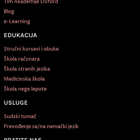
Tim Akademije Oxford
Blog
e-Learning
EDUKACIJA
Stručni kursevi i obuke
Škola računara
Škola stranih jezika
Medicinska škola
Škola nege lepote
USLUGE
Sudski tumač
Prevođenje sa/na nemački jezik