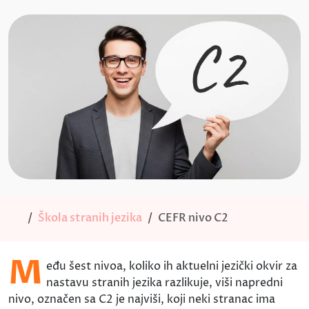
Škola stranih jezika
CEFR nivo C2
M
eđu šest nivoa, koliko ih aktuelni jezički okvir za
nastavu stranih jezika razlikuje, viši napredni
nivo, označen sa C2 je najviši, koji neki stranac ima