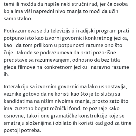
temi ili možda da napiše neki stručni rad, jer će osoba
koja ima viši napredni nivo znanja to moći da učini
samostalno.
Podrazumeva se da televizijski i radijski program prati
potpuno isto kao izvorni govornici konkretnog jezika,
kao i da tom prilikom u potpunosti razume ono što
čuje. Takođe se podrazumeva da prati pozorišne
predstave sa razumevanjem, odnosno da bez titla
gleda filmove na konkretnom jeziku i naravno razume
ih.
Interakciju sa izvornim govornicima lako uspostavlja,
veznike gotovo da ne koristi kao što je to slučaj sa
kandidatima na nižim nivoima znanja, prosto zato što
ima izuzetno bogat rečnički fond, te poznaje kako
osnovne, tako i one gramatičke konstrukcije koje se
smatraju složenijima i obilato ih koristi kad god za time
postoji potreba.