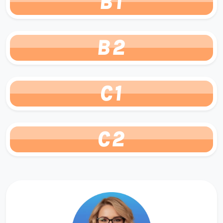
B1
B2
C1
C2