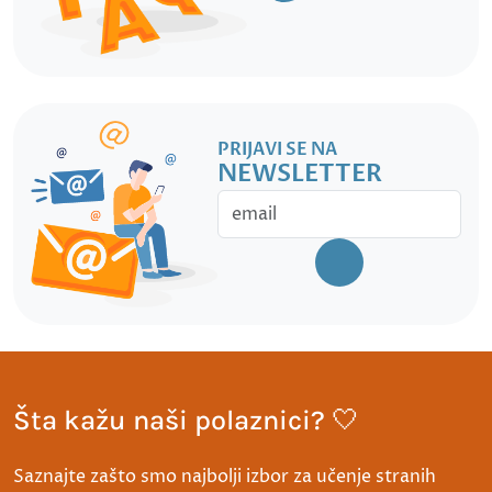
PRIJAVI SE NA
NEWSLETTER
Šta kažu naši polaznici? 🤍
Saznajte zašto smo najbolji izbor za učenje stranih