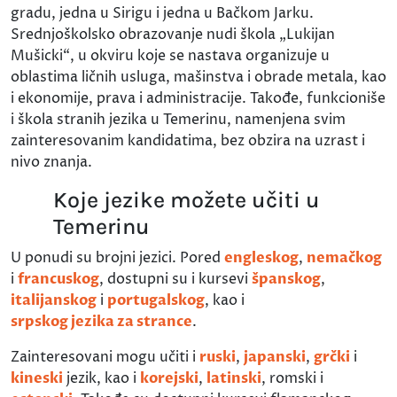
gradu, jedna u Sirigu i jedna u Bačkom Jarku.
Srednjoškolsko obrazovanje nudi škola „Lukijan
Mušicki“, u okviru koje se nastava organizuje u
oblastima ličnih usluga, mašinstva i obrade metala, kao
i ekonomije, prava i administracije. Takođe, funkcioniše
i škola stranih jezika u Temerinu, namenjena svim
zainteresovanim kandidatima, bez obzira na uzrast i
nivo znanja.
Koje jezike možete učiti u
Temerinu
U ponudi su brojni jezici. Pored
engleskog
,
nemačkog
i
francuskog
, dostupni su i kursevi
španskog
,
italijanskog
i
portugalskog
, kao i
srpskog jezika za strance
.
Zainteresovani mogu učiti i
ruski
,
japanski
,
grčki
i
kineski
jezik, kao i
korejski
,
latinski
, romski i