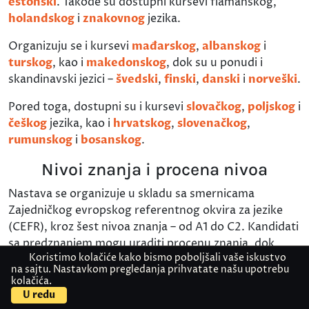
estonski
. Takođe su dostupni kursevi flamanskog,
holandskog
i
znakovnog
jezika.
Organizuju se i kursevi
mađarskog
,
albanskog
i
turskog
, kao i
makedonskog
, dok su u ponudi i
skandinavski jezici –
švedski
,
finski
,
danski
i
norveški
.
Pored toga, dostupni su i kursevi
slovačkog
,
poljskog
i
češkog
jezika, kao i
hrvatskog
,
slovenačkog
,
rumunskog
i
bosanskog
.
Nivoi znanja i procena nivoa
Nastava se organizuje u skladu sa smernicama
Zajedničkog evropskog referentnog okvira za jezike
(CEFR), kroz šest nivoa znanja – od A1 do C2. Kandidati
sa predznanjem mogu uraditi procenu znanja, dok
Koristimo kolačiće kako bismo poboljšali vaše iskustvo
početnici započinju od A1 nivoa.
na sajtu. Nastavkom pregledanja prihvatate našu upotrebu
kolačića.
Vrste kurseva i oblici nastave
U redu