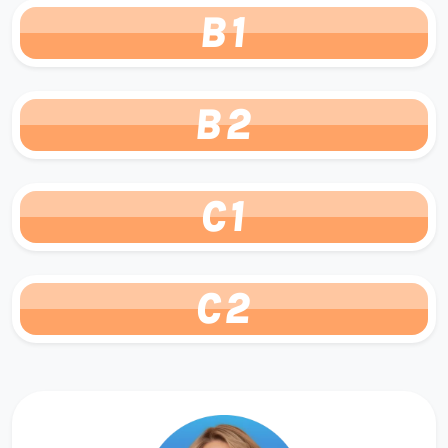
B1
B2
C1
C2