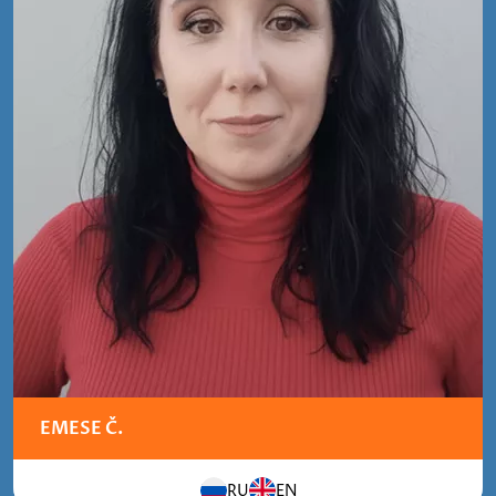
EMESE Č.
RU
EN