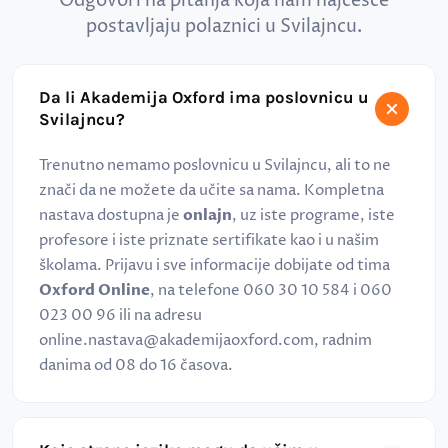
Odgovori na pitanja koja nam najčešće
postavljaju polaznici u Svilajncu.
Da li Akademija Oxford ima poslovnicu u
Svilajncu?
Trenutno nemamo poslovnicu u Svilajncu, ali to ne
znači da ne možete da učite sa nama. Kompletna
nastava dostupna je
onlajn
, uz iste programe, iste
profesore i iste priznate sertifikate kao i u našim
školama. Prijavu i sve informacije dobijate od tima
Oxford Online
, na telefone 060 30 10 584 i 060
023 00 96 ili na adresu
online.nastava@akademijaoxford.com, radnim
danima od 08 do 16 časova.