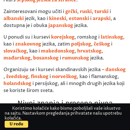
i kurs
srpskog jezika za strance
.
Zainteresovani mogu učiti i
grčki
,
ruski
,
turski
i
albanski
jezik, kao i
kineski
,
estonski
i
arapski
, a
dostupna je i obuka
japanskog
jezika.
U ponudi su i kursevi
korejskog
, romskog i
latinskog
,
kao i
znakovnog
jezika, zatim
poljskog
,
češkog
i
slovačkog
, kao i
makedonskog
,
hrvatskog
,
mađarskog
,
bosanskog
i
rumunskog
jezika.
Organizuju se i kursevi skandinavskih jezika –
danskog
,
švedskog
,
finskog
i
norveškog
, kao i flamanskog,
holandskog
i persijskog, ali i mnogih drugih jezika koji
se koriste širom sveta.
Nivoi znanja i procena nivoa
Koristimo kolačiće kako bismo poboljšali vaše iskustvo
Nastava se organizuje u skladu sa smernicama
na sajtu. Nastavkom pregledanja prihvatate našu upotrebu
kolačića.
Zajedničkog evropskog referentnog okvira za jezike
U redu
(CEFR), kroz šest nivoa znanja – od A1 do C2. Kandidati