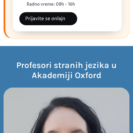
Radno vreme: 08h - 16h
Prijavite se onlajn
Profesori stranih jezika u
Akademiji Oxford