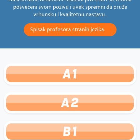
posvećeni svom pozivu i uvek spremni da pruže
vrhunsku i kvalitetnu nastavu.
Spisak profesora stranih jezika
A1
A2
B1