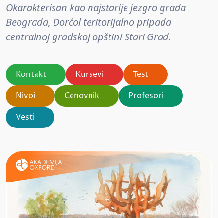
Okarakterisan kao najstarije jezgro grada
Beograda, Dorćol teritorijalno pripada
centralnoj gradskoj opštini Stari Grad.
Kontakt
Kursevi
Test
Nivoi
Cenovnik
Profesori
Vesti