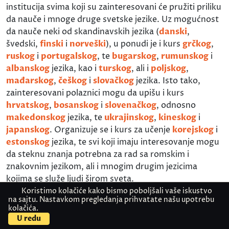
institucija svima koji su zainteresovani će pružiti priliku
da nauče i mnoge druge svetske jezike. Uz mogućnost
da nauče neki od skandinavskih jezika (
danski
,
švedski,
finski
i
norveški
), u ponudi je i kurs
grčkog
,
ruskog
i
portugalskog
, te
bugarskog
,
rumunskog
i
albanskog
jezika, kao i
turskog
, ali i
poljskog
,
mađarskog
,
češkog
i
slovačkog
jezika. Isto tako,
zainteresovani polaznici mogu da upišu i kurs
hrvatskog
,
bosanskog
i
slovenačkog
, odnosno
makedonskog
jezika, te
ukrajinskog
,
kineskog
i
japanskog
. Organizuje se i kurs za učenje
korejskog
i
estonskog
jezika, te svi koji imaju interesovanje mogu
da steknu znanja potrebna za rad sa romskim i
znakovnim jezikom, ali i mnogim drugim jezicima
kojima se služe ljudi širom sveta.
Koristimo kolačiće kako bismo poboljšali vaše iskustvo
Bez obzira koje su starosti zainteresovani polaznici,
na sajtu. Nastavkom pregledanja prihvatate našu upotrebu
kolačića.
Škola stranih jezika Akademije Oxford Dorćol ima
U redu
specijalizovane kurseve koji su prilagođeni njihovom