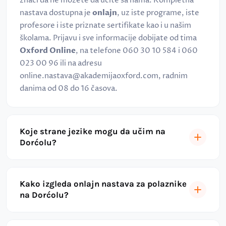
znači da ne možete da učite sa nama. Kompletna
nastava dostupna je
onlajn
, uz iste programe, iste
profesore i iste priznate sertifikate kao i u našim
školama. Prijavu i sve informacije dobijate od tima
Oxford Online
, na telefone 060 30 10 584 i 060
023 00 96 ili na adresu
online.nastava@akademijaoxford.com, radnim
danima od 08 do 16 časova.
Koje strane jezike mogu da učim na
Dorćolu?
Kako izgleda onlajn nastava za polaznike
na Dorćolu?