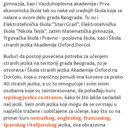
gimnazija, kao i Vazduhoplovna akademija i Prva
ekonomska škola tek su neke od srednjih škola koje se
nalaze u ovom delu grada Beograda. Tu su i
Elektrotehnička škola "Stari Grad", Elektrotehnička
škola "Nikola Tesla", zatim Matematička gimnazija,
Trgovačka škola i Pravno - poslovna škola, kao i Škola
stranih jezika Akademije Oxford Dorćol.
Budući da postoji povećana potreba za učenjem
stranih jezika na teritoriji grada Beograda, to je
otvorena i Škola stranih jezika Akademije Oxford na
Dorćolu, koja u zvaničnoj ponudi ima kurseve za preko
40 stranih jezika, a uz to omogućuje i svim onim
osobama koje su zainteresovane, da pohađaju kurs
srpskog jezika za strance
, kako bi što lakše savladali
naš jezik. Sem onih jezika koji mogu da se svrstaju u
najčešće tražene i uobičajene za učenje, kao što su na
primer kurs
nemačkog
,
engleskog
,
francuskog
,
španskog
i
italijanskog
jezika, ova obrazovna