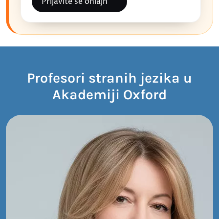
Prijavite se onlajn
Profesori stranih jezika u
Akademiji Oxford