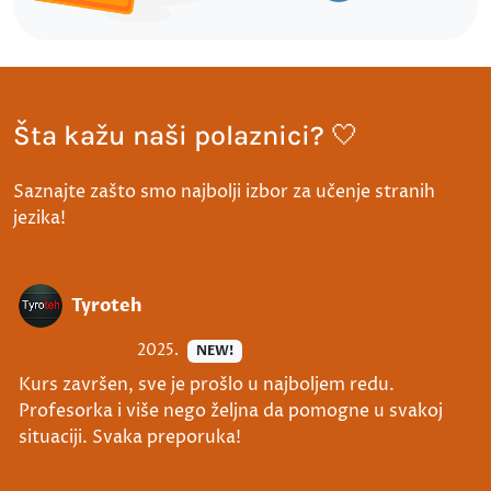
Šta kažu naši polaznici? 🤍
Saznajte zašto smo najbolji izbor za učenje stranih
jezika!
Tyroteh
2025.
NEW!
Kurs završen, sve je prošlo u najboljem redu.
Profesorka i više nego željna da pomogne u svakoj
situaciji. Svaka preporuka!