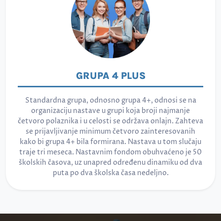
GRUPA 4 PLUS
Standardna grupa, odnosno grupa 4+, odnosi se na
organizaciju nastave u grupi koja broji najmanje
četvoro polaznika i u celosti se održava onlajn. Zahteva
se prijavljivanje minimum četvoro zainteresovanih
kako bi grupa 4+ bila formirana. Nastava u tom slučaju
traje tri meseca. Nastavnim fondom obuhvaćeno je 50
školskih časova, uz unapred određenu dinamiku od dva
puta po dva školska časa nedeljno.