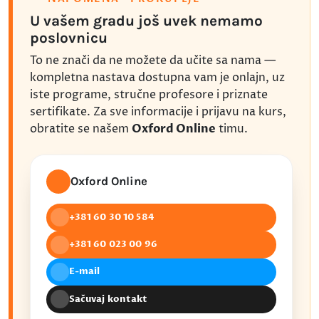
U vašem gradu još uvek nemamo
poslovnicu
To ne znači da ne možete da učite sa nama —
kompletna nastava dostupna vam je onlajn, uz
iste programe, stručne profesore i priznate
sertifikate. Za sve informacije i prijavu na kurs,
obratite se našem
Oxford Online
timu.
Oxford Online
+381 60 30 10 584
+381 60 023 00 96
E-mail
Sačuvaj kontakt