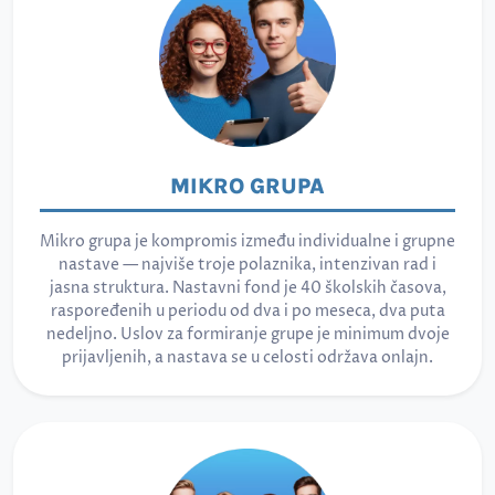
MIKRO GRUPA
Mikro grupa je kompromis između individualne i grupne
nastave — najviše troje polaznika, intenzivan rad i
jasna struktura. Nastavni fond je 40 školskih časova,
raspoređenih u periodu od dva i po meseca, dva puta
nedeljno. Uslov za formiranje grupe je minimum dvoje
prijavljenih, a nastava se u celosti održava onlajn.