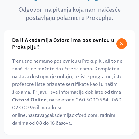
Odgovori na pitanja koja nam najčešće
postavljaju polaznici u Prokuplju.
Da li Akademija Oxford ima poslovnicu u
Prokuplju?
Trenutno nemamo poslovnicu u Prokuplju, ali to ne
znači da ne možete da učite sa nama. Kompletna
nastava dostupna je
onlajn
, uz iste programe, iste
profesore i iste priznate sertifikate kao i u našim
školama. Prijavu i sve informacije dobijate od tima
Oxford Online
, na telefone 060 30 10 584 i 060
023 00 96 ili na adresu
online.nastava@akademijaoxford.com, radnim
danima od 08 do 16 časova.