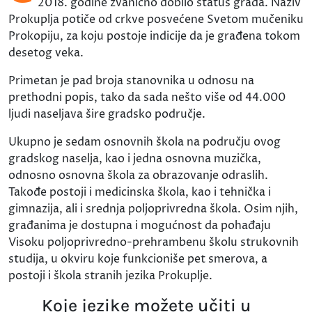
2018. godine zvanično dobilo status grada. Naziv
Prokuplja potiče od crkve posvećene Svetom mučeniku
Prokopiju, za koju postoje indicije da je građena tokom
desetog veka.
Primetan je pad broja stanovnika u odnosu na
prethodni popis, tako da sada nešto više od 44.000
ljudi naseljava šire gradsko područje.
Ukupno je sedam osnovnih škola na području ovog
gradskog naselja, kao i jedna osnovna muzička,
odnosno osnovna škola za obrazovanje odraslih.
Takođe postoji i medicinska škola, kao i tehnička i
gimnazija, ali i srednja poljoprivredna škola. Osim njih,
građanima je dostupna i mogućnost da pohađaju
Visoku poljoprivredno-prehrambenu školu strukovnih
studija, u okviru koje funkcioniše pet smerova, a
postoji i škola stranih jezika Prokuplje.
Koje jezike možete učiti u