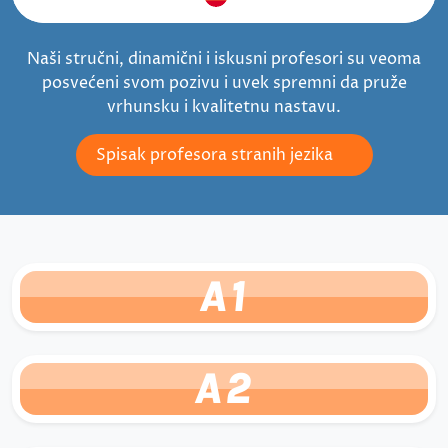
Naši stručni, dinamični i iskusni profesori su veoma
posvećeni svom pozivu i uvek spremni da pruže
vrhunsku i kvalitetnu nastavu.
Spisak profesora stranih jezika
A1
A2