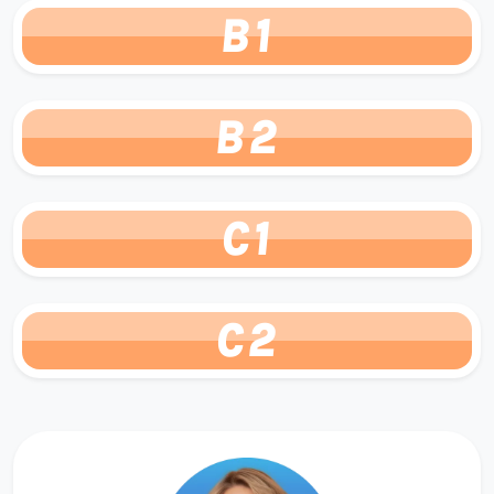
B1
B2
C1
C2