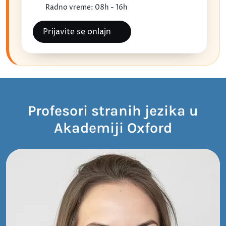
Radno vreme: 08h - 16h
Prijavite se onlajn
Profesori stranih jezika u
Akademiji Oxford