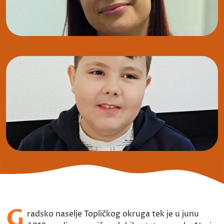
G
radsko naselje Topličkog okruga tek je u junu