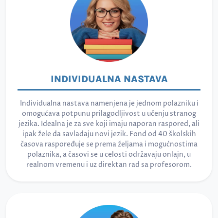
INDIVIDUALNA NASTAVA
Individualna nastava namenjena je jednom polazniku i
omogućava potpunu prilagodljivost u učenju stranog
jezika. Idealna je za sve koji imaju naporan raspored, ali
ipak žele da savladaju novi jezik. Fond od 40 školskih
časova raspoređuje se prema željama i mogućnostima
polaznika, a časovi se u celosti održavaju onlajn, u
realnom vremenu i uz direktan rad sa profesorom.