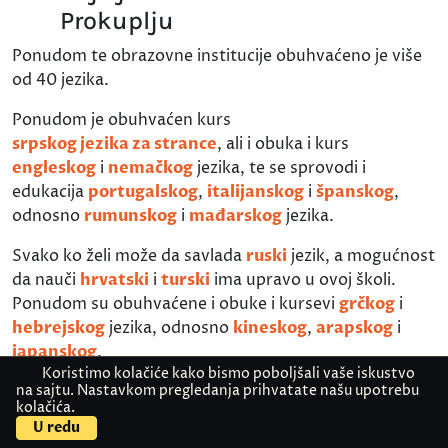
Prokuplju
Ponudom te obrazovne institucije obuhvaćeno je više
od 40 jezika.
Ponudom je obuhvaćen kurs
srpskog jezika za strance
, ali i obuka i kurs
engleskog
i
nemačkog
jezika, te se sprovodi i
edukacija
portugalskog
,
italijanskog
i
španskog
,
odnosno
rumunskog
i
mađarskog
jezika.
Svako ko želi može da savlada
ruski
jezik, a mogućnost
da nauči
hrvatski
i
turski
ima upravo u ovoj školi.
Ponudom su obuhvaćene i obuke i kursevi
grčkog
i
hebrejskog
jezika, odnosno
kineskog
,
arapskog
i
japanskog
.
Koristimo kolačiće kako bismo poboljšali vaše iskustvo
na sajtu. Nastavkom pregledanja prihvatate našu upotrebu
Uz to, škola stranih jezika Prokuplje organizuje i
kolačića.
nastavu
znakovnog
,
slovenačkog
i
bosanskog
, ali i
U redu
makedonskog
, te
poljskog
,
slovačkog
i
češkog
jezika.