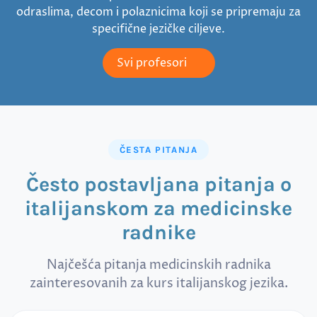
odraslima, decom i polaznicima koji se pripremaju za
specifične jezičke ciljeve.
Svi profesori
ČESTA PITANJA
Često postavljana pitanja o
italijanskom za medicinske
radnike
Najčešća pitanja medicinskih radnika
zainteresovanih za kurs italijanskog jezika.