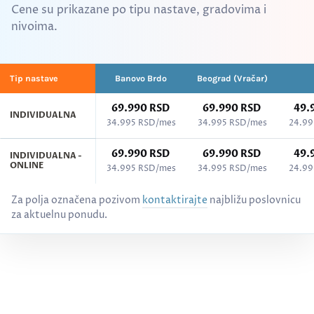
Cene su prikazane po tipu nastave, gradovima i
nivoima.
Tip nastave
Banovo Brdo
Beograd (Vračar)
69.990 RSD
69.990 RSD
49.
INDIVIDUALNA
34.995 RSD/mes
34.995 RSD/mes
24.99
69.990 RSD
69.990 RSD
49.
INDIVIDUALNA -
ONLINE
34.995 RSD/mes
34.995 RSD/mes
24.99
Cenovnik kurseva po gradovima - Italijanski jezik, svi nivoi (A1–C2)
Za polja označena pozivom
kontaktirajte
najbližu poslovnicu
za aktuelnu ponudu.