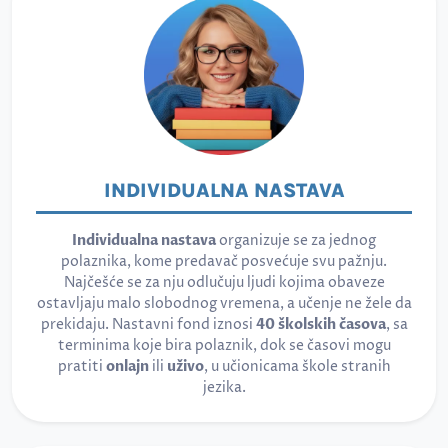
INDIVIDUALNA NASTAVA
Individualna nastava
organizuje se za jednog
polaznika, kome predavač posvećuje svu pažnju.
Najčešće se za nju odlučuju ljudi kojima obaveze
ostavljaju malo slobodnog vremena, a učenje ne žele da
prekidaju. Nastavni fond iznosi
40 školskih časova
, sa
terminima koje bira polaznik, dok se časovi mogu
pratiti
onlajn
ili
uživo
, u učionicama škole stranih
jezika.