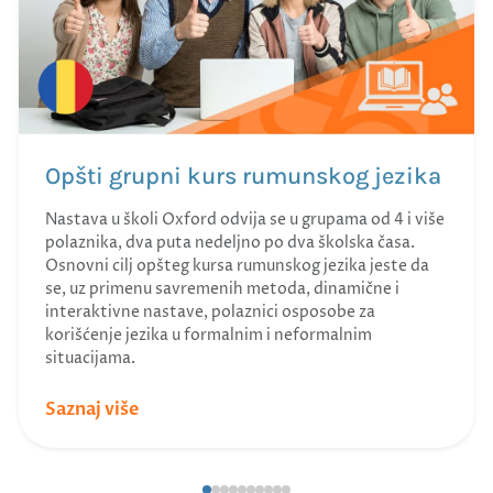
Opšti grupni kurs rumunskog jezika
Nastava u školi Oxford odvija se u grupama od 4 i više
polaznika, dva puta nedeljno po dva školska časa.
Osnovni cilj opšteg kursa rumunskog jezika jeste da
se, uz primenu savremenih metoda, dinamične i
interaktivne nastave, polaznici osposobe za
korišćenje jezika u formalnim i neformalnim
situacijama.
Saznaj više