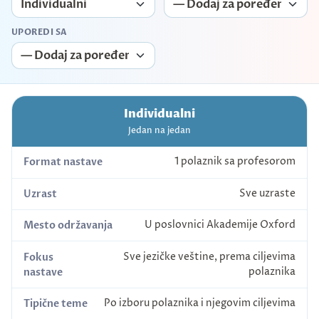
UPOREDI SA
Individualni
Jedan na jedan
1 polaznik sa profesorom
Format nastave
Sve uzraste
Uzrast
U poslovnici Akademije Oxford
Mesto održavanja
Sve jezičke veštine, prema ciljevima
Fokus
polaznika
nastave
Po izboru polaznika i njegovim ciljevima
Tipične teme