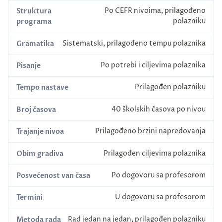
Po CEFR nivoima, prilagođeno
Struktura
polazniku
programa
Sistematski, prilagođeno tempu polaznika
Gramatika
Po potrebi i ciljevima polaznika
Pisanje
Prilagođen polazniku
Tempo nastave
40 školskih časova po nivou
Broj časova
Prilagođeno brzini napredovanja
Trajanje nivoa
Prilagođen ciljevima polaznika
Obim gradiva
Po dogovoru sa profesorom
Posvećenost van časa
U dogovoru sa profesorom
Termini
Rad jedan na jedan, prilagođen polazniku
Metoda rada