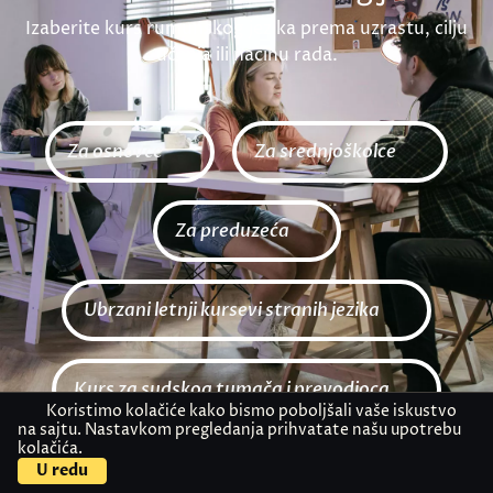
Izaberite kurs rumunskog jezika prema uzrastu, cilju
učenja ili načinu rada.
Za osnovce
Za srednjoškolce
Za preduzeća
Ubrzani letnji kursevi stranih jezika
Kurs za sudskog tumača i prevodioca
Koristimo kolačiće kako bismo poboljšali vaše iskustvo
na sajtu. Nastavkom pregledanja prihvatate našu upotrebu
kolačića.
U redu