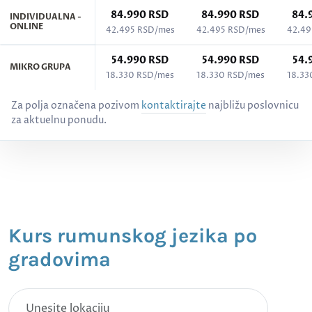
84.990 RSD
84.990 RSD
84.
INDIVIDUALNA -
ONLINE
42.495 RSD/mes
42.495 RSD/mes
42.49
54.990 RSD
54.990 RSD
54.
MIKRO GRUPA
18.330 RSD/mes
18.330 RSD/mes
18.33
Cenovnik kurseva po gradovima - Rumunski jezik, svi nivoi (A1–C2)
Za polja označena pozivom
kontaktirajte
najbližu poslovnicu
za aktuelnu ponudu.
Kurs rumunskog jezika po
gradovima