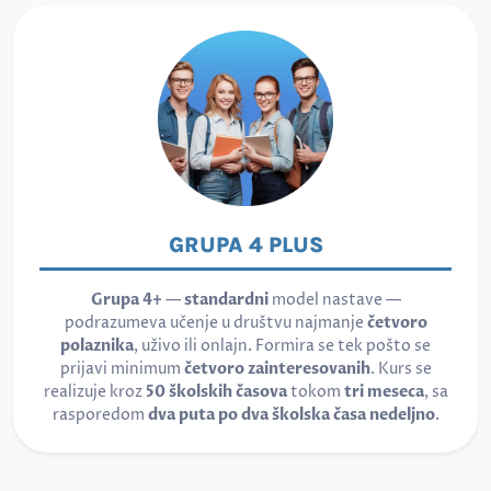
GRUPA 4 PLUS
Grupa 4+
—
standardni
model nastave —
podrazumeva učenje u društvu najmanje
četvoro
polaznika
, uživo ili onlajn. Formira se tek pošto se
prijavi minimum
četvoro zainteresovanih
. Kurs se
realizuje kroz
50 školskih časova
tokom
tri meseca
, sa
rasporedom
dva puta po dva školska časa nedeljno
.