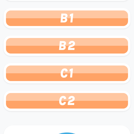
B1
B2
C1
C2