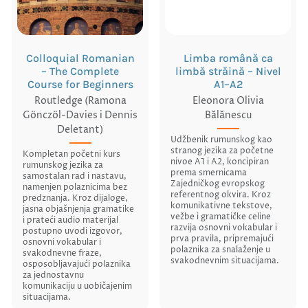
Colloquial Romanian
Limba română ca
– The Complete
limbă străină – Nivel
Course for Beginners
A1–A2
Routledge (Ramona
Eleonora Olivia
Gönczöl-Davies i Dennis
Bălănescu
Deletant)
Udžbenik rumunskog kao
stranog jezika za početne
Kompletan početni kurs
nivoe A1 i A2, koncipiran
rumunskog jezika za
prema smernicama
samostalan rad i nastavu,
Zajedničkog evropskog
namenjen polaznicima bez
referentnog okvira. Kroz
predznanja. Kroz dijaloge,
komunikativne tekstove,
jasna objašnjenja gramatike
vežbe i gramatičke celine
i prateći audio materijal
razvija osnovni vokabular i
postupno uvodi izgovor,
prva pravila, pripremajući
osnovni vokabular i
polaznika za snalaženje u
svakodnevne fraze,
svakodnevnim situacijama.
osposobljavajući polaznika
za jednostavnu
komunikaciju u uobičajenim
situacijama.