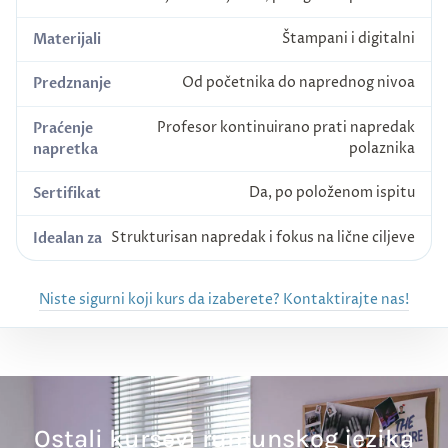
Štampani i digitalni
Materijali
Od početnika do naprednog nivoa
Predznanje
Profesor kontinuirano prati napredak
Praćenje
polaznika
napretka
Da, po položenom ispitu
Sertifikat
Strukturisan napredak i fokus na lične ciljeve
Idealan za
Niste sigurni koji kurs da izaberete? Kontaktirajte nas!
Ostali kursevi rumunskog jezika