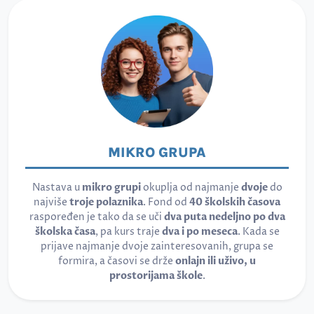
MIKRO GRUPA
Nastava u
mikro grupi
okuplja od najmanje
dvoje
do
najviše
troje polaznika
. Fond od
40 školskih časova
raspoređen je tako da se uči
dva puta nedeljno po dva
školska časa
, pa kurs traje
dva i po meseca
. Kada se
prijave najmanje dvoje zainteresovanih, grupa se
formira, a časovi se drže
onlajn ili uživo, u
prostorijama škole
.