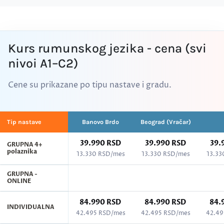
Kurs rumunskog jezika - cena (svi
nivoi A1–C2)
Cene su prikazane po tipu nastave i gradu.
Tip nastave
Banovo Brdo
Beograd (Vračar)
39.990 RSD
39.990 RSD
39.
GRUPNA 4+
polaznika
13.330 RSD/mes
13.330 RSD/mes
13.33
GRUPNA -
ONLINE
84.990 RSD
84.990 RSD
84.
INDIVIDUALNA
42.495 RSD/mes
42.495 RSD/mes
42.49