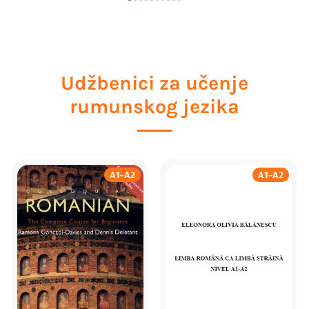
Udžbenici za učenje
rumunskog jezika
A1–A2
A1–A2