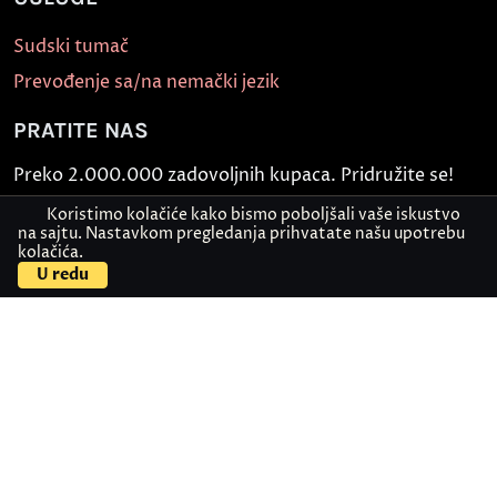
Sudski tumač
Prevođenje sa/na nemački jezik
PRATITE NAS
Preko 2.000.000 zadovoljnih kupaca. Pridružite se!
Koristimo kolačiće kako bismo poboljšali vaše iskustvo
na sajtu. Nastavkom pregledanja prihvatate našu upotrebu
kolačića.
U redu
Politika bezbednosti informacija
Kontakt
© Akademija Oxford 2026.