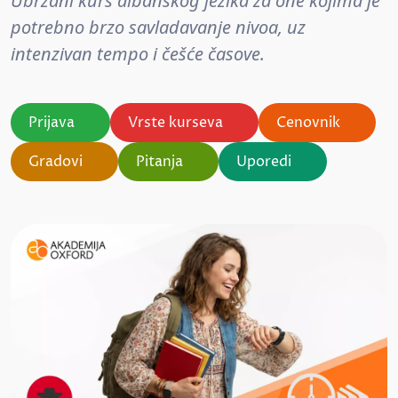
Ubrzani kurs albanskog jezika za one kojima je
potrebno brzo savladavanje nivoa, uz
intenzivan tempo i češće časove.
Prijava
Vrste kurseva
Cenovnik
Gradovi
Pitanja
Uporedi