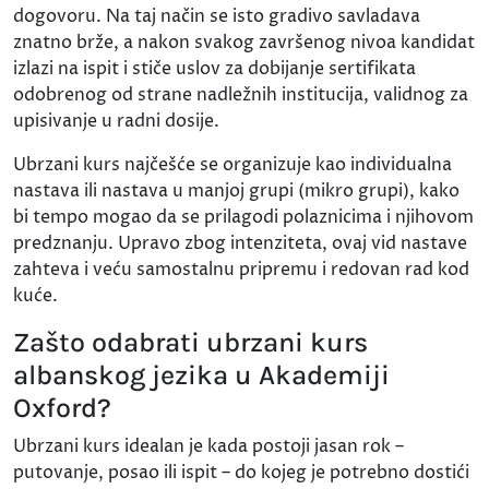
dogovoru. Na taj način se isto gradivo savladava
znatno brže, a nakon svakog završenog nivoa kandidat
izlazi na ispit i stiče uslov za dobijanje sertifikata
odobrenog od strane nadležnih institucija, validnog za
upisivanje u radni dosije.
Ubrzani kurs najčešće se organizuje kao individualna
nastava ili nastava u manjoj grupi (mikro grupi), kako
bi tempo mogao da se prilagodi polaznicima i njihovom
predznanju. Upravo zbog intenziteta, ovaj vid nastave
zahteva i veću samostalnu pripremu i redovan rad kod
kuće.
Zašto odabrati ubrzani kurs
albanskog jezika u Akademiji
Oxford?
Ubrzani kurs idealan je kada postoji jasan rok –
putovanje, posao ili ispit – do kojeg je potrebno dostići