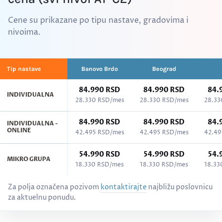
Cene su prikazane po tipu nastave, gradovima i
nivoima.
Tip nastave
Banovo Brdo
Beograd
84.990 RSD
84.990 RSD
84.
INDIVIDUALNA
28.330 RSD/mes
28.330 RSD/mes
28.33
84.990 RSD
84.990 RSD
84.
INDIVIDUALNA -
ONLINE
42.495 RSD/mes
42.495 RSD/mes
42.49
54.990 RSD
54.990 RSD
54.
MIKRO GRUPA
18.330 RSD/mes
18.330 RSD/mes
18.33
Cenovnik kurseva po gradovima - Albanski jezik, svi nivoi (A1–C2)
Za polja označena pozivom
kontaktirajte
najbližu poslovnicu
za aktuelnu ponudu.