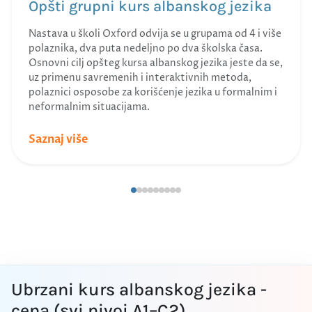
Opšti grupni kurs albanskog jezika
Nastava u školi Oxford odvija se u grupama od 4 i više
polaznika, dva puta nedeljno po dva školska časa.
Osnovni cilj opšteg kursa albanskog jezika jeste da se,
uz primenu savremenih i interaktivnih metoda,
polaznici osposobe za korišćenje jezika u formalnim i
neformalnim situacijama.
Saznaj više
Ubrzani kurs albanskog jezika -
cena (svi nivoi A1–C2)