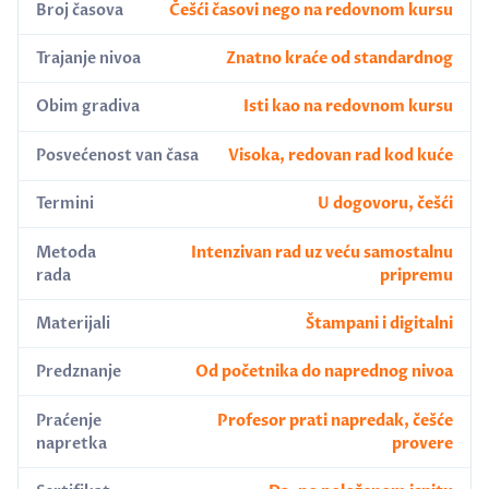
Broj časova
Češći časovi nego na redovnom kursu
Trajanje nivoa
Znatno kraće od standardnog
Obim gradiva
Isti kao na redovnom kursu
Posvećenost van časa
Visoka, redovan rad kod kuće
Termini
U dogovoru, češći
Metoda
Intenzivan rad uz veću samostalnu
rada
pripremu
Materijali
Štampani i digitalni
Predznanje
Od početnika do naprednog nivoa
Praćenje
Profesor prati napredak, češće
napretka
provere