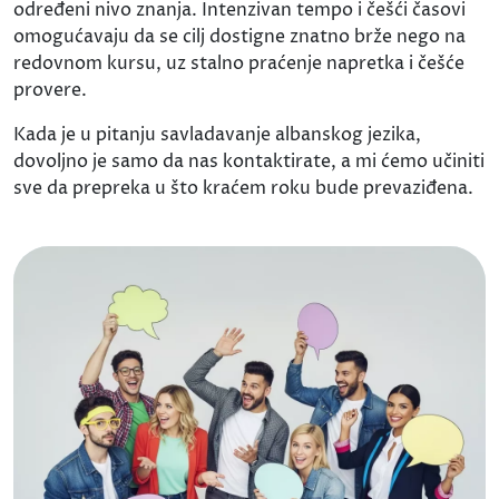
određeni nivo znanja. Intenzivan tempo i češći časovi
omogućavaju da se cilj dostigne znatno brže nego na
redovnom kursu, uz stalno praćenje napretka i češće
provere.
Kada je u pitanju savladavanje albanskog jezika,
dovoljno je samo da nas kontaktirate, a mi ćemo učiniti
sve da prepreka u što kraćem roku bude prevaziđena.