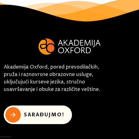
Akademija Oxford, pored prevodilačkih,
pruža i raznovrsne obrazovne usluge,
uključujući kurseve jezika, stručno
usavršavanje i obuke za različite veštine.
SARAĐUJMO!