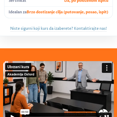
Sertifikat
Da, po položenom ispitu
Idealan za
Brzo dostizanje cilja (putovanje, posao, ispit)
Niste sigurni koji kurs da izaberete? Kontaktirajte nas!