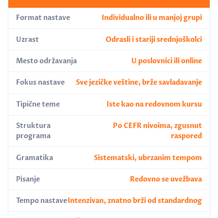
Format nastave
Individualno ili u manjoj grupi
Uzrast
Odrasli i stariji srednjoškolci
Mesto održavanja
U poslovnici ili online
Fokus nastave
Sve jezičke veštine, brže savladavanje
Tipične teme
Iste kao na redovnom kursu
Struktura
Po CEFR nivoima, zgusnut
programa
raspored
Gramatika
Sistematski, ubrzanim tempom
Pisanje
Redovno se uvežbava
Tempo nastave
Intenzivan, znatno brži od standardnog