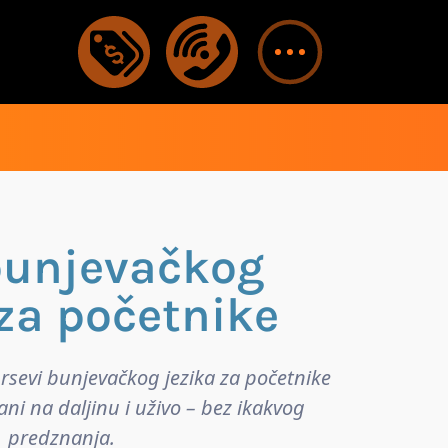
bunjevačkog
 za početnike
ursevi bunjevačkog jezika za početnike
ni na daljinu i uživo – bez ikakvog
predznanja.