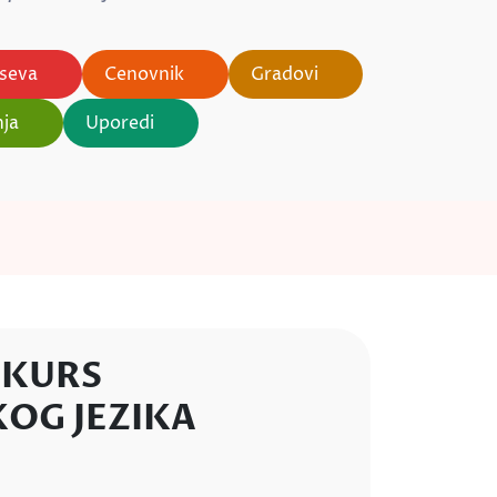
rseva
Cenovnik
Gradovi
nja
Uporedi
 KURS
OG JEZIKA