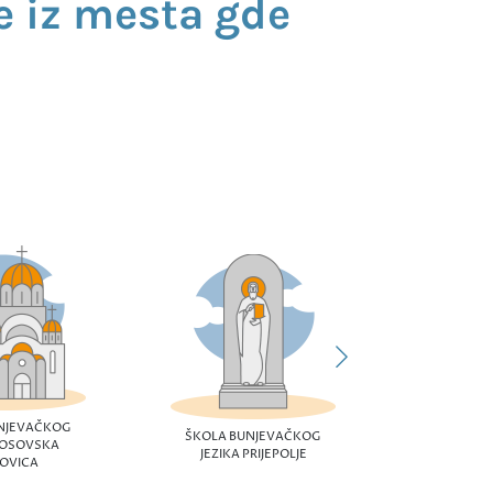
e iz mesta gde
ŠKOLA B
JEZIK
NJEVAČKOG
ŠKOLA BUNJEVAČKOG
KOSOVSKA
JEZIKA PRIJEPOLJE
OVICA