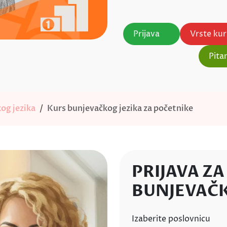
Prijava
Vrste ku
Pita
og jezika
Kurs bunjevačkog jezika za početnike
PRIJAVA ZA
BUNJEVAČK
Izaberite poslovnicu