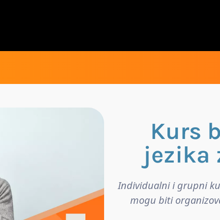
Kurs 
jezika
Individualni i grupni k
mogu biti organizova