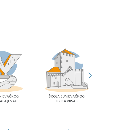
ŠKOLA B
JEZI
NJEVAČKOG
ŠKOLA BUNJEVAČKOG
RAGUJEVAC
JEZIKA VRŠAC