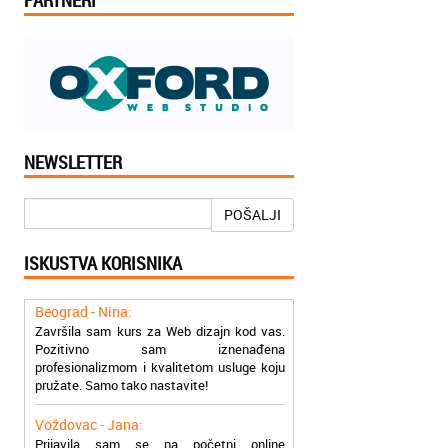
PARTNERI
NEWSLETTER
Beograd - Sonja:
Zajedno sam sa koleginicama iz firme
POŠALJI
pohađala poslovni office kurs u vašoj školi.
Sada smo uspešnije i u koraku sa mlađim
kolegama.
ISKUSTVA KORISNIKA
Beograd - Nina:
Završila sam kurs za Web dizajn kod vas.
Pozitivno sam iznenađena
profesionalizmom i kvalitetom usluge koju
pružate. Samo tako nastavite!
Voždovac - Jana:
Prijavila sam se na početni online
AutoDESK kurs kod vas. sve pohvale za tu