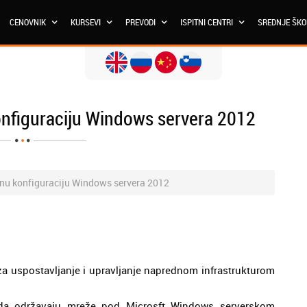
CENOVNIK
KURSEVI
PREVODI
ISPITNI CENTRI
SREDNJE ŠK
onfiguraciju Windows servera 2012
dnu konfiguraciju Windows servera 2012
a uspostavljanje i upravljanje naprednom infrastrukturom
 da održavaju mreže pod Microsft Windows serverskom