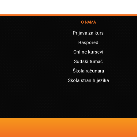
O NAMA
Prijava za kurs
Raspored
Online kursevi
Sudski tumač
Škola računara
Škola stranih jezika