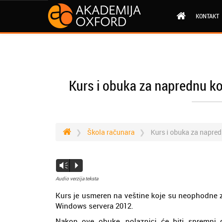
KONTAKT
Kurs i obuka za naprednu k
Škola računara
Kurs i obuka za napre
Vm
P
Audio verzija teksta
Kurs je usmeren na veštine koje su neophodne z
Windows servera 2012.
Nakon ove obuke, polaznici će biti spremni