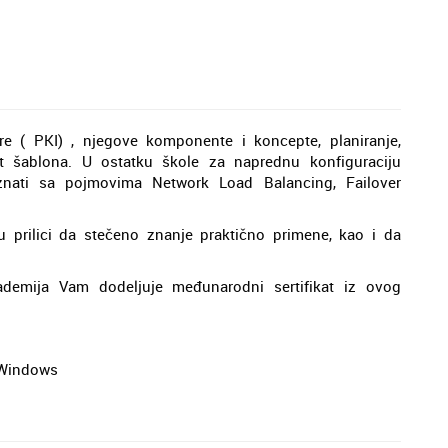
re ( PKI) , njegove komponente i koncepte, planiranje,
kat šablona. U ostatku škole za naprednu konfiguraciju
znati sa pojmovima Network Load Balancing, Failover
 prilici da stečeno znanje praktično primene, kao i da
demija Vam dodeljuje međunarodni sertifikat iz ovog
 Windows