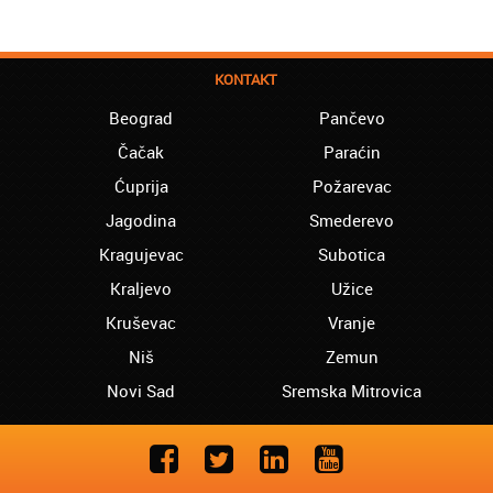
KONTAKT
Beograd
Pančevo
Čačak
Paraćin
Ćuprija
Požarevac
Jagodina
Smederevo
Kragujevac
Subotica
Kraljevo
Užice
Kruševac
Vranje
Niš
Zemun
Novi Sad
Sremska Mitrovica