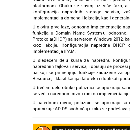
platformom. Obuka se sastoji iz više faza, a 
konfiguracija naprednih storage servisa, z
implementacija domena i lokacija, kao i generaln
U okviru prve faze, odnosno implementacije na
funkcija u Domain Name System-u, odnosno, 
Protokola(DHCP) sa serverom Windows 2012, kao 
kroz lekcije: Konfiguracija napredne DHCP 
implementacija IPAM.
U sledećem delu kursa za naprednu konfigura
napredniih fajlova i servisa, i opisuju se proces
na koji se primenjuju funkcije zadužene za opt
Resource, i klasifikacija datoteka i duplikati pod
U trećem delu obuke polaznici se upoznaju sa 
se već u narednom nivou radi na implementaciji i 
U narednom nivou, polaznici se upoznaju sa 
optimizuje AD DS saobraćaj i kako se podešava p