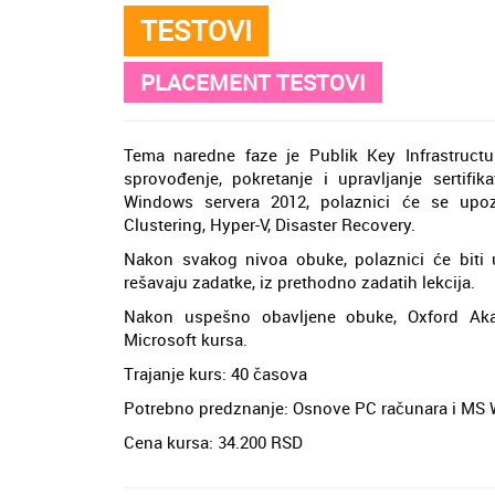
TESTOVI
PLACEMENT TESTOVI
Tema naredne faze je Publik Key Infrastructu
sprovođenje, pokretanje i upravljanje sertifi
Windows servera 2012, polaznici će se upo
Clustering, Hyper-V, Disaster Recovery.
Nakon svakog nivoa obuke, polaznici će biti u
rešavaju zadatke, iz prethodno zadatih lekcija.
Nakon uspešno obavljene obuke, Oxford Aka
Microsoft kursa.
Trajanje kurs: 40 časova
Potrebno predznanje: Osnove PC računara i MS
Cena kursa: 34.200 RSD