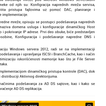
neke od njih su: Konfigracija naprednih mreža servisa,
aštita pristupa fajlovima uz pomoć DAC, planiranje i
e implementacije.
predne mreže, opisuju se postupci podešavanja naprednih
naziva domena usluga i konfiguracije dinamičkog Host
i pokrivanje IP adrese. Prvi deo obuke, biće predstavljen
osobine, Konfiguracija i podešavanje napredne DNS i
ciju Windows servera 2012, radi se na implementaciji
i podešavanja i upravljanja ISCSI i BranchCache, kao i način
imizaciju iskorišćenosti memorije kao što je File Server
ataka.
implementacijom dinamičkog pristupa kontrole (DAC), dok
distribuciji Aktivnog direktorijuma.
načinima podešavanja za AD DS sajtove, kao i kako se
raćenje AD DS replikacija.