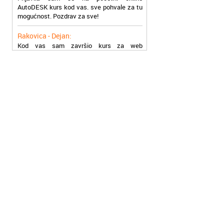
mogućnost. Pozdrav za sve!
Rakovica - Dejan:
Kod vas sam završio kurs za web
programiranje koji mi je mnogo pomogao da
nađem posao. hvala vam!
Slavija - Bogdan:
Pohađao sam kurs za SEO optimizaciju!
Prezadovoljan sam. Super ste, samo tako
nastavite!
Zvezdara - Mlađa:
Završio sam kurs programiranja C++! Dobio
sam posao zahvaljujući vama!
Zemun - Nestor:
Kod vas sam upisao kurs Java
programiranja, profesori su odlični i
kvelitetno prenose znanje. Pozdrav!
Čukarica - Anđelija:
Nisam mogla da nađem posao dugo, a onda