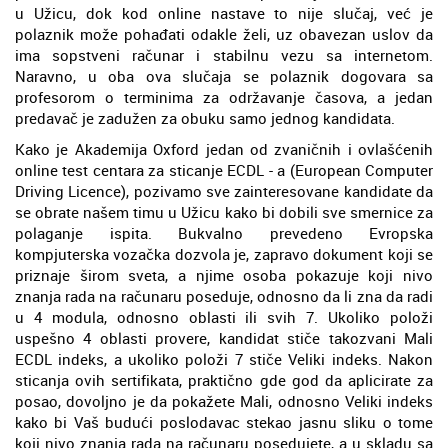
u Užicu, dok kod online nastave to nije slučaj, već je
polaznik može pohađati odakle želi, uz obavezan uslov da
ima sopstveni računar i stabilnu vezu sa internetom.
Naravno, u oba ova slučaja se polaznik dogovara sa
profesorom o terminima za održavanje časova, a jedan
predavač je zadužen za obuku samo jednog kandidata.
Kako je Akademija Oxford jedan od zvaničnih i ovlašćenih
online test centara za sticanje ECDL - a (European Computer
Driving Licence), pozivamo sve zainteresovane kandidate da
se obrate našem timu u Užicu kako bi dobili sve smernice za
polaganje ispita. Bukvalno prevedeno Evropska
kompjuterska vozačka dozvola je, zapravo dokument koji se
priznaje širom sveta, a njime osoba pokazuje koji nivo
znanja rada na računaru poseduje, odnosno da li zna da radi
u 4 modula, odnosno oblasti ili svih 7. Ukoliko položi
uspešno 4 oblasti provere, kandidat stiče takozvani Mali
ECDL indeks, a ukoliko položi 7 stiče Veliki indeks. Nakon
sticanja ovih sertifikata, praktično gde god da aplicirate za
posao, dovoljno je da pokažete Mali, odnosno Veliki indeks
kako bi Vaš budući poslodavac stekao jasnu sliku o tome
koji nivo znanja rada na računaru posedujete, a u skladu sa