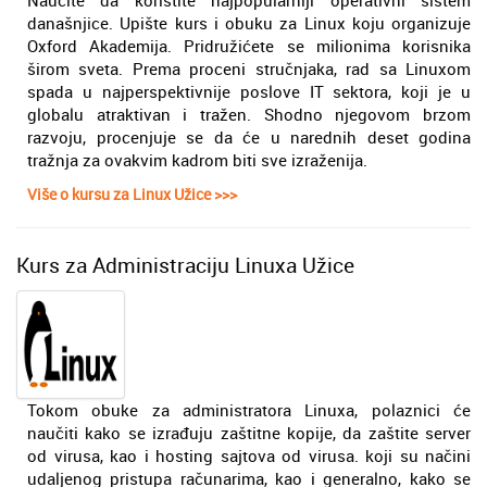
Naučite da koristite najpopularniji operativni sistem
današnjice. Upište kurs i obuku za Linux koju organizuje
Oxford Akademija. Pridružićete se milionima korisnika
širom sveta. Prema proceni stručnjaka, rad sa Linuxom
spada u najperspektivnije poslove IT sektora, koji je u
globalu atraktivan i tražen. Shodno njegovom brzom
razvoju, procenjuje se da će u narednih deset godina
tražnja za ovakvim kadrom biti sve izraženija.
Više o kursu za Linux Užice >>>
Kurs za Administraciju Linuxa Užice
Tokom obuke za administratora Linuxa, polaznici će
naučiti kako se izrađuju zaštitne kopije, da zaštite server
od virusa, kao i hosting sajtova od virusa. koji su načini
udaljenog pristupa računarima, kao i generalno, kako se