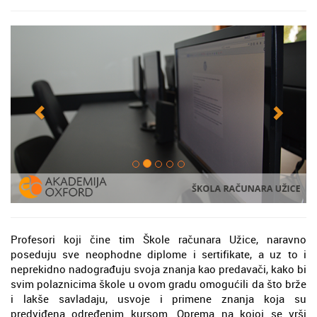
Profesori koji čine tim Škole računara Užice, naravno
poseduju sve neophodne diplome i sertifikate, a uz to i
neprekidno nadograđuju svoja znanja kao predavači, kako bi
svim polaznicima škole u ovom gradu omogućili da što brže
i lakše savladaju, usvoje i primene znanja koja su
predviđena određenim kursom. Oprema na kojoj se vrši