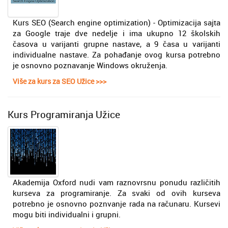
Kurs SEO (Search engine optimization) - Optimizacija sajta
za Google trаje dve nedelje i ima ukupno 12 školskih
čаsova u varijanti grupne nastave, a 9 časa u varijanti
individualne nastave. Za pohađanje ovog kursa potrebno
je osnovno poznavanje Windows okruženja.
Više za kurs za SEO Užice >>>
Kurs Programiranja Užice
Akademija Oxford nudi vam raznovrsnu ponudu različitih
kurseva za programiranje. Za svaki od ovih kurseva
potrebno je osnovno poznvanje rada na računaru. Kursevi
mogu biti individualni i grupni.