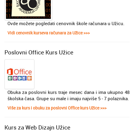
Ovde možete pogledati cenovnik škole računara u Užicu.
Vidi cenovnik kurseva računara za Užice >>>
Poslovni Office Kurs Užice
Obuka za poslovni kurs trаje mesec dana i ima ukupno 48
školska čаsa. Grupe su male i imaju najviše 5 - 7 polaznika.
Više za kurs i obuku za poslovni Office kurs Užice >>>
Kurs za Web Dizajn Užice