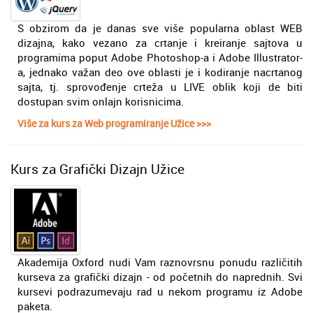
S obzirom da je danas sve više popularna oblast WEB
dizajna, kako vezano za crtanje i kreiranje sajtova u
programima poput Adobe Photoshop-a i Adobe Illustrator-
a, jednako važan deo ove oblasti je i kodiranje nacrtanog
sajta, tj. sprovođenje crteža u LIVE oblik koji de biti
dostupan svim onlajn korisnicima.
Više za kurs za Web programiranje Užice >>>
Kurs za Grafički Dizajn Užice
Akademija Oxford nudi Vam raznovrsnu ponudu različitih
kurseva za grafički dizajn - od početnih do naprednih. Svi
kursevi podrazumevaju rad u nekom programu iz Adobe
paketa.