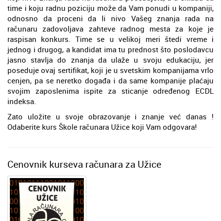
time i koju radnu poziciju može da Vam ponudi u kompaniji,
odnosno da proceni da li nivo Vašeg znanja rada na
računaru zadovoljava zahteve radnog mesta za koje je
raspisan konkurs. Time se u velikoj meri štedi vreme i
jednog i drugog, a kandidat ima tu prednost što poslodavcu
jasno stavlja do znanja da ulaže u svoju edukaciju, jer
poseduje ovaj sertifikat, koji je u svetskim kompanijama vrlo
cenjen, pa se neretko događa i da same kompanije plaćaju
svojim zaposlenima ispite za sticanje određenog ECDL
indeksa.
Zato uložite u svoje obrazovanje i znanje već danas !
Odaberite kurs Škole računara Užice koji Vam odgovara!
Cenovnik kurseva računara za Užice