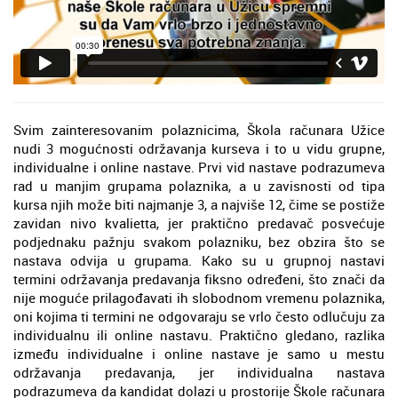
Svim zainteresovanim polaznicima, Škola računara Užice
nudi 3 mogućnosti održavanja kurseva i to u vidu grupne,
individualne i online nastave. Prvi vid nastave podrazumeva
rad u manjim grupama polaznika, a u zavisnosti od tipa
kursa njih može biti najmanje 3, a najviše 12, čime se postiže
zavidan nivo kvalietta, jer praktično predavač posvećuje
podjednaku pažnju svakom polazniku, bez obzira što se
nastava odvija u grupama. Kako su u grupnoj nastavi
termini održavanja predavanja fiksno određeni, što znači da
nije moguće prilagođavati ih slobodnom vremenu polaznika,
oni kojima ti termini ne odgovaraju se vrlo često odlučuju za
individualnu ili online nastavu. Praktično gledano, razlika
između individualne i online nastave je samo u mestu
održavanja predavanja, jer individualna nastava
podrazumeva da kandidat dolazi u prostorije Škole računara