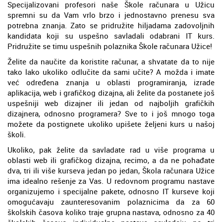
Specijalizovani profesori naše Škole računara u Užicu
spremni su da Vam vrlo brzo i jednostavno prenesu sva
potrebna znanja. Zato se pridružite hiljadama zadovoljnih
kandidata koji su uspešno savladali odabrani IT kurs.
Pridružite se timu uspešnih polaznika Škole računara Užice!
Želite da naučite da koristite računar, a shvatate da to nije
tako lako ukoliko odlučite da sami učite? A možda i imate
već određena znanja u oblasti programiranja, izrade
aplikacija, web i grafičkog dizajna, ali želite da postanete još
uspešniji web dizajner ili jedan od najboljih grafičkih
dizajnera, odnosno programera? Sve to i još mnogo toga
možete da postignete ukoliko upišete željeni kurs u našoj
školi.
Ukoliko, pak želite da savladate rad u više programa u
oblasti web ili grafičkog dizajna, recimo, a da ne pohađate
dva, tri ili više kurseva jedan po jedan, Škola računara Užice
ima idealno rešenje za Vas. U redovnom programu nastave
organizujemo i specijalne pakete, odnosno IT kurseve koji
omogućavaju zaunteresovanim polaznicima da za 60
školskih časova koliko traje grupna nastava, odnosno za 40