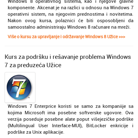
Windows 8 operativnog sistema, kao i njegove glavne
komponente. Akcenat je na razlici u odnosu na Windows 7
operativni sistem, na njegovim prednostima i novitetima.
Nakon ovog kursa, polaznici će biti osposobljeni da
samoostalno administriraju Windows 8 računare na mreži.
Više o kursu za upravljanje i održavanje Windows 8 Užice >>>
Kurs za podršku i rešavanje problema Windows
7 za preduzeća Užice
Windows 7 Enterprice koristi se samo za kompaniije sa
kojima Microsoft ima posebne softverske ugovore. Ova
verzija poseduje posebne alate poput višejezičke podrške
(Multilingual User Interface-MUI), BitLocker enkricije i
podrške za Unix aplikacije.