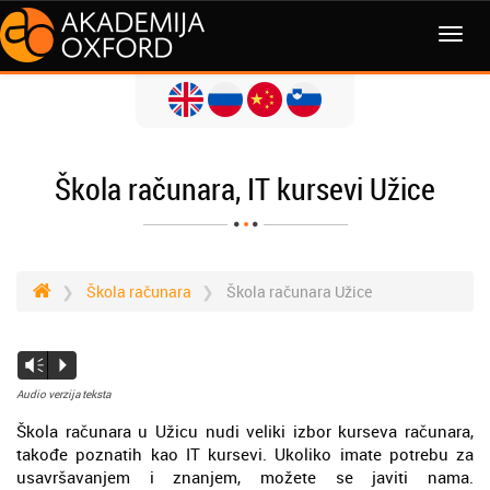
Škola računara, IT kursevi Užice
Škola računara
Škola računara Užice
Vm
P
Audio verzija teksta
Škola računara u Užicu nudi veliki izbor kurseva računara,
takođe poznatih kao IT kursevi. Ukoliko imate potrebu za
usavršavanjem i znanjem, možete se javiti nama.