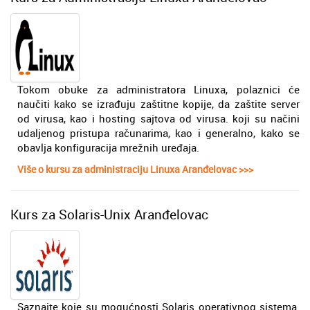
Tokom obuke za administratora Linuxa, polaznici će
naučiti kako se izrađuju zaštitne kopije, da zaštite server
od virusa, kao i hosting sajtova od virusa. koji su načini
udaljenog pristupa računarima, kao i generalno, kako se
obavlja konfiguracija mrežnih uređaja.
Više o kursu za administraciju Linuxa Aranđelovac >>>
Kurs za Solaris-Unix Aranđelovac
Saznajte koje su mogućnosti Solaris operativnog sistema.