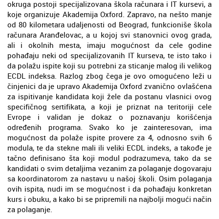
okruga postoji specijalizovana škola računara i IT kursevi, a
koje organizuje Akademija Oxford. Zapravo, na nešto manje
od 80 kilometara udaljenosti od Beograd, funkcioniše škola
računara Aranđelovac, a u kojoj svi stanovnici ovog grada,
ali i okolnih mesta, imaju mogućnost da cele godine
pohađaju neki od specijalizovanih IT kurseva, te isto tako i
da polažu ispite koji su potrebni za sticanje malog ili velikog
ECDL indeksa. Razlog zbog čega je ovo omogućeno leži u
činjenici da je upravo Akademija Oxford zvanično ovlašćena
za ispitivanje kandidata koji žele da postanu vlasnici ovog
specifičnog sertifikata, a koji je priznat na teritoriji cele
Evrope i validan je dokaz o poznavanju korišćenja
određenih programa. Svako ko je zainteresovan, ima
mogućnost da polaže ispite provere za 4, odnosno svih 6
modula, te da stekne mali ili veliki ECDL indeks, a takođe je
tačno definisano šta koji modul podrazumeva, tako da se
kandidati o svim detaljima vezanim za polaganje dogovaraju
sa koordinatorom za nastavu u našoj školi. Osim polaganja
ovih ispita, nudi im se mogućnost i da pohađaju konkretan
kurs i obuku, a kako bi se pripremili na najbolji mogući način
za polaganje.