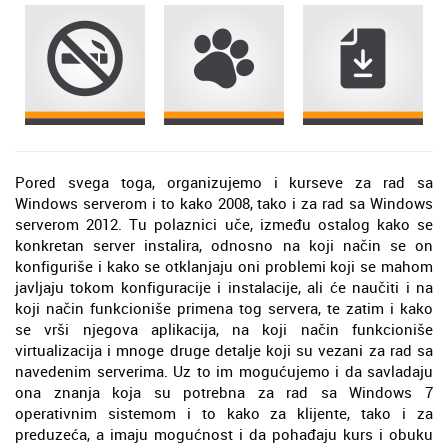
Pored svega toga, organizujemo i kurseve za rad sa
Windows serverom i to kako 2008, tako i za rad sa Windows
serverom 2012. Tu polaznici uče, između ostalog kako se
konkretan server instalira, odnosno na koji način se on
konfiguriše i kako se otklanjaju oni problemi koji se mahom
javljaju tokom konfiguracije i instalacije, ali će naučiti i na
koji način funkcioniše primena tog servera, te zatim i kako
se vrši njegova aplikacija, na koji način funkcioniše
virtualizacija i mnoge druge detalje koji su vezani za rad sa
navedenim serverima. Uz to im mogućujemo i da savladaju
ona znanja koja su potrebna za rad sa Windows 7
operativnim sistemom i to kako za klijente, tako i za
preduzeća, a imaju mogućnost i da pohađaju kurs i obuku