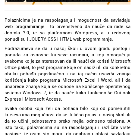
Polaznicima je na raspolaganju i mogućnost da savladaju
web programiranje i to prvenstveno da nauče da rade sa
Joomla 3.0, te sa platformom Wordpress, a u redovnoj
ponudi su i JQUERY, CSS i HTML web programiranje.
Podrazumeva se da u našoj školi u ovom gradu postoji i
ponuda za osnovne kurseve računara, a koji omogućuju
svakome ko je zainteresovan da ili nauči da koristi Microsoft
Office paket, to jest programe koje on sadrži ili da konkretnu
obuku pohađa pojedinačno i na taj način usavrši znanja
korišćenja kako programa Microsoft Excel i Word, ali i da
unaprede znanja koja se odnose na korišćenje operativnog
sistema Windows 7, te da nauče kako funkcioniše Outlook
Express i Microsoft Access.
Svaka osoba koja želi da pohađa bilo koji od pomenutih
kurseva ima mogućnost da se ili lično prijavi u našoj školi ili
da to učini jednostavno preko mejla, odnosno telefona. A
isto tako, polaznicima su na raspolaganju i različite vrste
nastave, te osim što mogu da odabranu oblast savladaju