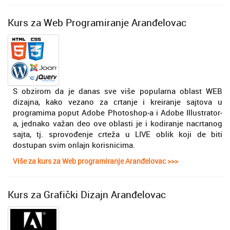
Kurs za Web Programiranje Aranđelovac
S obzirom da je danas sve više popularna oblast WEB
dizajna, kako vezano za crtanje i kreiranje sajtova u
programima poput Adobe Photoshop-a i Adobe Illustrator-
a, jednako važan deo ove oblasti je i kodiranje nacrtanog
sajta, tj. sprovođenje crteža u LIVE oblik koji de biti
dostupan svim onlajn korisnicima.
Više za kurs za Web programiranje Aranđelovac >>>
Kurs za Grafički Dizajn Aranđelovac