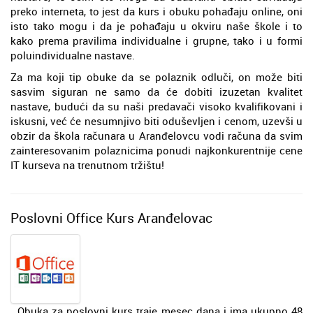
preko interneta, to jest da kurs i obuku pohađaju online, oni
isto tako mogu i da je pohađaju u okviru naše škole i to
kako prema pravilima individualne i grupne, tako i u formi
poluindividualne nastave.
Za ma koji tip obuke da se polaznik odluči, on može biti
sasvim siguran ne samo da će dobiti izuzetan kvalitet
nastave, budući da su naši predavači visoko kvalifikovani i
iskusni, već će nesumnjivo biti oduševljen i cenom, uzevši u
obzir da škola računara u Aranđelovcu vodi računa da svim
zainteresovanim polaznicima ponudi najkonkurentnije cene
IT kurseva na trenutnom tržištu!
Poslovni Office Kurs Aranđelovac
Obuka za poslovni kurs trаje mesec dana i ima ukupno 48