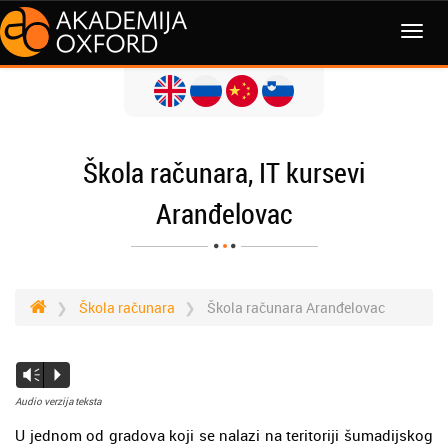
Škola računara, IT kursevi
Aranđelovac
Škola računara
Škola računara Aranđelovac
Vm
P
Audio verzija teksta
U jednom od gradova koji se nalazi na teritoriji šumadijskog