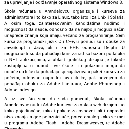
za upravljanje i održavanje operativnog sistema Windows 8.
Škola računara u Aranđelovcu organizuje i kurseve za
administratora i to kako za Linux, tako isto i za Unix i Solaris.
A osim toga, zainteresovanim kandidatima nudimo i
mogućnost da nauče, odnosno da na najbolji mogući način
unaprede znanja koja imaju, vezano za programiranje. Sem
kursa za programski jezik C i C++, u ponudi su i obuke za
JavaScript i Java, ali i za PHP, odnosno Delphi. U
mogućnosti su da pohađaju kurs za rad sa bazom podataka
u NET aplikacijama, a oblast grafičkog dizajna je takođe
zastupljena u ponudi ove škole. Tu polaznici mogu da
odluče da li će da pohađaju specijalizovani paket kurseva za
početni, odnosno napredni nivo ili će, pak odvojeno da
pohađaju obuku za Adobe Illustrator, Adobe Photoshop i
Adobe Indesign.
A uz sve što smo do sada pomenuli, škola računara
Aranđelovac nudi i Adobe kurseve za oblast web dizajna i to
kako pojedinačno, tako i pakete za osnovni, ali i napredni
nivo znanja, a gde polaznici uče, pored ostalog kako se radi
u programu Adobe Flash i Adobe Dreamweaver, te Adobe
Fireworks.