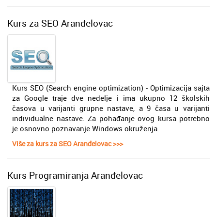
Kurs za SEO Aranđelovac
Kurs SEO (Search engine optimization) - Optimizacija sajta
za Google trаje dve nedelje i ima ukupno 12 školskih
čаsova u varijanti grupne nastave, a 9 časa u varijanti
individualne nastave. Za pohađanje ovog kursa potrebno
je osnovno poznavanje Windows okruženja.
Više za kurs za SEO Aranđelovac >>>
Kurs Programiranja Aranđelovac