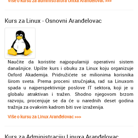
Više o kursu za administratora Unixa Aranđelovac >>>
Kurs za Linux - Osnovni Aranđelovac
Naučite da koristite najpopularniji operativni sistem
današnjice. Upište kurs i obuku za Linux koju organizuje
Oxford Akademija. Pridružićete se milionima korisnika
širom sveta. Prema proceni stručnjaka, rad sa Linuxom
spada u najperspektivnije poslove IT sektora, koji je u
globalu atraktivan i tražen. Shodno njegovom brzom
razvoju, procenjuje se da će u narednih deset godina
tražnja za ovakvim kadrom biti sve izraženija.
Više o kursu za Linux Aranđelovac >>>
Kurs za Administraciju Linuxa Aranđelovac