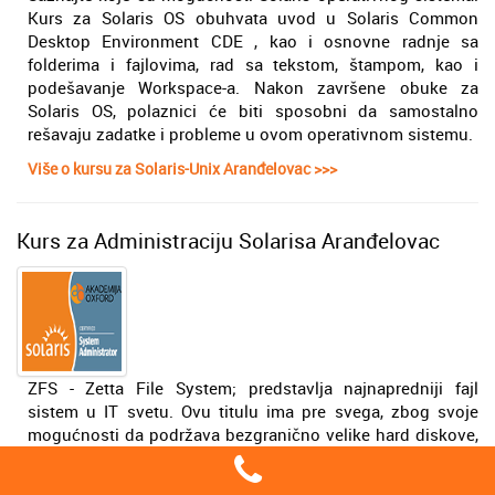
Kurs za Solaris OS obuhvata uvod u Solaris Common
Desktop Environment CDE , kao i osnovne radnje sa
folderima i fajlovima, rad sa tekstom, štampom, kao i
podešavanje Workspace-a. Nakon završene obuke za
Solaris OS, polaznici će biti sposobni da samostalno
rešavaju zadatke i probleme u ovom operativnom sistemu.
Više o kursu za Solaris-Unix Aranđelovac >>>
Kurs za Administraciju Solarisa Aranđelovac
ZFS - Zetta File System; predstavlja najnapredniji fajl
sistem u IT svetu. Ovu titulu ima pre svega, zbog svoje
mogućnosti da podržava bezgranično velike hard diskove,
kao i zbog svoje opcije “snapshot”. ZFS se, između
ostalog, pokazao kao najbrži fajl sistem u mnogim