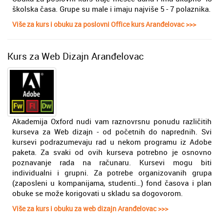
školska čаsa. Grupe su male i imaju najviše 5 - 7 polaznika.
Više za kurs i obuku za poslovni Office kurs Aranđelovac >>>
Kurs za Web Dizajn Aranđelovac
Akademija Oxford nudi vam raznovrsnu ponudu različitih
kurseva za Web dizajn - od početnih do naprednih. Svi
kursevi podrazumevaju rad u nekom programu iz Adobe
paketa. Za svaki od ovih kurseva potrebno je osnovno
poznavanje rada na računaru. Kursevi mogu biti
individualni i grupni. Za potrebe organizovanih grupa
(zaposleni u kompanijama, studenti…) fond časova i plan
obuke se može korigovati u skladu sa dogovorom.
Više za kurs i obuku za web dizajn Aranđelovac >>>