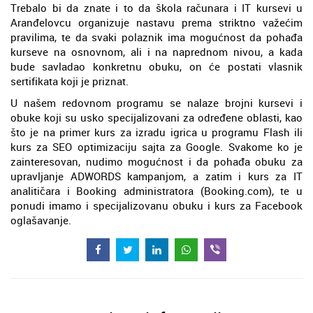
Trebalo bi da znate i to da škola računara i IT kursevi u
Aranđelovcu organizuje nastavu prema striktno važećim
pravilima, te da svaki polaznik ima mogućnost da pohađa
kurseve na osnovnom, ali i na naprednom nivou, a kada
bude savladao konkretnu obuku, on će postati vlasnik
sertifikata koji je priznat.
U našem redovnom programu se nalaze brojni kursevi i
obuke koji su usko specijalizovani za određene oblasti, kao
što je na primer kurs za izradu igrica u programu Flash ili
kurs za SEO optimizaciju sajta za Google. Svakome ko je
zainteresovan, nudimo mogućnost i da pohađa obuku za
upravljanje ADWORDS kampanjom, a zatim i kurs za IT
analitičara i Booking administratora (Booking.com), te u
ponudi imamo i specijalizovanu obuku i kurs za Facebook
oglašavanje.