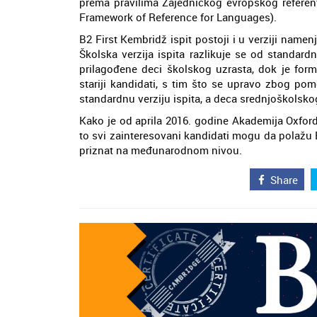
prema pravilima Zajedničkog evropskog referen
Framework of Reference for Languages).
B2 First Kembridž ispit postoji i u verziji name
Školska verzija ispita razlikuje se od standar
prilagođene deci školskog uzrasta, dok je forma
stariji kandidati, s tim što se upravo zbog po
standardnu verziju ispita, a deca srednjoškolskog
Kako je od aprila 2016. godine Akademija Oxford
to svi zainteresovani kandidati mogu da polažu B2
priznat na međunarodnom nivou.
Share