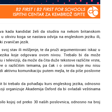
eva kada kandidat želi da studira na nekom britanskom
u okviru koga se nastava odvija na engleskom jeziku ili,
ski zvaničan jezik.
svoj stav ili mišljenje, te da pruži argumentovani iskaz u
 jezika koje odgovara ovom nivou. Trebalo bi da može
 i televiziji, da može da čita duže tekstove različite vrste,
ve o različitim temama, pa čak i o onima koje mu nisu
i aktivnu komunikaciju putem mejla, te da piše poslovne
pit bi trebalo da pohađaju kurs engleskog jezika, odnosno
koji organizuje Akademija Oxford da bi ovladali veštinama
bilo kojoj od preko 30 naših poslovnica, odnosno na broj