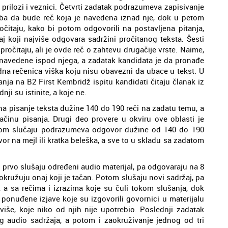
 prilozi i veznici. Četvrti zadatak podrazumeva zapisivanje
eba da bude reč koja je navedena iznad nje, dok u petom
očitaju, kako bi potom odgovorili na postavljena pitanja,
 koji najviše odgovara sadržini pročitanog teksta. Šesti
pročitaju, ali je ovde reč o zahtevu drugačije vrste. Naime,
u navedene ispod njega, a zadatak kandidata je da pronađe
jedna rečenica viška koju nisu obavezni da ubace u tekst. U
nja na B2 First Kembridž ispitu kandidati čitaju članak iz
ji su istinite, a koje ne.
na pisanje teksta dužine 140 do 190 reči na zadatu temu, a
ačinu pisanja. Drugi deo provere u okviru ove oblasti je
ovom slučaju podrazumeva odgovor dužine od 140 do 190
ovor na mejl ili kratka beleška, a sve to u skladu sa zadatom
i prvo slušaju određeni audio materijal, pa odgovaraju na 8
okružuju onaj koji je tačan. Potom slušaju novi sadržaj, pa
 a sa rečima i izrazima koje su čuli tokom slušanja, dok
onuđene izjave koje su izgovorili govornici u materijalu
e više, koje niko od njih nije upotrebio. Poslednji zadatak
 audio sadržaja, a potom i zaokruživanje jednog od tri