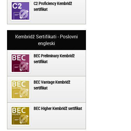
C2 Proficiency Kembridž
sertifikat
Kembridž Sertifikati - Poslovni
engleski
BEC Preliminary Kembridž
sertifikat
BEC Vantage Kembridž
sertifikat
BEC Higher Kembridž sertifikat