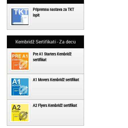
Pripremna nastava za TKT
ispit
Kembridž Sertifikati - Za decu
Pre A1 Starters Kembridž
sertifikat
A1 Movers Kembridž sertifikat
A2 Flyers Kembridž sertifikat