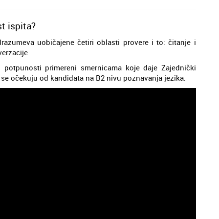
t ispita?
razumeva uobičajene četiri oblasti provere i to: čitanje i
verzacije.
u potpunosti primereni smernicama koje daje Zajednički
ja se očekuju od kandidata na B2 nivu poznavanja jezika.