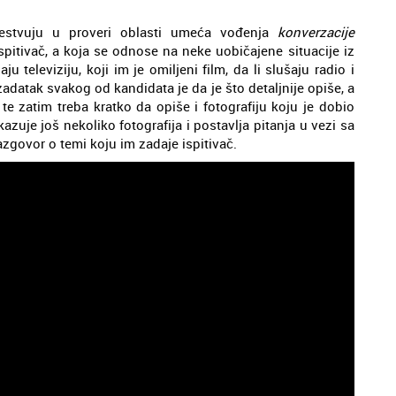
čestvuju u proveri oblasti umeća vođenja
konverzacije
spitivač, a koja se odnose na neke uobičajene situacije iz
ju televiziju, koji im je omiljeni film, da li slušaju radio i
 zadatak svakog od kandidata je da je što detaljnije opiše, a
te zatim treba kratko da opiše i fotografiju koju je dobio
azuje još nekoliko fotografija i postavlja pitanja u vezi sa
zgovor o temi koju im zadaje ispitivač.