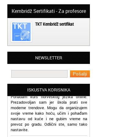
Kembridž Sertifikati - Za profesore
TKT Kembridž sertifikat
Beograd - Slavica:
Završila sam kurs rumunskog jezika kod
NEWSLETTER
vas, ekipa vam je super, profesori odlični a
cene pristupačne. Pozdrav iz Beograda
Beograd - Miloš:
Pohadam kurs norveškog jezika online.
ISKUSTVA KORISNIKA
Prezadovoljan sam jer škola prati sve
moderne trendove. Mogu da organizujem
svoje vreme kako hoću, učim i pohađam
nastavu od kuće i ne gubim vreme na
prevoz po gradu. Odlični ste, samo tako
nastavite.
Beograd - Milica: