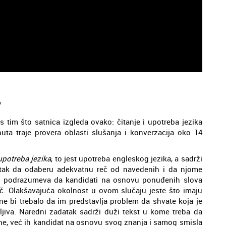
?
s tim što satnica izgleda ovako: čitanje i upotreba jezika
uta traje provera oblasti slušanja i konverzacija oko 14
 upotreba jezika
, to jest upotreba engleskog jezika, a sadrži
atak da odaberu adekvatnu reč od navedenih i da njome
ak podrazumeva da kandidati na osnovu ponuđenih slova
č. Olakšavajuća okolnost u ovom slučaju jeste što imaju
ne bi trebalo da im predstavlja problem da shvate koja je
očljiva. Naredni zadatak sadrži duži tekst u kome treba da
ene, već ih kandidat na osnovu svog znanja i samog smisla