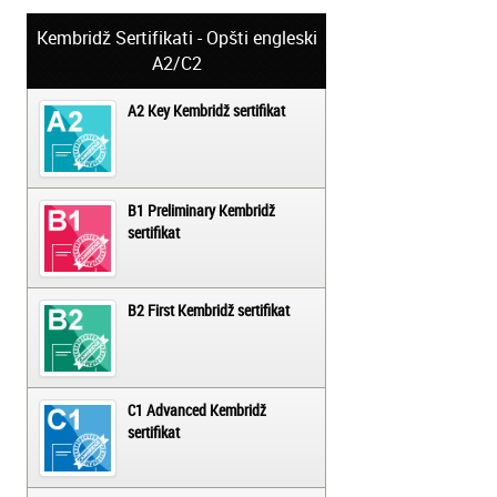
Kembridž Sertifikati - Opšti engleski
A2/C2
A2 Key Kembridž sertifikat
B1 Preliminary Kembridž
sertifikat
B2 First Kembridž sertifikat
C1 Advanced Kembridž
sertifikat