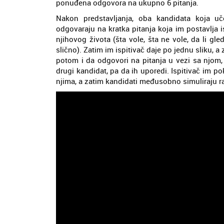
ponuđena odgovora na ukupno 6 pitanja.
Nakon predstavljanja, oba kandidata koja u
odgovaraju na kratka pitanja koja im postavlja i
njihovog života (šta vole, šta ne vole, da li gleda
slično). Zatim im ispitivač daje po jednu sliku, a
potom i da odgovori na pitanja u vezi sa njom, 
drugi kandidat, pa da ih uporedi. Ispitivač im pok
njima, a zatim kandidati međusobno simuliraju ra