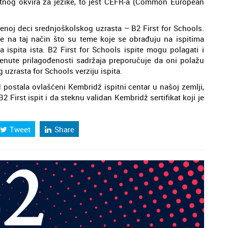
tnog okvira za jezike, to jest CEFR-a (Common European
njenoj deci srednjoškolskog uzrasta – B2 First for Schools.
dne na taj način što su teme koje se obrađuju na ispitima
 ispita ista. B2 First for Schools ispite mogu polagati i
menute prilagođenosti sadržaja preporučuje da oni polažu
 uzrasta for Schools verziju ispita.
 postala ovlašćeni Kembridž ispitni centar u našoj zemlji,
 First ispit i da steknu validan Kembridž sertifikat koji je
Tweet
Share