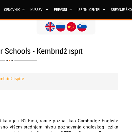
CENOVNIK
KURSEVI
PREVODI
ISPITNI CENTRI
SREDNJE ŠK
for Schools - Kembridž ispit
embridž ispite
ikata je i B2 First, ranije poznat kao Cambridge English:
dnosno višem srednjem nivou poznavanja engleskog jezika