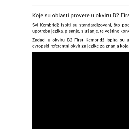
Koje su oblasti provere u okviru B2 Firs
Svi Kembridž ispiti su standardizovani, što pod
upotreba jezika, pisanje, slušanje, te veštine kon
Zadaci u okviru B2 First Kembridž ispita su 
evropski referentni okvir za jezike za znanja ko