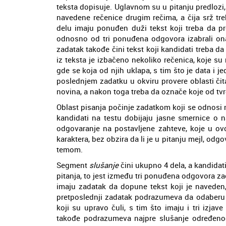
teksta dopisuje. Uglavnom su u pitanju predlozi,
navedene rečenice drugim rečima, a čija srž tr
delu imaju ponuđen duži tekst koji treba da pr
odnosno od tri ponuđena odgovora izabrali onaj
zadatak takođe čini tekst koji kandidati treba da 
iz teksta je izbačeno nekoliko rečenica, koje s
gde se koja od njih uklapa, s tim što je data i 
poslednjem zadatku u okviru provere oblasti čita
novina, a nakon toga treba da označe koje od tvrdn
Oblast pisanja počinje zadatkom koji se odnosi 
kandidati na testu dobijaju jasne smernice o n
odgovaranje na postavljene zahteve, koje u 
karaktera, bez obzira da li je u pitanju mejl, odg
temom.
Segment
slušanje
čini ukupno 4 dela, a kandidat
pitanja, to jest između tri ponuđena odgovora za
imaju zadatak da dopune tekst koji je naveden,
pretposlednji zadatak podrazumeva da odaberu p
koji su upravo čuli, s tim što imaju i tri izjav
takođe podrazumeva najpre slušanje određenog