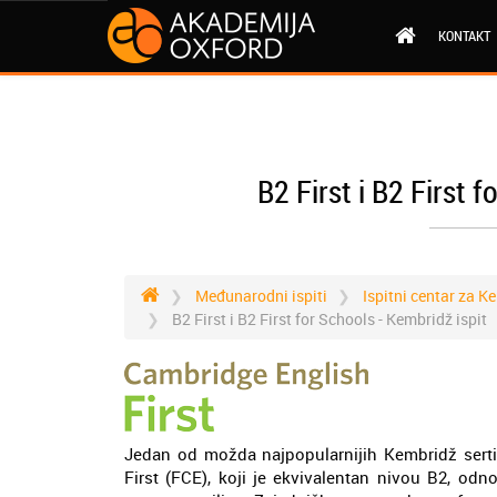
KONTAKT
B2 First i B2 First 
Međunarodni ispiti
Ispitni centar za K
B2 First i B2 First for Schools - Kembridž ispit
Jedan od možda najpopularnijih Kembridž sertif
First (FCE), koji je ekvivalentan nivou B2, o