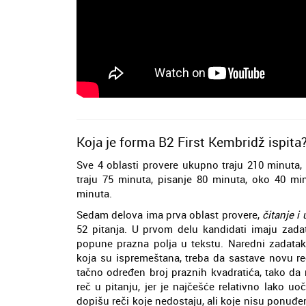
Koja je forma B2 First Kembridž ispita
Sve 4 oblasti provere ukupno traju 210 minuta, 
traju 75 minuta, pisanje 80 minuta, oko 40 min
minuta.
Sedam delova ima prva oblast provere,
čitanje i
52 pitanja. U prvom delu kandidati imaju zad
popune prazna polja u tekstu. Naredni zadat
koja su ispremeštana, treba da sastave novu re
tačno određen broj praznih kvadratića, tako da 
reč u pitanju, jer je najčešće relativno lako u
dopišu reči koje nedostaju, ali koje nisu ponuđ