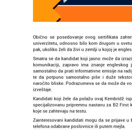
Obično se posedovanje ovog sertifikata zaht
univerzitetu, odnosno bilo kom drugom u svetu 
pak, ukoliko želi da živi u zemlji u kojoj je engle
Smatra se da kandidat koji jasno može da izrazi 
komunikaciji, zapravo ima znanje engleskog
samostalno da prati informativne emisije na radiju
te da potpuno samostalno piše i duže teksto
naročito bliske. Podrazumeva se da može da vod
izveštaje.
Kandidati koji žele da polažu ovaj Kembridž is
specijalizovanu pripremnu nastavu za B2 First 
koje se zahtevaju na testu.
Zainteresovani kandidati mogu da se prijave u 
telefona odabrane poslovnice ili putem mejla.