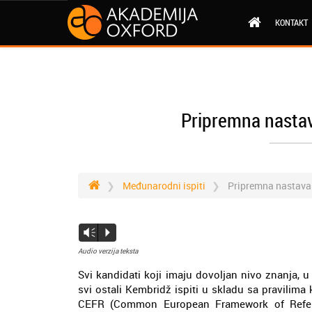
KONTAKT
Pripremna nastav
Međunarodni ispiti
Pripremna nastava 
Vm
P
Audio verzija teksta
Svi kandidati koji imaju dovoljan nivo znanja, 
svi ostali Kembridž ispiti u skladu sa pravilima 
CEFR (Common European Framework of Refere