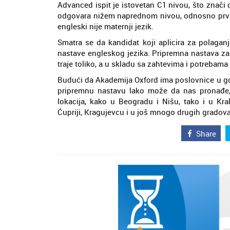
Advanced ispit je istovetan C1 nivou, što znači 
odgovara nižem naprednom nivou, odnosno prvo
engleski nije maternji jezik.
Smatra se da kandidat koji aplicira za polagan
nastave engleskog jezika. Pripremna nastava z
traje toliko, a u skladu sa zahtevima i potrebama 
Budući da Akademija Oxford ima poslovnice u go
pripremnu nastavu lako može da nas pronađe, 
lokacija, kako u Beogradu i Nišu, tako i u Kra
Ćupriji, Kragujevcu i u još mnogo drugih gradova
Share