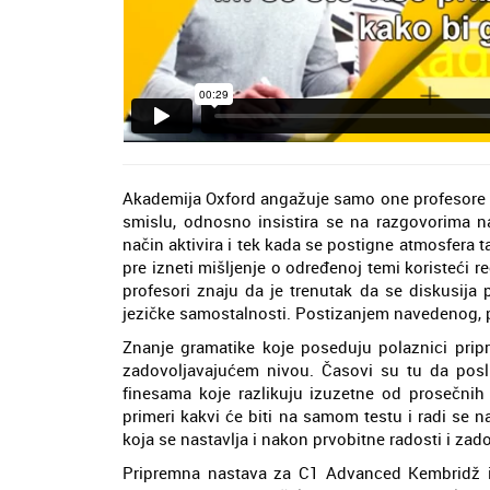
Akademija Oxford angažuje samo one profesore k
smislu, odnosno insistira se na razgovorima na
način aktivira i tek kada se postigne atmosfera
pre izneti mišljenje o određenoj temi koristeći 
profesori znaju da je trenutak da se diskusija
jezičke samostalnosti. Postizanjem navedenog, po
Znanje gramatike koje poseduju polaznici pri
zadovoljavajućem nivou. Časovi su tu da pos
finesama koje razlikuju izuzetne od prosečni
primeri kakvi će biti na samom testu i radi se n
koja se nastavlja i nakon prvobitne radosti i za
Pripremna nastava za C1 Advanced Kembridž is