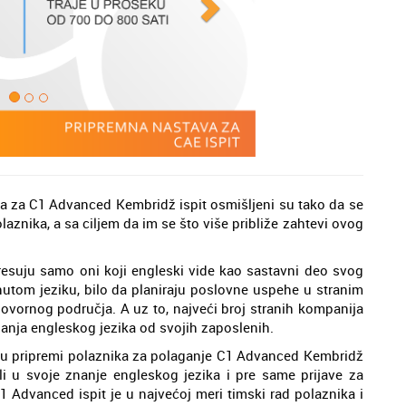
ava za C1 Advanced Kembridž ispit osmišljeni su tako da se
znika, a sa ciljem da im se što više približe zahtevi ovog
resuju samo oni koji engleski vide kao sastavni deo svog
nutom jeziku, bilo da planiraju poslovne uspehe u stranim
ovornog područja. A uz to, najveći broj stranih kompanija
nanja engleskog jezika od svojih zaposlenih.
ju pripremi polaznika za polaganje C1 Advanced Kembridž
ali u svoje znanje engleskog jezika i pre same prijave za
 Advanced ispit je u najvećoj meri timski rad polaznika i