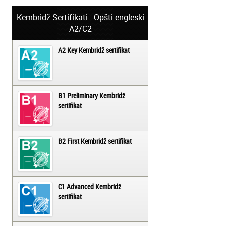
Kembridž Sertifikati - Opšti engleski
A2/C2
A2 Key Kembridž sertifikat
B1 Preliminary Kembridž
sertifikat
B2 First Kembridž sertifikat
C1 Advanced Kembridž
sertifikat