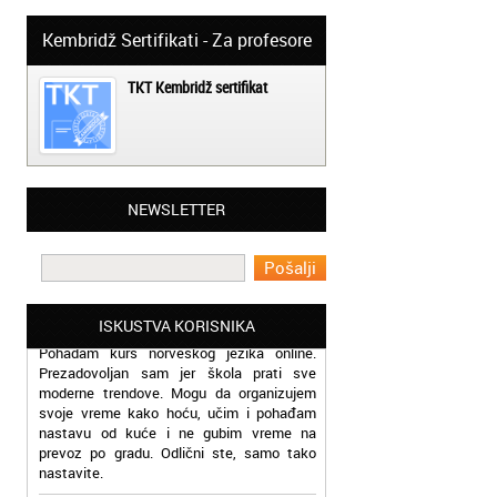
Kembridž Sertifikati - Za profesore
TKT Kembridž sertifikat
Beograd - Slavica:
NEWSLETTER
Završila sam kurs rumunskog jezika kod
vas, ekipa vam je super, profesori odlični a
cene pristupačne. Pozdrav iz Beograda
Beograd - Miloš:
Pohadam kurs norveškog jezika online.
ISKUSTVA KORISNIKA
Prezadovoljan sam jer škola prati sve
moderne trendove. Mogu da organizujem
svoje vreme kako hoću, učim i pohađam
nastavu od kuće i ne gubim vreme na
prevoz po gradu. Odlični ste, samo tako
nastavite.
Beograd - Milica: