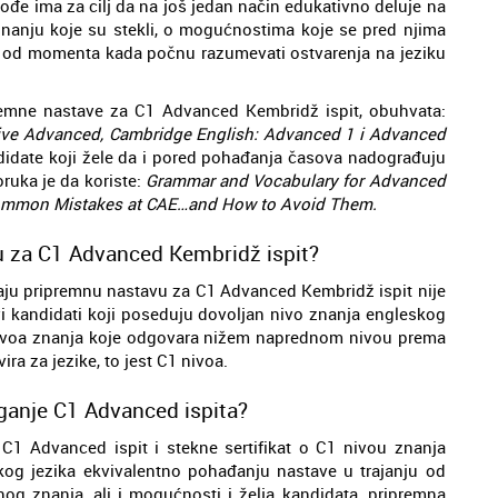
kođe ima za cilj da na još jedan način edukativno deluje na
 znanju koje su stekli, o mogućnostima koje se pred njima
riva od momenta kada počnu razumevati ostvarenja na jeziku
premne nastave za C1 Advanced Kembridž ispit, obuhvata:
ve Advanced, Cambridge English: Advanced 1 i Advanced
didate koji žele da i pored pohađanja časova nadograđuju
ruka je da koriste:
Grammar and Vocabulary for Advanced
Common Mistakes at CAE…and How to Avoid Them.
 za C1 Advanced Kembridž ispit?
ju pripremnu nastavu za C1 Advanced Kembridž ispit nije
i kandidati koji poseduju dovoljan nivo znanja engleskog
 nivoa znanja koje odgovara nižem naprednom nivou prema
a za jezike, to jest C1 nivoa.
aganje C1 Advanced ispita?
e C1 Advanced ispit i stekne sertifikat o C1 nivou znanja
og jezika ekvivalentno pohađanju nastave u trajanju od
nog znanja, ali i mogućnosti i želja kandidata, pripremna