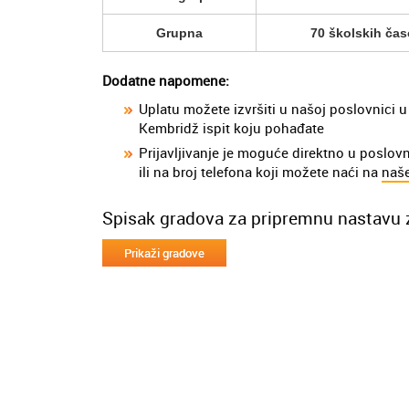
Grupna
70 školskih ča
Dodatne napomene:
Uplatu možete izvršiti u našoj poslovnici 
Kembridž ispit koju pohađate
Prijavljivanje je moguće direktno u poslov
ili na broj telefona koji možete naći na
naš
Spisak gradova za pripremnu nastavu 