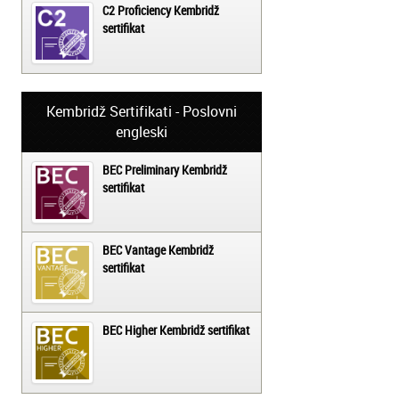
C2 Proficiency Kembridž
sertifikat
Kembridž Sertifikati - Poslovni
engleski
BEC Preliminary Kembridž
sertifikat
BEC Vantage Kembridž
sertifikat
BEC Higher Kembridž sertifikat