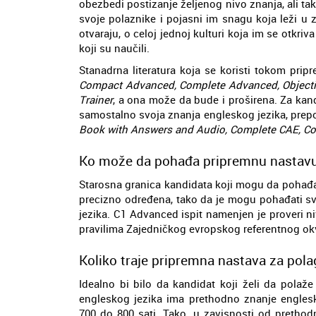
obezbedi postizanje željenog nivo znanja, ali ta
svoje polaznike i pojasni im snagu koja leži u
otvaraju, o celoj jednoj kulturi koja im se otk
koji su naučili.
Stanadrna literatura koja se koristi tokom pri
Compact Advanced, Complete Advanced, Objecti
Trainer
, a ona može da bude i proširena. Za kan
samostalno svoja znanja engleskog jezika, prepo
Book with Answers and Audio, Complete CAE, 
Ko može da pohađa pripremnu nastavu
Starosna granica kandidata koji mogu da pohađa
precizno određena, tako da je mogu pohađati sv
jezika. C1 Advanced ispit namenjen je proveri
pravilima Zajedničkog evropskog referentnog okvir
Koliko traje pripremna nastava za pol
Idealno bi bilo da kandidat koji želi da polaž
engleskog jezika ima prethodno znanje englesk
700 do 800 sati. Tako, u zavisnosti od prethod