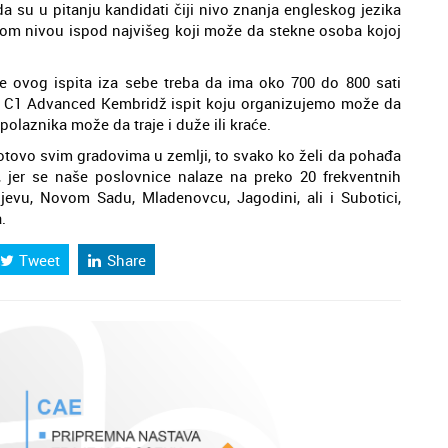
da su u pitanju kandidati čiji nivo znanja engleskog jezika
m nivou ispod najvišeg koji može da stekne osoba kojoj
je ovog ispita iza sebe treba da ima oko 700 do 800 sati
a C1 Advanced Kembridž ispit koju organizujemo može da
polaznika može da traje i duže ili kraće.
tovo svim gradovima u zemlji, to svako ko želi da pohađa
jer se naše poslovnice nalaze na preko 20 frekventnih
ljevu, Novom Sadu, Mladenovcu, Jagodini, ali i Subotici,
.
Tweet
Share