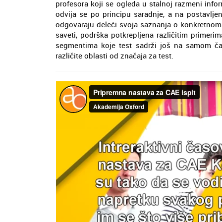
profesora koji se ogleda u stalnoj razmeni infor
odvija se po principu saradnje, a na postavlje
odgovaraju deleći svoja saznanja o konkretnom 
saveti, podrška potkrepljena različitim primer
segmentima koje test sadrži još na samom ča
različite oblasti od značaja za test.