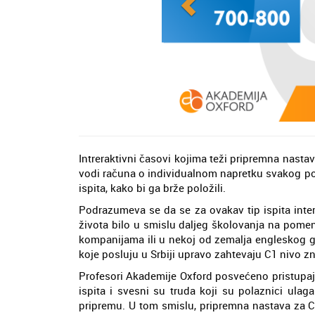
Intreraktivni časovi kojima teži pripremna nast
vodi računa o individualnom napretku svakog pola
ispita, kako bi ga brže položili.
Podrazumeva se da se za ovakav tip ispita inte
života bilo u smislu daljeg školovanja na pome
kompanijama ili u nekoj od zemalja engleskog g
koje posluju u Srbiji upravo zahtevaju C1 nivo z
Profesori Akademije Oxford posvećeno pristupa
ispita i svesni su truda koji su polaznici ulag
pripremu. U tom smislu, pripremna nastava za C1