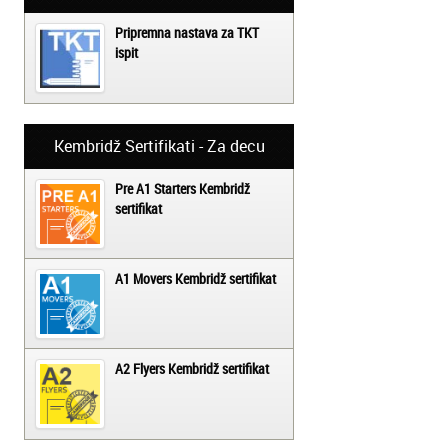
Pripremna nastava za TKT
ispit
Kembridž Sertifikati - Za decu
Pre A1 Starters Kembridž
sertifikat
A1 Movers Kembridž sertifikat
A2 Flyers Kembridž sertifikat