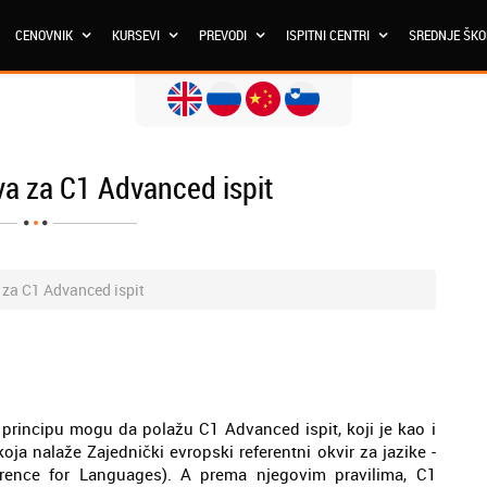
CENOVNIK
KURSEVI
PREVODI
ISPITNI CENTRI
SREDNJE ŠK
a za C1 Advanced ispit
za C1 Advanced ispit
u principu mogu da polažu C1 Advanced ispit, koji je kao i
koja nalaže Zajednički evropski referentni okvir za jazike -
nce for Languages). A prema njegovim pravilima, C1