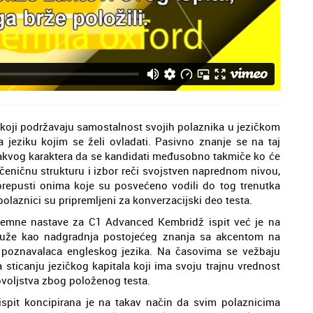
oji podržavaju samostalnost svojih polaznika u jezičkom
 jeziku kojim se želi ovladati. Pasivno znanje se na taj
 takvog karaktera da se kandidati međusobno takmiče ko će
rečeničnu strukturu i izbor reči svojstven naprednom nivou,
 prepusti onima koje su posvećeno vodili do tog trenutka
laznici su pripremljeni za konverzacijski deo testa.
premne nastave za C1 Advanced Kembridž ispit već je na
luže kao nadgradnja postojećeg znanja sa akcentom na
h poznavalaca engleskog jezika. Na časovima se vežbaju
a sticanju jezičkog kapitala koji ima svoju trajnu vrednost
dovoljstva zbog položenog testa.
pit koncipirana je na takav način da svim polaznicima