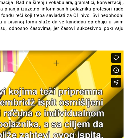
macija. Rad na širenju vokabulara, gramatici, konverzaciji,
na pitanja izuzetno informisanih polaznika profesori rado
fondu reči koji treba savladati za C1 nivo. Svi neophodni
ima u pisanoj formi služe da se kandidati oprobaju u svim
su, odnosno časovima, jer časovi sukcesivno pokrivaju