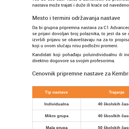
nastava može trajati i duže ili kraće od navedeno
Mesto i termini održavanja nastave
Da bi grupna pripremna nastava za C1 Advanced
se prijavi dovoljan broj polaznika, to jest da se
izvršili prijavu se obaveštavaju na za to propi
koji u ovom slučaju nisu podložni promeni.
Kandidati koji pohađaju poluindividualnu ili 
direktno dogovore sa svojim profesorima.
Cenovnik pripremne nastave za Kembri
Tip nastave
Trajanje
Individualna
40 školskih ča
Mikro grupa
40 škoslkih ča
Mala grupa
50 školskih ča