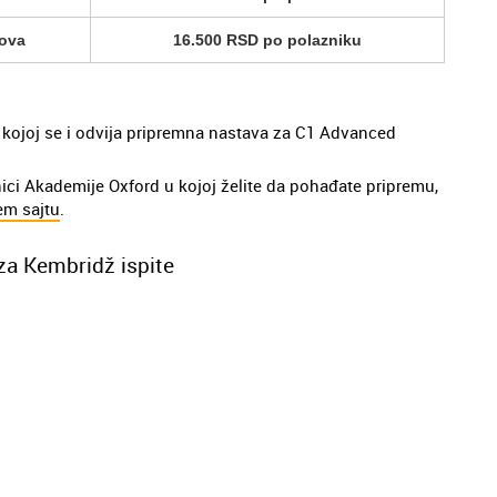
sova
16.500 RSD po polazniku
u kojoj se i odvija pripremna nastava za C1 Advanced
nici Akademije Oxford u kojoj želite da pohađate pripremu,
em sajtu
.
za Kembridž ispite