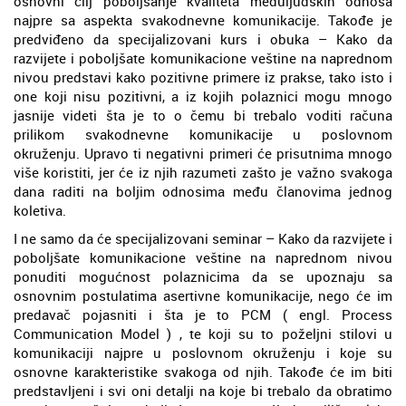
osnovni cilj poboljšanje kvaliteta međuljudskih odnosa
najpre sa aspekta svakodnevne komunikacije. Takođe je
predviđeno da specijalizovani kurs i obuka – Kako da
razvijete i poboljšate komunikacione veštine na naprednom
nivou predstavi kako pozitivne primere iz prakse, tako isto i
one koji nisu pozitivni, a iz kojih polaznici mogu mnogo
jasnije videti šta je to o čemu bi trebalo voditi računa
prilikom svakodnevne komunikacije u poslovnom
okruženju. Upravo ti negativni primeri će prisutnima mnogo
više koristiti, jer će iz njih razumeti zašto je važno svakoga
dana raditi na boljim odnosima među članovima jednog
koletiva.
I ne samo da će specijalizovani seminar – Kako da razvijete i
poboljšate komunikacione veštine na naprednom nivou
ponuditi mogućnost polaznicima da se upoznaju sa
osnovnim postulatima asertivne komunikacije, nego će im
predavač pojasniti i šta je to PCM ( engl. Process
Communication Model ) , te koji su to poželjni stilovi u
komunikaciji najpre u poslovnom okruženju i koje su
osnovne karakteristike svakoga od njih. Takođe će im biti
predstavljeni i svi oni detalji na koje bi trebalo da obratimo