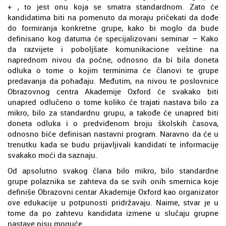
+ , to jest onu koja se smatra standardnom. Zato će
kandidatima biti na pomenuto da moraju pričekati da dođe
do formiranja konkretne grupe, kako bi moglo da bude
definisano kog datuma će specijalizovani seminar – Kako
da razvijete i poboljšate komunikacione veštine na
naprednom nivou da počne, odnosno da bi bila doneta
odluka o tome o kojim terminima će članovi te grupe
predavanja da pohađaju. Međutim, na nivou te poslovnice
Obrazovnog centra Akademije Oxford će svakako biti
unapred odlučeno o tome koliko će trajati nastava bilo za
mikro, bilo za standardnu grupu, a takođe će unapred biti
doneta odluka i o predviđenom broju školskih časova,
odnosno biće definisan nastavni program. Naravno da će u
trenutku kada se budu prijavljivali kandidati te informacije
svakako moći da saznaju.
Od apsolutno svakog člana bilo mikro, bilo standardne
grupe polaznika se zahteva da se svih onih smernica koje
definiše Obrazovni centar Akademije Oxford kao organizator
ove edukacije u potpunosti pridržavaju. Naime, stvar je u
tome da po zahtevu kandidata izmene u slučaju grupne
nastave nisu moguće.