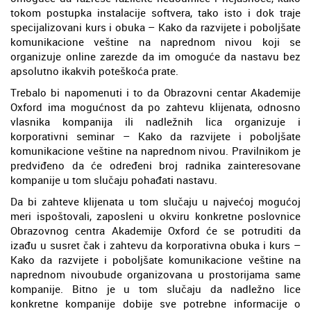
tokom postupka instalacije softvera, tako isto i dok traje
specijalizovani kurs i obuka – Kako da razvijete i poboljšate
komunikacione veštine na naprednom nivou koji se
organizuje online zarezde da im omoguće da nastavu bez
apsolutno ikakvih poteškoća prate.
Trebalo bi napomenuti i to da Obrazovni centar Akademije
Oxford ima mogućnost da po zahtevu klijenata, odnosno
vlasnika kompanija ili nadležnih lica organizuje i
korporativni seminar – Kako da razvijete i poboljšate
komunikacione veštine na naprednom nivou. Pravilnikom je
predviđeno da će određeni broj radnika zainteresovane
kompanije u tom slučaju pohađati nastavu.
Da bi zahteve klijenata u tom slučaju u najvećoj mogućoj
meri ispoštovali, zaposleni u okviru konkretne poslovnice
Obrazovnog centra Akademije Oxford će se potruditi da
izađu u susret čak i zahtevu da korporativna obuka i kurs –
Kako da razvijete i poboljšate komunikacione veštine na
naprednom nivoubude organizovana u prostorijama same
kompanije. Bitno je u tom slučaju da nadležno lice
konkretne kompanije dobije sve potrebne informacije o