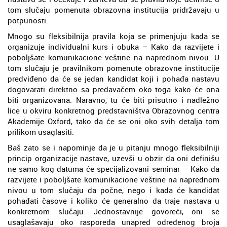
tom slučaju pomenuta obrazovna institucija pridržavaju u
potpunosti.
Mnogo su fleksibilnija pravila koja se primenjuju kada se
organizuje individualni kurs i obuka – Kako da razvijete i
poboljšate komunikacione veštine na naprednom nivou. U
tom slučaju je pravilnikom pomenute obrazovne institucije
predviđeno da će se jedan kandidat koji i pohađa nastavu
dogovarati direktno sa predavačem oko toga kako će ona
biti organizovana. Naravno, tu će biti prisutno i nadležno
lice u okviru konkretnog predstavništva Obrazovnog centra
Akademije Oxford, tako da će se oni oko svih detalja tom
prilikom usaglasiti.
Baš zato se i napominje da je u pitanju mnogo fleksibilniji
princip organizacije nastave, uzevši u obzir da oni definišu
ne samo kog datuma će specijalizovani seminar – Kako da
razvijete i poboljšate komunikacione veštine na naprednom
nivou u tom slučaju da počne, nego i kada će kandidat
pohađati časove i koliko će generalno da traje nastava u
konkretnom slučaju. Jednostavnije govoreći, oni se
usaglašavaju oko rasporeda unapred određenog broja