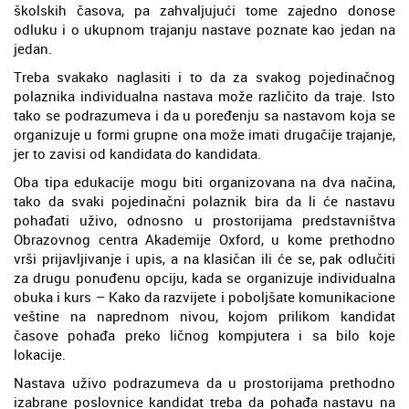
školskih časova, pa zahvaljujući tome zajedno donose
odluku i o ukupnom trajanju nastave poznate kao jedan na
jedan.
Treba svakako naglasiti i to da za svakog pojedinačnog
polaznika individualna nastava može različito da traje. Isto
tako se podrazumeva i da u poređenju sa nastavom koja se
organizuje u formi grupne ona može imati drugačije trajanje,
jer to zavisi od kandidata do kandidata.
Oba tipa edukacije mogu biti organizovana na dva načina,
tako da svaki pojedinačni polaznik bira da li će nastavu
pohađati uživo, odnosno u prostorijama predstavništva
Obrazovnog centra Akademije Oxford, u kome prethodno
vrši prijavljivanje i upis, a na klasičan ili će se, pak odlučiti
za drugu ponuđenu opciju, kada se organizuje individualna
obuka i kurs – Kako da razvijete i poboljšate komunikacione
veštine na naprednom nivou, kojom prilikom kandidat
časove pohađa preko ličnog kompjutera i sa bilo koje
lokacije.
Nastava uživo podrazumeva da u prostorijama prethodno
izabrane poslovnice kandidat treba da pohađa nastavu na