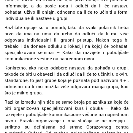
informacije, a da posle toga i odluči da li će nastavu
pohađati uživo ili onlajn, odnosno da li će to učiniti u formi
individualne ili nastave u grupi.
Različite opcije su u ponudi, tako da svaki polaznik treba
prvo da ima na umu da treba da odluči da li mu više
odgovara individualni ili grupni pristup. Nakon toga bi
trebalo i da donese odluku o lokaciji na kojoj će pohađati
specijalizovani seminar – Kako da razvijete i poboljšate
komunikacione veštine na naprednom nivou.
Konkretno, ako neko odabere nastavu da pohađa u grupi,
takođe će biti u obavezi i da odluči da li će to učiniti u okviru
standardne, to jest grupe koja je poznata pod nazivom 4 + ,
odnosno da li mu možda više odgovara manja grupa, kao
što je mikro grupa.
Razlika između njih tiče se samo broja polaznika za koje će
biti organizovan specijalizovani kurs i obuka – Kako da
razvijete i poboljšate komunikacione veštine na naprednom
nivou. Pravila organizacije u oba slučaja se ne menjaju i
striktno su definisana od strane Obrazovnog centra