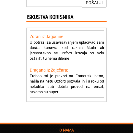
POŠALJI
Milica iz Beograda:
Zahvaljujuću akademiji Oxford ja se
zaposlila, hvala svima, super ste
ISKUSTVA KORISNIKA
Zoran iz Jagodine:
U potrazi za usavršavanjem uplaćivao sam
dosta kurseva kod raznih škola ali
jednostavno se Oxford izdvaja od svih
ostalih, tu nema dileme
Dragana iz Zaječara:
Trebao mi je prevod na Francuski hitno,
našla na netu Oxford pozvala ih i u roku od
nekoliko sati dobila prevod na email,
stvarno su super
Petar iz Paraćina:
Završio kurs za automehaničara, zaposlio
se, ja ljudi ne znam šta bi radio sada da ne
postojite, Hvala Vam
Natasa iz Kraljeva:
Najbolji knjigovodstveni program! Sa
O NAMA