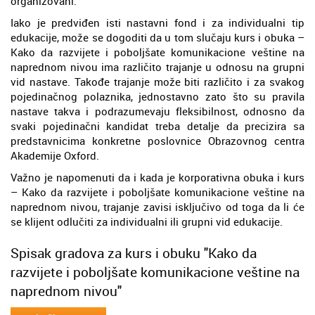
organizovani.
Iako je predviđen isti nastavni fond i za individualni tip
edukacije, može se dogoditi da u tom slučaju kurs i obuka –
Kako da razvijete i poboljšate komunikacione veštine na
naprednom nivou ima različito trajanje u odnosu na grupni
vid nastave. Takođe trajanje može biti različito i za svakog
pojedinačnog polaznika, jednostavno zato što su pravila
nastave takva i podrazumevaju fleksibilnost, odnosno da
svaki pojedinačni kandidat treba detalje da precizira sa
predstavnicima konkretne poslovnice Obrazovnog centra
Akademije Oxford.
Važno je napomenuti da i kada je korporativna obuka i kurs
– Kako da razvijete i poboljšate komunikacione veštine na
naprednom nivou, trajanje zavisi isključivo od toga da li će
se klijent odlučiti za individualni ili grupni vid edukacije.
Spisak gradova za kurs i obuku "Kako da
razvijete i poboljšate komunikacione veštine na
naprednom nivou"