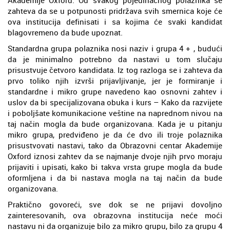
Akademije Oxford. Od svakog pojedinačnog polaznika se
zahteva da se u potpunosti pridržava svih smernica koje će
ova institucija definisati i sa kojima će svaki kandidat
blagovremeno da bude upoznat.
Standardna grupa polaznika nosi naziv i grupa 4 + , budući
da je minimalno potrebno da nastavi u tom slučaju
prisustvuje četvoro kandidata. Iz tog razloga se i zahteva da
prvo toliko njih izvrši prijavljivanje, jer je formiranje i
standardne i mikro grupe navedeno kao osnovni zahtev i
uslov da bi specijalizovana obuka i kurs – Kako da razvijete
i poboljšate komunikacione veštine na naprednom nivou na
taj način mogla da bude organizovana. Kada je u pitanju
mikro grupa, predviđeno je da će dvo ili troje polaznika
prisustvovati nastavi, tako da Obrazovni centar Akademije
Oxford iznosi zahtev da se najmanje dvoje njih prvo moraju
prijaviti i upisati, kako bi takva vrsta grupe mogla da bude
oformljena i da bi nastava mogla na taj način da bude
organizovana.
Praktično govoreći, sve dok se ne prijavi dovoljno
zainteresovanih, ova obrazovna institucija neće moći
nastavu ni da organizuje bilo za mikro grupu, bilo za grupu 4