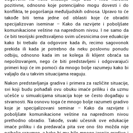
pozitivne, odnosno koje potencijalno mogu dovesti i do
konflikta, te pogoršanja međuljudskih odnosa. Upravo to će
takođe biti tema jedne od oblasti koje će obraditi
specijalizovan iseminar – Kako da razvijete i poboljšate
komunikacione veštine na naprednom nivou. I ne samo da
će biti teorijski predtsvaljeno svim učesnicima ove eduakcije
kako bi trebalo da odgovore kada ih, recimo sagovonok
prekida ili kada je potrebno da neku poslovnu ponudu
odbiju, odnosno kada im se kolega ili klijent obraća sa
nepoštovanjem, nego će biti predstavljeni i odgovarajući
primeri koji će im pomoći da mnogo bolje razumeju kako bi
valjajlo da u takvim situacijama reaguju.
Nakon predstavljanja gradiva i primera za različite situacije,
svi koji budu pohađali ovu obuku imaće priliku i da uzmu
učešće u simualcijama situacija koje se često događaju u
stvarnosti. Na osnovu toga će mnogo bolje razumeti gradivo
koje je specijalizovani seminar – Kako da razvijete i
poboljšate komunikacione veštine na naprednom nivou
prethodno obradio. Takođe, svaki učesnik ove edukacije
imaće priliku i da predavača pita sve ono što možda nije
najbolje razumeo, a kako bi mu bilo mnogo jasnije gradivo i