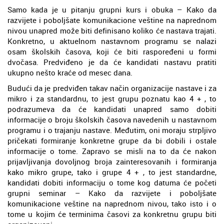
Samo kada je u pitanju grupni kurs i obuka – Kako da
razvijete i poboljšate komunikacione veštine na naprednom
nivou unapred može biti definisano koliko će nastava trajati.
Konkretno, u aktuelnom nastavnom programu se nalazi
osam školskih časova, koji će biti raspoređeni u formi
dvočasa. Predviđeno je da će kandidati nastavu pratiti
ukupno nešto kraće od mesec dana.
Budući da je predviđen takav način organizacije nastave i za
mikro i za standardnu, to jest grupu poznatu kao 4 + , to
podrazumeva da će kandidati unapred samo dobiti
informacije o broju školskih časova navedenih u nastavnom
programu i o trajanju nastave. Međutim, oni moraju strpljivo
pričekati formiranje konkretne grupe da bi dobili i ostale
informacije o tome. Zapravo se misli na to da će nakon
prijavljivanja dovoljnog broja zainteresovanih i formiranja
kako mikro grupe, tako i grupe 4 + , to jest standardne,
kandidati dobiti informaciju o tome kog datuma će početi
grupni seminar – Kako da razvijete i poboljšate
komunikacione veštine na naprednom nivou, tako isto i o
tome u kojim će terminima časovi za konkretnu grupu biti