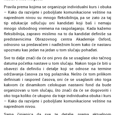
Pravila prema kojima se organizuje individualni kurs i obuka
– Kako da razvijete i poboljšate komunikacione veštine na
naprednom nivou su mnogo fleksibilnija, pa se zato za taj
tip edukacije odlučuju oni kandidati koji baš i nemaju
mnogo slobodnog vremena na raspolaganju. Kada kažemo
fleksibilnija, zapravo mislimo na to da kandidat definiše sa
predstavnicima Obrazovnog centra Akademije Oxford,
odnosno sa predavačem i nadležnim licem kako će nastavu
upoznatu kao jedan na jedan u tom slučaju pohađati.
Sve to dalje znači da će oni prvo da se usaglase oko tačnog
datuma početka nastave u tom slučaju. Nakon toga će biti u
obavezi da definišu i detalje koji se odnose na termine
održavanja časova za tog polaznika. Nešto će tom prilikom
definisati i raspored časova, oni će se usaglasiti oko toga
kakvom će dinamikom celokupan nastavni fond da bude
organizovan u tom slučaju, što znači da će se dogovoriti i
oko toga koliko će ukupno da traje individualna obuka i kurs
– Kako da razvijete i poboljšate komunikacione veštine na
naprednom nivou.
Sama činjenica da sve te detalje, prema aktuelnom