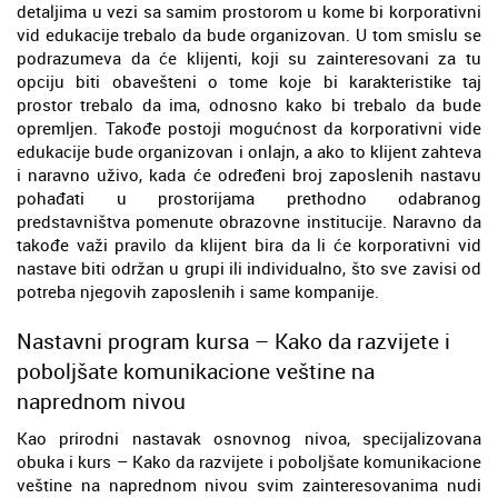
detaljima u vezi sa samim prostorom u kome bi korporativni
vid edukacije trebalo da bude organizovan. U tom smislu se
podrazumeva da će klijenti, koji su zainteresovani za tu
opciju biti obavešteni o tome koje bi karakteristike taj
prostor trebalo da ima, odnosno kako bi trebalo da bude
opremljen. Takođe postoji mogućnost da korporativni vide
edukacije bude organizovan i onlajn, a ako to klijent zahteva
i naravno uživo, kada će određeni broj zaposlenih nastavu
pohađati u prostorijama prethodno odabranog
predstavništva pomenute obrazovne institucije. Naravno da
takođe važi pravilo da klijent bira da li će korporativni vid
nastave biti održan u grupi ili individualno, što sve zavisi od
potreba njegovih zaposlenih i same kompanije.
Nastavni program kursa – Kako da razvijete i
poboljšate komunikacione veštine na
naprednom nivou
Kao prirodni nastavak osnovnog nivoa, specijalizovana
obuka i kurs – Kako da razvijete i poboljšate komunikacione
veštine na naprednom nivou svim zainteresovanima nudi