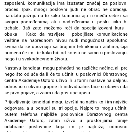
zaposleni, komunikacija ima izuzetan značaj za poslovni
proces. Ipak, mnogi poslovni ljudi ne obrać ne obraćaju
naročito pažnju na to kako komuniciraju i između sebe i sa
svojim podređenima, ali i nadređenima u poslu, iako bi
trebalo. Baš zato možemo reći da specijalizovani kurs i
obuka – Kako da razvijete i poboljšate komunikacione
veštine na naprednom nivou nudi mogućnost apsolutno
svima da se upoznaju sa brojnim tehnikama i alatima, čija
primena će im i te kako biti od koristi ne samo u poslovanju,
nego i u svakodnevnom životu.
Nastavu kandidati mogu pohađati na različite načine, ali pre
nego što odluče da li će to učiniti u poslovnici Obrazovnog
centra Akademije Oxford uživo ili u formi nastave na daljinu,
odnosno u okviru grupne ili individualne, biće u obavezi da
se prvo prijave, a zatim i da pristupe upisu.
Prijavljivanje kandidati mogu izvršiti na način koji im najviše
odgovara, a u ponudi su tri opcije. Najpre to mogu učiniti
putem telefona najbliže poslovnice Obrazovnog centra
Akademije Oxford, zatim uživo u prostorijama ranije
odabrane poslovnice koja im je najbliža, odnosno