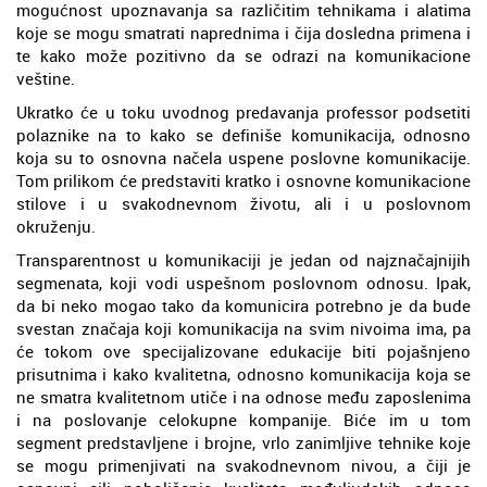
mogućnost upoznavanja sa različitim tehnikama i alatima
koje se mogu smatrati naprednima i čija dosledna primena i
te kako može pozitivno da se odrazi na komunikacione
veštine.
Ukratko će u toku uvodnog predavanja professor podsetiti
polaznike na to kako se definiše komunikacija, odnosno
koja su to osnovna načela uspene poslovne komunikacije.
Tom prilikom će predstaviti kratko i osnovne komunikacione
stilove i u svakodnevnom životu, ali i u poslovnom
okruženju.
Transparentnost u komunikaciji je jedan od najznačajnijih
segmenata, koji vodi uspešnom poslovnom odnosu. Ipak,
da bi neko mogao tako da komunicira potrebno je da bude
svestan značaja koji komunikacija na svim nivoima ima, pa
će tokom ove specijalizovane edukacije biti pojašnjeno
prisutnima i kako kvalitetna, odnosno komunikacija koja se
ne smatra kvalitetnom utiče i na odnose među zaposlenima
i na poslovanje celokupne kompanije. Biće im u tom
segment predstavljene i brojne, vrlo zanimljive tehnike koje
se mogu primenjivati na svakodnevnom nivou, a čiji je