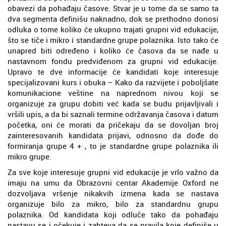
obavezi da pohađaju časove. Stvar je u tome da se samo ta
dva segmenta definišu naknadno, dok se prethodno donosi
odluka o tome koliko će ukupno trajati grupni vid edukacije,
što se tiče i mikro i standardne grupe polaznika. Isto tako će
unapred biti određeno i koliko će časova da se nađe u
nastavnom fondu predviđenom za grupni vid edukacije.
Upravo te dve informacije će kandidati koje interesuje
specijalizovani kurs i obuka – Kako da razvijete i poboljšate
komunikacione veštine na naprednom nivou koji se
organizuje za grupu dobiti već kada se budu prijavljivali i
vršili upis, a da bi saznali termine održavanja časova i datum
početka, oni će morati da pričekaju da se dovoljan broj
zainteresovanih kandidata prijavi, odnosno da dođe do
formiranja grupe 4 + , to je standardne grupe polaznika ili
mikro grupe.
Za sve koje interesuje grupni vid edukacije je vrlo važno da
imaju na umu da Obrazovni centar Akademije Oxford ne
dozvoljava vršenje nikakvih izmena kada se nastava
organizuje bilo za mikro, bilo za standardnu grupu
polaznika. Od kandidata koji odluče tako da pohađaju
nastavu se i očekuje i zahteva da se pravila koje definiše u