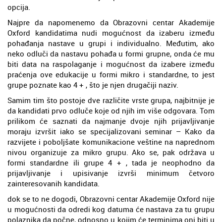
opcija.
Najpre da napomenemo da Obrazovni centar Akademije
Oxford kandidatima nudi mogućnost da izaberu između
pohađanja nastave u grupi i individualno. Međutim, ako
neko odluči da nastavu pohađa u formi grupne, onda će mu
biti data na raspolaganje i mogućnost da izabere između
praćenja ove edukacije u formi mikro i standardne, to jest
grupe poznate kao 4 + , što je njen drugačiji naziv.
Samim tim što postoje dve različite vrste grupa, najbitnije je
da kandidati prvo odluče koje od njih im više odgovara. Tom
prilikom će saznati da najmanje dvoje njih prijavljivanje
moraju izvršit iako se specijalizovani seminar – Kako da
razvijete i poboljšate komunikacione veštine na naprednom
nivou organizuje za mikro grupu. Ako se, pak održava u
formi standardne ili grupe 4 + , tada je neophodno da
prijavljivanje i upisivanje izvrši minimum četvoro
zainteresovanih kandidata.
dok se to ne dogodi, Obrazovni centar Akademije Oxford nije
u mogućnosti da odredi kog datuma će nastava za tu grupu
polaznika da počne, odnosno u kojim će terminima oni biti u