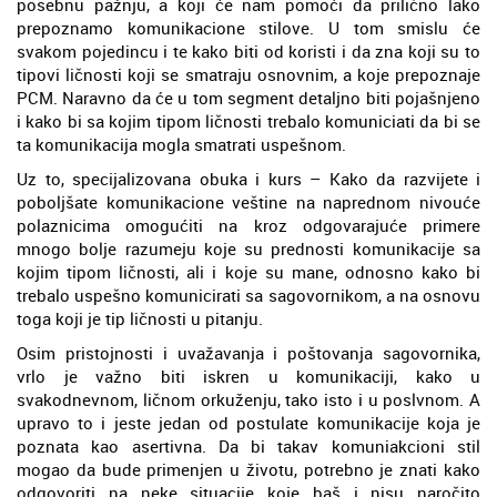
posebnu pažnju, a koji će nam pomoći da prilično lako
prepoznamo komunikacione stilove. U tom smislu će
svakom pojedincu i te kako biti od koristi i da zna koji su to
tipovi ličnosti koji se smatraju osnovnim, a koje prepoznaje
PCM. Naravno da će u tom segment detaljno biti pojašnjeno
i kako bi sa kojim tipom ličnosti trebalo komuniciati da bi se
ta komunikacija mogla smatrati uspešnom.
Uz to, specijalizovana obuka i kurs – Kako da razvijete i
poboljšate komunikacione veštine na naprednom nivouće
polaznicima omogućiti na kroz odgovarajuće primere
mnogo bolje razumeju koje su prednosti komunikacije sa
kojim tipom ličnosti, ali i koje su mane, odnosno kako bi
trebalo uspešno komunicirati sa sagovornikom, a na osnovu
toga koji je tip ličnosti u pitanju.
Osim pristojnosti i uvažavanja i poštovanja sagovornika,
vrlo je važno biti iskren u komunikaciji, kako u
svakodnevnom, ličnom orkuženju, tako isto i u poslvnom. A
upravo to i jeste jedan od postulate komunikacije koja je
poznata kao asertivna. Da bi takav komuniakcioni stil
mogao da bude primenjen u životu, potrebno je znati kako
odgovoriti na neke situacije koje baš i nisu naročito