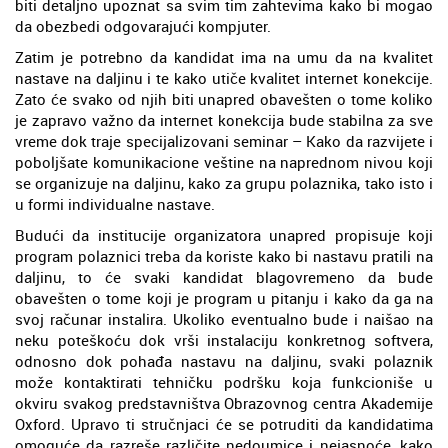
biti detaljno upoznat sa svim tim zahtevima kako bi mogao
da obezbedi odgovarajući kompjuter.
Zatim je potrebno da kandidat ima na umu da na kvalitet
nastave na daljinu i te kako utiče kvalitet internet konekcije.
Zato će svako od njih biti unapred obavešten o tome koliko
je zapravo važno da internet konekcija bude stabilna za sve
vreme dok traje specijalizovani seminar – Kako da razvijete i
poboljšate komunikacione veštine na naprednom nivou koji
se organizuje na daljinu, kako za grupu polaznika, tako isto i
u formi individualne nastave.
Budući da institucije organizatora unapred propisuje koji
program polaznici treba da koriste kako bi nastavu pratili na
daljinu, to će svaki kandidat blagovremeno da bude
obavešten o tome koji je program u pitanju i kako da ga na
svoj računar instalira. Ukoliko eventualno bude i naišao na
neku poteškoću dok vrši instalaciju konkretnog softvera,
odnosno dok pohađa nastavu na daljinu, svaki polaznik
može kontaktirati tehničku podršku koja funkcioniše u
okviru svakog predstavništva Obrazovnog centra Akademije
Oxford. Upravo ti stručnjaci će se potruditi da kandidatima
omoguće da razreše različite nedoumice i nejasnoće, kako