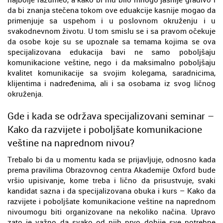
da bi znanja stečena tokom ove eduakcije kasnije mogao da
primenjuje sa uspehom i u poslovnom okruženju i u
svakodnevnom životu. U tom smislu se i sa pravom očekuje
da osobe koje su se upoznale sa temama kojima se ova
specijalizovana edukacija bavi ne samo poboljšaju
komunikacione veštine, nego i da maksimalno poboljšaju
kvalitet komunikacije sa svojim kolegama, saradnicima,
klijentima i nadređenima, ali i sa osobama iz svog ličnog
okruženja.
Gde i kada se održava specijalizovani seminar –
Kako da razvijete i poboljšate komunikacione
veštine na naprednom nivou?
Trebalo bi da u momentu kada se prijavljuje, odnosno kada
prema pravilima Obrazovnog centra Akademije Oxford bude
vršio upisivanje, kome treba i lično da prisustvuje, svaki
kandidat sazna i da specijalizovana obuka i kurs – Kako da
razvijete i poboljšate komunikacione veštine na naprednom
nivoumogu biti organizovane na nekoliko načina. Upravo
zato je važno da svako od njih prvo dobije sve potrebne