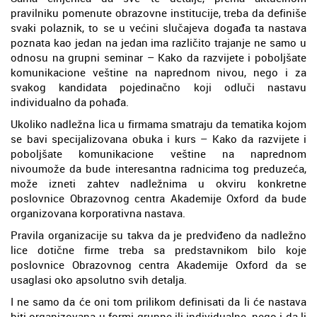
pravilniku pomenute obrazovne institucije, treba da definiše
svaki polaznik, to se u većini slučajeva događa ta nastava
poznata kao jedan na jedan ima različito trajanje ne samo u
odnosu na grupni seminar – Kako da razvijete i poboljšate
komunikacione veštine na naprednom nivou, nego i za
svakog kandidata pojedinačno koji odluči nastavu
individualno da pohađa.
Ukoliko nadležna lica u firmama smatraju da tematika kojom
se bavi specijalizovana obuka i kurs – Kako da razvijete i
poboljšate komunikacione veštine na naprednom
nivoumože da bude interesantna radnicima tog preduzeća,
može izneti zahtev nadležnima u okviru konkretne
poslovnice Obrazovnog centra Akademije Oxford da bude
organizovana korporativna nastava.
Pravila organizacije su takva da je predviđeno da nadležno
lice dotične firme treba sa predstavnikom bilo koje
poslovnice Obrazovnog centra Akademije Oxford da se
usaglasi oko apsolutno svih detalja.
I ne samo da će oni tom prilikom definisati da li će nastava
biti organizovana u formi grupne ili individualne, nego i da li