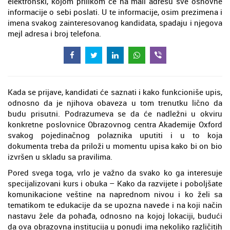
elektronski, kojom prilikom će na mail adresu sve osnovne
informacije o sebi poslati. U te informacije, osim prezimena i
imena svakog zainteresovanog kandidata, spadaju i njegova
mejl adresa i broj telefona.
Kada se prijave, kandidati će saznati i kako funkcioniše upis,
odnosno da je njihova obaveza u tom trenutku lično da
budu prisutni. Podrazumeva se da će nadležni u okviru
konkretne poslovnice Obrazovnog centra Akademije Oxford
svakog pojedinačnog polaznika uputiti i u to koja
dokumenta treba da priloži u momentu upisa kako bi on bio
izvršen u skladu sa pravilima.
Pored svega toga, vrlo je važno da svako ko ga interesuje
specijalizovani kurs i obuka – Kako da razvijete i poboljšate
komunikacione veštine na naprednom nivou i ko želi sa
tematikom te edukacije da se upozna navede i na koji način
nastavu žele da pohađa, odnosno na kojoj lokaciji, budući
da ova obrazovna institucija u ponudi ima nekoliko različitih