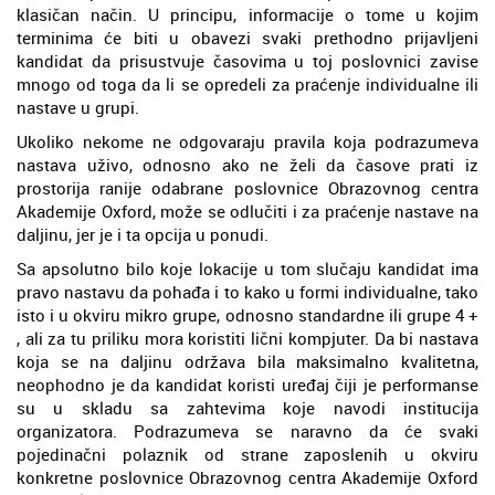
klasičan način. U principu, informacije o tome u kojim
terminima će biti u obavezi svaki prethodno prijavljeni
kandidat da prisustvuje časovima u toj poslovnici zavise
mnogo od toga da li se opredeli za praćenje individualne ili
nastave u grupi.
Ukoliko nekome ne odgovaraju pravila koja podrazumeva
nastava uživo, odnosno ako ne želi da časove prati iz
prostorija ranije odabrane poslovnice Obrazovnog centra
Akademije Oxford, može se odlučiti i za praćenje nastave na
daljinu, jer je i ta opcija u ponudi.
Sa apsolutno bilo koje lokacije u tom slučaju kandidat ima
pravo nastavu da pohađa i to kako u formi individualne, tako
isto i u okviru mikro grupe, odnosno standardne ili grupe 4 +
, ali za tu priliku mora koristiti lični kompjuter. Da bi nastava
koja se na daljinu održava bila maksimalno kvalitetna,
neophodno je da kandidat koristi uređaj čiji je performanse
su u skladu sa zahtevima koje navodi institucija
organizatora. Podrazumeva se naravno da će svaki
pojedinačni polaznik od strane zaposlenih u okviru
konkretne poslovnice Obrazovnog centra Akademije Oxford