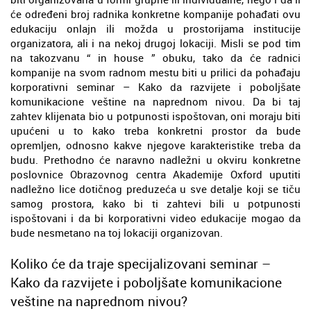
će određeni broj radnika konkretne kompanije pohađati ovu
edukaciju onlajn ili možda u prostorijama institucije
organizatora, ali i na nekoj drugoj lokaciji. Misli se pod tim
na takozvanu “ in house ” obuku, tako da će radnici
kompanije na svom radnom mestu biti u prilici da pohađaju
korporativni seminar – Kako da razvijete i poboljšate
komunikacione veštine na naprednom nivou. Da bi taj
zahtev klijenata bio u potpunosti ispoštovan, oni moraju biti
upućeni u to kako treba konkretni prostor da bude
opremljen, odnosno kakve njegove karakteristike treba da
budu. Prethodno će naravno nadležni u okviru konkretne
poslovnice Obrazovnog centra Akademije Oxford uputiti
nadležno lice dotičnog preduzeća u sve detalje koji se tiču
samog prostora, kako bi ti zahtevi bili u potpunosti
ispoštovani i da bi korporativni video edukacije mogao da
bude nesmetano na toj lokaciji organizovan.
Koliko će da traje specijalizovani seminar –
Kako da razvijete i poboljšate komunikacione
veštine na naprednom nivou?