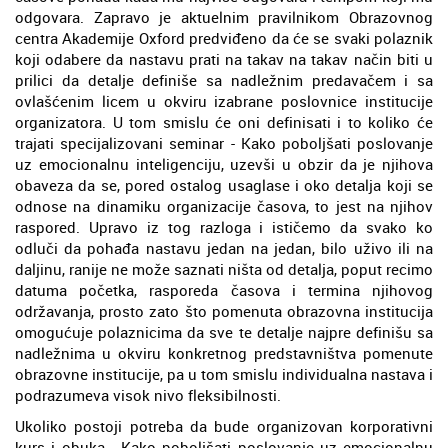
odgovara. Zapravo je aktuelnim pravilnikom Obrazovnog
centra Akademije Oxford predviđeno da će se svaki polaznik
koji odabere da nastavu prati na takav na takav način biti u
prilici da detalje definiše sa nadležnim predavačem i sa
ovlašćenim licem u okviru izabrane poslovnice institucije
organizatora. U tom smislu će oni definisati i to koliko će
trajati specijalizovani seminar - Kako poboljšati poslovanje
uz emocionalnu inteligenciju, uzevši u obzir da je njihova
obaveza da se, pored ostalog usaglase i oko detalja koji se
odnose na dinamiku organizacije časova, to jest na njihov
raspored. Upravo iz tog razloga i ističemo da svako ko
odluči da pohađa nastavu jedan na jedan, bilo uživo ili na
daljinu, ranije ne može saznati ništa od detalja, poput recimo
datuma početka, rasporeda časova i termina njihovog
održavanja, prosto zato što pomenuta obrazovna institucija
omogućuje polaznicima da sve te detalje najpre definišu sa
nadležnima u okviru konkretnog predstavništva pomenute
obrazovne institucije, pa u tom smislu individualna nastava i
podrazumeva visok nivo fleksibilnosti.
Ukoliko postoji potreba da bude organizovan korporativni
kurs i obuka - Kako poboljšati poslovanje uz emocionalnu