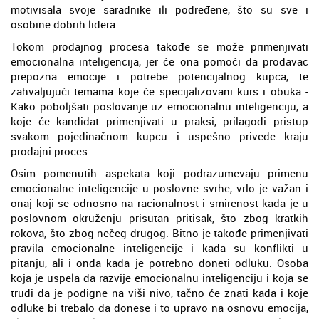
motivisala svoje saradnike ili podređene, što su sve i
osobine dobrih lidera.
Tokom prodajnog procesa takođe se može primenjivati
emocionalna inteligencija, jer će ona pomoći da prodavac
prepozna emocije i potrebe potencijalnog kupca, te
zahvaljujući temama koje će specijalizovani kurs i obuka -
Kako poboljšati poslovanje uz emocionalnu inteligenciju, a
koje će kandidat primenjivati u praksi, prilagodi pristup
svakom pojedinačnom kupcu i uspešno privede kraju
prodajni proces.
Osim pomenutih aspekata koji podrazumevaju primenu
emocionalne inteligencije u poslovne svrhe, vrlo je važan i
onaj koji se odnosno na racionalnost i smirenost kada je u
poslovnom okruženju prisutan pritisak, što zbog kratkih
rokova, što zbog nečeg drugog. Bitno je takođe primenjivati
pravila emocionalne inteligencije i kada su konflikti u
pitanju, ali i onda kada je potrebno doneti odluku. Osoba
koja je uspela da razvije emocionalnu inteligenciju i koja se
trudi da je podigne na viši nivo, tačno će znati kada i koje
odluke bi trebalo da donese i to upravo na osnovu emocija,