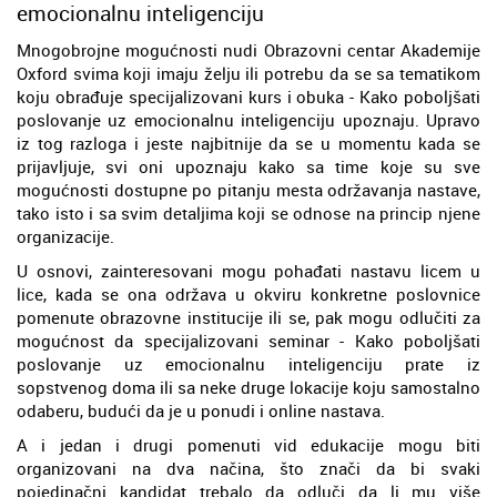
emocionalnu inteligenciju
Mnogobrojne mogućnosti nudi Obrazovni centar Akademije
Oxford svima koji imaju želju ili potrebu da se sa tematikom
koju obrađuje specijalizovani kurs i obuka - Kako poboljšati
poslovanje uz emocionalnu inteligenciju upoznaju. Upravo
iz tog razloga i jeste najbitnije da se u momentu kada se
prijavljuje, svi oni upoznaju kako sa time koje su sve
mogućnosti dostupne po pitanju mesta održavanja nastave,
tako isto i sa svim detaljima koji se odnose na princip njene
organizacije.
U osnovi, zainteresovani mogu pohađati nastavu licem u
lice, kada se ona održava u okviru konkretne poslovnice
pomenute obrazovne institucije ili se, pak mogu odlučiti za
mogućnost da specijalizovani seminar - Kako poboljšati
poslovanje uz emocionalnu inteligenciju prate iz
sopstvenog doma ili sa neke druge lokacije koju samostalno
odaberu, budući da je u ponudi i online nastava.
A i jedan i drugi pomenuti vid edukacije mogu biti
organizovani na dva načina, što znači da bi svaki
pojedinačni kandidat trebalo da odluči da li mu više