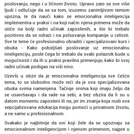
poslovanju, nego i u ličnom životu. Upravo zato se sve više
ljudi i odlučuje da se sa tom, izuzetno zanimljivom temom
upozna, te da nauči kako se emocionalna inteligencija
implementira u praksi i na koji način njena primena može da
utiče na bolji radni učinak zaposlenih, a što bi trebalo
pozitivno da se odrazi i na polsovanje kompanije u celosti.
Sve te teme će profesionalno obraditi i specijalizovani kurs i
obuka - Kako poboljšati poslovanje uz emocionalnu
inteligenciju, posle čega bi trebalo da svaki polaznik bude u
mogućnosti i da ih u praksi pravilno primenjuje, kako bi svoj
radni učinak podigao na viši nivo.
Uzevši u obzir da je emocionalna inteligencija sve češće
tema, to se slobodno može reći da je ova specijalizovana
obuka svima namenjena. Tačnije onima koji imaju želju da
se usavršavaju i da rade na sebi, a bez obzira da li su u
datom momentu zaposleni ili ne, jer im znanja koja nudi ova
sepcijalizovana edukacija mogu pomoći u privatnom životu,
a ne samo u profesionalnom.
Svakako je najbitnije da oni koji žele da se upoznaju sa
emocionalnom inteligencijom i njenom primenom, najpre u