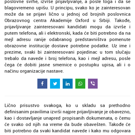
poslovne svrhe, izvrše prijavljivanje, a posle toga i da se
blagovremeno upišu. U principu, svako ko je zainteresovan
može da se prijavi lično u jednoj od brojnih poslovnica
Obrazovnog centra Akademije Oxford u Srbiji. Takođe,
prijavljivanje zainteresovani kandidati mogu da izvrše i
putem telefona, ali i elektronski, kada će biti potrebno da na
mejl adresu ranije odabranog predstavništva pomenute
obrazovne institucije dostave potrebne podatke. Uz ime i
prezime, svaki bi zainteresovani pojedinac u tom slučaju
trebalo da navede i broj telefona, kao i mejl adresu, posle
čega će dobiti jasne smernice o postupku upisa, ali i o
načinu organizacije nastave.
Lično prisustvo svakoga, ko u skladu sa prethodno
definisanim pravilima izvrši najpre prijavljivanje je obavezno,
kao i dostavljanje unapred propisanih dokumenata, o čemu
će svako od njih na vreme da bude obavešten. Takođe će
biti potrebno da svaki kandidat navede i kako mu odgovara