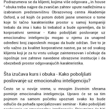
Podrazumeva se da klijenti, kojima više odgovara „ in house
“ obuka treba najpre da zvaničan zahtev upute nadležnima u
izabranom predstavništvu Obrazovnog centra Akademije
Oxford, a od kojih će potom dobiti jasne smernice o tome
koje bi tačno karakteristike prostor u samoj kompaniji
trebalo da ima i kako bi trebalod a bude opremljen, da bi
korproativni seminar - Kako poboljšati poslovanje uz
emocionalnu inteligenciju mogao u njemu za unapred
određeni broj zaposlenih mogao da bude održan. Sve to je
vrlo važno za kvalitet korporativne nastve, pa se od svakog
klijenta koji je za tu vrstu usluge zainteresovan i očekuje da
ispoštuje sve zahteve navedene obrazovne institucije i da
obezebedi prostor odgovarajućih karakteristika.
Šta izučava kurs i obuka - Kako poboljšati
poslovanje uz emocionalnu inteligenciju?
Često se u novije vreme, u mnogim životnim sferama
pominje emocionalna inteligencija. Upravo će se sa tim
pojmom na samom početku upoznati svako ko bude
odlučio da pohađa specijalizovani seminar - Kako poboljšati