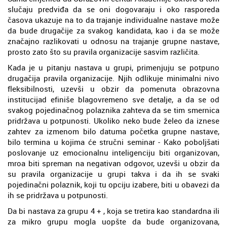
slučaju predviđa da se oni dogovaraju i oko rasporeda
časova ukazuje na to da trajanje individualne nastave može
da bude drugačije za svakog kandidata, kao i da se može
značajno razlikovati u odnosu na trajanje grupne nastave,
prosto zato što su pravila organizacije sasvim različita.
Kada je u pitanju nastava u grupi, primenjuju se potpuno
drugačija pravila organizacije. Njih odlikuje minimalni nivo
fleksibilnosti, uzevši u obzir da pomenuta obrazovna
institucijad efiniše blagovremeno sve detalje, a da se od
svakog pojedinačnog polaznika zahteva da se tim smernica
pridržava u potpunosti. Ukoliko neko bude želeo da iznese
zahtev za izmenom bilo datuma početka grupne nastave,
bilo termina u kojima će stručni seminar - Kako poboljšati
poslovanje uz emocionalnu inteligenciju biti organizovan,
mroa biti spreman na negativan odgovor, uzevši u obzir da
su pravila organizacije u grupi takva i da ih se svaki
pojedinačni polaznik, koji tu opciju izabere, biti u obavezi da
ih se pridržava u potpunosti.
Da bi nastava za grupu 4 + , koja se tretira kao standardna ili
za mikro grupu mogla uopšte da bude organizovana,