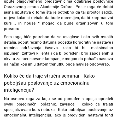
upute blagovremeno predstavnicima odabrane poslovnice
Obrazovnog centra Akademije Oxford. Posle toga će dobiti
jasna uputstva o tome šta je potrebno da taj prostor sadrži,
to jest kako bi trebalo da bude opremljen, da bi korproativni
kurs „ in house “ mogao da bude organizovan u tom
prostoru.
Sem toga, biće potrebno da se usaglase i oko svih ostalih
detalja, poput recimo datuma početka korporativne nastave i
termina održavanja časova, kako bi bili maksimalno
ispunjeni zahtevi klijenta i da bi određeni broj zaposlenih u
okviru zainteresovane kompanije mogao da pohađa nastavu
na način koji im u datom trenutku bude najviše odgovarao.
Koliko će da traje stručni seminar - Kako
poboljšati poslovanje uz emocionalnu
inteligenciju?
Na osnovu toga za koju se od ponuđenih opcija opredeli
svaki pojedinačni polaznik, zavisiće i koliko će trajati
specijalizovani kurs i obuka - Kako poboljšati poslovanje uz
emocionalnu inteligenciju. Iako je predviđeni nastavni fond