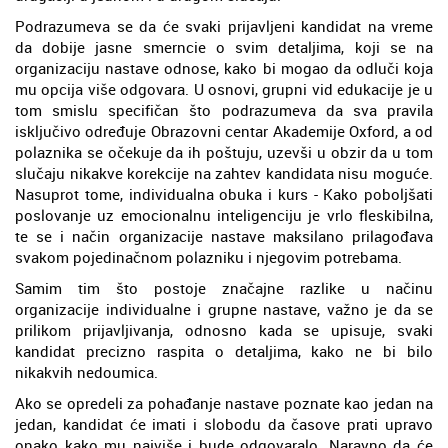
Podrazumeva se da će svaki prijavljeni kandidat na vreme
da dobije jasne smerncie o svim detaljima, koji se na
organizaciju nastave odnose, kako bi mogao da odluči koja
mu opcija više odgovara. U osnovi, grupni vid edukacije je u
tom smislu specifičan što podrazumeva da sva pravila
isključivo određuje Obrazovni centar Akademije Oxford, a od
polaznika se očekuje da ih poštuju, uzevši u obzir da u tom
slučaju nikakve korekcije na zahtev kandidata nisu moguće.
Nasuprot tome, individualna obuka i kurs - Kako poboljšati
poslovanje uz emocionalnu inteligenciju je vrlo fleskibilna,
te se i način organizacije nastave maksilano prilagođava
svakom pojedinačnom polazniku i njegovim potrebama.
Samim tim što postoje značajne razlike u načinu
organizacije individualne i grupne nastave, važno je da se
prilikom prijavljivanja, odnosno kada se upisuje, svaki
kandidat precizno raspita o detaljima, kako ne bi bilo
nikakvih nedoumica.
Ako se opredeli za pohađanje nastave poznate kao jedan na
jedan, kandidat će imati i slobodu da časove prati upravo
onako kako mu najviše i bude odgovaralo. Naravno da će