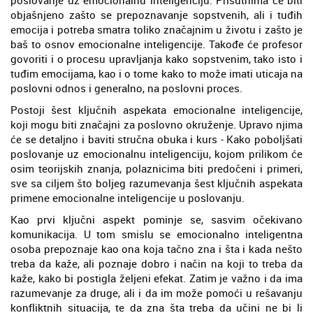
poslovanje uz emocionalnu inteligenciju. Prisutnima će biti
objašnjeno zašto se prepoznavanje sopstvenih, ali i tuđih
emocija i potreba smatra toliko značajnim u životu i zašto je
baš to osnov emocionalne inteligencije. Takođe će profesor
govoriti i o procesu upravljanja kako sopstvenim, tako isto i
tuđim emocijama, kao i o tome kako to može imati uticaja na
poslovni odnos i generalno, na poslovni proces.
Postoji šest ključnih aspekata emocionalne inteligencije,
koji mogu biti značajni za poslovno okruženje. Upravo njima
će se detaljno i baviti stručna obuka i kurs - Kako poboljšati
poslovanje uz emocionalnu inteligenciju, kojom prilikom će
osim teorijskih znanja, polaznicima biti predočeni i primeri,
sve sa ciljem što boljeg razumevanja šest ključnih aspekata
primene emocionalne inteligencije u poslovanju.
Kao prvi ključni aspekt pominje se, sasvim očekivano
komunikacija. U tom smislu se emocionalno inteligentna
osoba prepoznaje kao ona koja tačno zna i šta i kada nešto
treba da kaže, ali poznaje dobro i način na koji to treba da
kaže, kako bi postigla željeni efekat. Zatim je važno i da ima
razumevanje za druge, ali i da im može pomoći u rešavanju
konfliktnih situacija, te da zna šta treba da učini ne bi li