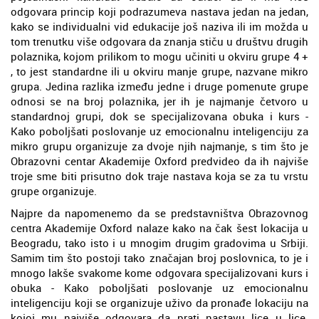
odgovara princip koji podrazumeva nastava jedan na jedan,
kako se individualni vid edukacije još naziva ili im možda u
tom trenutku više odgovara da znanja stiču u društvu drugih
polaznika, kojom prilikom to mogu učiniti u okviru grupe 4 +
, to jest standardne ili u okviru manje grupe, nazvane mikro
grupa. Jedina razlika između jedne i druge pomenute grupe
odnosi se na broj polaznika, jer ih je najmanje četvoro u
standardnoj grupi, dok se specijalizovana obuka i kurs -
Kako poboljšati poslovanje uz emocionalnu inteligenciju za
mikro grupu organizuje za dvoje njih najmanje, s tim što je
Obrazovni centar Akademije Oxford predvideo da ih najviše
troje sme biti prisutno dok traje nastava koja se za tu vrstu
grupe organizuje.
Najpre da napomenemo da se predstavništva Obrazovnog
centra Akademije Oxford nalaze kako na čak šest lokacija u
Beogradu, tako isto i u mnogim drugim gradovima u Srbiji.
Samim tim što postoji tako značajan broj poslovnica, to je i
mnogo lakše svakome kome odgovara specijalizovani kurs i
obuka - Kako poboljšati poslovanje uz emocionalnu
inteligenciju koji se organizuje uživo da pronađe lokaciju na
kojoj mu najviše odgovara da prati nastavu lice u lice.