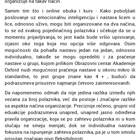
organizuje na takav način.
Samim tim što i online obuka i kurs - Kako poboljšati
poslovanje uz emocionalnu inteligenciju i nastava licem u
lice, odnosno uživo, mogu biti organizovane na dva načina,
to se od svakog pojedinačnog polaznika i očekuje da se u
momentu prijavljivanja, to jest kada bude vršio upisivanje,
izjasni oko toga koja mu opcija više odgovara. Osim
mogućnosti da pohađa nastavu jedan na jedan, odnosno
individualno, takođe se mogu opredeliti i za praćenje
nastave u grupi, kojom prilikom Obrazovni centar Akademije
Oxford nudi mogućnost praćenja nastave u okviru mikro ili
standardne, to jest grupe znane kao 4 + , budući da
podrazumeva prisustvo najmanje četvoro zainteresovanih.
Da napomenemo odmah da nije jedina razlika između njih
vezana za broj polaznika, već da postoje i značajne razlike
sa aspekta načina organizacije. Preciznije rečeno, grupni vid
eduakcije podrazumeva unapred, unapred jasno određena
pravila organizacije, koja se po zahtevu polaznika ni u kom
slučaju ne smeju menjati, dok se individualna nastava
fokusira na ispunjenje zahteva polaznika, pa je u tom smislu
prisutan značajan nivo fleksibilnosti.