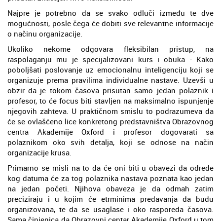
Najpre je potrebno da se svako odluči između te dve
mogućnosti, posle čega će dobiti sve relevantne informacije
o načinu organizacije.
Ukoliko nekome odgovara fleksibilan pristup, na
raspolaganju mu je specijalizovani kurs i obuka - Kako
poboljšati poslovanje uz emocionalnu inteligenciju koji se
organizuje prema pravilima individualne nastave. Uzevši u
obzir da je tokom časova prisutan samo jedan polaznik i
profesor, to će focus biti stavljen na maksimalno ispunjenje
njegovih zahteva. U praktičnom smislu to podrazumeva da
će se ovlašćeno lice konkretong predstavništva Obrazovnog
centra Akademije Oxford i profesor dogovarati sa
polaznikom oko svih detalja, koji se odnose na način
organizacije krusa.
Primarno se misli na to da će oni biti u obavezi da odrede
kog datuma će za tog polaznika nastava poznata kao jedan
na jedan početi. Njihova obaveza je da odmah zatim
preciziraju i u kojim će etrminima predavanja da budu
organizovana, te da se usaglase i oko rasporeda časova.
Sama činjenica da Obrazovni centar Akademije Oxford u tom