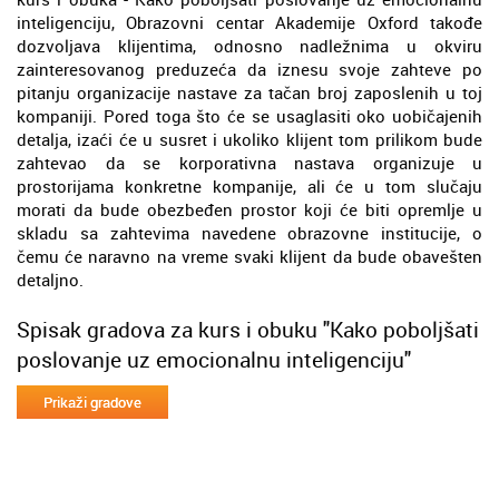
inteligenciju, Obrazovni centar Akademije Oxford takođe
dozvoljava klijentima, odnosno nadležnima u okviru
zainteresovanog preduzeća da iznesu svoje zahteve po
pitanju organizacije nastave za tačan broj zaposlenih u toj
kompaniji. Pored toga što će se usaglasiti oko uobičajenih
detalja, izaći će u susret i ukoliko klijent tom prilikom bude
zahtevao da se korporativna nastava organizuje u
prostorijama konkretne kompanije, ali će u tom slučaju
morati da bude obezbeđen prostor koji će biti opremlje u
skladu sa zahtevima navedene obrazovne institucije, o
čemu će naravno na vreme svaki klijent da bude obavešten
detaljno.
Spisak gradova za kurs i obuku "Kako poboljšati
poslovanje uz emocionalnu inteligenciju"