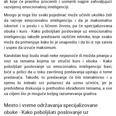
ali koje će pravilno proceniti i usmeriti najpre zahvaljujući
razvijenoj emocionalnoj inteligenciji.
Mnogo je toga što svaki pojedinac može učiniti ukoliko želi
da razvije emocionalnu inteligenciju i da je maksimalno
iskoristi i u poslu i u ličnom životu, pa će specijalizovana
obuka i kurs - Kako poboljšati poslovanje uz emocionalnu
inteligenciju takođe predstaviti različite tehnike, koje svako
može da primenjuje kako bi je unapredio i da bi iz nje zaista
i uspeo da izvuče maksimum.
Kandidati koji budu imali neke nejasnoće ili možda pitanja u
vezi sa temama kojima se stručni kurs i obuka - Kako
poboljšati poslovanje uz emocionalnu inteligenciju bavi,
biće u prilici da u toku završnog predavanja upitaju o tome
predavača. Takođe, to predavanje će biti interaktivno i u
njemu bi trebalo svi polaznici da uzmu učešće, jer je
predviđena diskusija o prethodno obrađenim temama, a sve
sa ciljem što je moguće boljeg razumevanja gradiva.
Mesto i vreme održavanja specijalizovane
obuke - Kako poboljšati poslovanje uz