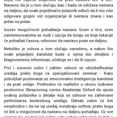
Naravno da je u tom slučaju, kao i kada se održava nastava
na daljinu, da svaki pojedinačni polaznik odluči da li mu više
odgovara grupni vid organizacije ili nastava znana i kao
jedan na jedan.
Izuzev mogućnosti pohađanja nastave licem u lice, svim
zainteresovanima se nudi i opcija da biraju sa koje lokacije
će pohađati časove, odnosno da nastavu prate na daljinu.
Nekoliko je uslova u tom slučaju navedeno, a nakon što
svaki prijavljeni kandidat bude o njima bio detaljno i
blagovremeno informisan, očekuje se i da ih ispuni.
Prvi i osnovni uslov i zahtev odnosi se obezbeðivamje
uređaja preko koga će specijalizovani seminar - Kako
poboljšati poslovanje uz emocionalnu inteligenciju kandidat
i da prati onlajn. Prethodno će nadležni u okviru izabrane
poslovnice Obrazovnog centra Akademije Oxford da upute
svakog polaznika u detalje koji se odnose na zahtevane
performanse konkretnog uređaja. Odmah zatim će biti
neophodno i da na taj uređaj instaliraju softver, preko koga
će biti u mogućnost da nastavu na daljinu pohađaju. Uz sve