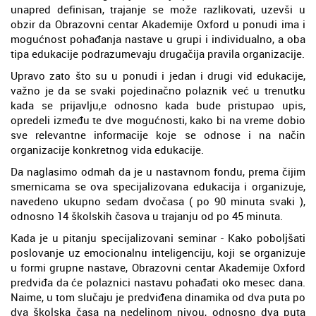
unapred definisan, trajanje se može razlikovati, uzevši u
obzir da Obrazovni centar Akademije Oxford u ponudi ima i
mogućnost pohađanja nastave u grupi i individualno, a oba
tipa edukacije podrazumevaju drugačija pravila organizacije.
Upravo zato što su u ponudi i jedan i drugi vid edukacije,
važno je da se svaki pojedinačno polaznik već u trenutku
kada se prijavlju,e odnosno kada bude pristupao upis,
opredeli između te dve mogućnosti, kako bi na vreme dobio
sve relevantne informacije koje se odnose i na način
organizacije konkretnog vida edukacije.
Da naglasimo odmah da je u nastavnom fondu, prema čijim
smernicama se ova specijalizovana edukacija i organizuje,
navedeno ukupno sedam dvočasa ( po 90 minuta svaki ),
odnosno 14 školskih časova u trajanju od po 45 minuta.
Kada je u pitanju specijalizovani seminar - Kako poboljšati
poslovanje uz emocionalnu inteligenciju, koji se organizuje
u formi grupne nastave, Obrazovni centar Akademije Oxford
predviđa da će polaznici nastavu pohađati oko mesec dana.
Naime, u tom slučaju je predviđena dinamika od dva puta po
dva školska časa na nedeljnom nivou, odnosno dva puta