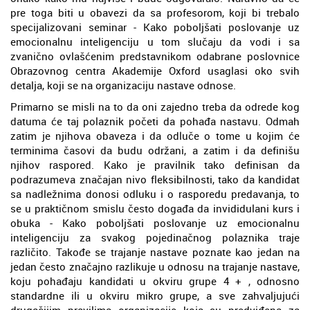
pre toga biti u obavezi da sa profesorom, koji bi trebalo
specijalizovani seminar - Kako poboljšati poslovanje uz
emocionalnu inteligenciju u tom slučaju da vodi i sa
zvanično ovlašćenim predstavnikom odabrane poslovnice
Obrazovnog centra Akademije Oxford usaglasi oko svih
detalja, koji se na organizaciju nastave odnose.
Primarno se misli na to da oni zajedno treba da odrede kog
datuma će taj polaznik početi da pohađa nastavu. Odmah
zatim je njihova obaveza i da odluče o tome u kojim će
terminima časovi da budu održani, a zatim i da definišu
njihov raspored. Kako je pravilnik tako definisan da
podrazumeva značajan nivo fleksibilnosti, tako da kandidat
sa nadležnima donosi odluku i o rasporedu predavanja, to
se u praktičnom smislu često događa da invididulani kurs i
obuka - Kako poboljšati poslovanje uz emocionalnu
inteligenciju za svakog pojedinačnog polaznika traje
različito. Takođe se trajanje nastave poznate kao jedan na
jedan često značajno razlikuje u odnosu na trajanje nastave,
koju pohađaju kandidati u okviru grupe 4 + , odnosno
standardne ili u okviru mikro grupe, a sve zahvaljujući