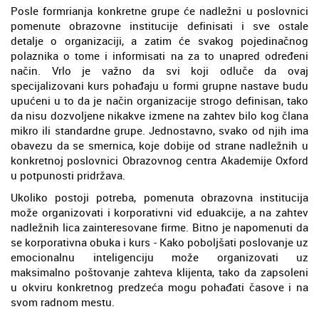
Posle formrianja konkretne grupe će nadležni u poslovnici
pomenute obrazovne institucije definisati i sve ostale
detalje o organizaciji, a zatim će svakog pojedinačnog
polaznika o tome i informisati na za to unapred određeni
način. Vrlo je važno da svi koji odluče da ovaj
specijalizovani kurs pohađaju u formi grupne nastave budu
upućeni u to da je način organizacije strogo definisan, tako
da nisu dozvoljene nikakve izmene na zahtev bilo kog člana
mikro ili standardne grupe. Jednostavno, svako od njih ima
obavezu da se smernica, koje dobije od strane nadležnih u
konkretnoj poslovnici Obrazovnog centra Akademije Oxford
u potpunosti pridržava.
Ukoliko postoji potreba, pomenuta obrazovna institucija
može organizovati i korporativni vid eduakcije, a na zahtev
nadležnih lica zainteresovane firme. Bitno je napomenuti da
se korporativna obuka i kurs - Kako poboljšati poslovanje uz
emocionalnu inteligenciju može organizovati uz
maksimalno poštovanje zahteva klijenta, tako da zapsoleni
u okviru konkretnog predzeća mogu pohađati časove i na
svom radnom mestu.