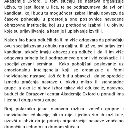
Akademije Oxford. U tom slučaju se nastava organizuje
uživo, to jest licem u lice, te se podrazumeva da svi oni
kandidati, koji budu tu mogućnost izabrali imaju obavezu da
časove pohađaju u prostorija one poslovnice navedene
obrazovne institucije, koj usu prethodno izabrali i u okviru
koje su prijavljivanje, a kasnije i upisivanje izvršili.
Nakon što budu odlučili da li im više odgovara da pohađaju
ovu specijalizovanu obuku na daljinu ili uživo, svi prijavljeni
kandidati takođe imaju obavezu da odluče i da li im više
odgovara princip koji podrazumeva grupni vid edukacije, ili
specijalizovani seminar - Kako poboljšati poslovanje uz
emocionalnu inteligenciju koji se organizuje u formi
individualne nastave. Još će biti u obavezi i da se opredele
između praćenja nastave u okviru mikro ili standardne
grupe, a ako je njihov izbor takav vid edukacije, naravno,
budući da Obrazovni centar Akademije Oxford u ponudi ima
i jednu i drugu vrstu grupe.
Broj polaznika jeste osnovna razlika između grupne i
individualne edukacije, ali to nije i jedino što ih razlikuje,
uzevši u obzir da je princip organizacije nastave značajno
drugačiji u jednom i u drugom slučaju.