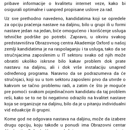
pribave informacije o kvalitetu internet veze, kako bi
osigurali optimalne i uanpred propisane uslove za rad.
Uz sve prethodno navedeno, kandidatima koji se opredele
za opciju praćenja nastave na daljinu, bilo u grupi ili u formi
nastave jedan na jedan, biće omogućeno i korišćenje usluga
tehničke podrške po potrebi. Zapravo, u okviru svakog
predstavništva Obrazovnog centra Akademije Oxford u našoj
zemlji kandidatima je na raspolaganju i ta usluga, tako da se
stručnjacima zaposlenim u IT sektoru svako od njih može
obratiti ukoliko iskrsne bilo kakav problem dok prate
nastavu na daljinu, ali i dok vrše instalaciju unapred
određenog programa. Naravno da se podrazumeva da će
stručnjaci, koji su u tom sektoru zaposleni prvo da utvrde o
kakvom se tačno problemu radi, a zatim će što je moguće
pre pomoći svakom pojedinačnom kandidatu da taj problem
reši, kako se to ne bi negativno odrazilo na kvalitet nastave
koja se organizuje na daljinu, bilo da je u pitanju individualni
vid eduakcije ili grupni.
Kome god ne odgovara nastava na daljinu, može da izabere
drugu opciju, koju takođe u ponudi ima Obrazovni centar