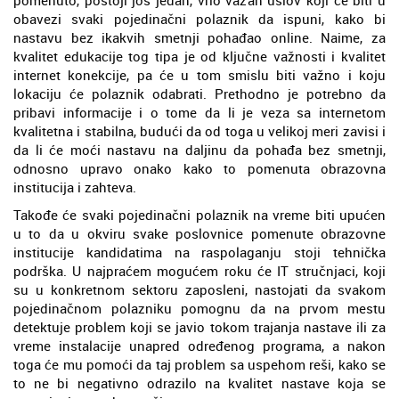
pomenuto, postoji još jedan, vrlo važan uslov koji će biti u
obavezi svaki pojedinačni polaznik da ispuni, kako bi
nastavu bez ikakvih smetnji pohađao online. Naime, za
kvalitet edukacije tog tipa je od ključne važnosti i kvalitet
internet konekcije, pa će u tom smislu biti važno i koju
lokaciju će polaznik odabrati. Prethodno je potrebno da
pribavi informacije i o tome da li je veza sa internetom
kvalitetna i stabilna, budući da od toga u velikoj meri zavisi i
da li će moći nastavu na daljinu da pohađa bez smetnji,
odnosno upravo onako kako to pomenuta obrazovna
institucija i zahteva.
Takođe će svaki pojedinačni polaznik na vreme biti upućen
u to da u okviru svake poslovnice pomenute obrazovne
institucije kandidatima na raspolaganju stoji tehnička
podrška. U najpraćem mogućem roku će IT stručnjaci, koji
su u konkretnom sektoru zaposleni, nastojati da svakom
pojedinačnom polazniku pomognu da na prvom mestu
detektuje problem koji se javio tokom trajanja nastave ili za
vreme instalacije unapred određenog programa, a nakon
toga će mu pomoći da taj problem sa uspehom reši, kako se
to ne bi negativno odrazilo na kvalitet nastave koja se