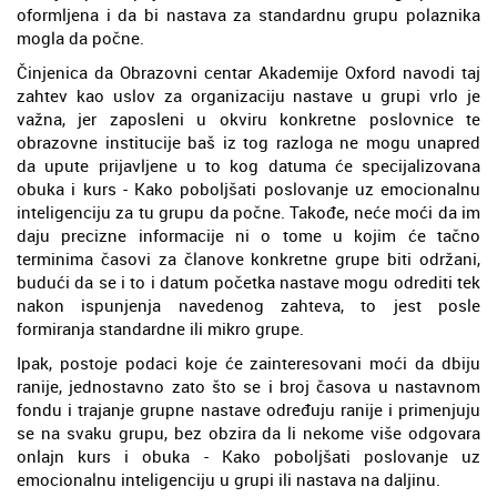
oformljena i da bi nastava za standardnu grupu polaznika
mogla da počne.
Činjenica da Obrazovni centar Akademije Oxford navodi taj
zahtev kao uslov za organizaciju nastave u grupi vrlo je
važna, jer zaposleni u okviru konkretne poslovnice te
obrazovne institucije baš iz tog razloga ne mogu unapred
da upute prijavljene u to kog datuma će specijalizovana
obuka i kurs - Kako poboljšati poslovanje uz emocionalnu
inteligenciju za tu grupu da počne. Takođe, neće moći da im
daju precizne informacije ni o tome u kojim će tačno
terminima časovi za članove konkretne grupe biti održani,
budući da se i to i datum početka nastave mogu odrediti tek
nakon ispunjenja navedenog zahteva, to jest posle
formiranja standardne ili mikro grupe.
Ipak, postoje podaci koje će zainteresovani moći da dbiju
ranije, jednostavno zato što se i broj časova u nastavnom
fondu i trajanje grupne nastave određuju ranije i primenjuju
se na svaku grupu, bez obzira da li nekome više odgovara
onlajn kurs i obuka - Kako poboljšati poslovanje uz
emocionalnu inteligenciju u grupi ili nastava na daljinu.