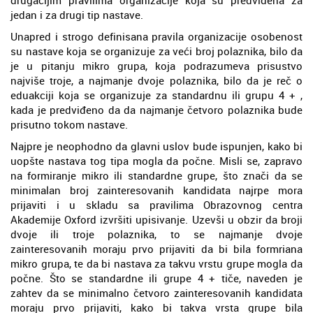
drugačijim pravilima organizacije koja su predviđena za
jedan i za drugi tip nastave.
Unapred i strogo definisana pravila organizacije osobenost
su nastave koja se organizuje za veći broj polaznika, bilo da
je u pitanju mikro grupa, koja podrazumeva prisustvo
najviše troje, a najmanje dvoje polaznika, bilo da je reč o
eduakciji koja se organizuje za standardnu ili grupu 4 + ,
kada je predviđeno da da najmanje četvoro polaznika bude
prisutno tokom nastave.
Najpre je neophodno da glavni uslov bude ispunjen, kako bi
uopšte nastava tog tipa mogla da počne. Misli se, zapravo
na formiranje mikro ili standardne grupe, što znači da se
minimalan broj zainteresovanih kandidata najrpe mora
prijaviti i u skladu sa pravilima Obrazovnog centra
Akademije Oxford izvršiti upisivanje. Uzevši u obzir da broji
dvoje ili troje polaznika, to se najmanje dvoje
zainteresovanih moraju prvo prijaviti da bi bila formriana
mikro grupa, te da bi nastava za takvu vrstu grupe mogla da
počne. Što se standardne ili grupe 4 + tiče, naveden je
zahtev da se minimalno četvoro zainteresovanih kandidata
moraju prvo prijaviti, kako bi takva vrsta grupe bila