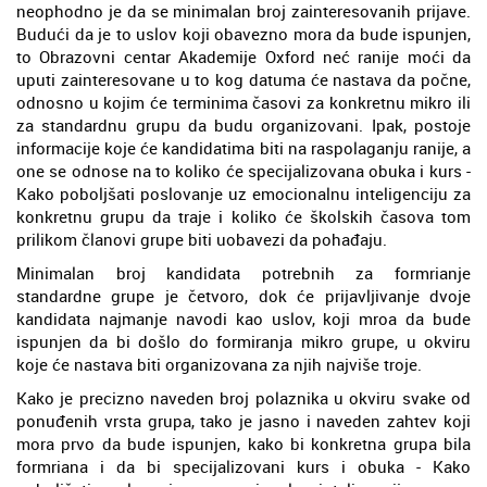
neophodno je da se minimalan broj zainteresovanih prijave.
Budući da je to uslov koji obavezno mora da bude ispunjen,
to Obrazovni centar Akademije Oxford neć ranije moći da
uputi zainteresovane u to kog datuma će nastava da počne,
odnosno u kojim će terminima časovi za konkretnu mikro ili
za standardnu grupu da budu organizovani. Ipak, postoje
informacije koje će kandidatima biti na raspolaganju ranije, a
one se odnose na to koliko će specijalizovana obuka i kurs -
Kako poboljšati poslovanje uz emocionalnu inteligenciju za
konkretnu grupu da traje i koliko će školskih časova tom
prilikom članovi grupe biti uobavezi da pohađaju.
Minimalan broj kandidata potrebnih za formrianje
standardne grupe je četvoro, dok će prijavljivanje dvoje
kandidata najmanje navodi kao uslov, koji mroa da bude
ispunjen da bi došlo do formiranja mikro grupe, u okviru
koje će nastava biti organizovana za njih najviše troje.
Kako je precizno naveden broj polaznika u okviru svake od
ponuđenih vrsta grupa, tako je jasno i naveden zahtev koji
mora prvo da bude ispunjen, kako bi konkretna grupa bila
formriana i da bi specijalizovani kurs i obuka - Kako