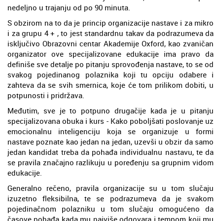
nedeljno u trajanju od po 90 minuta.
S obzirom na to da je princip organizacije nastave i za mikro
i za grupu 4 + , to jest standardnu takav da podrazumeva da
isključivo Obrazovni centar Akademije Oxford, kao zvaničan
organizator ove specijalizovane edukacije ima pravo da
definiše sve detalje po pitanju sprovođenja nastave, to se od
svakog pojedinanog polaznika koji tu opciju odabere i
zahteva da se svih smernica, koje će tom prilikom dobiti, u
potpunosti i pridržava.
Međutim, sve je to potpuno drugačije kada je u pitanju
specijalizovana obuka i kurs - Kako poboljšati poslovanje uz
emocionalnu inteligenciju koja se organizuje u formi
nastave poznate kao jedan na jedan, uzevši u obzir da samo
jedan kandidat treba da pohađa individualnu nastavu, te da
se pravila značajno razlikuju u poređenju sa grupnim vidom
edukacije.
Generalno rečeno, pravila organizacije su u tom slučaju
izuzetno fleksibilna, te se podrazumeva da je svakom
pojedinačnom polazniku u tom slučaju omogućeno da
časove pohađa kada mu najviše odgovara i tempom koji mu