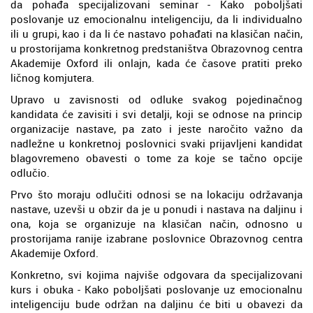
da pohađa specijalizovani seminar - Kako poboljšati
poslovanje uz emocionalnu inteligenciju, da li individualno
ili u grupi, kao i da li će nastavo pohađati na klasičan način,
u prostorijama konkretnog predstaništva Obrazovnog centra
Akademije Oxford ili onlajn, kada će časove pratiti preko
ličnog komjutera.
Upravo u zavisnosti od odluke svakog pojedinačnog
kandidata će zavisiti i svi detalji, koji se odnose na princip
organizacije nastave, pa zato i jeste naročito važno da
nadležne u konkretnoj poslovnici svaki prijavljeni kandidat
blagovremeno obavesti o tome za koje se tačno opcije
odlučio.
Prvo što moraju odlučiti odnosi se na lokaciju održavanja
nastave, uzevši u obzir da je u ponudi i nastava na daljinu i
ona, koja se organizuje na klasičan način, odnosno u
prostorijama ranije izabrane poslovnice Obrazovnog centra
Akademije Oxford.
Konkretno, svi kojima najviše odgovara da specijalizovani
kurs i obuka - Kako poboljšati poslovanje uz emocionalnu
inteligenciju bude održan na daljinu će biti u obavezi da