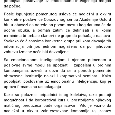
poboljšati poslovanje uz emocionalnu inteligenciju mogao
da počne.
Posle ispunjenja pomenutog uslova će nadležni u okviru
konkretne poslovnice Obrazovnog centra Akademije Oxford
biti u obavezi da odrede na prvom mestu kog datuma će da
počne obuka, a odmah zatim će definisati i u kojim
terminima bi trebalo članovi tre grupe da pohađaju nastavu.
Svakako će članovima konkretne grupe prilikom davanja tih
informacija biti još jednom naglašeno da po njihovom
zahtevu izmene neće biti dozvoljene.
Sa emocionalnom inteligencijom i njenom primenom u
poslovne svrhe mogu se upoznati i zaposleni u brojnim
kompanijama, uzevši u obzir da se u ponudi pomenute
obrazovne institucije nalazi i korproativni seminar - Kako
poboljšati poslovanje uz emocionalnu inteligenciju, koji je
upravo firmama na raspolaganju.
Kako su polaznici pripadnici istog kolektiva, tako postoji
mogućnost i da korporativni kurs u prostorijama njihovog
matičnog preduzeća bude organizovan. Vrlo je važno da
nadležni u okviru zainteresovane kompanije taj zahtev