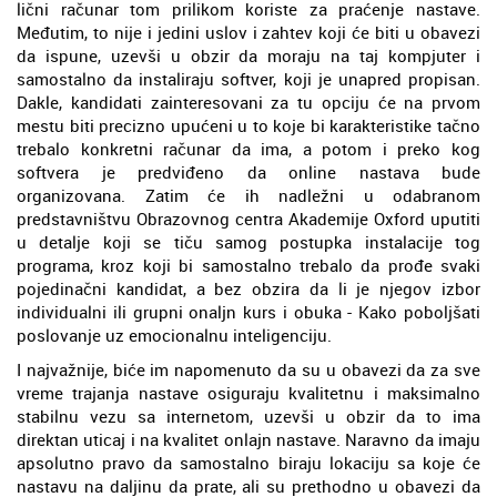
lični računar tom prilikom koriste za praćenje nastave.
Međutim, to nije i jedini uslov i zahtev koji će biti u obavezi
da ispune, uzevši u obzir da moraju na taj kompjuter i
samostalno da instaliraju softver, koji je unapred propisan.
Dakle, kandidati zainteresovani za tu opciju će na prvom
mestu biti precizno upućeni u to koje bi karakteristike tačno
trebalo konkretni računar da ima, a potom i preko kog
softvera je predviđeno da online nastava bude
organizovana. Zatim će ih nadležni u odabranom
predstavništvu Obrazovnog centra Akademije Oxford uputiti
u detalje koji se tiču samog postupka instalacije tog
programa, kroz koji bi samostalno trebalo da prođe svaki
pojedinačni kandidat, a bez obzira da li je njegov izbor
individualni ili grupni onaljn kurs i obuka - Kako poboljšati
poslovanje uz emocionalnu inteligenciju.
I najvažnije, biće im napomenuto da su u obavezi da za sve
vreme trajanja nastave osiguraju kvalitetnu i maksimalno
stabilnu vezu sa internetom, uzevši u obzir da to ima
direktan uticaj i na kvalitet onlajn nastave. Naravno da imaju
apsolutno pravo da samostalno biraju lokaciju sa koje će
nastavu na daljinu da prate, ali su prethodno u obavezi da