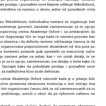
e prodaju i pronađete nove klijente odlikuje felksibilnost,
predviđena za nastavu u okviru jedne od ponuđenih vrsta
fleksibilnosti, individualna nastava se organizuje baš
nkretnije govoreći, kandidat zainteresovan za tu opciju
Obrazovnog centra Akademije Oxford i sa predavačem da
 oni dogovaraju tiče se toga kada će nastava poznata kao
a obaveza i da definišu termine održavanja časova, te da
iti organizovana preporučenom dinamikom od dva puta po
 konkretni polaznik ipak opredeliti za intenzivniji način
je nastave jedan na jedan, kao i svi ostali detalji, te se
i je za tu opciju zainteresovan, sve detalje o tome kako će
– Saznajte kako da poboljšate prodaju i pronađete nove
h sa nadležnima lično bude definisao.
 centar Akademije Oxford rukovodi kada je u pitanju bilo
jučivo pomenuta obrazovna institucija u tom slučaju ima
 biti organizovani časovi, dok se od zainteresovanih za tu
 pridržavaju, uzevši u obzir da po njihovom zahtevu ne
avljenih u tom slučaju, budući da pomenuta obrazovna