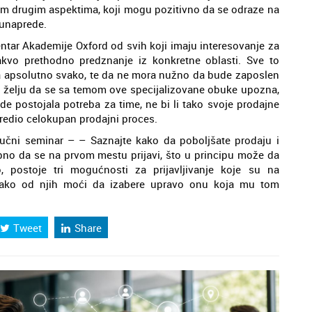
gim drugim aspektima, koji mogu pozitivno da se odraze na
 unaprede.
ar Akademije Oxford od svih koji imaju interesovanje za
vo prethodno predznanje iz konkretne oblasti. Sve to
apsolutno svako, te da ne mora nužno da bude zaposlen
 želju da se sa temom ove specijalizovane obuke upozna,
de postojala potreba za time, ne bi li tako svoje prodajne
predio celokupan prodajni proces.
ručni seminar – – Saznajte kako da poboljšate prodaju i
bno da se na prvom mestu prijavi, što u principu može da
 postoje tri mogućnosti za prijavljivanje koje su na
svako od njih moći da izabere upravo onu koja mu tom
Tweet
Share