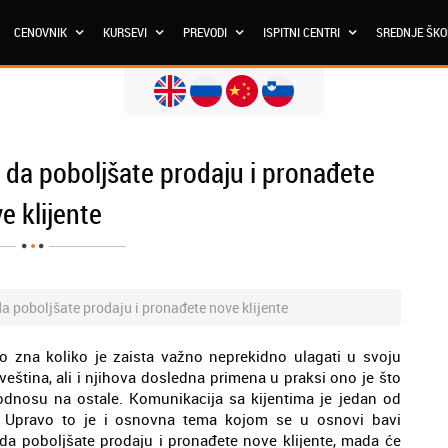
CENOVNIK
KURSEVI
PREVODI
ISPITNI CENTRI
SREDNJE ŠK
 da poboljšate prodaju i pronađete
e klijente
a poboljšate prodaju i pronađete nove klijente
o zna koliko je zaista važno neprekidno ulagati u svoju
veština, ali i njihova dosledna primena u praksi ono je što
odnosu na ostale. Komunikacija sa kijentima je jedan od
u. Upravo to je i osnovna tema kojom se u osnovi bavi
 da poboljšate prodaju i pronađete nove klijente, mada će