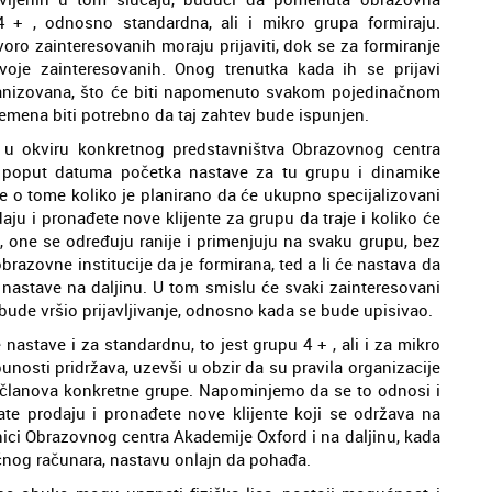
4 + , odnosno standardna, ali i mikro grupa formiraju.
oro zainteresovanih moraju prijaviti, dok se za formiranje
voje zainteresovanih. Onog trenutka kada ih se prijavi
ganizovana, što će biti napomenuto svakom pojedinačnom
remena biti potrebno da taj zahtev bude ispunjen.
u okviru konkretnog predstavništva Obrazovnog centra
a, poput datuma početka nastave za tu grupu i dinamike
e o tome koliko je planirano da će ukupno specijalizovani
ju i pronađete nove klijente za grupu da traje i koliko će
 one se određuju ranije i primenjuju na svaku grupu, bez
razovne institucije da je formirana, ted a li će nastava da
 nastave na daljinu. U tom smislu će svaki zainteresovani
 bude vršio prijavljivanje, odnosno kada se bude upisivao.
nastave i za standardnu, to jest grupu 4 + , ali i za mikro
nosti pridržava, uzevši u obzir da su pravila organizacije
 članova konkretne grupe. Napominjemo da se to odnosi i
te prodaju i pronađete nove klijente koji se održava na
nici Obrazovnog centra Akademije Oxford i na daljinu, kada
ličnog računara, nastavu onlajn da pohađa.