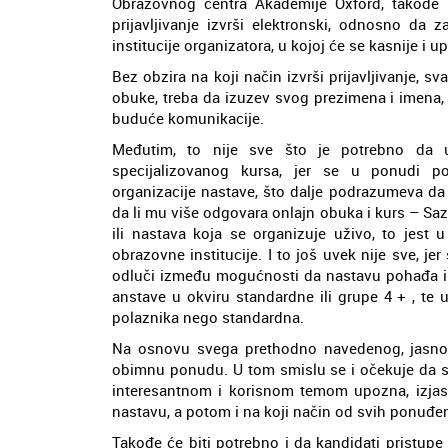
Obrazovnog centra Akademije Oxford, takođe 
prijavljivanje izvrši elektronski, odnosno da 
institucije organizatora, u kojoj će se kasnije i up
Bez obzira na koji način izvrši prijavljivanje, 
obuke, treba da izuzev svog prezimena i imena, 
buduće komunikacije.
Međutim, to nije sve što je potrebno da 
specijalizovanog kursa, jer se u ponudi po
organizacije nastave, što dalje podrazumeva da 
da li mu više odgovara onlajn obuka i kurs – Saz
ili nastava koja se organizuje uživo, to jest 
obrazovne institucije. I to još uvek nije sve, j
odluči između mogućnosti da nastavu pohađa ind
anstave u okviru standardne ili grupe 4 + , te
polaznika nego standardna.
Na osnovu svega prethodno navedenog, jasno 
obimnu ponudu. U tom smislu se i očekuje da sv
interesantnom i korisnom temom upozna, izja
nastavu, a potom i na koji način od svih ponuđen
Takođe će biti potrebno i da kandidati pristup