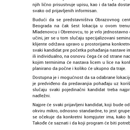
njih lično prisustvuje upisu, kao i da tada do
svako od prijavljenih informisan.
Budući da se predstavništva Obrazovnog centra
Beograda na čak šest lokacija u ovom trenut
Mladenovcu i Obrenovcu, to je vrlo jednostavno 
učini, jer se u tom slučaju specijalizovani semi
klijente održava upravo u prostorijama konkretn
svaki kandidat pre početka pohađanja nastave im
ili individualno, na osnovu čega će od strane nadl
kojim terminima će nastava licem u lice na konk
planirano da počne i koliko će ukupno da traje.
Dostupna je i mogućnost da sa odabrane lokacije
je predviđeno da predavanjia pohađaju uz koriš
slučaju svaki pojedinačni kandidat treba naj
nadležni.
Najpre će svaki prijavljeni kandidat, koji bude o
okviru mikro, odnosno standardne, to jest grupe
se očekuje da konkretni kompjuter ima, kako
Takođe će saznati i da koji program će biti potre