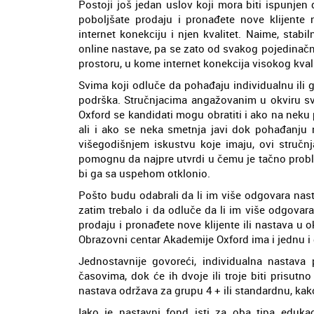
Postoji još jedan uslov koji mora biti ispunjen
poboljšate prodaju i pronađete nove klijente
internet konekciju i njen kvalitet. Naime, stabi
online nastave, pa se zato od svakog pojedinačn
prostoru, u kome internet konekcija visokog kvali
Svima koji odluče da pohađaju individualnu ili 
podrška. Stručnjacima angažovanim u okviru s
Oxford se kandidati mogu obratiti i ako na neku
ali i ako se neka smetnja javi dok pohađanju 
višegodišnjem iskustvu koje imaju, ovi struč
pomognu da najpre utvrdi u čemu je tačno probl
bi ga sa uspehom otklonio.
Pošto budu odabrali da li im više odgovara nastava
zatim trebalo i da odluče da li im više odgovar
prodaju i pronađete nove klijente ili nastava u
Obrazovni centar Akademije Oxford ima i jednu i
Jednostavnije govoreći, individualna nastav
časovima, dok će ih dvoje ili troje biti prisu
nastava održava za grupu 4 + ili standardnu, kak
Iako je nastavni fond isti za oba tipa edukaci