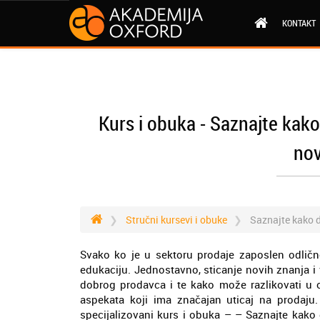
KONTAKT
Kurs i obuka - Saznajte kako
nov
Stručni kursevi i obuke
Saznajte kako d
Svako ko je u sektoru prodaje zaposlen odličn
edukaciju. Jednostavno, sticanje novih znanja i 
dobrog prodavca i te kako može razlikovati u 
aspekata koji ima značajan uticaj na prodaj
specijalizovani kurs i obuka – – Saznajte kako