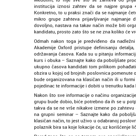
institucija iznosi zahtev da se najpre grupa 
Konkretno, to u praksi znači da se najmanje četv
mikro grupe zahteva prijavljivanje najmanje d
dovoljno, nastava na takav način može biti or
kandidatu, prosto zato što se ne zna koliko će v
Odmah nakon toga je predviđeno da nadležni 
Akademije Oxford pristupe definisanju detalj
održavanja časova. Kada su u pitanju informacij
kurs i obuka – Saznajte kako da poboljšate proda
ukupno časova kandidati tom prilikom pohađati,
obzira u kojoj od brojnih poslovnica pomenute ob
bude organizovana na klasičan način ili u formi
pojedinac te informacije i dobiti u trenutku kada
Nakon što sve informacije o načinu organizacije 
grupu bude dobio, biće potrebno da ih se u potpu
takva da se ne vrše nikakve izmene po zahtevu
na grupni seminar – Saznajte kako da poboljša
klasičan način, to jest uživo u odabranoj poslov
polaznik bira sa koje lokacije će, uz korišćenje 