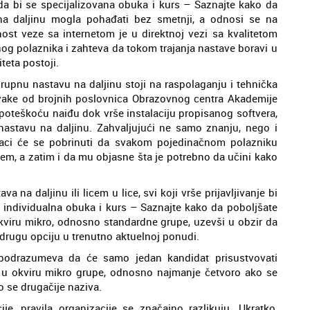
 da bi se specijalizovana obuka i kurs – Saznajte kako da
 na daljinu mogla pohađati bez smetnji, a odnosi se na
lnost veze sa internetom je u direktnoj vezi sa kvalitetom
og polaznika i zahteva da tokom trajanja nastave boravi u
teta postoji.
grupnu nastavu na daljinu stoji na raspolaganju i tehnička
vake od brojnih poslovnica Obrazovnog centra Akademije
 poteškoću naiđu dok vrše instalaciju propisanog softvera,
nastavu na daljinu. Zahvaljujući ne samo znanju, nego i
njaci će se pobrinuti da svakom pojedinačnom polazniku
em, a zatim i da mu objasne šta je potrebno da učini kako
 na daljinu ili licem u lice, svi koji vrše prijavljivanje bi
a individualna obuka i kurs – Saznajte kako da poboljšate
 okviru mikro, odnosno standardne grupe, uzevši u obzir da
 drugu opciju u trenutno aktuelnoj ponudi.
a podrazumeva da će samo jedan kandidat prisustvovati
tno u okviru mikro grupe, odnosno najmanje četvoro ako se
o se drugačije naziva.
je, pravila organizacije se značajno razlikuju. Ukratko,