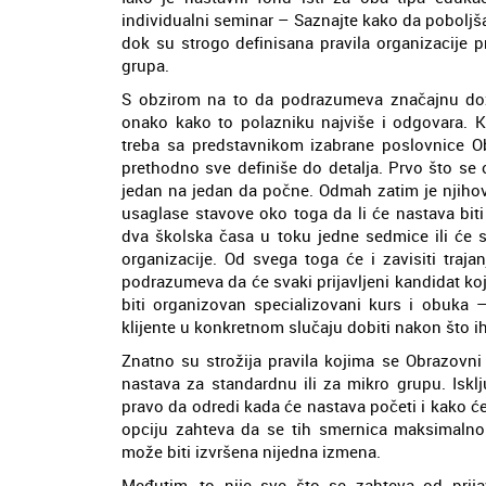
individualni seminar – Saznajte kako da poboljšat
dok su strogo definisana pravila organizacije 
grupa.
S obzirom na to da podrazumeva značajnu dozu 
onako kako to polazniku najviše i odgovara. Ko
treba sa predstavnikom izabrane poslovnice 
prethodno sve definiše do detalja. Prvo što se
jedan na jedan da počne. Odmah zatim je njihov
usaglase stavove oko toga da li će nastava b
dva školska časa u toku jedne sedmice ili će se
organizacije. Od svega toga će i zavisiti trajan
podrazumeva da će svaki prijavljeni kandidat koj
biti organizovan specializovani kurs i obuka 
klijente u konkretnom slučaju dobiti nakon što i
Znatno su strožija pravila kojima se Obrazovni
nastava za standardnu ili za mikro grupu. Iskl
pravo da odredi kada će nastava početi i kako će
opciju zahteva da se tih smernica maksimalno
može biti izvršena nijedna izmena.
Međutim, to nije sve što se zahteva od prij