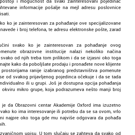
postoji i mogućnost da svaki zainteresovani pojedinac
zahtevane informacije pošalje na mejl adresu poslovnice
isati.
svako ko je zainteresovan za pohađanje ove specijalizovane
navede i broj telefona, te adresu elektronske pošte, zarad
učini svako ko je zainteresovan za pohađanje ovog
menute obrazovne institucije nalazi nekoliko načina
svako od njih treba tom prilikom i da se izjasni oko toga
najte kako da poboljšate prodaju i pronađete nove klijente
u prostorijama ranije izabranog predstavništva pomenute
er se od svakog prijavljenog pojedinca očekuje i da se tada
ividualno ili u grupi. Još je dostupna opcija pohađanja
 u okviru mikro grupe, koja podrazumeva nešto manji broj
je da Obrazovni centar Akademije Oxford ima izuzetno
ako ko ima interesovanje ili potrebu da se sa ovom, vrlo
sni najpre oko toga gde mu najviše odgovara da pohađa
ih.
e zvaničnom upisu. U tom slučaju se zahteva da svako od