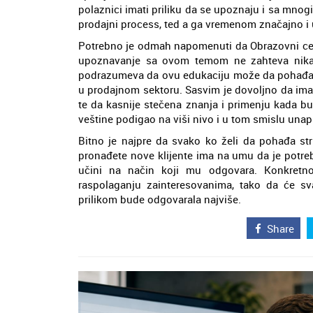
polaznici imati priliku da se upoznaju i sa mno
prodajni process, ted a ga vremenom značajno i
Potrebno je odmah napomenuti da Obrazovni cent
upoznavanje sa ovom temom ne zahteva nikak
podrazumeva da ovu edukaciju može da pohađa 
u prodajnom sektoru. Sasvim je dovoljno da ima
te da kasnije stečena znanja i primenju kada bu
veštine podigao na viši nivo i u tom smislu una
Bitno je najpre da svako ko želi da pohađa st
pronađete nove klijente ima na umu da je potre
učini na način koji mu odgovara. Konkretno,
raspolaganju zainteresovanima, tako da će 
prilikom bude odgovarala najviše.
Share