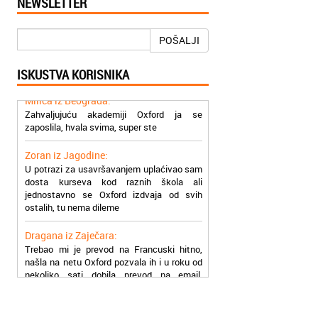
NEWSLETTER
Mogu da pohvalim sve zaposlene u
Akademiji Oxford u Nišu jer su stvarno
profesionalni i prenose znanje na odličan
POŠALJI
način
ISKUSTVA KORISNIKA
Milica iz Beograda:
Zahvaljujuću akademiji Oxford ja se
zaposlila, hvala svima, super ste
Zoran iz Jagodine:
U potrazi za usavršavanjem uplaćivao sam
dosta kurseva kod raznih škola ali
jednostavno se Oxford izdvaja od svih
ostalih, tu nema dileme
Dragana iz Zaječara:
Trebao mi je prevod na Francuski hitno,
našla na netu Oxford pozvala ih i u roku od
nekoliko sati dobila prevod na email,
stvarno su super
Petar iz Paraćina:
Završio kurs za automehaničara, zaposlio