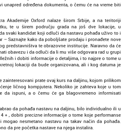
stavi unapred određena dokumenta, o čemu će na vreme biti
 Akademije Oxford nalaze širom Srbije, a na teritoriji
ku, te u širem području grada na još dve lokacije, u
da svaki kandidat koji odluči da nastavu pohađa uživo to i
nar – Saznajte kako da poboljšate prodaju i pronađete nove
og predstavništva te obrazovne institucije. Naravno da će
ati obavezu i da odluči da li mu više odgovara rad u grupi
ežnih i dobiti informacije o detaljima, i to najpre o tome u
retnoj lokaciji da bude organizovana, ali i kog datuma je
 zainteresovani prate ovaj kurs na daljinu, kojom prilikom
ćenje ličnog kompjutera. Nekoliko je zahteva koje u tom
pre da ispuni, a o čemu će ga blagovremeno informisati
dabrao da pohađa nastavu na daljinu, bilo individualno ili u
 4 + , dobiti precizne informacije o tome koje performanse
 bi mogao nesmetano nastavu na takav način da pohađa.
bno da pre početka nastave na njega instalira.