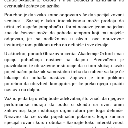
eventualni zahtev polaznika.
Potrebno je da svako kome odgovara više da specijalizovani
seminar - Saznajte kako interaktivnost može prodaju da
učini još uspešnijompohađa u formi nastave jedan na jedan
zna da časove može da pohađa tempom koji mu najviše
odgovara, jer sa nadležnima u okviru ove obrazovne
institucije tom prilikom treba da definiše i sve detalje.
U aktuelnoj ponudi Obrazovni centar Akademije Oxford ima i
opciju pohađanja nastave na daljinu. Predviđeno je
pravilnikom te obrazovne institucije da u tom slučaju svaki
pojedinačni polaznik samostalno treba da izabere sa koje će
lokacije da pohađa nastavu. Zapravo je tom prilikom
potrebno da obezbedi kompjuter, jer će preko njega i pratiti
nastavu na daljinu.
Važno je da taj uređaj bude adekvatan, što znači da njegove
performanse moraju da budu u skladu sa svim onim
zahtevima, koje institucija organizatora pre toga definiše.
Naravno da će svaki pojedinačni polaznik, koga zanima
specijalizovani kurs i obuka - Saznajte kako interaktivnost