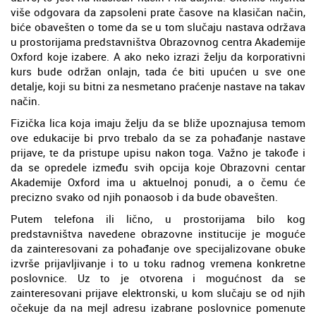
više odgovara da zapsoleni prate časove na klasičan način,
biće obavešten o tome da se u tom slučaju nastava održava
u prostorijama predstavništva Obrazovnog centra Akademije
Oxford koje izabere. A ako neko izrazi želju da korporativni
kurs bude održan onlajn, tada će biti upućen u sve one
detalje, koji su bitni za nesmetano praćenje nastave na takav
način.
Fizička lica koja imaju želju da se bliže upoznajusa temom
ove edukacije bi prvo trebalo da se za pohađanje nastave
prijave, te da pristupe upisu nakon toga. Važno je takođe i
da se opredele između svih opcija koje Obrazovni centar
Akademije Oxford ima u aktuelnoj ponudi, a o čemu će
precizno svako od njih ponaosob i da bude obavešten.
Putem telefona ili lično, u prostorijama bilo kog
predstavništva navedene obrazovne institucije je moguće
da zainteresovani za pohađanje ove specijalizovane obuke
izvrše prijavljivanje i to u toku radnog vremena konkretne
poslovnice. Uz to je otvorena i mogućnost da se
zainteresovani prijave elektronski, u kom slučaju se od njih
očekuje da na mejl adresu izabrane poslovnice pomenute