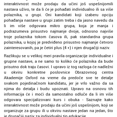
interaktivnost može prodaju da učini još uspešnijomili
nastava uživo, te da li će je pohađati individualno ili sa više
polaznika, u grupi. Oni kandidati koji izaberu opciju
pohađanja nastave u grupi zatim treba i da jasno navedu da
li im više odgovara mikro grupa, koja je manja i
podrazumeva prisustvo najmanje dvoje, odnosno najviše
troje polaznika tokom časova ili, pak standardna grupa
polaznika, u kojoj je predviđeno prisustvo najmanje četvoro
zainteresovanih, pa je četiri plus (4 +) i njen drugačiji naziv.
Razlikuju se u velikoj meri pravila organizacije individualne i
grupne nastave, a ne samo to koliko će polaznika da bude
prisutno dok traju časovi. I upravo iz tog razloga će nadležni
u okviru konkretne poslovnice Obrazovnog centra
Akademije Oxford na vreme da predoče sve te detalje
svakom pojedinačnom kandidatu, jer je vrlo važno da sa
njima do detalja i budu upoznati. Upravo na osnovu tih
informacija će i moći da samostalno odluče da li im više
odgovara specijalizovani kurs i obuka - Saznajte kako
interaktivnost može prodaju da učini još uspešnijom, koji se
organizuje za grupu ili u okviru nastave jedan na jedan, što
je drugačiji naziv za individualni tip edukacije.