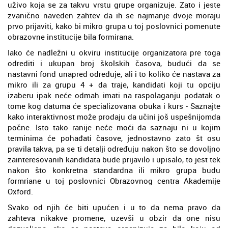
uživo koja se za takvu vrstu grupe organizuje. Zato i jeste
zvanično naveden zahtev da ih se najmanje dvoje moraju
prvo prijaviti, kako bi mikro grupa u toj poslovnici pomenute
obrazovne institucije bila formirana.
Iako će nadležni u okviru institucije organizatora pre toga
odrediti i ukupan broj školskih časova, budući da se
nastavni fond unapred određuje, ali i to koliko će nastava za
mikro ili za grupu 4 + da traje, kandidati koji tu opciju
izaberu ipak neće odmah imati na raspolaganju podatak o
tome kog datuma će specializovana obuka i kurs - Saznajte
kako interaktivnost može prodaju da učini još uspešnijomda
počne. Isto tako ranije neće moći da saznaju ni u kojim
terminima će pohađati časove, jednostavno zato št osu
pravila takva, pa se ti detalji određuju nakon što se dovoljno
zainteresovanih kandidata bude prijavilo i upisalo, to jest tek
nakon što konkretna standardna ili mikro grupa budu
formriane u toj poslovnici Obrazovnog centra Akademije
Oxford.
Svako od njih će biti upućen i u to da nema pravo da
zahteva nikakve promene, uzevši u obzir da one nisu