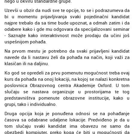
nego u okviru standardne grupe.
Uzevši u obzir da nudi sve te opcije, to se i podrazumeva da
bi u momentu prijavljivanja svaki pojedinačni kandidat
najpre trebalo da sa time bude upoznat, a odmah zatim i da
odabere kako i gde mu odgovara da specijalizovani seminar
- Saznajte kako interaktivnost može prodaju da učini još
uspešnijom pohađa.
Na prvom mestu je potrebno da svaki prijavljeni kandidat
navede da li nastavu želi da pohađa na način, koji važi za
klasičan ili na daljinu.
Ko god se opredeli za prvu pomenutu mogućnost treba ovaj
kurs da pohađa na onoj lokaciji, na kojoj se nalazi konkretna
poslovnica Obrazovnog centra Akademije Oxford. U tom
slučaju se nastava organizuje u prostorijama te tog
predstavništva pomenute obrazovne institucije, kako u
grupi, tako i individualno.
Druga opcija koja je ponuđena odnosi se na pohađanje
časova sa odabrane udaljene lokacije. Predviđeno je da u
tom slučaju svaki kandidat ima obavezu ne samo da
obezbedi kompjuter, preko koga će biti u mogućnosti da