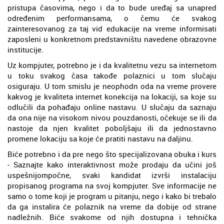
pristupa časovima, nego i da to bude uređaj sa unapred
određenim performansama, o čemu će svakog
zainteresovanog za taj vid edukacije na vreme informisati
zaposleni u konkretnom predstavništu navedene obrazovne
institucije.
Uz kompjuter, potrebno je i da kvalitetnu vezu sa internetom
u toku svakog časa takođe polaznici u tom slučaju
osiguraju. U tom smislu je neophodn oda na vreme provere
kakvog je kvaliteta internet konekcija na lokaciji, sa koje su
odlučili da pohađaju online nastavu. U slučaju da saznaju
da ona nije na visokom nivou pouzdanosti, očekuje se ili da
nastoje da njen kvalitet poboljšaju ili da jednostavno
promene lokaciju sa koje će pratiti nastavu na daljinu.
Biće potrebno i da pre nego što specijalizovana obuka i kurs
- Saznajte kako interaktivnost može prodaju da učini još
uspešnijompočne, svaki kandidat izvrši instalaciju
propisanog programa na svoj kompjuter. Sve informacije ne
samo o tome koji je program u pitanju, nego i kako bi trebalo
da ga instalira će polaznik na vreme da dobije od strane
nadležnih. Biće svakome od njih dostupna i tehnička