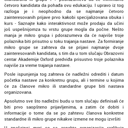
četvoro kandidata da pohađa ovu edukaciju. I upravo iz tog
razloga je i neophodno da se najmanje četvoro
zainteresovanih prijave prvo kakobi specijalizovana obuka i
kurs - Saznajte kako interaktivnost može prodaju da učini
još uspešnijomza tu vrstu grupe mogla da počne. Nešto
manja je mikro grupa i pdorazumeva da će najviše troje
polaznika biti prisutno u toku trajanja nastave. Za formiranje
mikro grupe se zahteva da se prijavi najmanje dvoje
zainteresovanih kandidata, s tim da u tom slučaju Obrazovni
centar Akademije Oxford predviđa prisustvo troje polaznika
najviše za vreme trajanja nastave.
Posle ispunjenja tog zahteva će nadležni odrediti i datum
početka nastave za konkretnu grupu, ali i termine u kojima
će za članove mikro ili standardne grupe biti nastava
organizovana.
Apsolutno sve što nadležni budu u tom slučaju definisali će
biti prvo saopšteno prijavljenima, a zatim će dobiti i
informacije o tome da se po zahtevu članova konkretne
standardne ili mikro grupe nikakve izmene ne mogu izvršiti
U značajnoj meri se sa aspekta organizacije razlikuje