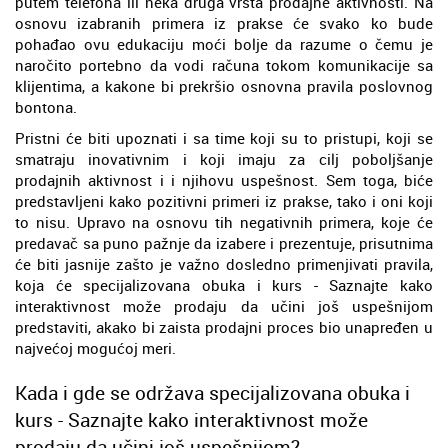
putem telefona ili neka druga vrsta prodajne aktivnosti. Na
osnovu izabranih primera iz prakse će svako ko bude
pohađao ovu edukaciju moći bolje da razume o čemu je
naročito portebno da vodi računa tokom komunikacije sa
klijentima, a kakone bi prekršio osnovna pravila poslovnog
bontona.
Pristni će biti upoznati i sa time koji su to pristupi, koji se
smatraju inovativnim i koji imaju za cilj poboljšanje
prodajnih aktivnost i i njihovu uspešnost. Sem toga, biće
predstavljeni kako pozitivni primeri iz prakse, tako i oni koji
to nisu. Upravo na osnovu tih negativnih primera, koje će
predavač sa puno pažnje da izabere i prezentuje, prisutnima
će biti jasnije zašto je važno dosledno primenjivati pravila,
koja će specijalizovana obuka i kurs - Saznajte kako
interaktivnost može prodaju da učini još uspešnijom
predstaviti, akako bi zaista prodajni proces bio unapređen u
najvećoj mogućoj meri.
Kada i gde se održava specijalizovana obuka i
kurs - Saznajte kako interaktivnost može
prodaju da učini još uspešnijom?