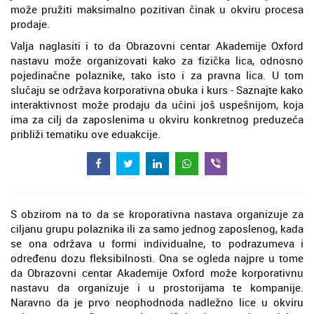
može pružiti maksimalno pozitivan činak u okviru procesa
prodaje.
Valja naglasiti i to da Obrazovni centar Akademije Oxford
nastavu može organizovati kako za fizička lica, odnosno
pojedinačne polaznike, tako isto i za pravna lica. U tom
slučaju se održava korporativna obuka i kurs - Saznajte kako
interaktivnost može prodaju da učini još uspešnijom, koja
ima za cilj da zaposlenima u okviru konkretnog preduzeća
približi tematiku ove eduakcije.
S obzirom na to da se kroporativna nastava organizuje za
ciljanu grupu polaznika ili za samo jednog zaposlenog, kada
se ona održava u formi individualne, to podrazumeva i
određenu dozu fleksibilnosti. Ona se ogleda najpre u tome
da Obrazovni centar Akademije Oxford može korporativnu
nastavu da organizuje i u prostorijama te kompanije.
Naravno da je prvo neophodnoda nadležno lice u okviru