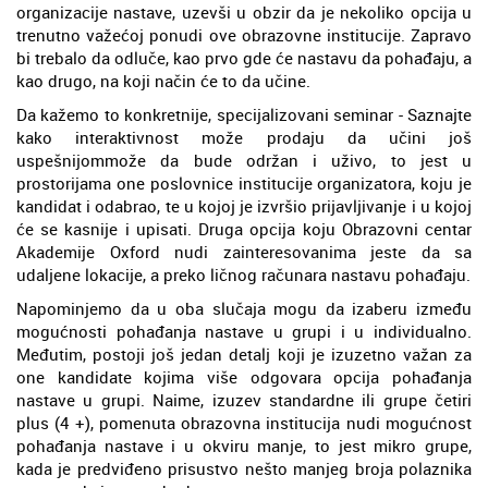
organizacije nastave, uzevši u obzir da je nekoliko opcija u
trenutno važećoj ponudi ove obrazovne institucije. Zapravo
bi trebalo da odluče, kao prvo gde će nastavu da pohađaju, a
kao drugo, na koji način će to da učine.
Da kažemo to konkretnije, specijalizovani seminar - Saznajte
kako interaktivnost može prodaju da učini još
uspešnijommože da bude održan i uživo, to jest u
prostorijama one poslovnice institucije organizatora, koju je
kandidat i odabrao, te u kojoj je izvršio prijavljivanje i u kojoj
će se kasnije i upisati. Druga opcija koju Obrazovni centar
Akademije Oxford nudi zainteresovanima jeste da sa
udaljene lokacije, a preko ličnog računara nastavu pohađaju.
Napominjemo da u oba slučaja mogu da izaberu između
mogućnosti pohađanja nastave u grupi i u individualno.
Međutim, postoji još jedan detalj koji je izuzetno važan za
one kandidate kojima više odgovara opcija pohađanja
nastave u grupi. Naime, izuzev standardne ili grupe četiri
plus (4 +), pomenuta obrazovna institucija nudi mogućnost
pohađanja nastave i u okviru manje, to jest mikro grupe,
kada je predviđeno prisustvo nešto manjeg broja polaznika