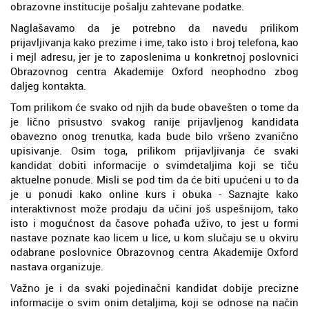
obrazovne institucije pošalju zahtevane podatke.
Naglašavamo da je potrebno da navedu prilikom
prijavljivanja kako prezime i ime, tako isto i broj telefona, kao
i mejl adresu, jer je to zaposlenima u konkretnoj poslovnici
Obrazovnog centra Akademije Oxford neophodno zbog
daljeg kontakta.
Tom prilikom će svako od njih da bude obavešten o tome da
je lično prisustvo svakog ranije prijavljenog kandidata
obavezno onog trenutka, kada bude bilo vršeno zvanično
upisivanje. Osim toga, prilikom prijavljivanja će svaki
kandidat dobiti informacije o svimdetaljima koji se tiču
aktuelne ponude. Misli se pod tim da će biti upućeni u to da
je u ponudi kako online kurs i obuka - Saznajte kako
interaktivnost može prodaju da učini još uspešnijom, tako
isto i mogućnost da časove pohađa uživo, to jest u formi
nastave poznate kao licem u lice, u kom slučaju se u okviru
odabrane poslovnice Obrazovnog centra Akademije Oxford
nastava organizuje.
Važno je i da svaki pojedinačni kandidat dobije precizne
informacije o svim onim detaljima, koji se odnose na način