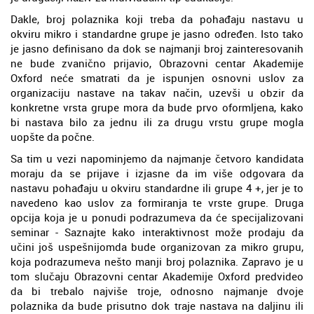
Dakle, broj polaznika koji treba da pohađaju nastavu u
okviru mikro i standardne grupe je jasno određen. Isto tako
je jasno definisano da dok se najmanji broj zainteresovanih
ne bude zvanično prijavio, Obrazovni centar Akademije
Oxford neće smatrati da je ispunjen osnovni uslov za
organizaciju nastave na takav način, uzevši u obzir da
konkretne vrsta grupe mora da bude prvo oformljena, kako
bi nastava bilo za jednu ili za drugu vrstu grupe mogla
uopšte da počne.
Sa tim u vezi napominjemo da najmanje četvoro kandidata
moraju da se prijave i izjasne da im više odgovara da
nastavu pohađaju u okviru standardne ili grupe 4 +, jer je to
navedeno kao uslov za formiranja te vrste grupe. Druga
opcija koja je u ponudi podrazumeva da će specijalizovani
seminar - Saznajte kako interaktivnost može prodaju da
učini još uspešnijomda bude organizovan za mikro grupu,
koja podrazumeva nešto manji broj polaznika. Zapravo je u
tom slučaju Obrazovni centar Akademije Oxford predvideo
da bi trebalo najviše troje, odnosno najmanje dvoje
polaznika da bude prisutno dok traje nastava na daljinu ili