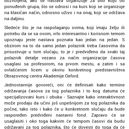
dozvoljena, ako se nastava organizuje za bilo koju od
ponuđenih grupa, što se odnosi i na kurs koji se organizuje
na klasičan način, odnosno uživo i na onaj, koji se održava
na daljinu.
Sledeće što je na raspolaganju svima, koji imaju želju ili
potrebu da se sa ovom, vrlo interesantno i korisnom temom
upoznaju jeste nastava poznata kao jedan na jedan. S
obzirom na to da samo jedan polaznik treba časovima da
prisustvuje u tom slučaju, to je i predviđeno da svaki taj
polaznik detalje vezano za način organizacije časova
usaglasi sa profesorom, na prvom mestu, a zatim i sa
ovlašćenim licem u okviru konkretnog predstavništva
Obrazovnog centra Akademije Oxford.
Jednostavnije govoreći, oni će definisati kako termine
održavanja časova za tog polaznika i to kog datuma će
specijalizovani kurs i obuka - Saznajte kako interaktivnost
može prodaju da učini još uspešnijom za tog polaznika da
počne, tako isto i kako će u konkretnom slučaju da bude
raspoređen predviđeni nastavni fond. Zapravo će se
usaglasiti i oko toga kakvim će tempom časovi da budu
održavani za tog polaznika, što će dovesti do toga da će