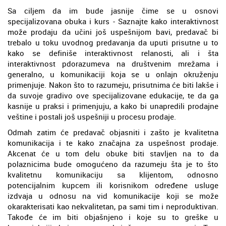
Sa ciljem da im bude jasnije čime se u osnovi
specijalizovana obuka i kurs - Saznajte kako interaktivnost
može prodaju da učini još uspešnijom bavi, predavač bi
trebalo u toku uvodnog predavanja da uputi prisutne u to
kako se definiše interaktivnost relanosti, ali i šta
interaktivnost pdorazumeva na društvenim mrežama i
generalno, u komunikaciji koja se u onlajn okruženju
primenjuje. Nakon što to razumeju, prisutnima će biti lakše i
da suvoje gradivo ove specijalizovane edukacije, te da ga
kasnije u praksi i primenjuju, a kako bi unapredili prodajne
veštine i postali još uspešniji u procesu prodaje.
Odmah zatim će predavač objasniti i zašto je kvalitetna
komunikacija i te kako značajna za uspešnost prodaje.
Akcenat će u tom delu obuke biti stavljen na to da
polaznicima bude omogućeno da razumeju šta je to što
kvalitetnu komunikaciju sa klijentom, odnosno
potencijalnim kupcem ili korisnikom određene usluge
izdvaja u odnosu na vid komunikacije koji se može
okarakterisati kao nekvalitetan, pa sami tim i neproduktivan.
Takođe će im biti objašnjeno i koje su to greške u