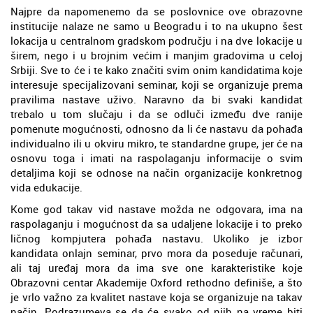
Najpre da napomenemo da se poslovnice ove obrazovne
institucije nalaze ne samo u Beogradu i to na ukupno šest
lokacija u centralnom gradskom području i na dve lokacije u
širem, nego i u brojnim većim i manjim gradovima u celoj
Srbiji. Sve to će i te kako značiti svim onim kandidatima koje
interesuje specijalizovani seminar, koji se organizuje prema
pravilima nastave uživo. Naravno da bi svaki kandidat
trebalo u tom slučaju i da se odluči između dve ranije
pomenute mogućnosti, odnosno da li će nastavu da pohađa
individualno ili u okviru mikro, te standardne grupe, jer će na
osnovu toga i imati na raspolaganju informacije o svim
detaljima koji se odnose na način organizacije konkretnog
vida edukacije.
Kome god takav vid nastave možda ne odgovara, ima na
raspolaganju i mogućnost da sa udaljene lokacije i to preko
ličnog kompjutera pohađa nastavu. Ukoliko je izbor
kandidata onlajn seminar, prvo mora da poseduje računari,
ali taj uređaj mora da ima sve one karakteristike koje
Obrazovni centar Akademije Oxford rethodno definiše, a što
je vrlo važno za kvalitet nastave koja se organizuje na takav
način. Podrazumeva se da će svako od njih na vreme biti