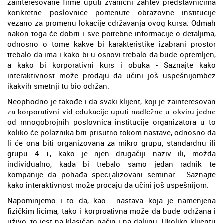
zainteresovane firme uputi zvanični zahtev predstavnicima
konkretne poslovnice pomenute obrazovne institucije
vezano za promenu lokacije održavanja ovog kursa. Odmah
nakon toga će dobiti i sve potrebne informacije o detaljima,
odnosno o tome kakve bi karakteristike izabrani prostor
trebalo da ima i kako bi u osnovi trebalo da bude opremljen,
a kako bi korporativni kurs i obuka - Saznajte kako
interaktivnost može prodaju da učini još uspešnijombez
ikakvih smetnji tu bio održan.
Neophodno je takođe i da svaki klijent, koji je zainteresovan
za korporativni vid edukacije uputi nadležne u okviru jedne
od mnogobrojnih poslovnica institucije organizatora u to
koliko će polaznika biti prisutno tokom nastave, odnosno da
li će ona biti organizovana za mikro grupu, standardnu ili
grupu 4 +, kako je njen drugačiji naziv ili, možda
individualno, kada bi trebalo samo jedan radnik te
kompanije da pohađa specijalizovani seminar - Saznajte
kako interaktivnost može prodaju da učini još uspešnijom.
Napominjemo i to da, kao i nastava koja je namenjena
fizičkim licima, tako i korproativna može da bude održana i
uživo, to jest na klasičan način i na daljinu. Ukoliko klijentu