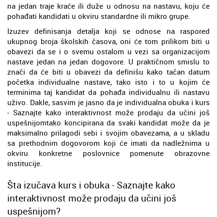
na jedan traje kraće ili duže u odnosu na nastavu, koju će
pohađati kandidati u okviru standardne ili mikro grupe.
Izuzev definisanja detalja koji se odnose na raspored
ukupnog broja školskih časova, oni će tom prilikom biti u
obavezi da se i o svemu ostalom u vezi sa organizacijom
nastave jedan na jedan dogovore. U praktičnom smislu to
znači da će biti u obavezi da definišu kako tačan datum
početka individualne nastave, tako isto i to u kojim će
terminima taj kandidat da pohađa individualnu ili nastavu
uživo. Dakle, sasvim je jasno da je individualna obuka i kurs
- Saznajte kako interaktivnost može prodaju da učini još
uspešnijomtako koncipirana da svaki kandidat može da je
maksimalno prilagodi sebi i svojim obavezama, a u skladu
sa prethodnim dogovorom koji će imati da nadležnima u
okviru konkretne poslovnice pomenute obrazovne
institucije.
Šta izučava kurs i obuka - Saznajte kako
interaktivnost može prodaju da učini još
uspešnijom?