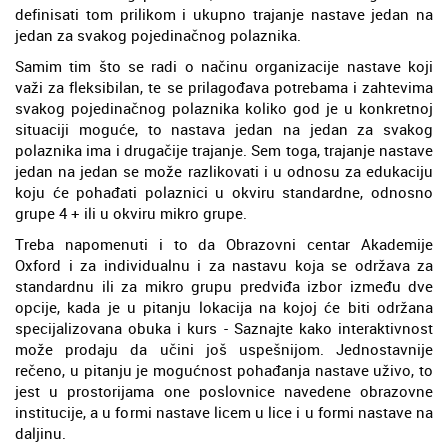
definisati tom prilikom i ukupno trajanje nastave jedan na
jedan za svakog pojedinačnog polaznika.
Samim tim što se radi o načinu organizacije nastave koji
važi za fleksibilan, te se prilagođava potrebama i zahtevima
svakog pojedinačnog polaznika koliko god je u konkretnoj
situaciji moguće, to nastava jedan na jedan za svakog
polaznika ima i drugačije trajanje. Sem toga, trajanje nastave
jedan na jedan se može razlikovati i u odnosu za edukaciju
koju će pohađati polaznici u okviru standardne, odnosno
grupe 4 + ili u okviru mikro grupe.
Treba napomenuti i to da Obrazovni centar Akademije
Oxford i za individualnu i za nastavu koja se održava za
standardnu ili za mikro grupu predviđa izbor između dve
opcije, kada je u pitanju lokacija na kojoj će biti održana
specijalizovana obuka i kurs - Saznajte kako interaktivnost
može prodaju da učini još uspešnijom. Jednostavnije
rečeno, u pitanju je mogućnost pohađanja nastave uživo, to
jest u prostorijama one poslovnice navedene obrazovne
institucije, a u formi nastave licem u lice i u formi nastave na
daljinu.