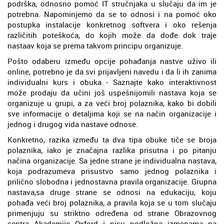
podrška, odnosno pomoć IT stručnjaka u slučaju da im je
potrebna. Napominjemo da se to odnosi i na pomoć oko
postupka instalacije konkretnog softvera i oko rešenja
različitih poteškoća, do kojih može da dođe dok traje
nastaav koja se prema takvom principu organizuje.
Pošto odaberu između opcije pohađanja nastve uživo ili
online, potrebno je da svi prijavljeni navedu i da li ih zanima
individualni kurs i obuka - Saznajte kako interaktivnost
može prodaju da učini još uspešnijomili nastava koja se
organizuje u grupi, a za veći broj polaznika, kako bi dobili
sve informacije o detaljima koji se na način organizacije i
jednog i drugog vida nastave odnose.
Konkretno, razika između ta dva tipa obuke tiče se broja
polaznika, iako je značajna razlika prisutna i po pitanju
načina organizacije. Sa jedne strane je individualna nastava,
koja podrazumeva prisustvo samo jednog polaznika i
prilično slobodna i jednostavna pravila organizacije. Grupna
nastava,sa druge strane se odnosi na edukaciju, koju
pohađa veći broj polaznika, a pravila koja se u tom slučaju
primenjuju su striktno određena od strane Obrazovnog
centra Akademije Oxford i nisu podložna izmenama na