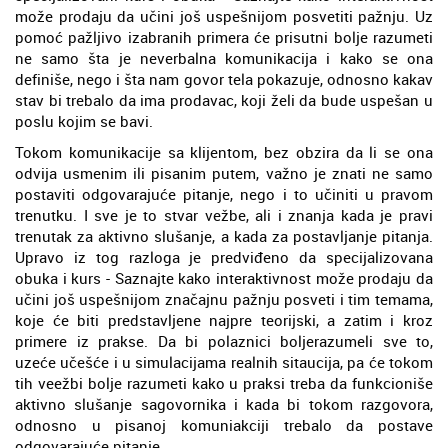
može prodaju da učini još uspešnijom posvetiti pažnju. Uz
pomoć pažljivo izabranih primera će prisutni bolje razumeti
ne samo šta je neverbalna komunikacija i kako se ona
definiše, nego i šta nam govor tela pokazuje, odnosno kakav
stav bi trebalo da ima prodavac, koji želi da bude uspešan u
poslu kojim se bavi.
Tokom komunikacije sa klijentom, bez obzira da li se ona
odvija usmenim ili pisanim putem, važno je znati ne samo
postaviti odgovarajuće pitanje, nego i to učiniti u pravom
trenutku. I sve je to stvar vežbe, ali i znanja kada je pravi
trenutak za aktivno slušanje, a kada za postavljanje pitanja.
Upravo iz tog razloga je predviđeno da specijalizovana
obuka i kurs - Saznajte kako interaktivnost može prodaju da
učini još uspešnijom značajnu pažnju posveti i tim temama,
koje će biti predstavljene najpre teorijski, a zatim i kroz
primere iz prakse. Da bi polaznici boljerazumeli sve to,
uzeće učešće i u simulacijama realnih sitaucija, pa će tokom
tih veežbi bolje razumeti kako u praksi treba da funkcioniše
aktivno slušanje sagovornika i kada bi tokom razgovora,
odnosno u pisanoj komuniakciji trebalo da postave
odgovarajuće pitanje.