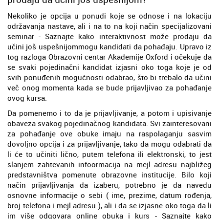
Nekoliko je opcija u ponudi koje se odnose i na lokaciju
održavanja nastave, ali i na to na koji način specijalizovani
seminar - Saznajte kako interaktivnost može prodaju da
učini još uspešnijommogu kandidati da pohađaju. Upravo iz
tog razloga Obrazovni centar Akademije Oxford i očekuje da
se svaki pojedinačni kandidat izjasni oko toga koje je od
svih ponuđenih mogućnosti odabrao, što bi trebalo da učini
več onog momenta kada se bude prijavljivao za pohađanje
ovog kursa.
Da pomenemo i to da je prijavljivanje, a potom i upisivanje
obaveza svakog pojedinačnog kandidata. Svi zainteresovani
za pohađanje ove obuke imaju na raspolaganju sasvim
dovoljno opcija i za prijavljivanje, tako da mogu odabrati da
li će to učiniti lično, putem telefona ili elektronski, to jest
slanjem zahtevanih infoormacija na mejl adresu najbližeg
predstavništva pomenute obrazovne institucije. Bilo koji
način prijavljivanja da izaberu, potrebno je da navedu
osnovne informacije o sebi ( ime, prezime, datum rođenja,
broj telefona i mejl adresu ), ali i da se izjasne oko toga da li
im više odgovara online obuka i kurs - Saznajte kako