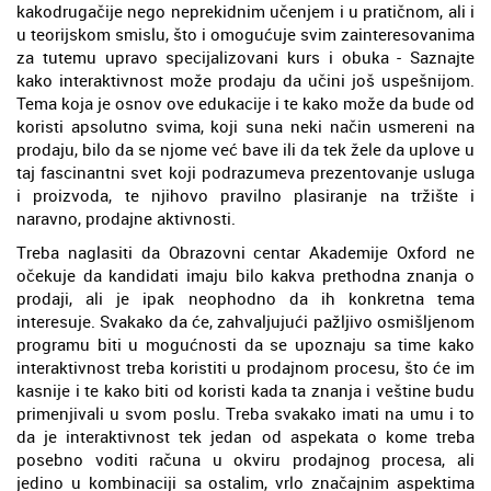
kakodrugačije nego neprekidnim učenjem i u pratičnom, ali i
u teorijskom smislu, što i omogućuje svim zainteresovanima
za tutemu upravo specijalizovani kurs i obuka - Saznajte
kako interaktivnost može prodaju da učini još uspešnijom.
Tema koja je osnov ove edukacije i te kako može da bude od
koristi apsolutno svima, koji suna neki način usmereni na
prodaju, bilo da se njome već bave ili da tek žele da uplove u
taj fascinantni svet koji podrazumeva prezentovanje usluga
i proizvoda, te njihovo pravilno plasiranje na tržište i
naravno, prodajne aktivnosti.
Treba naglasiti da Obrazovni centar Akademije Oxford ne
očekuje da kandidati imaju bilo kakva prethodna znanja o
prodaji, ali je ipak neophodno da ih konkretna tema
interesuje. Svakako da će, zahvaljujući pažljivo osmišljenom
programu biti u mogućnosti da se upoznaju sa time kako
interaktivnost treba koristiti u prodajnom procesu, što će im
kasnije i te kako biti od koristi kada ta znanja i veštine budu
primenjivali u svom poslu. Treba svakako imati na umu i to
da je interaktivnost tek jedan od aspekata o kome treba
posebno voditi računa u okviru prodajnog procesa, ali
jedino u kombinaciji sa ostalim, vrlo značajnim aspektima