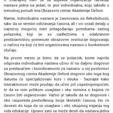
nastava jedna na jedan, to jest individualna, koju takođe u
trenutnoj ponudi ima Obrazovni centar Akademije Oxford.
Naime, individualna nastava je zasnovana na fleksibilnosti,
tako da se termini održavanja časova, ali i svi ostali detalji u
najvećoj mogućoj meri prilagođavaju potrebama samog
polaznika, koji se sa nadležnima u odabranom
predstavništvu pomenute obrazovne institucije dogovaraju
o načinu na koji će biti organizovana nastava u konkretnom
slučaju.
Na prvom mestu je bitno da se polaznik, kome najviše
odgovara individualna nastava uživo ili na daljinu dogovori
sa predavačem i koordinatorom za nastavu u toj poslovnici
Obrazovnog centra Akademije Oxford dogovoi oko toga kog
datuma će specijalizovani kurs i obuka - Saznajte kako
interaktivnost može prodaju da učini još uspešnijompočeti,
te da se tom prilikom usaglase i oko termina u kojima će
časovi biti organizovani. Važno je takođe da se dogovore i
oko rasporeda predviđenog broja školskih časova, što će
dovesti do toga da se usaglase i oko ukupnog trajanja tog
vida edukacije. Upravo zato se može desiti da nastava jedna