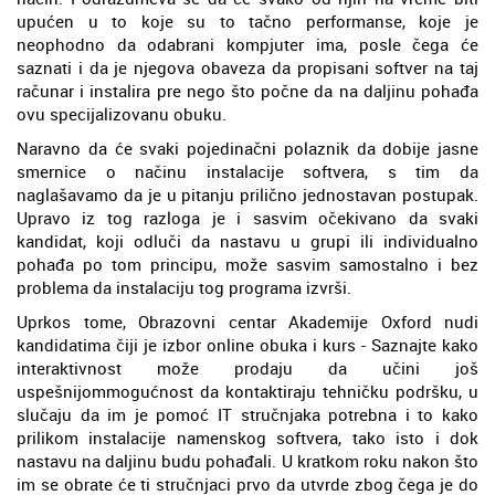
upućen u to koje su to tačno performanse, koje je
neophodno da odabrani kompjuter ima, posle čega će
saznati i da je njegova obaveza da propisani softver na taj
računar i instalira pre nego što počne da na daljinu pohađa
ovu specijalizovanu obuku.
Naravno da će svaki pojedinačni polaznik da dobije jasne
smernice o načinu instalacije softvera, s tim da
naglašavamo da je u pitanju prilično jednostavan postupak.
Upravo iz tog razloga je i sasvim očekivano da svaki
kandidat, koji odluči da nastavu u grupi ili individualno
pohađa po tom principu, može sasvim samostalno i bez
problema da instalaciju tog programa izvrši.
Uprkos tome, Obrazovni centar Akademije Oxford nudi
kandidatima čiji je izbor online obuka i kurs - Saznajte kako
interaktivnost može prodaju da učini još
uspešnijommogućnost da kontaktiraju tehničku podršku, u
slučaju da im je pomoć IT stručnjaka potrebna i to kako
prilikom instalacije namenskog softvera, tako isto i dok
nastavu na daljinu budu pohađali. U kratkom roku nakon što
im se obrate će ti stručnjaci prvo da utvrde zbog čega je do