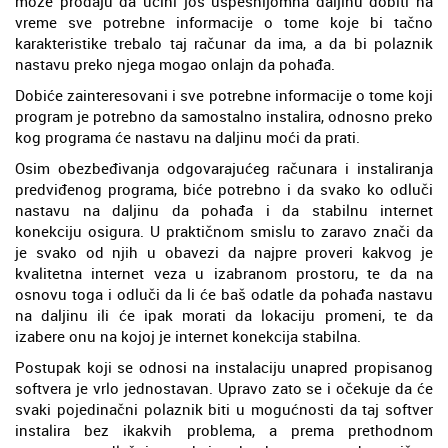
može prodaju da učini još uspešnijomna daljinu dobiti na
vreme sve potrebne informacije o tome koje bi tačno
karakteristike trebalo taj računar da ima, a da bi polaznik
nastavu preko njega mogao onlajn da pohađa.
Dobiće zainteresovani i sve potrebne informacije o tome koji
program je potrebno da samostalno instalira, odnosno preko
kog programa će nastavu na daljinu moći da prati.
Osim obezbeđivanja odgovarajućeg računara i instaliranja
predviđenog programa, biće potrebno i da svako ko odluči
nastavu na daljinu da pohađa i da stabilnu internet
konekciju osigura. U praktičnom smislu to zaravo znači da
je svako od njih u obavezi da najpre proveri kakvog je
kvalitetna internet veza u izabranom prostoru, te da na
osnovu toga i odluči da li će baš odatle da pohađa nastavu
na daljinu ili će ipak morati da lokaciju promeni, te da
izabere onu na kojoj je internet konekcija stabilna.
Postupak koji se odnosi na instalaciju unapred propisanog
softvera je vrlo jednostavan. Upravo zato se i očekuje da će
svaki pojedinačni polaznik biti u mogućnosti da taj softver
instalira bez ikakvih problema, a prema prethodnom