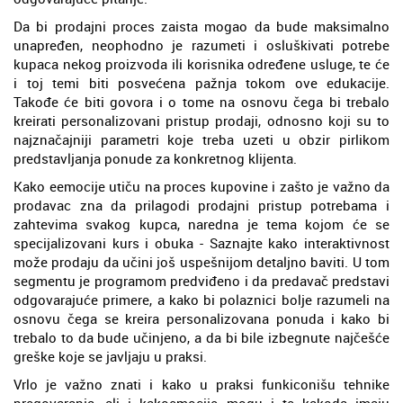
Da bi prodajni proces zaista mogao da bude maksimalno
unapređen, neophodno je razumeti i osluškivati potrebe
kupaca nekog proizvoda ili korisnika određene usluge, te će
i toj temi biti posvećena pažnja tokom ove edukacije.
Takođe će biti govora i o tome na osnovu čega bi trebalo
kreirati personalizovani pristup prodaji, odnosno koji su to
najznačajniji parametri koje treba uzeti u obzir pirlikom
predstavljanja ponude za konkretnog klijenta.
Kako eemocije utiču na proces kupovine i zašto je važno da
prodavac zna da prilagodi prodajni pristup potrebama i
zahtevima svakog kupca, naredna je tema kojom će se
specijalizovani kurs i obuka - Saznajte kako interaktivnost
može prodaju da učini još uspešnijom detaljno baviti. U tom
segmentu je programom predviđeno i da predavač predstavi
odgovarajuće primere, a kako bi polaznici bolje razumeli na
osnovu čega se kreira personalizovana ponuda i kako bi
trebalo to da bude učinjeno, a da bi bile izbegnute najčešće
greške koje se javljaju u praksi.
Vrlo je važno znati i kako u praksi funkiconišu tehnike