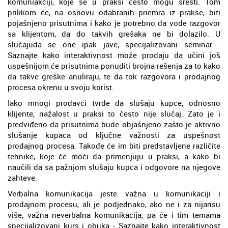
komuniakciji, koje se u praksi često mogu sresti. Tom
prilikom će, na osnovu odabranih priemra iz prakse, biti
pojašnjeno prisutnima i kako je potrebno da vode razgovor
sa klijentom, da do takvih grešaka ne bi dolazilo. U
slučajuda se one ipak jave, specijalizovani seminar -
Saznajte kako interaktivnost može prodaju da učini još
uspešnijom će prisutnima ponuditi brojna rešenja za to kako
da takve greške anuliraju, te da tok razgovora i prodajnog
procesa okrenu u svoju korist.
Iako mnogi prodavci tvrde da slušaju kupce, odnosno
klijente, nažalost u praksi to često nije slučaj. Zato je i
predviđeno da prisutnima bude objašnjeno zašto je aktivno
slušanje kupaca od ključne važnosti za uspešnost
prodajnog procesa. Takođe će im biti predstavljene različite
tehnike, koje će moći da primenjuju u praksi, a kako bi
naučili da sa pažnjom slušaju kupca i odgovore na njegove
zahteve.
Verbalna komunikacija jeste važna u komunikaciji i
prodajnom procesu, ali je podjednako, ako ne i za nijansu
više, važna neverbalna komunikacija, pa će i tim temama
specijalizovani kurs i obuka - Saznajte kako interaktivnost