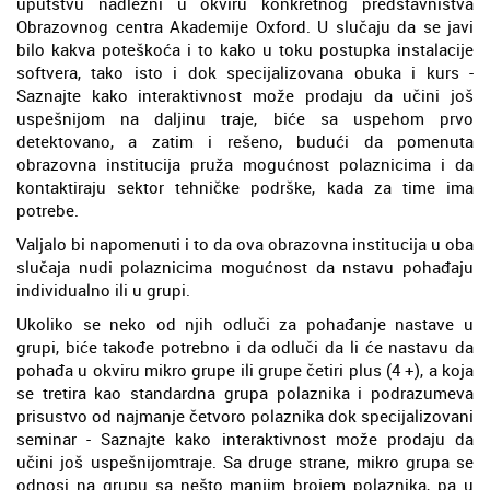
uputstvu nadležni u okviru konkretnog predstavništva
Obrazovnog centra Akademije Oxford. U slučaju da se javi
bilo kakva poteškoća i to kako u toku postupka instalacije
softvera, tako isto i dok specijalizovana obuka i kurs -
Saznajte kako interaktivnost može prodaju da učini još
uspešnijom na daljinu traje, biće sa uspehom prvo
detektovano, a zatim i rešeno, budući da pomenuta
obrazovna institucija pruža mogućnost polaznicima i da
kontaktiraju sektor tehničke podrške, kada za time ima
potrebe.
Valjalo bi napomenuti i to da ova obrazovna institucija u oba
slučaja nudi polaznicima mogućnost da nstavu pohađaju
individualno ili u grupi.
Ukoliko se neko od njih odluči za pohađanje nastave u
grupi, biće takođe potrebno i da odluči da li će nastavu da
pohađa u okviru mikro grupe ili grupe četiri plus (4 +), a koja
se tretira kao standardna grupa polaznika i podrazumeva
prisustvo od najmanje četvoro polaznika dok specijalizovani
seminar - Saznajte kako interaktivnost može prodaju da
učini još uspešnijomtraje. Sa druge strane, mikro grupa se
odnosi na grupu sa nešto manjim brojem polaznika, pa u