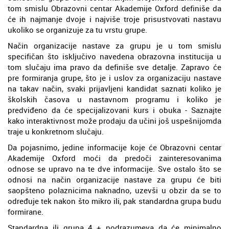
tom smislu Obrazovni centar Akademije Oxford definiše da
će ih najmanje dvoje i najviše troje prisustvovati nastavu
ukoliko se organizuje za tu vrstu grupe.
Način organizacije nastave za grupu je u tom smislu
specifičan što isključivo navedena obrazovna institucija u
tom slučaju ima pravo da definiše sve detalje. Zapravo će
pre formiranja grupe, što je i uslov za organizaciju nastave
na takav način, svaki prijavljeni kandidat saznati koliko je
školskih časova u nastavnom programu i koliko je
predviđeno da će specijalizovani kurs i obuka - Saznajte
kako interaktivnost može prodaju da učini još uspešnijomda
traje u konkretnom slučaju.
Da pojasnimo, jedine informacije koje će Obrazovni centar
Akademije Oxford moći da predoči zainteresovanima
odnose se upravo na te dve informacije. Sve ostalo što se
odnosi na način organizacije nastave za grupu će biti
saopšteno polaznicima naknadno, uzevši u obzir da se to
određuje tek nakon što mikro ili, pak standardna grupa budu
formirane.
Standardna ili grupa 4 + podrazumeva da će minimalno