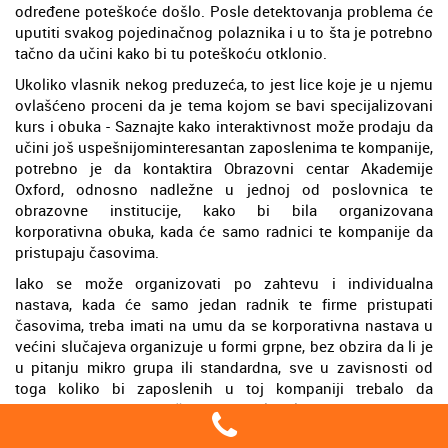
određene poteškoće došlo. Posle detektovanja problema će
uputiti svakog pojedinačnog polaznika i u to šta je potrebno
tačno da učini kako bi tu poteškoću otklonio.
Ukoliko vlasnik nekog preduzeća, to jest lice koje je u njemu
ovlašćeno proceni da je tema kojom se bavi specijalizovani
kurs i obuka - Saznajte kako interaktivnost može prodaju da
učini još uspešnijominteresantan zaposlenima te kompanije,
potrebno je da kontaktira Obrazovni centar Akademije
Oxford, odnosno nadležne u jednoj od poslovnica te
obrazovne institucije, kako bi bila organizovana
korporativna obuka, kada će samo radnici te kompanije da
pristupaju časovima.
Iako se može organizovati po zahtevu i individualna
nastava, kada će samo jedan radnik te firme pristupati
časovima, treba imati na umu da se korporativna nastava u
većini slučajeva organizuje u formi grpne, bez obzira da li je
u pitanju mikro grupa ili standardna, sve u zavisnosti od
toga koliko bi zaposlenih u toj kompaniji trebalo da
pohađaju nastavu, a što bi trebalo klijent na vreme da
predoči nadležnima.