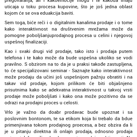
pregovaranja, ali i kakoemocije mogu i te kakoda imaju
uticaja u toku procesa kupovine, što je još jedna oblast
kojom će se ova eduakcija baviti.
Sem toga, biće reči i o digitalnim kanalima prodaje i o tome
kako interaktivnost na društvenim mrežama može da
pomogne poboljšanjuprodajnog procesa u celini i njegovoj
uspešnoj finalizaciji.
Kao i svaki drugi vid prodaje, tako isto i prodaja putem
telefona i te kako može da bude uspešna ukoliko se vodi
pravilno. S obzirom na to da je u praksi takođe zastupljena,
to će specijalizovani seminar - Saznajte kako interaktivnost
može prodaju da učini još uspešnijom pažnju obratiti i na
takav vid prodaje, kojom prilikom će biti objašnjeno
prisutnima kako se adekvatna interaktivnost u takvoj vrsti
prodaje može poboljšati i kako ona može pozitivno da se
odrazi na prodajni proces u celosti.
Vrlo je važno da doabr prodavac bude upoznat i sa
poslovnim bontonom, te sa etikom koja bi trebalo da bdue
primenjivana tokom prodajnog proecesa, a bez obzira da li
je u pitanju direktna ili onlajn prodaja, odnosno prodaja