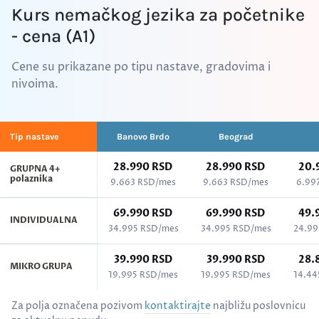
Kurs nemačkog jezika za početnike
- cena (A1)
Cene su prikazane po tipu nastave, gradovima i
nivoima.
Tip nastave
Banovo Brdo
Beograd
28.990 RSD
28.990 RSD
20.
GRUPNA 4+
polaznika
9.663 RSD/mes
9.663 RSD/mes
6.99
69.990 RSD
69.990 RSD
49.
INDIVIDUALNA
34.995 RSD/mes
34.995 RSD/mes
24.99
39.990 RSD
39.990 RSD
28.
MIKRO GRUPA
19.995 RSD/mes
19.995 RSD/mes
14.44
Cenovnik kurseva po gradovima - Nemački jezik, svi nivoi (A1–C2)
Za polja označena pozivom
kontaktirajte
najbližu poslovnicu