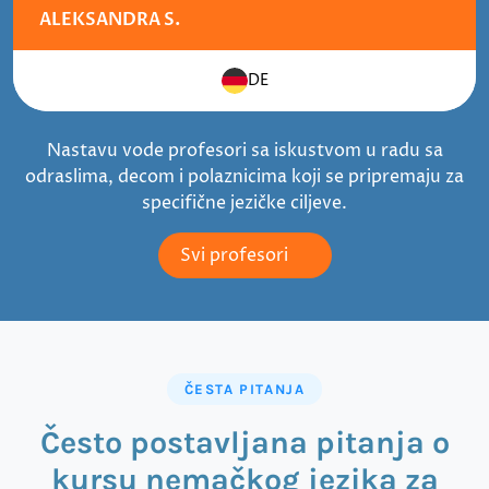
ALEKSANDRA S.
DE
Nastavu vode profesori sa iskustvom u radu sa
odraslima, decom i polaznicima koji se pripremaju za
specifične jezičke ciljeve.
Svi profesori
ČESTA PITANJA
Često postavljana pitanja o
kursu nemačkog jezika za