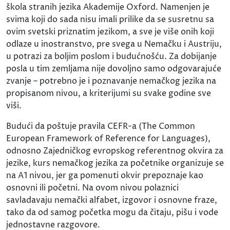
škola stranih jezika Akademije Oxford. Namenjen je
svima koji do sada nisu imali prilike da se susretnu sa
ovim svetski priznatim jezikom, a sve je više onih koji
odlaze u inostranstvo, pre svega u Nemačku i Austriju,
u potrazi za boljim poslom i budućnošću. Za dobijanje
posla u tim zemljama nije dovoljno samo odgovarajuće
zvanje – potrebno je i poznavanje nemačkog jezika na
propisanom nivou, a kriterijumi su svake godine sve
viši.
Budući da poštuje pravila CEFR-a (The Common
European Framework of Reference for Languages),
odnosno Zajedničkog evropskog referentnog okvira za
jezike, kurs nemačkog jezika za početnike organizuje se
na A1 nivou, jer ga pomenuti okvir prepoznaje kao
osnovni ili početni. Na ovom nivou polaznici
savladavaju nemački alfabet, izgovor i osnovne fraze,
tako da od samog početka mogu da čitaju, pišu i vode
jednostavne razgovore.