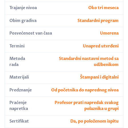
Trajanje nivoa
Oko tri meseca
Obim gradiva
Standardni program
Posvećenost van časa
Umerena
Termini
Unapred utvrđeni
Metoda
Standardni nastavni metod sa
rada
udžbenikom
Materijali
Štampani i digitalni
Predznanje
Od početnika do naprednog nivoa
Praćenje
Profesor prati napredak svakog
napretka
polaznika u grupi
Sertifikat
Da, po položenom ispitu