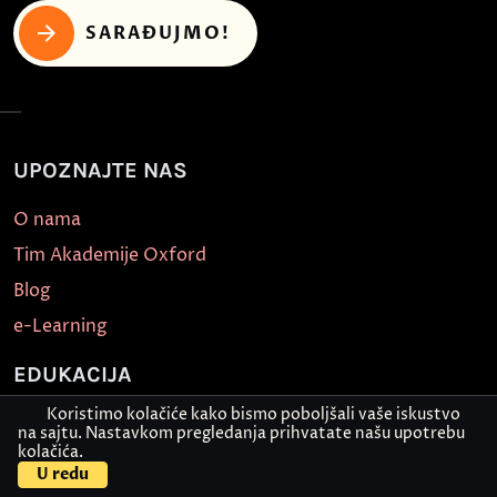
SARAĐUJMO!
UPOZNAJTE NAS
O nama
Tim Akademije Oxford
Blog
e-Learning
EDUKACIJA
Koristimo kolačiće kako bismo poboljšali vaše iskustvo
Stručni kursevi i obuke
na sajtu. Nastavkom pregledanja prihvatate našu upotrebu
kolačića.
Škola računara
U redu
Škola stranih jezika