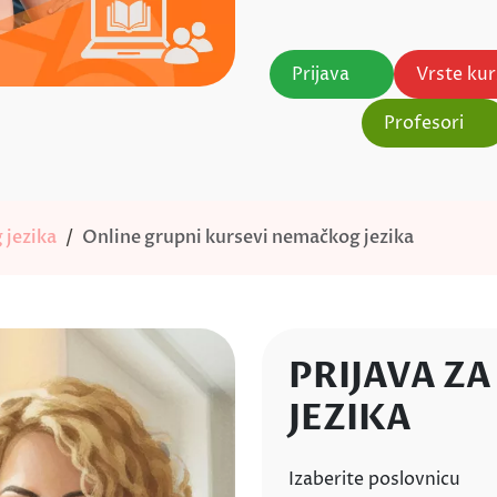
Prijava
Vrste ku
Profesori
 jezika
Online grupni kursevi nemačkog jezika
PRIJAVA Z
JEZIKA
Izaberite poslovnicu