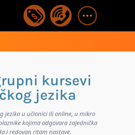
grupni kursevi
kog jezika
ezika u učionici ili online, u mikro
 polaznike kojima odgovara zajednička
a i redovan ritam nastave.