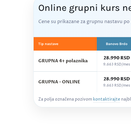
Online grupni kurs n
Cene su prikazane za grupnu nastavu po 
Tip nastave
Banovo Brdo
28.990 RSD
GRUPNA 4+ polaznika
9.663 RSD/mes
28.990 RSD
GRUPNA - ONLINE
9.663 RSD/mes
Cenovnik kurseva po gradovima - Nemački jezik,
Za polja označena pozivom
kontaktirajte
najbl