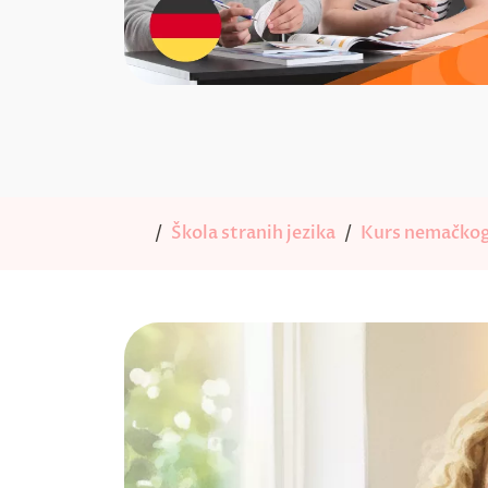
Škola stranih jezika
Kurs nemačkog