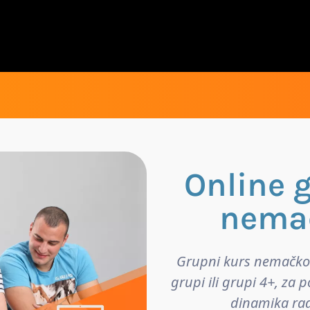
Online 
nemač
Grupni kurs nemačkog j
grupi ili grupi 4+, za
dinamika rad