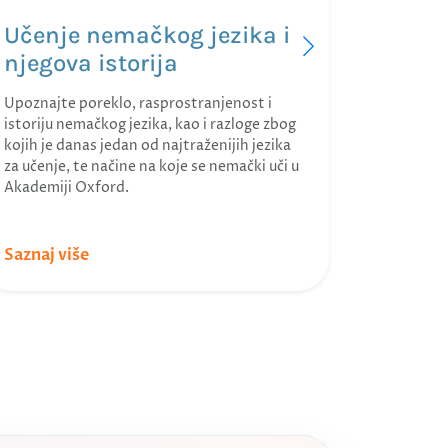
mogućnost
Učenje nemačkog jezika i
uživo ili 
njegova istorija
Upoznajte poreklo, rasprostranjenost i
istoriju nemačkog jezika, kao i razloge zbog
kojih je danas jedan od najtraženijih jezika
za učenje, te načine na koje se nemački uči u
Akademiji Oxford.
Saznaj više
Saznaj v