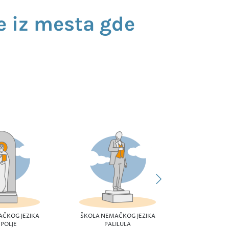
e iz mesta gde
ŠKOLA NEM
B
ČKOG JEZIKA
ŠKOLA NEMAČKOG JEZIKA
EPOLJE
PALILULA