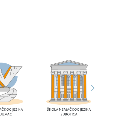
ŠKOLA NEM
LE
ČKOG JEZIKA
ŠKOLA NEMAČKOG JEZIKA
UJEVAC
SUBOTICA