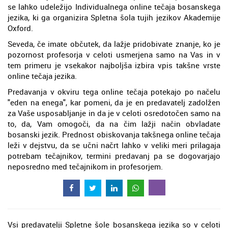
se lahko udeležijo Individualnega online tečaja bosanskega
jezika, ki ga organizira Spletna šola tujih jezikov Akademije
Oxford.
Seveda, če imate občutek, da lažje pridobivate znanje, ko je
pozornost profesorja v celoti usmerjena samo na Vas in v
tem primeru je vsekakor najboljša izbira vpis takšne vrste
online tečaja jezika.
Predavanja v okviru tega online tečaja potekajo po načelu
"eden na enega", kar pomeni, da je en predavatelj zadolžen
za Vaše usposabljanje in da je v celoti osredotočen samo na
to, da, Vam omogoči, da na čim lažji način obvladate
bosanski jezik. Prednost obiskovanja takšnega online tečaja
leži v dejstvu, da se učni načrt lahko v veliki meri prilagaja
potrebam tečajnikov, termini predavanj pa se dogovarjajo
neposredno med tečajnikom in profesorjem.
Vsi predavatelji Spletne šole bosanskega jezika so v celoti