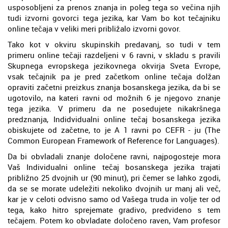
usposobljeni za prenos znanja in poleg tega so večina njih
tudi izvorni govorci tega jezika, kar Vam bo kot tečajniku
online tečaja v veliki meri približalo izvorni govor.
Tako kot v okviru skupinskih predavanj, so tudi v tem
primeru online tečaji razdeljeni v 6 ravni, v skladu s pravili
Skupnega evropskega jezikovnega okvirja Sveta Evrope,
vsak tečajnik pa je pred začetkom online tečaja dolžan
opraviti začetni preizkus znanja bosanskega jezika, da bi se
ugotovilo, na kateri ravni od možnih 6 je njegovo znanje
tega jezika. V primeru da ne posedujete nikakršnega
predznanja, Indidvidualni online tečaj bosanskega jezika
obiskujete od začetne, to je A 1 ravni po CEFR - ju (The
Common European Framework of Reference for Languages).
Da bi obvladali znanje določene ravni, najpogosteje mora
Vaš Individualni online tečaj bosanskega jezika trajati
približno 25 dvojnih ur (90 minut), pri čemer se lahko zgodi,
da se se morate udeležiti nekoliko dvojnih ur manj ali več,
kar je v celoti odvisno samo od Vašega truda in volje ter od
tega, kako hitro sprejemate gradivo, predvideno s tem
tečajem. Potem ko obvladate določeno raven, Vam profesor