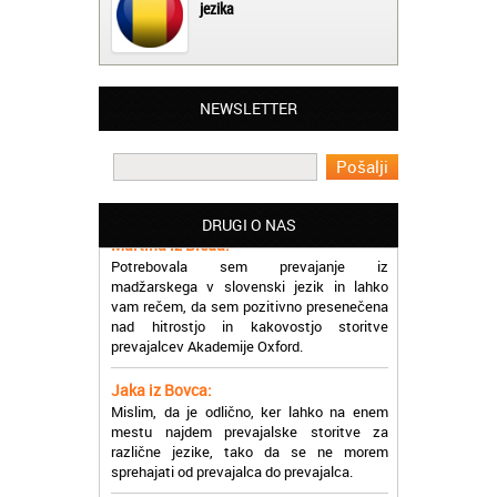
jezika
Matjaž iz Ajdovščine:
NEWSLETTER
Lahko pohvalim vse zaposlene v Akademiji
Oxford, ker so resnično profesionalni in
prevajalske storitve opravljajo hitro in
učinkoviti.
DRUGI O NAS
Martina iz Bleda:
Potrebovala sem prevajanje iz
madžarskega v slovenski jezik in lahko
vam rečem, da sem pozitivno presenečena
nad hitrostjo in kakovostjo storitve
prevajalcev Akademije Oxford.
Jaka iz Bovca:
Mislim, da je odlično, ker lahko na enem
mestu najdem prevajalske storitve za
različne jezike, tako da se ne morem
sprehajati od prevajalca do prevajalca.